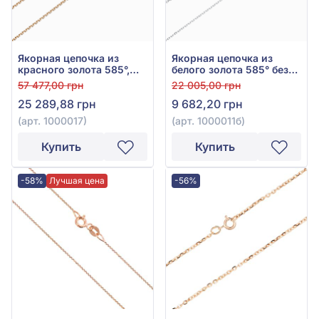
Якорная цепочка из
Якорная цепочка из
красного золота 585°,
белого золота 585° без
без вставки, арт. 1000017
вставки, арт. 1000011б
57 477,00 грн
22 005,00 грн
25 289,88 грн
9 682,20 грн
(арт. 1000017)
(арт. 1000011б)
Купить
Купить
-58%
Лучшая цена
-56%