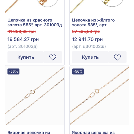
Цепочка из красного
Цепочка из жёлтого
золота 585°, арт. 301003д
золота 585°, арт.
ц301002ж
41 668,65 грн
27 535,53 грн
19 584,27 грн
12 941,70 грн
(арт. 301003д)
(арт. ц301002ж)
Купить
Купить
-56%
-56%
Якорная цепочка из
Якорная цепочка из