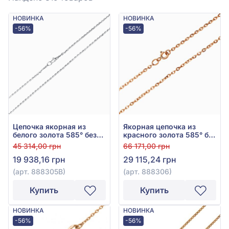
НОВИНКА
НОВИНКА
-56%
-56%
Цепочка якорная из
Якорная цепочка из
белого золота 585° без
красного золота 585° без
вставки, арт. 888305В
вставки, арт. 888306
45 314,00 грн
66 171,00 грн
19 938,16 грн
29 115,24 грн
(арт. 888305В)
(арт. 888306)
Купить
Купить
НОВИНКА
НОВИНКА
-56%
-56%