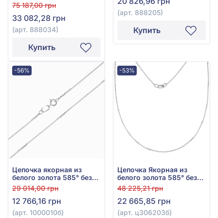
20 826,96 грн
без вставки, арт. 888034
75 187,00 грн
(арт. 888205)
33 082,28 грн
(арт. 888034)
Купить
Купить
-56%
-53%
Цепочка якорная из
Цепочка Якорная из
белого золота 585° без
белого золота 585° без
вставки, арт. 1000010б
вставки, арт. ц306203б
29 014,00 грн
48 225,21 грн
12 766,16 грн
22 665,85 грн
(арт. 1000010б)
(арт. ц306203б)