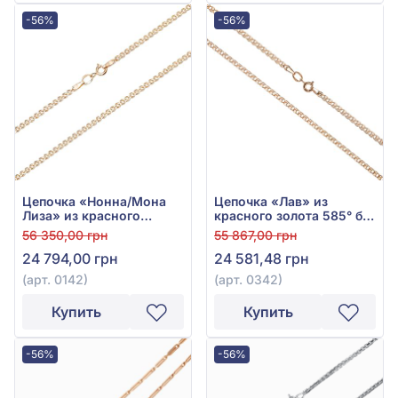
-56%
-56%
Цепочка «Нонна/Мона
Цепочка «Лав» из
Лиза» из красного
красного золота 585° без
золота 585° без вставки,
вставки, арт. 0342
56 350,00 грн
55 867,00 грн
арт. 0142
24 794,00 грн
24 581,48 грн
(арт. 0142)
(арт. 0342)
Купить
Купить
-56%
-56%