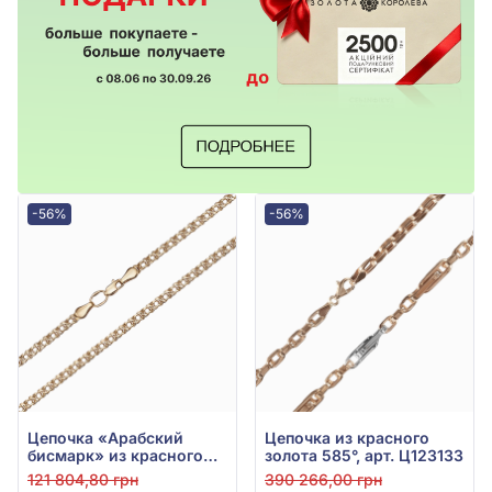
-56%
-56%
Цепочка «Арабский
Цепочка из красного
бисмарк» из красного
золота 585°, арт. Ц123133
золота 585° без вставок,
121 804,80 грн
390 266,00 грн
арт. Ц013/1-1