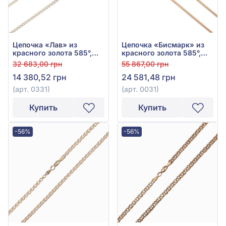
Цепочка «Лав» из
Цепочка «Бисмарк» из
красного золота 585°,
красного золота 585°,
без вставки, арт. 0331
без вставки, арт. 0031
32 683,00 грн
55 867,00 грн
14 380,52 грн
24 581,48 грн
(арт. 0331)
(арт. 0031)
Купить
Купить
-56%
-56%