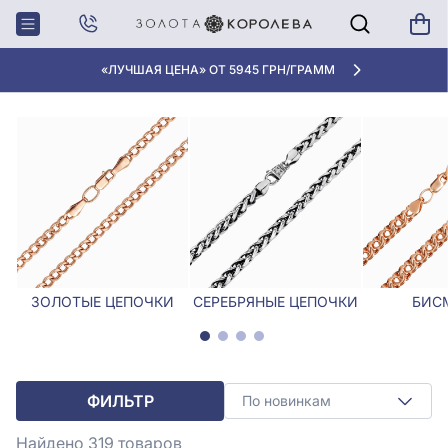
Главная
Цепочки
Цепочки в Одессе
ЦЕПОЧКИ В ОДЕССЕ
«ЛУЧШАЯ ЦЕНА» ОТ 5945 ГРН/ГРАММ
ЗОЛОТЫЕ ЦЕПОЧКИ
СЕРЕБРЯНЫЕ ЦЕПОЧКИ
БИС
ФИЛЬТР
По новинкам
Найдено 319
товаров