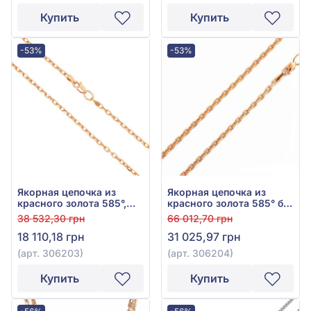
Купить
Купить
-53%
-53%
Якорная цепочка из
Якорная цепочка из
красного золота 585°,
красного золота 585° без
без вставки, арт. 306203
вставки, арт. 306204
38 532,30 грн
66 012,70 грн
18 110,18 грн
31 025,97 грн
(арт. 306203)
(арт. 306204)
Купить
Купить