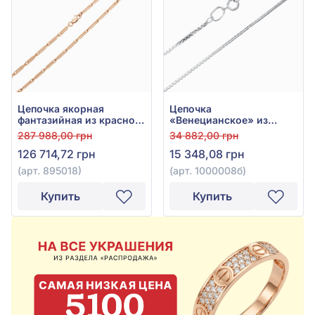
Цепочка якорная
Цепочка
фантазийная из красного
«Венецианское» из
золота 585°, без вставки,
белого золота 585° без
287 988,00 грн
34 882,00 грн
арт. 895018
вставки, арт. 1000008б
126 714,72 грн
15 348,08 грн
(арт. 895018)
(арт. 1000008б)
Купить
Купить