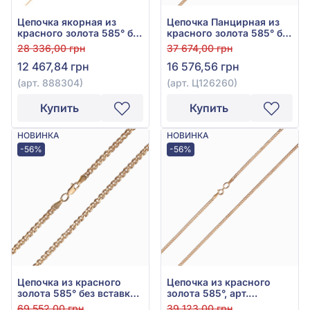
Цепочка якорная из
Цепочка Панцирная из
красного золота 585° без
красного золота 585° без
вставки, арт. 888304
вставки, арт. Ц126260
28 336,00 грн
37 674,00 грн
12 467,84 грн
16 576,56 грн
(арт. 888304)
(арт. Ц126260)
Купить
Купить
НОВИНКА
НОВИНКА
-56%
-56%
Цепочка из красного
Цепочка из красного
золота 585° без вставки,
золота 585°, арт.
арт. ЦД126262
ЦД126260
69 552,00 грн
39 123,00 грн