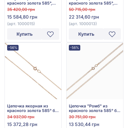
красного золота 585°,
красного золота 585°,
без вставки, арт. 1000015
без вставки, арт. 1000013
35 420,00 грн
50 715,00 грн
15 584,80 грн
22 314,60 грн
(арт. 1000015)
(арт. 1000013)
Купить
Купить
-56%
-56%
Цепочка якорная из
Цепочка "Ромб" из
красного золота 585° без
красного золота 585° без
вставки, арт. 0842
вставки, арт. 0631
34 937,00 грн
30 751,00 грн
15 372,28 грн
13 530,44 грн