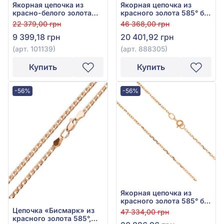
Якорная цепочка из
Якорная цепочка из
красно-белого золота
красного золота 585° без
585°, без вставки, арт.
вставки, арт. 888305
22 379,00 грн
46 368,00 грн
101139
9 399,18 грн
20 401,92 грн
(арт. 101139)
(арт. 888305)
Купить
Купить
-56%
-56%
Якорная цепочка из
красного золота 585° без
вставки, арт. 888205
Цепочка «Бисмарк» из
47 334,00 грн
красного золота 585°,