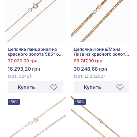
Цепочка панцирная из
Цепочка Нонна/Мона
красного золота 585° без
Лиза из красного золота
вставки, арт. 0242
585°, арт. Ц126262
37 030,00 грн
68 747,00 грн
16 293,20 грн
30 248,68 грн
(арт. 0242)
(арт. Ц126262)
Купить
Купить
-56%
-56%