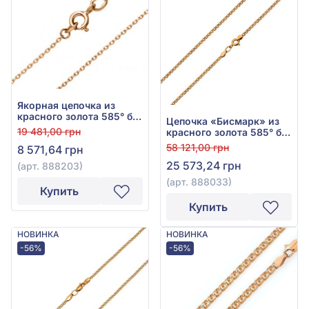
Якорная цепочка из
красного золота 585° без
Цепочка «Бисмарк» из
вставки, арт. 888203
19 481,00 грн
красного золота 585° без
вставки, арт. 888033
58 121,00 грн
8 571,64 грн
25 573,24 грн
(арт. 888203)
(арт. 888033)
Купить
Купить
НОВИНКА
НОВИНКА
-56%
-56%