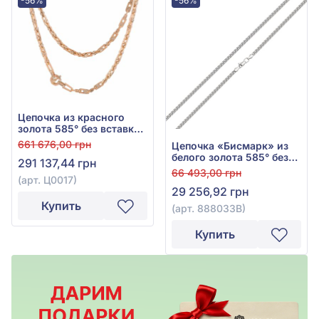
-56%
-56%
Цепочка из красного
золота 585° без вставки,
арт. Ц0017
661 676,00 грн
Цепочка «Бисмарк» из
белого золота 585° без
291 137,44 грн
вставки, арт. 888033В
66 493,00 грн
(арт. Ц0017)
29 256,92 грн
Купить
(арт. 888033В)
Купить