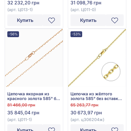
32 232,20 грн
31 098,76 грн
(арт. Ц013-1)
(арт. Ц011-0)
Купить
Купить
-56%
-53%
Цепочка якорная из
Цепочка из жёлтого
красного золота 585° без
золота 585° без вставки,
вставки, арт. Ц011-1
арт. ц306204ж
81 466,00 грн
65 263,77 грн
35 845,04 грн
30 673,97 грн
(арт. Ц011-1)
(арт. ц306204ж)
Купить
Купить