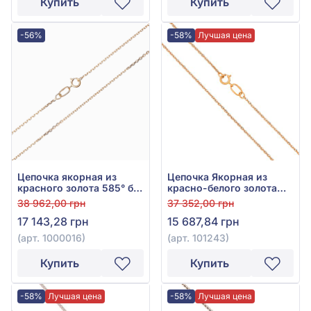
Купить
Купить
-56%
-58%
Лучшая цена
Цепочка якорная из
Цепочка Якорная из
красного золота 585° без
красно-белого золота
вставки, арт. 1000016
585°, арт. 101243
38 962,00 грн
37 352,00 грн
17 143,28 грн
15 687,84 грн
(арт. 1000016)
(арт. 101243)
Купить
Купить
-58%
Лучшая цена
-58%
Лучшая цена