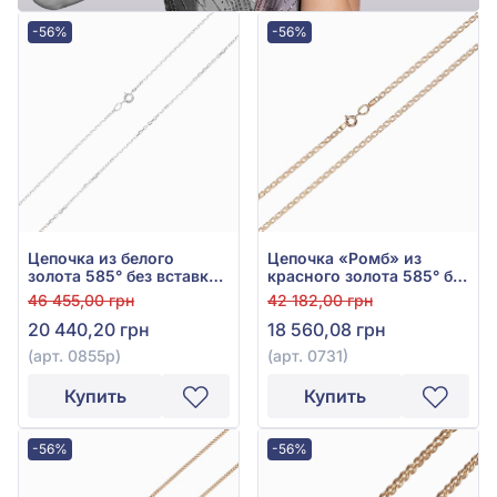
-56%
-56%
Цепочка из белого
Цепочка «Ромб» из
золота 585° без вставки,
красного золота 585° без
арт. 0855р
вставки, арт. 0731
46 455,00 грн
42 182,00 грн
20 440,20 грн
18 560,08 грн
(арт. 0855р)
(арт. 0731)
Купить
Купить
-56%
-56%