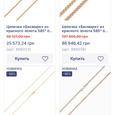
Цепочка «Бисмарк» из
Цепочка «Бисмарк» из
красного золота 585° без
красного золота 585° без
вставки, арт. 888023
вставки, арт. 888036
58 121,00 грн
197 605,50 грн
25 573,24 грн
86 946,42 грн
(арт. 888023)
(арт. 888036)
Купить
Купить
НОВИНКА
НОВИНКА
-56%
-56%