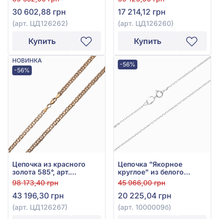
30 602,88 грн
17 214,12 грн
(арт. ЦД126262)
(арт. ЦД126260)
Купить
Купить
НОВИНКА
-56%
-56%
Цепочка из красного
Цепочка "Якорное
золота 585°, арт.
круглое" из белого
ЦД126267
золота 585° без вставки,
98 173,40 грн
45 966,00 грн
арт. 1000009б
43 196,30 грн
20 225,04 грн
(арт. ЦД126267)
(арт. 1000009б)