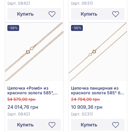
(арт. 0842)
(арт. 0631)
Купить
Купить
-56%
-56%
Цепочка «Ромб» из
Цепочка панцирная из
красного золота 585°,
красного золота 585° без
без вставки, арт. 0642
вставки, арт. 0231
54 579,00 грн
24 794,00 грн
24 014,76 грн
10 909,36 грн
(арт. 0642)
(арт. 0231)
Купить
Купить