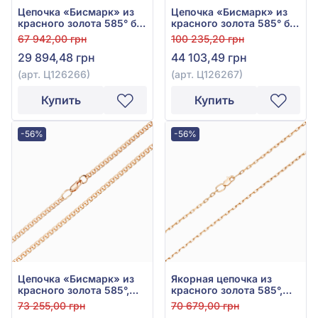
Цепочка «Бисмарк» из
Цепочка «Бисмарк» из
красного золота 585° без
красного золота 585° без
вставки, арт. Ц126266
вставки, арт. Ц126267
67 942,00 грн
100 235,20 грн
29 894,48 грн
44 103,49 грн
(арт. Ц126266)
(арт. Ц126267)
Купить
Купить
-56%
-56%
Цепочка «Бисмарк» из
Якорная цепочка из
красного золота 585°,
красного золота 585°,
арт. Ц013-1
арт. Ц011-0
73 255,00 грн
70 679,00 грн