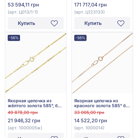
53 594,11 грн
171 717,04 грн
(арт. Ц013/1-1)
(арт. Ц123133)
Купить
Купить
-56%
-56%
Якорная цепочка из
Якорная цепочка из
жёлтого золота 585°, без
красного золота 585° без
вставки, арт. 1000005ж
вставки, арт. 1000014
49 878,00 грн
33 005,00 грн
21 946,32 грн
14 522,20 грн
(арт. 1000005ж)
(арт. 1000014)