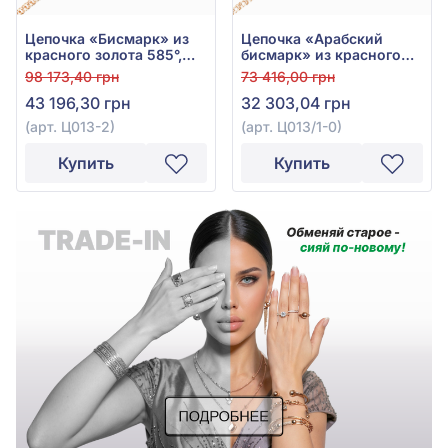
Цепочка «Бисмарк» из
Цепочка «Арабский
красного золота 585°,
бисмарк» из красного
без вставки, арт. Ц013-2
золота 585° без вставки,
98 173,40 грн
73 416,00 грн
арт. Ц013/1-0
43 196,30 грн
32 303,04 грн
(арт. Ц013-2)
(арт. Ц013/1-0)
Купить
Купить