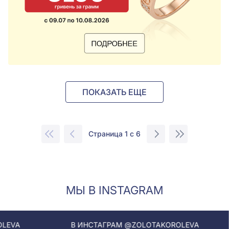
ПОКАЗАТЬ ЕЩЕ
Страница 1 с 6
МЫ В INSTAGRAM
В ИНСТАГРАМ @ZOLOTAKOROLEVA
В ИНСТА