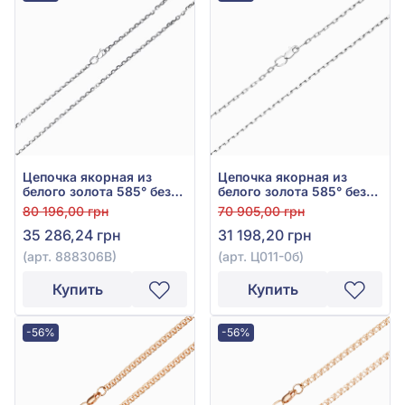
Цепочка якорная из
Цепочка якорная из
белого золота 585° без
белого золота 585° без
вставки, арт. 888306В
вставки, арт. Ц011-0б
80 196,00 грн
70 905,00 грн
35 286,24 грн
31 198,20 грн
(арт. 888306В)
(арт. Ц011-0б)
Купить
Купить
-56%
-56%