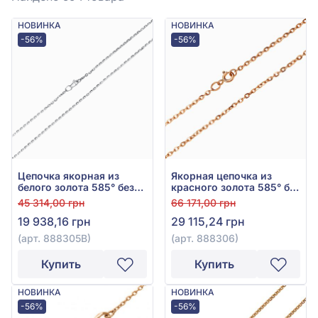
НОВИНКА
НОВИНКА
-56%
-56%
Цепочка якорная из
Якорная цепочка из
белого золота 585° без
красного золота 585° без
вставки, арт. 888305В
вставки, арт. 888306
45 314,00 грн
66 171,00 грн
19 938,16 грн
29 115,24 грн
(арт. 888305В)
(арт. 888306)
Купить
Купить
НОВИНКА
НОВИНКА
-56%
-56%