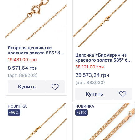
Якорная цепочка из
красного золота 585° без
Цепочка «Бисмарк» из
вставки, арт. 888203
19 481,00 грн
красного золота 585° без
вставки, арт. 888033
58 121,00 грн
8 571,64 грн
25 573,24 грн
(арт. 888203)
(арт. 888033)
Купить
Купить
НОВИНКА
НОВИНКА
-56%
-56%