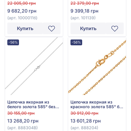
вставки, арт. 1000011б
585°, без вставки, арт.
22 005,00 грн
22 379,00 грн
101139
9 682,20 грн
9 399,18 грн
(арт. 1000011б)
(арт. 101139)
Купить
Купить
-56%
-56%
Цепочка якорная из
Цепочка якорная из
белого золота 585° без
красного золота 585° без
вставки, арт. 888304В
вставки, арт. 888204
30 155,00 грн
30 912,00 грн
13 268,20 грн
13 601,28 грн
(арт. 888304В)
(арт. 888204)