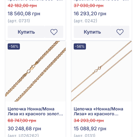
вставки, арт. 0731
вставки, арт. 0242
42 182,00 грн
37 030,00 грн
18 560,08 грн
16 293,20 грн
(арт. 0731)
(арт. 0242)
Купить
Купить
-56%
-56%
Цепочка Нонна/Мона
Цепочка «Нонна/Мона
Лиза из красного золота
Лиза» из красного
585°, арт. Ц126262
золота 585° без вставки,
68 747,00 грн
34 293,00 грн
арт. 0131
30 248,68 грн
15 088,92 грн
(арт. Ц126262)
(арт. 0131)