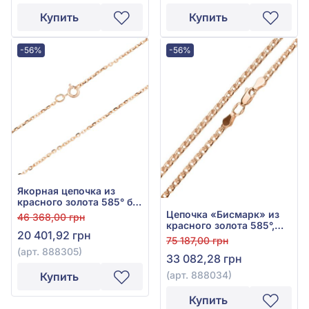
Купить
Купить
-56%
-56%
Якорная цепочка из
красного золота 585° без
вставки, арт. 888305
Цепочка «Бисмарк» из
46 368,00 грн
красного золота 585°,
20 401,92 грн
без вставки, арт. 888034
75 187,00 грн
(арт. 888305)
33 082,28 грн
(арт. 888034)
Купить
Купить