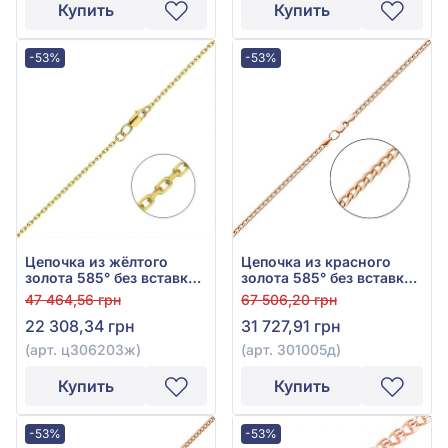
Купить
Купить
-53%
-53%
Цепочка из жёлтого
Цепочка из красного
золота 585° без вставки,
золота 585° без вставки,
арт. ц306203ж
арт. 301005д
47 464,56 грн
67 506,20 грн
22 308,34 грн
31 727,91 грн
(арт. ц306203ж)
(арт. 301005д)
Купить
Купить
-53%
-53%