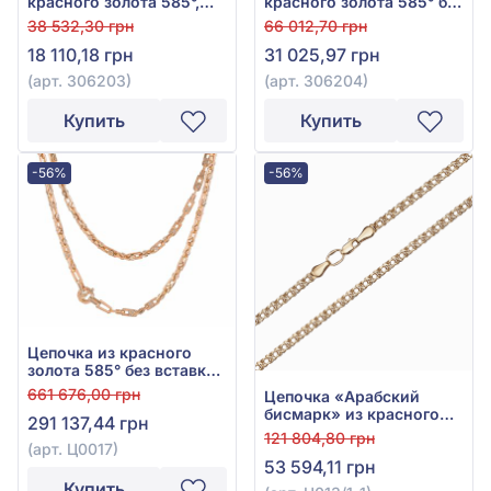
красного золота 585°,
красного золота 585° без
без вставки, арт. 306203
вставки, арт. 306204
38 532,30 грн
66 012,70 грн
18 110,18 грн
31 025,97 грн
(арт. 306203)
(арт. 306204)
Купить
Купить
-56%
-56%
Цепочка из красного
золота 585° без вставки,
арт. Ц0017
661 676,00 грн
Цепочка «Арабский
бисмарк» из красного
291 137,44 грн
золота 585° без вставок,
121 804,80 грн
арт. Ц013/1-1
(арт. Ц0017)
53 594,11 грн
Купить