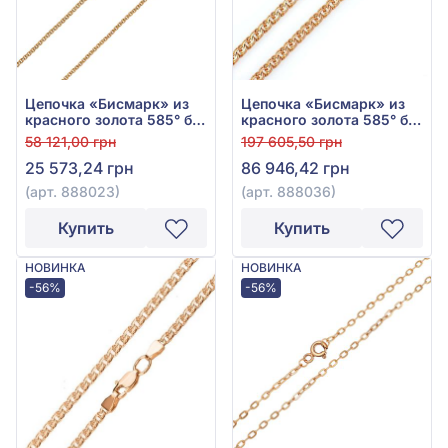
Цепочка «Бисмарк» из
Цепочка «Бисмарк» из
красного золота 585° без
красного золота 585° без
вставки, арт. 888023
вставки, арт. 888036
58 121,00 грн
197 605,50 грн
25 573,24 грн
86 946,42 грн
(арт. 888023)
(арт. 888036)
Купить
Купить
НОВИНКА
НОВИНКА
-56%
-56%