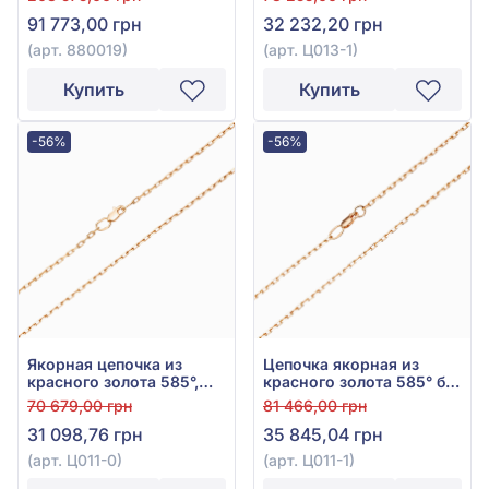
91 773,00 грн
32 232,20 грн
(арт. 880019)
(арт. Ц013-1)
Купить
Купить
-56%
-56%
Якорная цепочка из
Цепочка якорная из
красного золота 585°,
красного золота 585° без
арт. Ц011-0
вставки, арт. Ц011-1
70 679,00 грн
81 466,00 грн
31 098,76 грн
35 845,04 грн
(арт. Ц011-0)
(арт. Ц011-1)