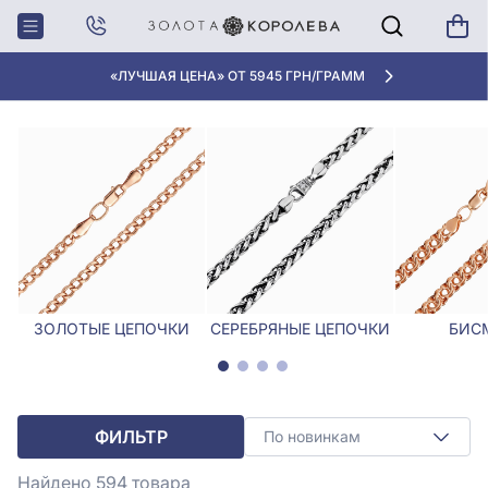
Главная
Цепочки
Цепочки в Запорожье
ЦЕПОЧКИ В ЗАПОРОЖЬЕ
«ЛУЧШАЯ ЦЕНА» ОТ 5945 ГРН/ГРАММ
ЗОЛОТЫЕ ЦЕПОЧКИ
СЕРЕБРЯНЫЕ ЦЕПОЧКИ
БИС
ФИЛЬТР
По новинкам
Найдено 594
товара