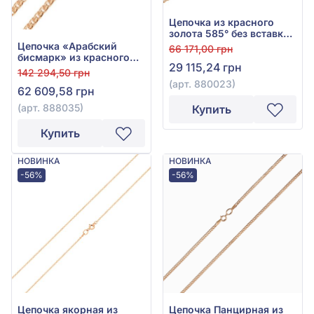
Цепочка из красного
золота 585° без вставки,
арт. 880023
Цепочка «Арабский
66 171,00 грн
бисмарк» из красного
29 115,24 грн
золота 585° без вставки,
142 294,50 грн
арт. 888035
(арт. 880023)
62 609,58 грн
(арт. 888035)
Купить
Купить
НОВИНКА
НОВИНКА
-56%
-56%
Цепочка якорная из
Цепочка Панцирная из