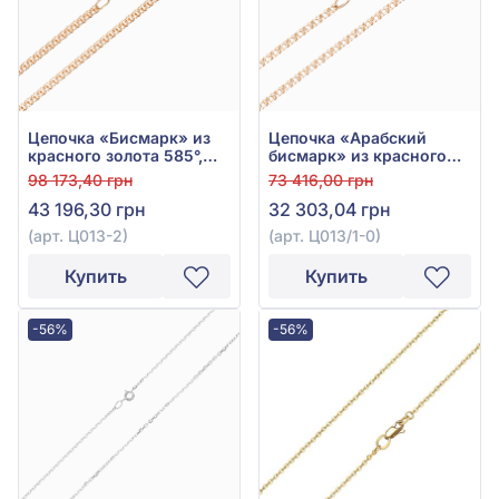
Цепочка «Бисмарк» из
Цепочка «Арабский
красного золота 585°,
бисмарк» из красного
без вставки, арт. Ц013-2
золота 585° без вставки,
98 173,40 грн
73 416,00 грн
арт. Ц013/1-0
43 196,30 грн
32 303,04 грн
(арт. Ц013-2)
(арт. Ц013/1-0)
Купить
Купить
-56%
-56%