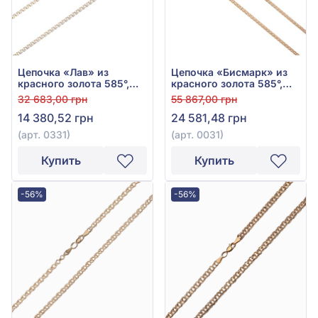
Цепочка «Лав» из
Цепочка «Бисмарк» из
красного золота 585°,
красного золота 585°,
без вставки, арт. 0331
без вставки, арт. 0031
32 683,00 грн
55 867,00 грн
14 380,52 грн
24 581,48 грн
(арт. 0331)
(арт. 0031)
Купить
Купить
-56%
-56%