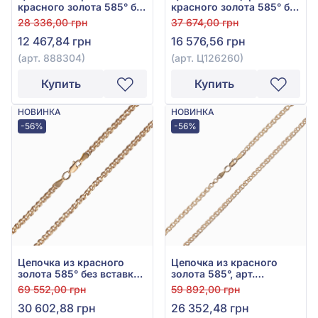
красного золота 585° без
красного золота 585° без
вставки, арт. 888304
вставки, арт. Ц126260
28 336,00 грн
37 674,00 грн
12 467,84 грн
16 576,56 грн
(арт. 888304)
(арт. Ц126260)
Купить
Купить
НОВИНКА
НОВИНКА
-56%
-56%
Цепочка из красного
Цепочка из красного
золота 585° без вставки,
золота 585°, арт.
арт. ЦД126262
ЦД126266
69 552,00 грн
59 892,00 грн
30 602,88 грн
26 352,48 грн