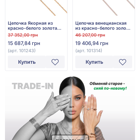
Цепочка Якорная из
Цепочка венецианская
красно-белого золота
из красно-белого золота
585°, арт. 101243
585°, без вставки, арт.
37 352,00 грн
46 207,00 грн
101314
15 687,84 грн
19 406,94 грн
(арт. 101243)
(арт. 101314)
Купить
Купить