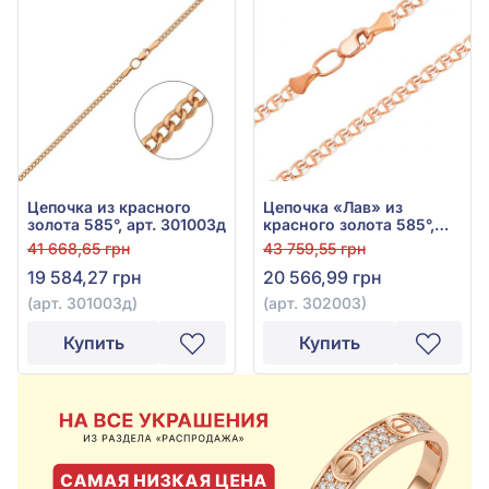
Цепочка из красного
Цепочка «Лав» из
золота 585°, арт. 301003д
красного золота 585°,
арт. 302003
41 668,65 грн
43 759,55 грн
19 584,27 грн
20 566,99 грн
(арт. 301003д)
(арт. 302003)
Купить
Купить