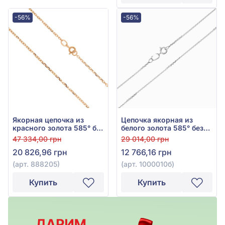
-56%
-56%
Якорная цепочка из
Цепочка якорная из
красного золота 585° без
белого золота 585° без
вставки, арт. 888205
вставки, арт. 1000010б
47 334,00 грн
29 014,00 грн
20 826,96 грн
12 766,16 грн
(арт. 888205)
(арт. 1000010б)
Купить
Купить