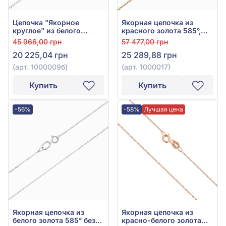
Цепочка "Якорное
Якорная цепочка из
круглое" из белого
красного золота 585°,
золота 585° без вставки,
без вставки, арт. 1000017
45 966,00 грн
57 477,00 грн
арт. 1000009б
20 225,04 грн
25 289,88 грн
(арт. 1000009б)
(арт. 1000017)
Купить
Купить
-56%
-58%
Лучшая цена
Якорная цепочка из
Якорная цепочка из
белого золота 585° без
красно-белого золота