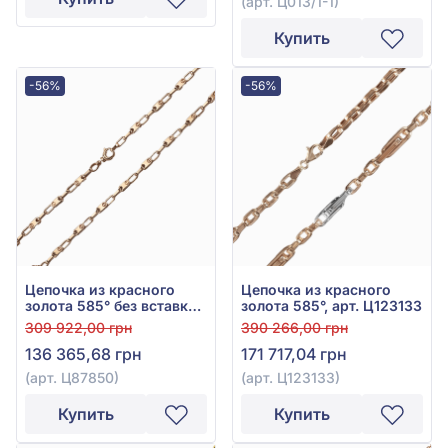
(арт. Ц013/1-1)
Купить
-56%
-56%
Цепочка из красного
Цепочка из красного
золота 585° без вставки,
золота 585°, арт. Ц123133
арт. Ц87850
309 922,00 грн
390 266,00 грн
136 365,68 грн
171 717,04 грн
(арт. Ц87850)
(арт. Ц123133)
Купить
Купить