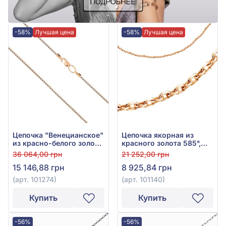
-58%
Лучшая цена
-58%
Лучшая цена
Цепочка "Венецианское"
Цепочка якорная из
из красно-белого золота
красного золота 585°,
585°, без вставки, арт.
арт. 101140
36 064,00 грн
21 252,00 грн
101274
15 146,88 грн
8 925,84 грн
(арт. 101274)
(арт. 101140)
Купить
Купить
-56%
-56%