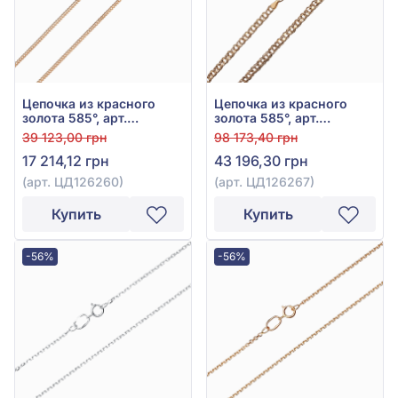
Цепочка из красного
Цепочка из красного
золота 585°, арт.
золота 585°, арт.
ЦД126260
ЦД126267
39 123,00 грн
98 173,40 грн
17 214,12 грн
43 196,30 грн
(арт. ЦД126260)
(арт. ЦД126267)
Купить
Купить
-56%
-56%