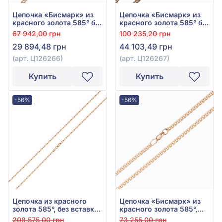
Цепочка «Бисмарк» из
Цепочка «Бисмарк» из
красного золота 585° без
красного золота 585° без
вставки, арт. Ц126266
вставки, арт. Ц126267
67 942,00 грн
100 235,20 грн
29 894,48 грн
44 103,49 грн
(арт. Ц126266)
(арт. Ц126267)
Купить
Купить
-56%
-56%
Цепочка из красного
Цепочка «Бисмарк» из
золота 585°, без вставки,
красного золота 585°,
арт. 880019
арт. Ц013-1
208 575,00 грн
73 255,00 грн