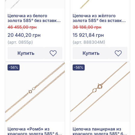
Цепочка из белого
Цепочка из жёлтого
золота 585° без вставки,
золота 585° без вставки,
арт. 0855р
арт. 888304М
46 455,00 грн
36 186,00 грн
20 440,20 грн
15 921,84 грн
(арт. 0855р)
(арт. 888304М)
Купить
Купить
-56%
-56%
Цепочка «Ромб» из
Цепочка панцирная из
красного золота 585° без
красного золота 585° без