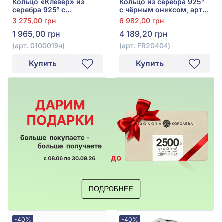
Кольцо «Клевер» из
Кольцо из серебра 925°
серебра 925° с
с чёрным ониксом, арт.
фианитом/
FR20404
3 275,00 грн
6 982,00 грн
куб.цирконием и чёрным
1 965,00 грн
4 189,20 грн
ониксом, арт. 0100019ч
(арт. 0100019ч)
(арт. FR20404)
Купить
Купить
-40%
-40%