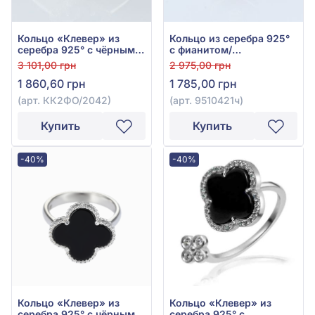
Кольцо «Клевер» из
Кольцо из серебра 925°
серебра 925° с чёрным и
с фианитом/
белым фианитом, арт.
куб.цирконием и чёрным
3 101,00 грн
2 975,00 грн
КК2ФО/2042
ониксом, арт. 9510421ч
1 860,60 грн
1 785,00 грн
(арт. КК2ФО/2042)
(арт. 9510421ч)
Купить
Купить
-40%
-40%
Кольцо «Клевер» из
Кольцо «Клевер» из
серебра 925° с чёрным
серебра 925° с