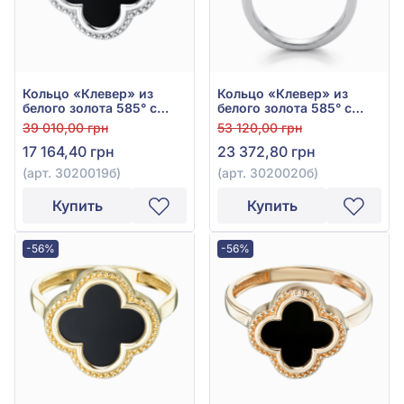
Кольцо «Клевер» из
Кольцо «Клевер» из
белого золота 585° с
белого золота 585° с
чёрным ониксом, арт.
чёрным ониксом, арт.
39 010,00 грн
53 120,00 грн
3020019б
3020020б
17 164,40 грн
23 372,80 грн
(арт. 3020019б)
(арт. 3020020б)
Купить
Купить
-56%
-56%