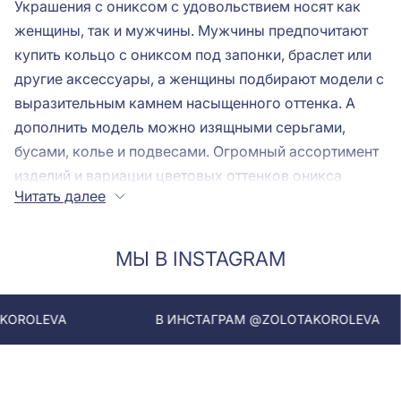
Украшения с ониксом с удовольствием носят как
женщины, так и мужчины. Мужчины предпочитают
купить кольцо с ониксом под запонки, браслет или
другие аксессуары, а женщины подбирают модели с
выразительным камнем насыщенного оттенка. А
дополнить модель можно изящными серьгами,
бусами, колье и подвесами. Огромный ассортимент
изделий и вариации цветовых оттенков оникса
Читать далее
поражают воображение и помогают воплотить в
жизнь самые невероятные фантазии.
МЫ В INSTAGRAM
Кольца с ониксом: какие бывают?
В ИНСТАГРАМ @ZOLOTAKOROLEVA
В И
Современное кольцо с ониксом - это стильное
воплощение оригинальных задумок дизайнеров и
ювелирных мастеров. Модели украшений прекрасно
вписываются в повседневный аутфит, придают