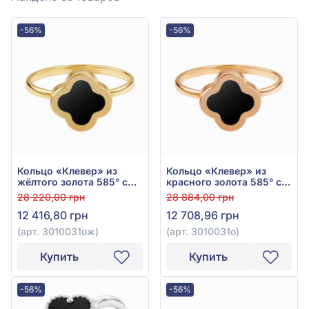
-56%
-56%
Кольцо «Клевер» из
Кольцо «Клевер» из
жёлтого золота 585° с
красного золота 585° с
чёрным ониксом, арт.
чёрным ониксом, арт.
28 220,00 грн
28 884,00 грн
3010031ож
3010031о
12 416,80 грн
12 708,96 грн
(арт. 3010031ож)
(арт. 3010031о)
Купить
Купить
-56%
-56%