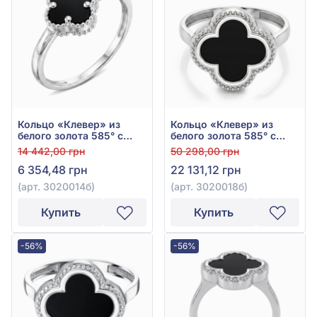
Кольцо «Клевер» из
Кольцо «Клевер» из
белого золота 585° с
белого золота 585° с
чёрным ониксом, арт.
чёрным ониксом, арт.
14 442,00 грн
50 298,00 грн
3020014б
3020018б
6 354,48 грн
22 131,12 грн
(арт. 3020014б)
(арт. 3020018б)
Купить
Купить
-56%
-56%