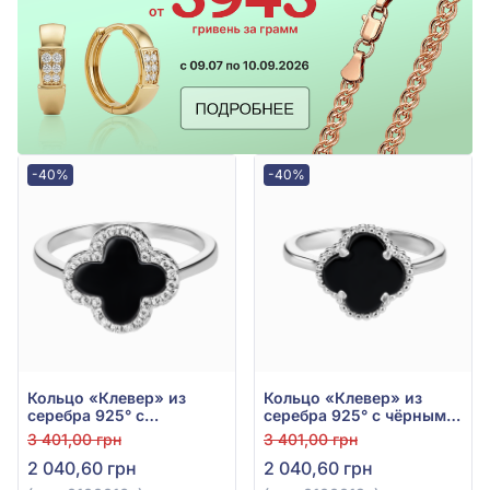
-40%
-40%
Кольцо «Клевер» из
Кольцо «Клевер» из
серебра 925° с
серебра 925° с чёрным
фианитом/
ониксом, арт. 0100018ч
3 401,00 грн
3 401,00 грн
куб.цирконием и чёрным
2 040,60 грн
2 040,60 грн
ониксом, арт. 0100016ч