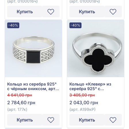
(арт. 0100016ч)
(арт. 0100018ч)
Купить
Купить
-40%
-40%
Кольцо из серебра 925°
Кольцо «Клевер» из
с чёрным ониксом, арт.
серебра 925° с
177к
фианитом, арт. А199кР
4 641,00 грн
3 405,00 грн
2 784,60 грн
2 043,00 грн
(арт. 177к)
(арт. А199кР)
Купить
Купить