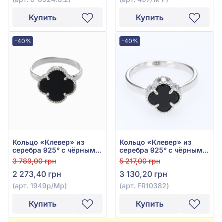
Купить
Купить
-40%
-40%
Кольцо «Клевер» из
Кольцо «Клевер» из
серебра 925° с чёрным
серебра 925° с чёрным
ониксом, арт. 1949р/Мр
ониксом, арт. FR10382
3 789,00 грн
5 217,00 грн
2 273,40 грн
3 130,20 грн
(арт. 1949р/Мр)
(арт. FR10382)
Купить
Купить