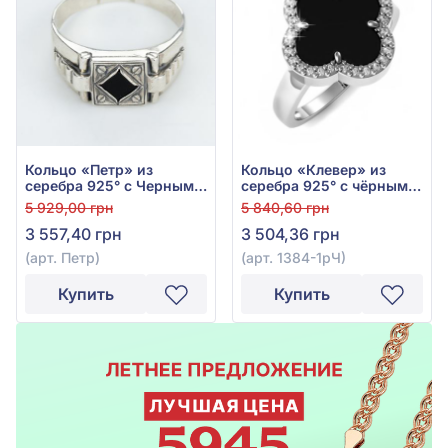
Кольцо «Петр» из
Кольцо «Клевер» из
серебра 925° с Черным
серебра 925° с чёрным
Ониксом, арт. Петр
ониксом и фианитом,
5 929,00 грн
5 840,60 грн
арт. 1384-1рЧ
3 557,40 грн
3 504,36 грн
(арт. Петр)
(арт. 1384-1рЧ)
Купить
Купить