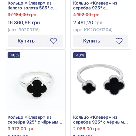
Кольцо «Клевер» из
Кольцо «Клевер» из
белого золота 585° с
серебра 925° с
чёрным ониксом, арт.
фианитом, кубическим
37 184,00 грн
4 102,00 грн
3020011б
цирконием и чёрным
16 360,96 грн
2 461,20 грн
ониксом, арт.
КК2ОФ/1204
(арт. 3020011б)
(арт. КК2ОФ/1204)
Купить
Купить
-40%
-40%
Кольцо «Клевер» из
Кольцо «Клевер» из
серебра 925° с чёрным
серебра 925° с чёрным
ониксом, арт. КК2О/1024
ониксом, арт. К2О/1031
3 972,00 грн
2 986,00 грн