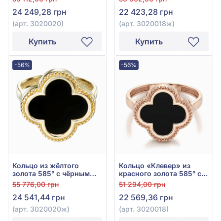
3020020
3020018ж
24 249,28 грн
22 423,28 грн
(арт. 3020020)
(арт. 3020018ж)
Купить
Купить
-56%
-56%
Кольцо из жёлтого
Кольцо «Клевер» из
золота 585° с чёрным
красного золота 585° с
ониксом, арт. 3020020ж
чёрным ониксом, арт.
55 776,00 грн
51 294,00 грн
3020018
24 541,44 грн
22 569,36 грн
(арт. 3020020ж)
(арт. 3020018)