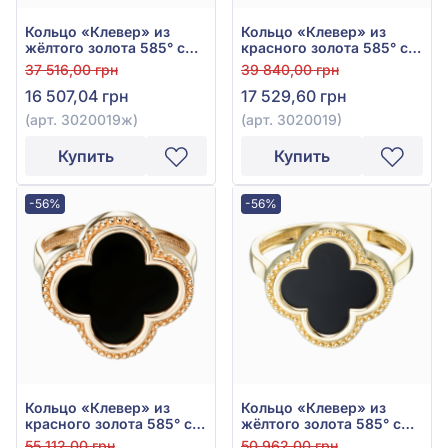
Кольцо «Клевер» из
Кольцо «Клевер» из
жёлтого золота 585° с
красного золота 585° с
чёрным ониксом, арт.
чёрным ониксом, арт.
37 516,00 грн
39 840,00 грн
3020019ж
3020019
16 507,04 грн
17 529,60 грн
(арт. 3020019ж)
(арт. 3020019)
Купить
Купить
-56%
-56%
Кольцо «Клевер» из
Кольцо «Клевер» из
красного золота 585° с
жёлтого золота 585° с
чёрным ониксом, арт.
чёрным ониксом, арт.
55 112,00 грн
50 962,00 грн