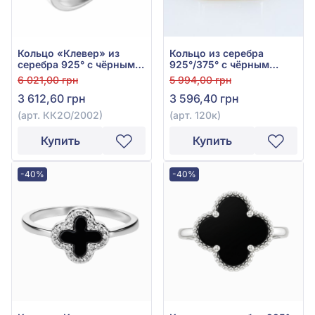
Кольцо «Клевер» из
Кольцо из серебра
серебра 925° с чёрным
925°/375° с чёрным
ониксом, арт. КК2О/2002
ониксом, арт. 120к
6 021,00 грн
5 994,00 грн
3 612,60 грн
3 596,40 грн
(арт. КК2О/2002)
(арт. 120к)
Купить
Купить
-40%
-40%