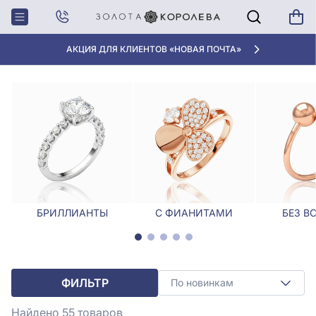
Главная
Кольца
Кольца с ониксом
КОЛЬЦА С ОНИКСОМ
АКЦИЯ ДЛЯ КЛИЕНТОВ «НОВАЯ ПОЧТА»
БРИЛЛИАНТЫ
С ФИАНИТАМИ
БЕЗ В
ФИЛЬТР
По новинкам
Найдено 55
товаров