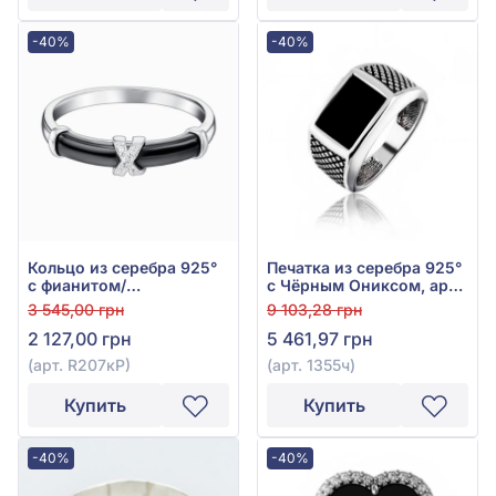
-40%
-40%
Кольцо из серебра 925°
Печатка из серебра 925°
с фианитом/
с Чёрным Ониксом, арт.
куб.цирконием и чёрным
1355ч
3 545,00 грн
9 103,28 грн
ониксом, арт. R207кР
2 127,00 грн
5 461,97 грн
(арт. R207кР)
(арт. 1355ч)
Купить
Купить
-40%
-40%