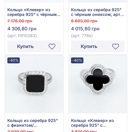
Кольцо «Клевер» из
Кольцо из серебра 925°
серебра 925° с чёрным
с чёрным ониксом, арт.
ониксом, арт. FR10383
778к
7 178,00 грн
6 693,00 грн
4 306,80 грн
4 015,80 грн
(арт. FR10383)
(арт. 778к)
Купить
Купить
-40%
-40%
Кольцо из серебра 925°
Кольцо «Клевер» из
с фианитом/
серебра 925° с
куб.цирконием и чёрным
фианитом/
2 939,00 грн
4 874,00 грн