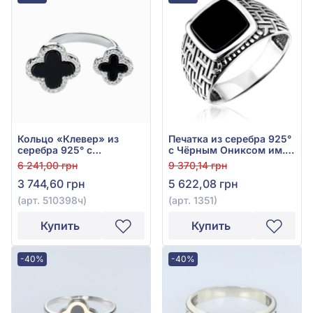
Кольцо «Клевер» из
Печатка из серебра 925°
серебра 925° с
с Чёрным Ониксом им.,
фианитом и чёрным
арт. 1351
6 241,00 грн
9 370,14 грн
ониксом, арт. 510398ч
3 744,60 грн
5 622,08 грн
(арт. 510398ч)
(арт. 1351)
Купить
Купить
-40%
-40%