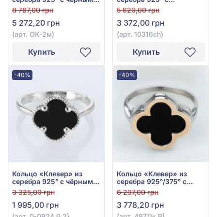
ониксом, арт. ОК-2м
фианитом, кубическим
8 787,00 грн
5 620,00 грн
цирконием и чёрным
5 272,20 грн
3 372,00 грн
ониксом, арт. 10316ch
(арт. ОК-2м)
(арт. 10316ch)
Купить
Купить
-40%
-40%
Кольцо «Клевер» из
Кольцо «Клевер» из
серебра 925° с чёрным
серебра 925°/375° с
ониксом, арт. 0-0924.0.2
чёрным ониксом, арт.
3 325,00 грн
6 297,00 грн
497/1к Р
1 995,00 грн
3 778,20 грн
(арт. 0-0924.0.2)
(арт. 497/1к Р)