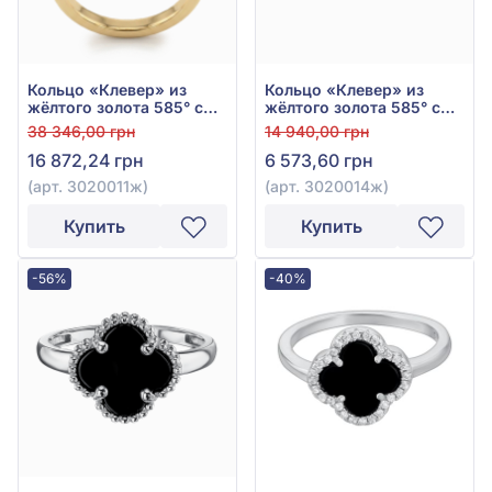
Кольцо «Клевер» из
Кольцо «Клевер» из
жёлтого золота 585° с
жёлтого золота 585° с
чёрным ониксом, арт.
чёрным ониксом, арт.
38 346,00 грн
14 940,00 грн
3020011ж
3020014ж
16 872,24 грн
6 573,60 грн
(арт. 3020011ж)
(арт. 3020014ж)
Купить
Купить
-56%
-40%