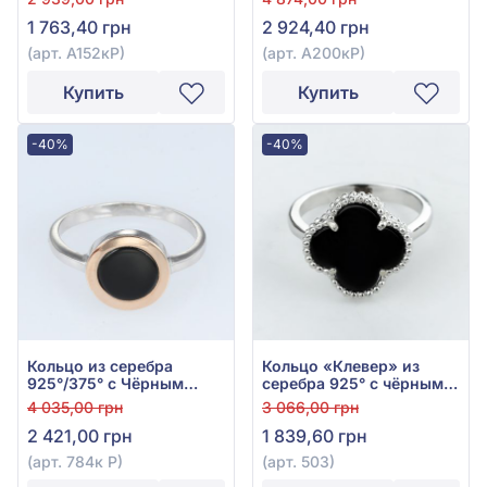
ониксом, арт. А152кР
куб.цирконием и чёрным
1 763,40 грн
2 924,40 грн
ониксом, арт. А200кР
(арт. А152кР)
(арт. А200кР)
Купить
Купить
-40%
-40%
Кольцо из серебра
Кольцо «Клевер» из
925°/375° с Чёрным
серебра 925° с чёрным
Ониксом, арт. 784к Р
ониксом, арт. 503
4 035,00 грн
3 066,00 грн
2 421,00 грн
1 839,60 грн
(арт. 784к Р)
(арт. 503)