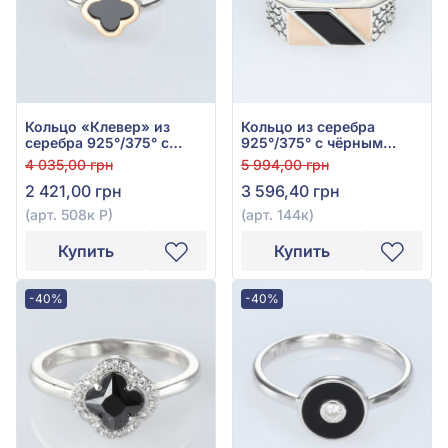
Кольцо «Клевер» из
Кольцо из серебра
серебра 925°/375° с
925°/375° с чёрным
Чёрным Ониксом, арт.
ониксом, арт. 144к
4 035,00 грн
5 994,00 грн
508к Р
2 421,00 грн
3 596,40 грн
(арт. 508к Р)
(арт. 144к)
Купить
Купить
-40%
-40%