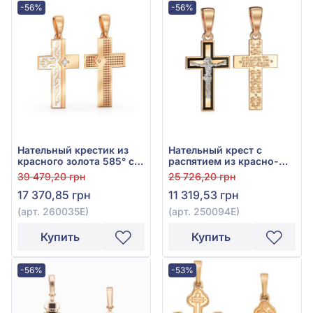
-56%
-56%
Нательный крестик из
Нательный крест с
красного золота 585° с
распятием из красно-
фианитом и эмалью, арт.
белого золота 585° с
39 479,20 грн
25 726,20 грн
260035Е
чёрной эмалью, арт.
17 370,85 грн
11 319,53 грн
250094Е
(арт. 260035Е)
(арт. 250094Е)
Купить
Купить
-56%
-53%