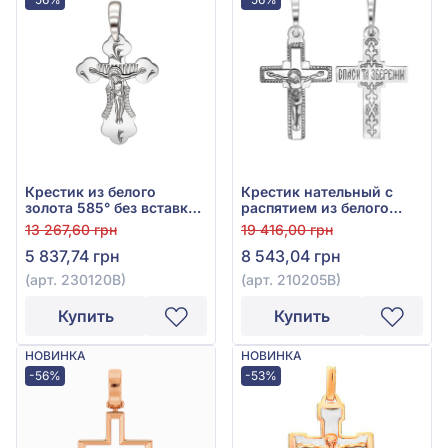
Крестик из белого
Крестик нательный с
золота 585° без вставки,
распятием из белого
арт. 230120В
золота 585°, без вставки,
13 267,60 грн
19 416,00 грн
арт. 210205В
5 837,74 грн
8 543,04 грн
(арт. 230120В)
(арт. 210205В)
Купить
Купить
НОВИНКА
НОВИНКА
-56%
-53%