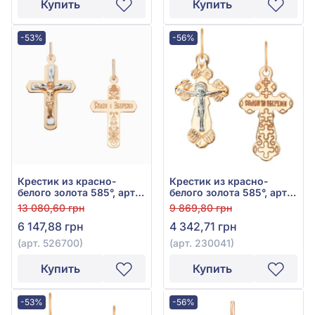
Купить
Купить
-53%
-56%
Крестик из красно-
Крестик из красно-
белого золота 585°, арт.
белого золота 585°, арт.
526700
230041
13 080,60 грн
9 869,80 грн
6 147,88 грн
4 342,71 грн
(арт. 526700)
(арт. 230041)
Купить
Купить
-53%
-56%