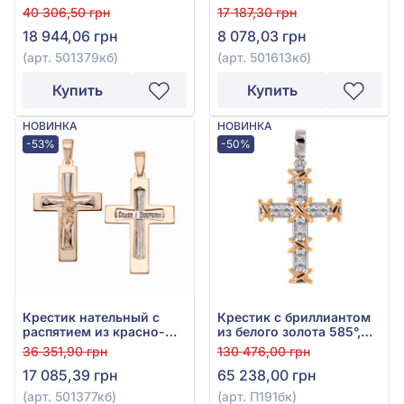
501379кб
вставки, арт. 501613кб
40 306,50 грн
17 187,30 грн
18 944,06 грн
8 078,03 грн
(арт. 501379кб)
(арт. 501613кб)
Купить
Купить
НОВИНКА
НОВИНКА
-53%
-50%
Крестик нательный с
Крестик с бриллиантом
распятием из красно-
из белого золота 585°,
белого золота 585°, арт.
Бриллиант 0,34ct, арт.
36 351,90 грн
130 476,00 грн
501377кб
П191бк
17 085,39 грн
65 238,00 грн
(арт. 501377кб)
(арт. П191бк)