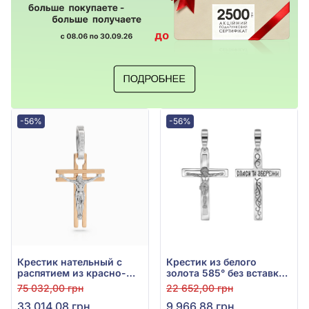
-56%
-56%
Крестик нательный с
Крестик из белого
распятием из красно-
золота 585° без вставки,
белого золота 585°, без
арт. 210219В
75 032,00 грн
22 652,00 грн
вставки, арт. Кр1500М
33 014,08 грн
9 966,88 грн