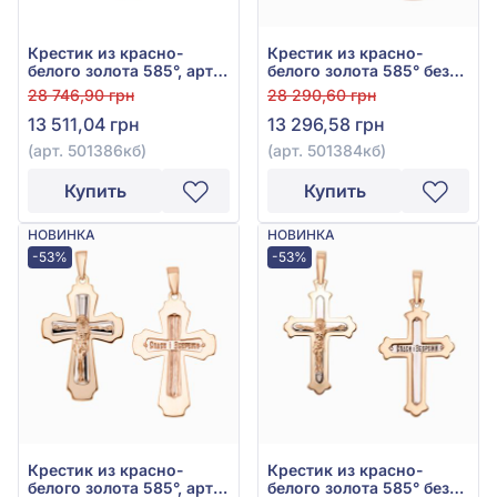
Крестик из красно-
Крестик из красно-
белого золота 585°, арт.
белого золота 585° без
501386кб
вставки, арт. 501384кб
28 746,90 грн
28 290,60 грн
13 511,04 грн
13 296,58 грн
(арт. 501386кб)
(арт. 501384кб)
Купить
Купить
НОВИНКА
НОВИНКА
-53%
-53%
Крестик из красно-
Крестик из красно-
белого золота 585°, арт.
белого золота 585° без