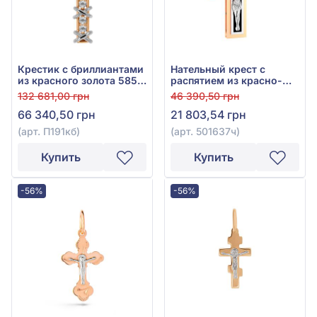
Крестик с бриллиантами
Нательный крест с
из красного золота 585°,
распятием из красно-
Бриллиант 0,34ct, арт.
белого золота 585° с
132 681,00 грн
46 390,50 грн
П191кб
куб.окс.циркония, арт.
66 340,50 грн
21 803,54 грн
501637ч
(арт. П191кб)
(арт. 501637ч)
Купить
Купить
-56%
-56%