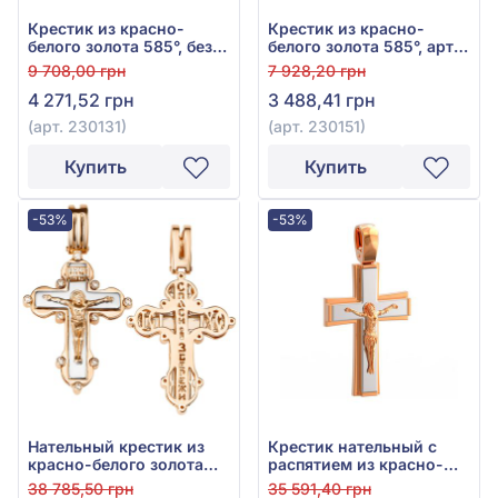
Крестик из красно-
Крестик из красно-
белого золота 585°, без
белого золота 585°, арт.
вставки, арт. 230131
230151
9 708,00 грн
7 928,20 грн
4 271,52 грн
3 488,41 грн
(арт. 230131)
(арт. 230151)
Купить
Купить
-53%
-53%
Нательный крестик из
Крестик нательный с
красно-белого золота
распятием из красно-
585° с фианитом, арт.
белого золота 585°, арт.
38 785,50 грн
35 591,40 грн