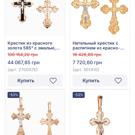
Крестик из красного
Нательный крестик с
золота 585° с эмалью,
распятием из красно-
арт. 270057Е
белого золота 585°, арт.
100 154,20 грн
16 426,80 грн
501410
44 067,85 грн
7 720,60 грн
(арт. 270057Е)
(арт. 501410)
Купить
Купить
-53%
-53%