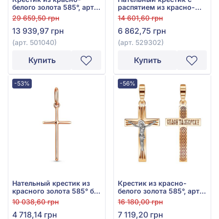
белого золота 585°, арт.
распятием из красно-
501040
белого золота 585°, без
29 659,50 грн
14 601,60 грн
вставки, арт. 529302
13 939,97 грн
6 862,75 грн
(арт. 501040)
(арт. 529302)
Купить
Купить
-53%
-56%
Нательный крестик из
Крестик из красно-
красного золота 585° без
белого золота 585°, арт.
вставки, арт. 501010
230153
10 038,60 грн
16 180,00 грн
4 718,14 грн
7 119,20 грн