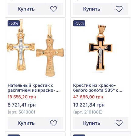
Купить
Купить
-53%
-56%
Нательный крестик с
Крестик из красно-
распятием из красно-
белого золота 585° с
белого золота 585°, арт.
чёрной эмалью, арт.
18 556,20 грн
43 686,00 грн
501088
210100Е
8 721,41 грн
19 221,84 грн
(арт. 501088)
(арт. 210100Е)
Купить
Купить