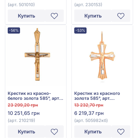
(арт. 501010)
(арт. 230153)
Купить
Купить
-56%
-53%
Крестик из красно-
Крестик из красного
белого золота 585°, арт.
золота 585°, арт.
210219
505982кб
23 299,20 грн
13 232,70 грн
10 251,65 грн
6 219,37 грн
(арт. 210219)
(арт. 505982кб)
Купить
Купить