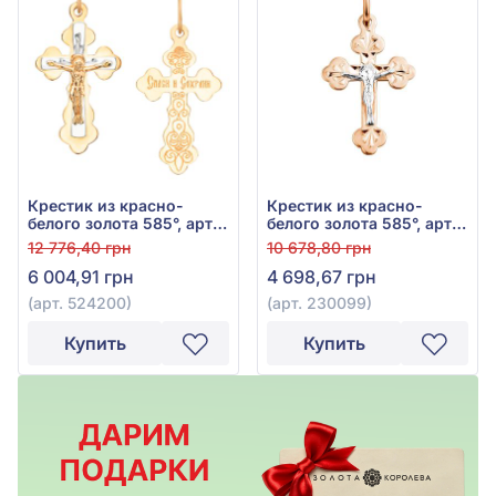
Крестик из красно-
Крестик из красно-
белого золота 585°, арт.
белого золота 585°, арт.
524200
230099
12 776,40 грн
10 678,80 грн
6 004,91 грн
4 698,67 грн
(арт. 524200)
(арт. 230099)
Купить
Купить