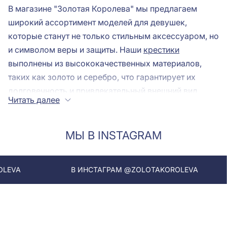
В магазине "Золотая Королева" мы предлагаем
широкий ассортимент моделей для девушек,
которые станут не только стильным аксессуаром, но
и символом веры и защиты. Наши
крестики
выполнены из высококачественных материалов,
таких как золото и серебро, что гарантирует их
долговечность и привлекательный внешний вид.
Читать далее
Каждый женский крестик в нашем ассортименте
обладает уникальным дизайном, который
подчеркнет индивидуальность своей
МЫ В INSTAGRAM
обладательницы.
Мы понимаем что это не просто украшение, а вещь с
В ИНСТАГРАМ @ZOLOTAKOROLEVA
В ИНСТА
глубоким смыслом. Поэтому в нашем магазине вы
найдете как классические модели, так и более
современные интерпретации, которые подойдут для
любого стиля. Женские крестики могут быть