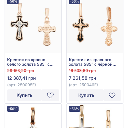
-56%
-56%
Крестик из красно-
Крестик из красного
белого золота 585° с
золота 585° с чёрной
чёрной эмалью, арт.
эмалью, арт. 250046Е
28 153,20 грн
16 503,60 грн
250095Е
12 387,41 грн
7 261,58 грн
(арт. 250095Е)
(арт. 250046Е)
Купить
Купить
-56%
-56%