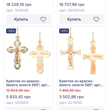
501633
501051кб
18 229,19 грн
16 727,96 грн
(арт. 501633)
(арт. 501051кб)
Купить
Купить
-53%
-53%
Крестик из красно-
Крестик из красно-
белого золота 585°, арт.
белого золота 585°, арт.
520801
527900
12 624,30 грн
7 452,90 грн
5 933,42 грн
3 502,86 грн
(арт. 520801)
(арт. 527900)