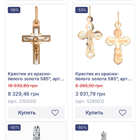
-56%
-53%
Крестик из красно-
Крестик из красно-
белого золота 585°, арт.
белого золота 585°, арт.
210205
528503
18 930,60 грн
8 365,50 грн
8 329,46 грн
3 931,79 грн
(арт. 210205)
(арт. 528503)
Купить
Купить
-50%
-50%