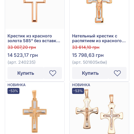
Крестик из красного
Нательный крестик с
золота 585° без вставки,
распятием из красного
арт. 240235
золота 585°, арт.
33 007,20 грн
33 614,10 грн
501605кбм
14 523,17 грн
15 798,63 грн
(арт. 240235)
(арт. 501605кбм)
Купить
Купить
НОВИНКА
НОВИНКА
-53%
-53%