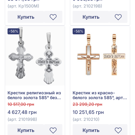
(арт. Кр1500М)
(арт. 210219В)
Купить
Купить
-56%
-56%
Крестик религиозный из
Крестик из красно-
белого золота 585° без
белого золота 585°, арт.
вставки, арт. 210199В
210210
10 517,00 грн
23 299,20 грн
4 627,48 грн
10 251,65 грн
(арт. 210199В)
(арт. 210210)
Купить
Купить