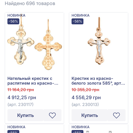
Найдено 696
товаров
НОВИНКА
НОВИНКА
-56%
-56%
Нательный крестик с
Крестик из красно-
распятием из красно-
белого золота 585°, арт.
белого золота 585°, без
230013
11 164,20 грн
10 355,20 грн
вставки, арт. 230117
4 912,25 грн
4 556,29 грн
(арт. 230117)
(арт. 230013)
Купить
Купить
НОВИНКА
НОВИНКА
-56%
-56%