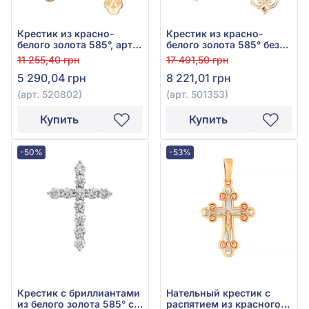
Крестик из красно-
Крестик из красно-
белого золота 585°, арт.
белого золота 585° без
520802
вставки, арт. 501353
11 255,40 грн
17 491,50 грн
5 290,04 грн
8 221,01 грн
(арт. 520802)
(арт. 501353)
Купить
Купить
-50%
-53%
Крестик с бриллиантами
Нательный крестик с
из белого золота 585° с
распятием из красного