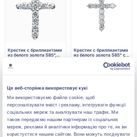
Крестик с бриллиантами
Крестик с бриллиантами
из белого золота 585°,
из белого золота 585° с
Бриллиант 0,19ct, арт.
бриллиантом 0,8ct, арт.
60 824,00 грн
235 908,00 грн
705-954
705-950
30 412,00 грн
117 954,00 грн
(арт. 705-954^)
(арт. 705-950^)
Ця веб-сторінка використовує кукі
Купить
Купить
Ми використовуємо файли cookie, щоб
-56%
-56%
персоналізувати вміст і рекламу, інтегрувати функції
соціальних мереж та аналізувати наш трафік. Ми
також передаємо нашим партнерам із соціальних
мереж, реклами й аналітики інформацію про те, як ви
користуєтеся нашим сайтом. Вони можуть поєднувати