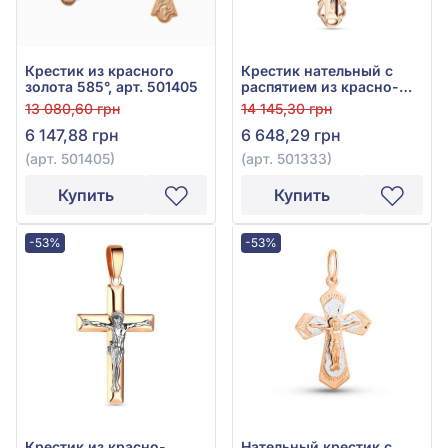
Крестик из красного
Крестик нательный с
золота 585°, арт. 501405
распятием из красно-
белого золота 585°, без
13 080,60 грн
14 145,30 грн
вставки, арт. 501333
6 147,88 грн
6 648,29 грн
(арт. 501405)
(арт. 501333)
Купить
Купить
-53%
-53%
Крестик из красно-
Нательный крестик с