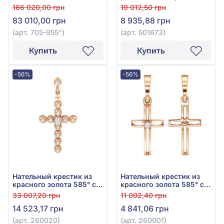
бриллиантом 0,68ct, арт.
золота 585°, арт. 501673
166 020,00 грн
19 012,50 грн
705-955
83 010,00 грн
8 935,88 грн
(арт. 705-955^)
(арт. 501673)
Купить
Купить
-56%
-56%
Нательный крестик из
Нательный крестик из
красного золота 585° с
красного золота 585° с
фианитом, арт. 260020
фианитом, арт. 260001
33 007,20 грн
11 002,40 грн
14 523,17 грн
4 841,06 грн
(арт. 260020)
(арт. 260001)