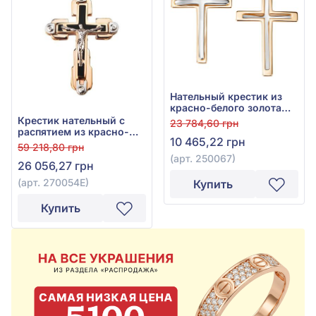
Нательный крестик из
красно-белого золота
585°, без вставки, арт.
Крестик нательный с
23 784,60 грн
250067
распятием из красно-
10 465,22 грн
белого золота 585° с
59 218,80 грн
фианитом, кубическим
(арт. 250067)
26 056,27 грн
цирконием и чёрной
эмалью, арт. 270054Е
(арт. 270054Е)
Купить
Купить