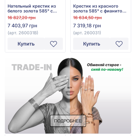
Нательный крестик из
Крестик из красного
белого золота 585° с
золота 585° с фианитом,
фианитом, арт. 260031В
арт. 260031
16 827,20 грн
16 634,50 грн
7 403,97 грн
7 319,18 грн
(арт. 260031В)
(арт. 260031)
Купить
Купить