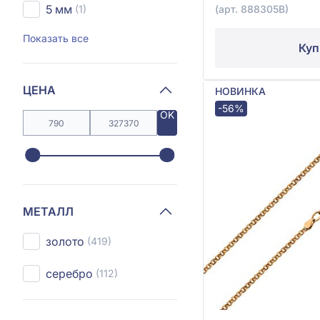
5 мм
(1)
(арт. 888305В)
Показать все
Куп
ЦЕНА
НОВИНКА
-56%
OK
МЕТАЛЛ
золото
(419)
серебро
(112)