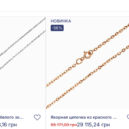
НОВИНКА
-56%
Цепочка якорная из белого золота 585° без вставки, арт. 888305В
Якорная цепочка из красного золота 585° без вставки, арт. 888306
,16 грн
29 115,24 грн
66 171,00 грн