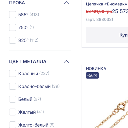
ПРОБА
25 57
58 121,00 грн
585°
(418)
(арт. 888033)
750°
(1)
Куп
925°
(112)
ЦВЕТ МЕТАЛЛА
НОВИНКА
Красный
(237)
-56%
Красно-белый
(39)
Белый
(97)
Желтый
(41)
Желто-белый
(5)