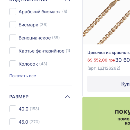
Арабский бисмарк
(5)
Бисмарк
(36)
Венецианское
(58)
Картье фантазийное
(1)
30 60
69 552,00 грн
Колосок
(43)
(арт. ЦД126262)
Показать все
Куп
РАЗМЕР
40.0
(153)
45.0
(270)