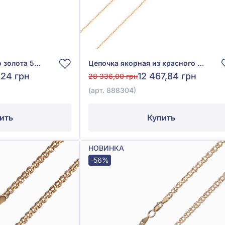
Цепочка из красного золота 585° без вставки, арт. 880023
Цепочка якорная из красного золота 585° без вставки, арт. 888304
,24 грн
12 467,84 грн
28 336,00 грн
(арт. 888304)
ить
Купить
НОВИНКА
-56%