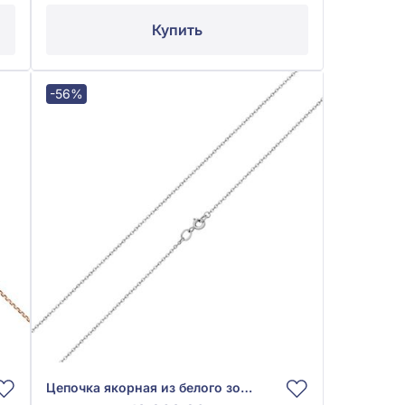
Купить
-56%
Цепочка якорная из белого золота 585° без вставки, арт. 888304В