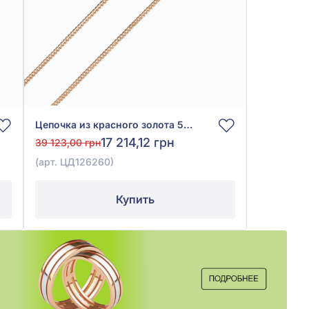
Цепочка из красного золота 585°, арт. ЦД126260
17 214,12 грн
39 123,00 грн
(арт. ЦД126260)
Купить