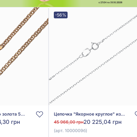
-56%
Цепочка из красного золота 585°, арт. ЦД126267
Цепочка "Якорное круглое" из белого золота 585° без вставки, арт. 1000009б
6,30 грн
20 225,04 грн
45 966,00 грн
(арт. 1000009б)