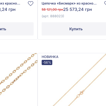
Цепочка «Бисмарк» из красного золота 585° без вставки, арт. 888033
Цепочка «Бисмарк» из красного золота 585° без вставки, арт. 888023
3,24 грн
25 573,24 грн
58 121,00 грн
(арт. 888023)
ить
Купить
НОВИНКА
-56%