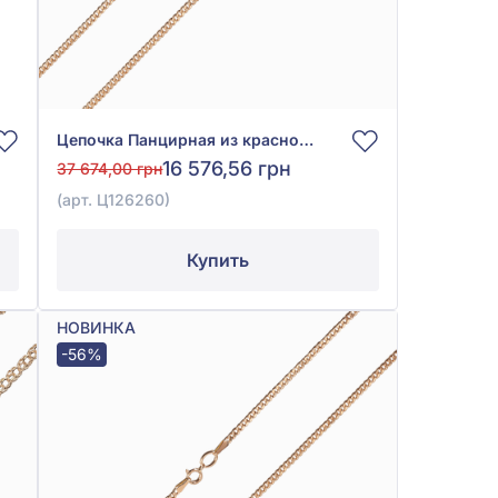
Цепочка Панцирная из красного золота 585° без вставки, арт. Ц126260
16 576,56 грн
37 674,00 грн
(арт. Ц126260)
Купить
НОВИНКА
-56%