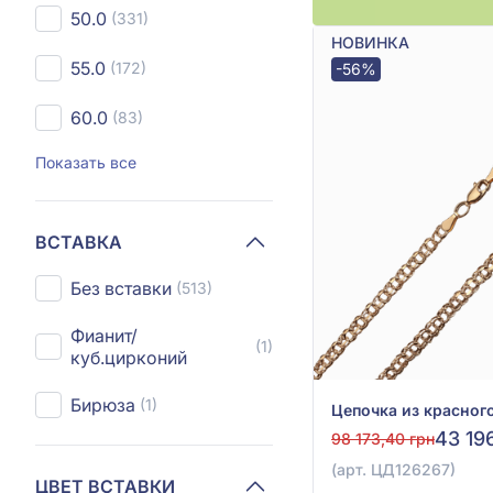
50.0
(331)
НОВИНКА
55.0
(172)
-56%
60.0
(83)
Показать все
ВСТАВКА
Без вставки
(513)
Фианит/
(1)
куб.цирконий
Бирюза
(1)
43 19
98 173,40 грн
(арт. ЦД126267)
ЦВЕТ ВСТАВКИ