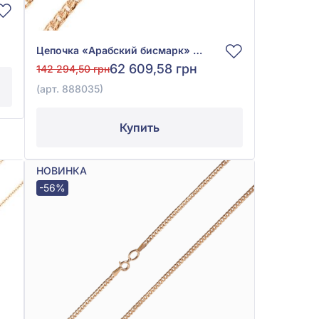
Цепочка «Арабский бисмарк» из красного золота 585° без вставки, арт. 888035
62 609,58 грн
142 294,50 грн
(арт. 888035)
Купить
НОВИНКА
-56%