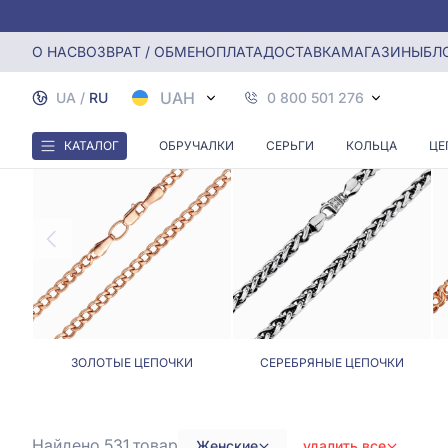
Главная
Цепочки
Женские цепочки
О НАС
ВОЗВРАТ / ОБМЕН
ОПЛАТА
ДОСТАВКА
МАГАЗИНЫ
БЛ
UAH
UA
/
RU
0 800 501 276
КАТАЛОГ
ОБРУЧАЛКИ
СЕРЬГИ
КОЛЬЦА
ЦЕ
ЗОЛОТЫЕ ЦЕПОЧКИ
СЕРЕБРЯНЫЕ ЦЕПОЧКИ
Найдено 531
товар
Женские
удалить все