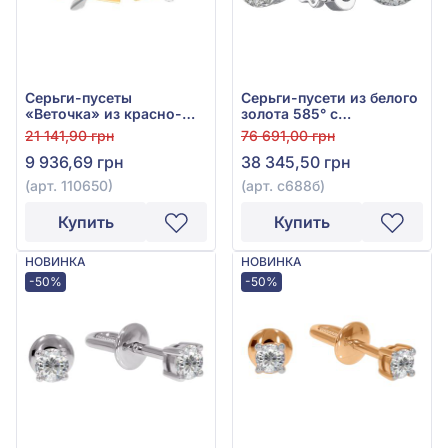
Серьги-пусеты
Серьги-пусети из белого
«Веточка» из красно-
золота 585° с
белого золота 585°, арт.
бриллиантами 0,26ct,
21 141,90 грн
76 691,00 грн
110650
арт. с688б
9 936,69 грн
38 345,50 грн
(арт. 110650)
(арт. с688б)
Купить
Купить
НОВИНКА
НОВИНКА
-50%
-50%