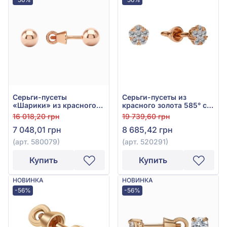
Серьги-пусеты
Серьги-пусеты из
«Шарики» из красного
красного золота 585° с
золота 585°, без вставки,
фианитом, арт. 520291
16 018,20 грн
19 739,60 грн
арт. 580079
7 048,01 грн
8 685,42 грн
(арт. 580079)
(арт. 520291)
Купить
Купить
НОВИНКА
НОВИНКА
-56%
-56%