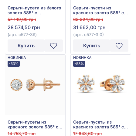
Серьги-пусети из белого
Серьги-пусети из
золота 585° с
красного золота 585° с
бриллиантами 0,19ct, арт.
бриллиантами 0,22ct,
57 149,00 грн
63 324,00 грн
с577-3б
арт. с577-3.0
28 574,50 грн
31 662,00 грн
(арт. с577-3б)
(арт. с577-3.0)
Купить
Купить
НОВИНКА
НОВИНКА
-53%
-53%
Серьги-пусеты из
Серьги-пусеты из
красного золота 585° с
красного золота 585° с
фианитом, арт. 110514
фианитом, арт. 110979
14 753,70 грн
17 643,60 грн