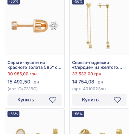
-50%
-56%
Серьги-пусети из
Серьги-подвески
красного золота 585° с
«Сердце» из жёлтого
бриллиантом 0,1ct, арт.
золота 585°, арт.
30 985,00 грн
33 532,00 грн
Ск7316G
4010023ж
15 492,50 грн
14 754,08 грн
(арт. Ск7316G)
(арт. 4010023ж)
Купить
Купить
-56%
-56%