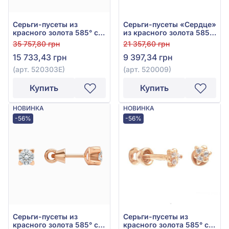
Серьги-пусеты из
Серьги-пусеты «Сердце»
красного золота 585° с
из красного золота 585°
чёрным фианитом и
с фианитом, арт. 520009
35 757,80 грн
21 357,60 грн
эмалью, арт. 520303Е
15 733,43 грн
9 397,34 грн
(арт. 520303Е)
(арт. 520009)
Купить
Купить
НОВИНКА
НОВИНКА
-56%
-56%
Серьги-пусеты из
Серьги-пусеты из
красного золота 585° с
красного золота 585° с