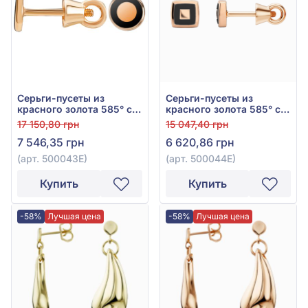
Серьги-пусеты из
Серьги-пусеты из
красного золота 585° с
красного золота 585° с
чёрной эмалью, арт.
чёрной эмалью, арт.
17 150,80 грн
15 047,40 грн
500043Е
500044Е
7 546,35 грн
6 620,86 грн
(арт. 500043Е)
(арт. 500044Е)
Купить
Купить
-58%
Лучшая цена
-58%
Лучшая цена