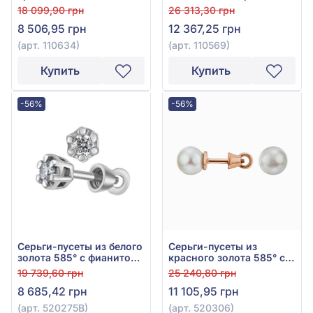
фианитом, арт. 110634
золота 585° с фианитом,
18 099,90 грн
26 313,30 грн
арт. 110569
8 506,95 грн
12 367,25 грн
(арт. 110634)
(арт. 110569)
Купить
Купить
-56%
-56%
Серьги-пусеты из белого
Серьги-пусеты из
золота 585° с фианитом,
красного золота 585° с
арт. 520275В
жемчугом, арт. 520306
19 739,60 грн
25 240,80 грн
8 685,42 грн
11 105,95 грн
(арт. 520275В)
(арт. 520306)