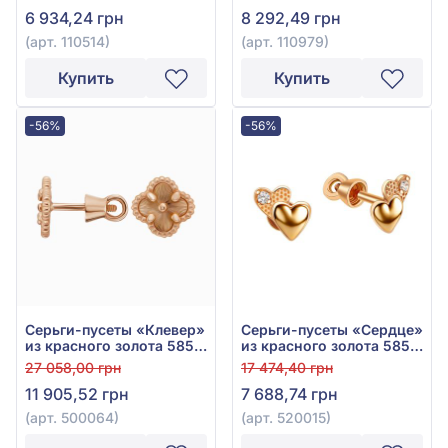
6 934,24 грн
8 292,49 грн
(арт. 110514)
(арт. 110979)
Купить
Купить
-56%
-56%
Серьги-пусеты «Клевер»
Серьги-пусеты «Сердце»
из красного золота 585°,
из красного золота 585°
арт. 500064
с фианитом, арт. 520015
27 058,00 грн
17 474,40 грн
11 905,52 грн
7 688,74 грн
(арт. 500064)
(арт. 520015)