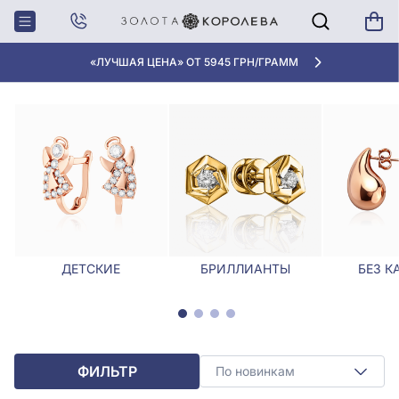
Главная
Серьги
Золотые серьги-пусеты
ЗОЛОТЫЕ СЕРЬГИ-ПУСЕТЫ
«ЛУЧШАЯ ЦЕНА» ОТ 5945 ГРН/ГРАММ
ДЕТСКИЕ
БРИЛЛИАНТЫ
БЕЗ К
ФИЛЬТР
По новинкам