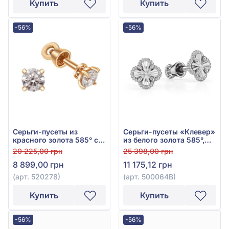
Купить
Купить
-56%
-56%
Серьги-пусеты из
Серьги-пусеты «Клевер»
красного золота 585° с
из белого золота 585°,
фианитом, арт. 520278
без вставки, арт.
20 225,00 грн
25 398,00 грн
500064В
8 899,00 грн
11 175,12 грн
(арт. 520278)
(арт. 500064В)
Купить
Купить
-56%
-56%