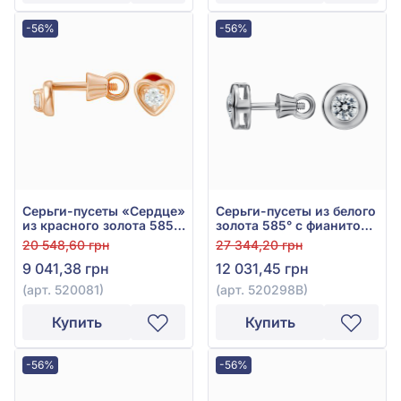
-56%
-56%
Серьги-пусеты «Сердце»
Серьги-пусеты из белого
из красного золота 585°
золота 585° с фианитом,
с фианитом, арт. 520081
арт. 520298В
20 548,60 грн
27 344,20 грн
9 041,38 грн
12 031,45 грн
(арт. 520081)
(арт. 520298В)
Купить
Купить
-56%
-56%