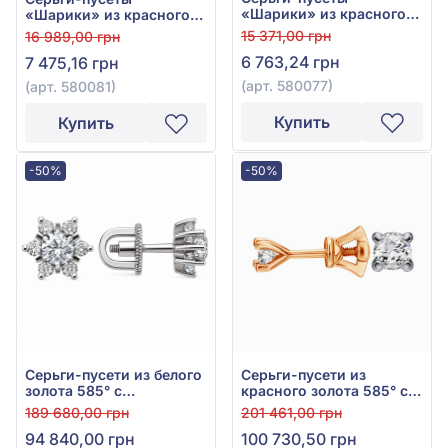
«Шарики» из красного
«Шарики» из красного
золота 585°, без вставки,
золота 585°, без вставки,
15 371,00 грн
16 989,00 грн
арт. 580077
арт. 580081
6 763,24 грн
7 475,16 грн
(арт. 580077)
(арт. 580081)
Купить
Купить
-50%
-50%
Серьги-пусети из белого
Серьги-пусети из
золота 585° с
красного золота 585° с
бриллиантом 0,49ct, арт.
бриллиантом 0,8ct, арт.
189 680,00 грн
201 461,00 грн
702-307
Ск7033G
94 840,00 грн
100 730,50 грн