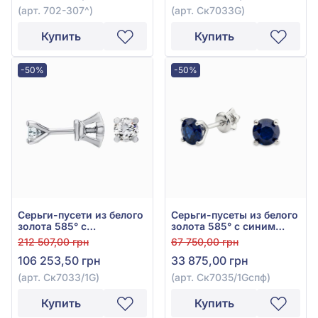
(арт. 702-307^)
(арт. Ск7033G)
Купить
Купить
-50%
-50%
Серьги-пусети из белого
Серьги-пусеты из белого
золота 585° с
золота 585° с синим
бриллиантом 0,81ct, арт.
гидротермальным
212 507,00 грн
67 750,00 грн
Ск7033/1G
сапфиром 3,86ct, арт.
106 253,50 грн
33 875,00 грн
Ск7035/1Gспф
(арт. Ск7033/1G)
(арт. Ск7035/1Gспф)
Купить
Купить