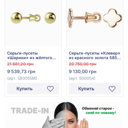
Серьги-пусеты
Серьги-пусеты «Клевер»
«Шарики» из жёлтого
из красного золота 585°
золота 585°, без вставок,
без вставки, арт. 500054
21 681,20 грн
20 750,00 грн
арт. 580055М
9 539,73 грн
9 130,00 грн
(арт. 580055М)
(арт. 500054)
Купить
Купить