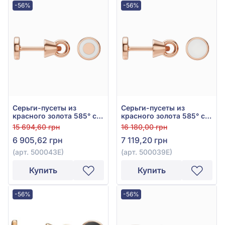
-56%
-56%
Серьги-пусеты из
Серьги-пусеты из
красного золота 585° с
красного золота 585° с
эмалью, арт. 500043Е
эмалью, арт. 500039Е
15 694,60 грн
16 180,00 грн
6 905,62 грн
7 119,20 грн
(арт. 500043Е)
(арт. 500039Е)
Купить
Купить
-56%
-56%