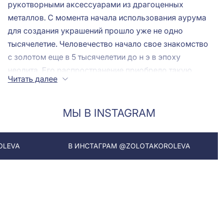
рукотворными аксессуарами из драгоценных
металлов. С момента начала использования аурума
для создания украшений прошло уже не одно
тысячелетие. Человечество начало свое знакомство
с золотом еще в 5 тысячелетии до н э в эпоху
неолита. Его распространение приобрело такую
Читать далее
широту благодаря самородной добыче. В Египте
были найдены первые ювелирные украшения - в
гробнице королевы Зер и одной из королев Пу-аби
МЫ В INSTAGRAM
Ур в шумерской цивилизации. Производство этих
украшений датировалось 3 тысячелетием до н э.
В ИНСТАГРАМ @ZOLOTAKOROLEVA
В ИНСТА
Уже в те времена мастера создавали украшения из
золота исключительной красоты, украшенные
замысловатыми узорами или строгими
геометрическими рисунками. Сегодняшняя
ювелирная индустрия шагнула далеко и предлагает
девушкам на выбор огромный выбор украшений, в