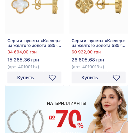
Серьги-пусеты «Клевер»
Серьги-пусеты «Клевер»
из жёлтого золота 585° с
из жёлтого золота 585°,
перламутром, арт.
арт. 4010013ж
34 694,00 грн
60 922,00 грн
4010011ж
15 265,36 грн
26 805,68 грн
(арт. 4010011ж)
(арт. 4010013ж)
Купить
Купить