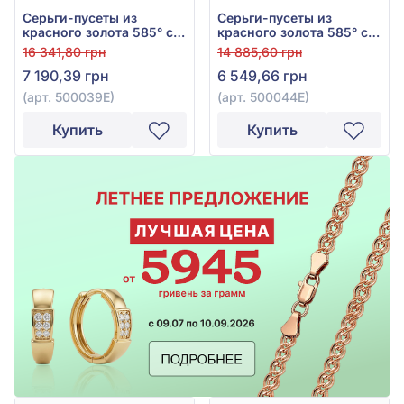
Серьги-пусеты из
Серьги-пусеты из
красного золота 585° с
красного золота 585° с
чёрной эмалью, арт.
эмалью, арт. 500044Е
16 341,80 грн
14 885,60 грн
500039Е
7 190,39 грн
6 549,66 грн
(арт. 500039Е)
(арт. 500044Е)
Купить
Купить