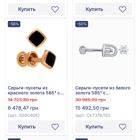
Купить
Купить
-56%
-50%
Серьги-пусеты из
Серьги-пусети из белого
красного золота 585° с
золота 585° с
чёрной эмалью, арт.
бриллиантом 0,1ct, арт.
14 723,80 грн
30 985,00 грн
500040Е
Ск7316/1G
6 478,47 грн
15 492,50 грн
(арт. 500040Е)
(арт. Ск7316/1G)
Купить
Купить