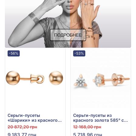
-56%
-53%
Серьги-пусеты
Серьги-пусеты из
«Шарики» из красного
красного золота 585° с
золота 585°, без вставки,
фианитами, арт. 110388
20 872,20 грн
12 168,00 грн
арт. 580055
9 183,77 грн
5 718,96 грн