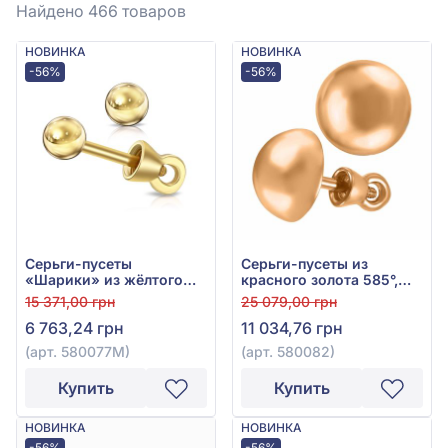
Найдено 466
товаров
НОВИНКА
НОВИНКА
-56%
-56%
Серьги-пусеты
Серьги-пусеты из
«Шарики» из жёлтого
красного золота 585°,
золота 585°, арт.
арт. 580082
15 371,00 грн
25 079,00 грн
580077М
6 763,24 грн
11 034,76 грн
(арт. 580077М)
(арт. 580082)
Купить
Купить
НОВИНКА
НОВИНКА
-56%
-56%