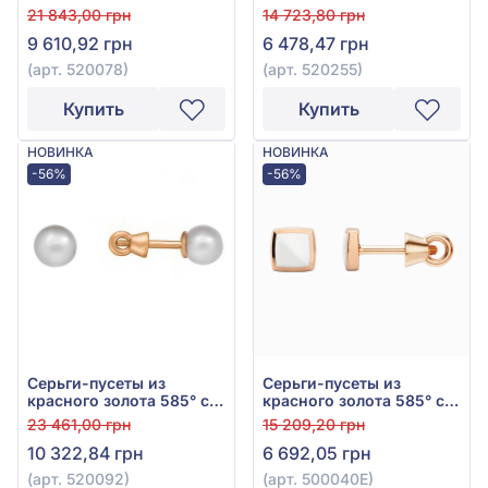
фианитом, арт. 520078
фианитом, арт. 520255
21 843,00 грн
14 723,80 грн
9 610,92 грн
6 478,47 грн
(арт. 520078)
(арт. 520255)
Купить
Купить
НОВИНКА
НОВИНКА
-56%
-56%
Серьги-пусеты из
Серьги-пусеты из
красного золота 585° с
красного золота 585° с
жемчугом, арт. 520092
эмалью, арт. 500040Е
23 461,00 грн
15 209,20 грн
10 322,84 грн
6 692,05 грн
(арт. 520092)
(арт. 500040Е)