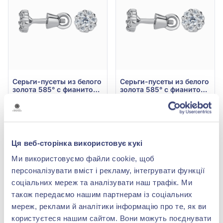
Серьги-пусеты из белого
Серьги-пусеты из белого
золота 585° с фианитом,
золота 585° с фианитом,
арт. 520256В
арт. 520251В
16 989,00 грн
22 166,60 грн
7 475,16 грн
9 753,30 грн
(арт. 520256В)
(арт. 520251В)
Ця веб-сторінка використовує кукі
Купить
Купить
Ми використовуємо файли cookie, щоб
-56%
-56%
персоналізувати вміст і рекламу, інтегрувати функції
соціальних мереж та аналізувати наш трафік. Ми
також передаємо нашим партнерам із соціальних
мереж, реклами й аналітики інформацію про те, як ви
користуєтеся нашим сайтом. Вони можуть поєднувати