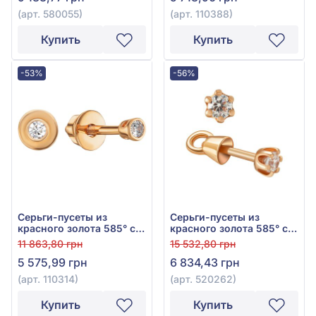
(арт. 580055)
(арт. 110388)
Купить
Купить
-53%
-56%
Серьги-пусеты из
Серьги-пусеты из
красного золота 585° с
красного золота 585° с
фианитом, арт. 110314
фианитом, арт. 520262
11 863,80 грн
15 532,80 грн
5 575,99 грн
6 834,43 грн
(арт. 110314)
(арт. 520262)
Купить
Купить