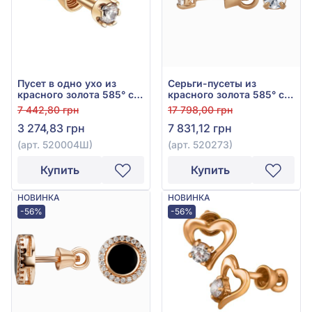
Пусет в одно ухо из
Серьги-пусеты из
красного золота 585° с
красного золота 585° с
фианитом/
фианитом, арт. 520273
7 442,80 грн
17 798,00 грн
куб.цирконием, арт.
3 274,83 грн
7 831,12 грн
520004Ш
(арт. 520004Ш)
(арт. 520273)
Купить
Купить
НОВИНКА
НОВИНКА
-56%
-56%