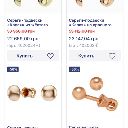
Серьги-подвески
Серьги-подвески
«Капля» из жёлтого
«Капля» из красного
золота 585°, арт.
золота 585° без вставки,
53 950,00 грн
55 112,00 грн
4020024ж
арт. 4020024
22 659,00 грн
23 147,04 грн
(арт. 4020024ж)
(арт. 4020024)
Купить
Купить
-56%
-56%
Серьги-пусеты
Серьги-пусеты