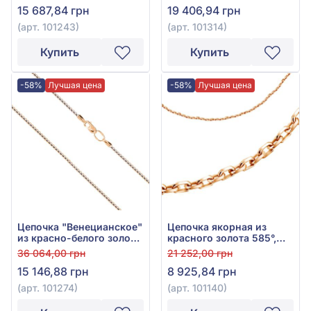
15 687,84 грн
19 406,94 грн
(арт. 101243)
(арт. 101314)
Купить
Купить
-58%
Лучшая цена
-58%
Лучшая цена
Цепочка "Венецианское"
Цепочка якорная из
из красно-белого золота
красного золота 585°,
585°, без вставки, арт.
арт. 101140
36 064,00 грн
21 252,00 грн
101274
15 146,88 грн
8 925,84 грн
(арт. 101274)
(арт. 101140)