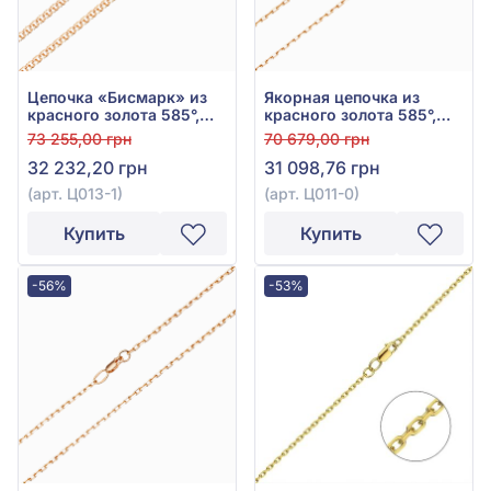
Цепочка «Бисмарк» из
Якорная цепочка из
красного золота 585°,
красного золота 585°,
арт. Ц013-1
арт. Ц011-0
73 255,00 грн
70 679,00 грн
32 232,20 грн
31 098,76 грн
(арт. Ц013-1)
(арт. Ц011-0)
Купить
Купить
-56%
-53%