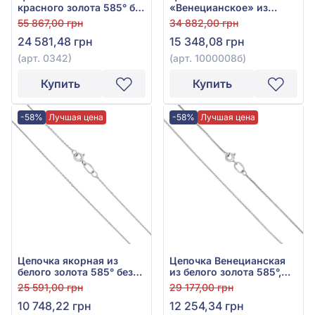
красного золота 585° без
«Венецианское» из
вставки, арт. 0342
белого золота 585° без
55 867,00 грн
34 882,00 грн
вставки, арт. 1000008б
24 581,48 грн
15 348,08 грн
(арт. 0342)
(арт. 1000008б)
Купить
Купить
-58%
Лучшая цена
-58%
Лучшая цена
Цепочка якорная из
Цепочка Венецианская
белого золота 585° без
из белого золота 585°,
вставки, арт. 101158
без вставки, арт. 101166
25 591,00 грн
29 177,00 грн
10 748,22 грн
12 254,34 грн