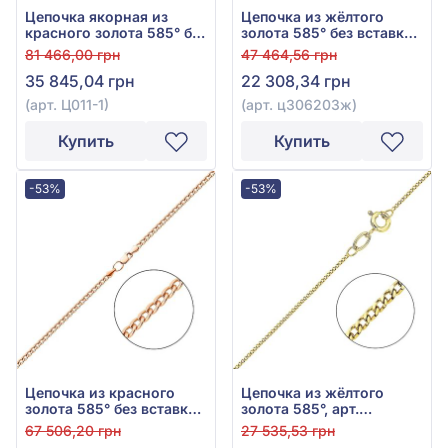
Цепочка якорная из
Цепочка из жёлтого
красного золота 585° без
золота 585° без вставки,
вставки, арт. Ц011-1
арт. ц306203ж
81 466,00 грн
47 464,56 грн
35 845,04 грн
22 308,34 грн
(арт. Ц011-1)
(арт. ц306203ж)
Купить
Купить
-53%
-53%
Цепочка из красного
Цепочка из жёлтого
золота 585° без вставки,
золота 585°, арт.
арт. 301005д
ц301002ж
67 506,20 грн
27 535,53 грн