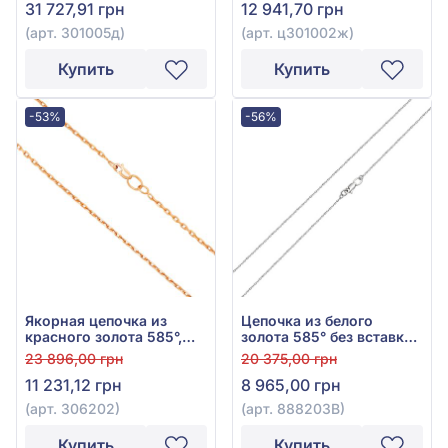
31 727,91 грн
12 941,70 грн
(арт. 301005д)
(арт. ц301002ж)
Купить
Купить
-53%
-56%
Якорная цепочка из
Цепочка из белого
красного золота 585°,
золота 585° без вставки,
без вставки, арт. 306202
арт. 888203В
23 896,00 грн
20 375,00 грн
11 231,12 грн
8 965,00 грн
(арт. 306202)
(арт. 888203В)
Купить
Купить