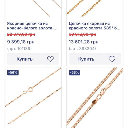
Якорная цепочка из
Цепочка якорная из
красно-белого золота
красного золота 585° без
585°, без вставки, арт.
вставки, арт. 888204
22 379,00 грн
30 912,00 грн
101139
9 399,18 грн
13 601,28 грн
(арт. 101139)
(арт. 888204)
Купить
Купить
-56%
-56%