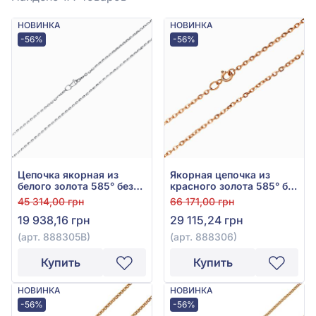
НОВИНКА
НОВИНКА
-56%
-56%
Цепочка якорная из
Якорная цепочка из
белого золота 585° без
красного золота 585° без
вставки, арт. 888305В
вставки, арт. 888306
45 314,00 грн
66 171,00 грн
19 938,16 грн
29 115,24 грн
(арт. 888305В)
(арт. 888306)
Купить
Купить
НОВИНКА
НОВИНКА
-56%
-56%