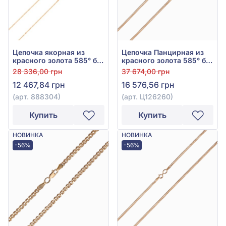
Цепочка якорная из
Цепочка Панцирная из
красного золота 585° без
красного золота 585° без
вставки, арт. 888304
вставки, арт. Ц126260
28 336,00 грн
37 674,00 грн
12 467,84 грн
16 576,56 грн
(арт. 888304)
(арт. Ц126260)
Купить
Купить
НОВИНКА
НОВИНКА
-56%
-56%