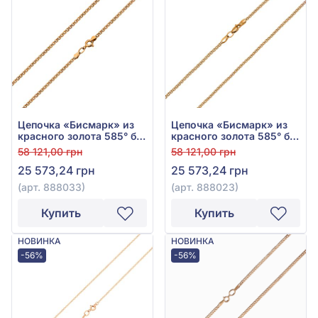
Цепочка «Бисмарк» из
Цепочка «Бисмарк» из
красного золота 585° без
красного золота 585° без
вставки, арт. 888033
вставки, арт. 888023
58 121,00 грн
58 121,00 грн
25 573,24 грн
25 573,24 грн
(арт. 888033)
(арт. 888023)
Купить
Купить
НОВИНКА
НОВИНКА
-56%
-56%