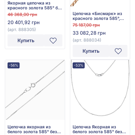
Якорная цепочка из
красного золота 585° без
вставки, арт. 888305
Цепочка «Бисмарк» из
46 368,00 грн
красного золота 585°,
20 401,92 грн
без вставки, арт. 888034
75 187,00 грн
(арт. 888305)
33 082,28 грн
(арт. 888034)
Купить
Купить
-56%
-53%
Цепочка якорная из
Цепочка Якорная из
белого золота 585° без
белого золота 585° без