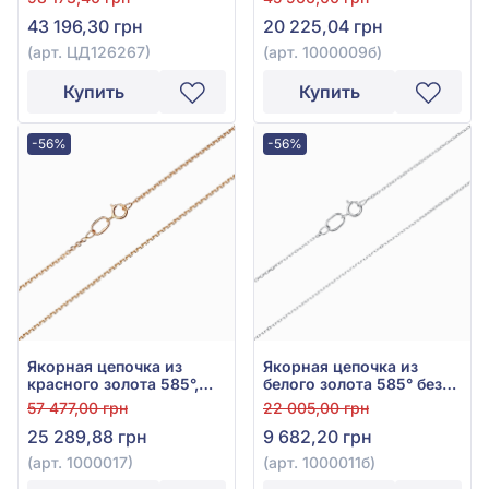
арт. 1000009б
43 196,30 грн
20 225,04 грн
(арт. ЦД126267)
(арт. 1000009б)
Купить
Купить
-56%
-56%
Якорная цепочка из
Якорная цепочка из
красного золота 585°,
белого золота 585° без
без вставки, арт. 1000017
вставки, арт. 1000011б
57 477,00 грн
22 005,00 грн
25 289,88 грн
9 682,20 грн
(арт. 1000017)
(арт. 1000011б)