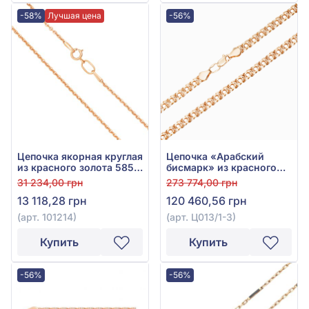
-58%
Лучшая цена
-56%
Цепочка якорная круглая
Цепочка «Арабский
из красного золота 585°
бисмарк» из красного
без вставки, арт. 101214
золота 585° без вставки,
31 234,00 грн
273 774,00 грн
арт. Ц013/1-3
13 118,28 грн
120 460,56 грн
(арт. 101214)
(арт. Ц013/1-3)
Купить
Купить
-56%
-56%