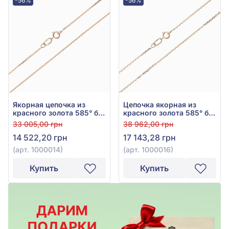
-56%
-56%
Якорная цепочка из
Цепочка якорная из
красного золота 585° без
красного золота 585° без
вставки, арт. 1000014
вставки, арт. 1000016
33 005,00 грн
38 962,00 грн
14 522,20 грн
17 143,28 грн
(арт. 1000014)
(арт. 1000016)
Купить
Купить