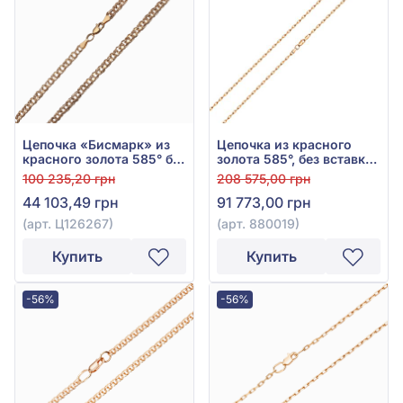
Цепочка «Бисмарк» из
Цепочка из красного
красного золота 585° без
золота 585°, без вставки,
вставки, арт. Ц126267
арт. 880019
100 235,20 грн
208 575,00 грн
44 103,49 грн
91 773,00 грн
(арт. Ц126267)
(арт. 880019)
Купить
Купить
-56%
-56%