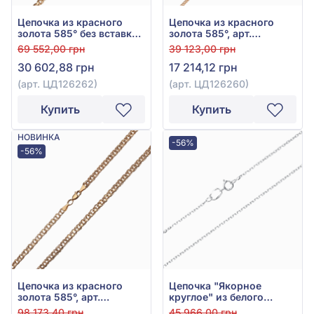
Цепочка из красного
Цепочка из красного
золота 585° без вставки,
золота 585°, арт.
арт. ЦД126262
ЦД126260
69 552,00 грн
39 123,00 грн
30 602,88 грн
17 214,12 грн
(арт. ЦД126262)
(арт. ЦД126260)
Купить
Купить
НОВИНКА
-56%
-56%
Цепочка из красного
Цепочка "Якорное
золота 585°, арт.
круглое" из белого
ЦД126267
золота 585° без вставки,
98 173,40 грн
45 966,00 грн