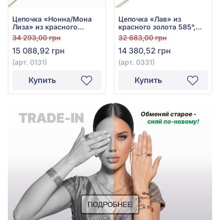
Цепочка «Нонна/Мона
Цепочка «Лав» из
Лиза» из красного
красного золота 585°,
золота 585° без вставки,
без вставки, арт. 0331
34 293,00 грн
32 683,00 грн
арт. 0131
15 088,92 грн
14 380,52 грн
(арт. 0131)
(арт. 0331)
Купить
Купить