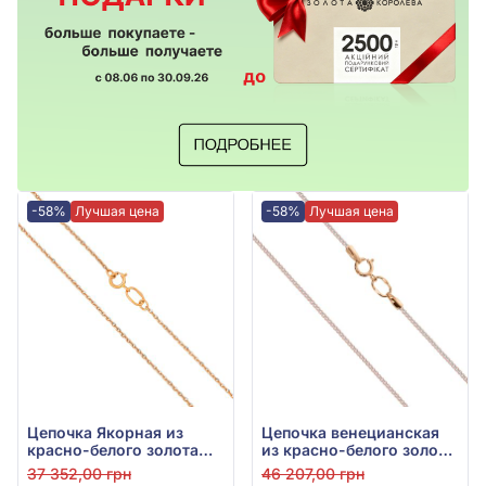
-58%
Лучшая цена
-58%
Лучшая цена
Цепочка Якорная из
Цепочка венецианская
красно-белого золота
из красно-белого золота
585°, арт. 101243
585°, без вставки, арт.
37 352,00 грн
46 207,00 грн
101314