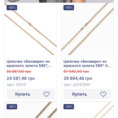
-56%
-56%
Цепочка «Бисмарк» из
Цепочка «Бисмарк» из
красного золота 585°,
красного золота 585° без
без вставки, арт. 0031
вставки, арт. Ц126266
55 867,00 грн
67 942,00 грн
24 581,48 грн
29 894,48 грн
(арт. 0031)
(арт. Ц126266)
Купить
Купить
-56%
-56%