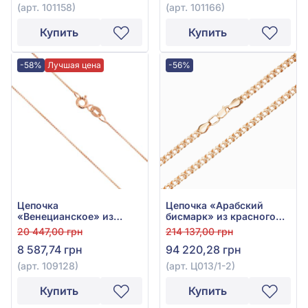
(арт. 101158)
(арт. 101166)
Купить
Купить
-58%
Лучшая цена
-56%
Цепочка
Цепочка «Арабский
«Венецианское» из
бисмарк» из красного
красного золота 585°,
золота 585°, арт. Ц013/1-
20 447,00 грн
214 137,00 грн
арт. 109128
2
8 587,74 грн
94 220,28 грн
(арт. 109128)
(арт. Ц013/1-2)
Купить
Купить