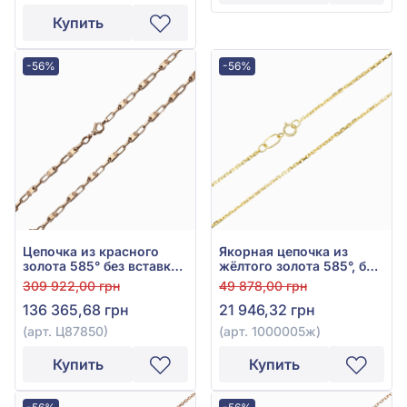
Купить
-56%
-56%
Цепочка из красного
Якорная цепочка из
золота 585° без вставки,
жёлтого золота 585°, без
арт. Ц87850
вставки, арт. 1000005ж
309 922,00 грн
49 878,00 грн
136 365,68 грн
21 946,32 грн
(арт. Ц87850)
(арт. 1000005ж)
Купить
Купить