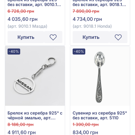
без вставки, арт. 9010.1
без вставки, арт. 9018.1
Мазда
Honda
6 726,00 грн
7 890,00 грн
4 035,60 грн
4 734,00 грн
(арт. 9010.1 Мазда)
(арт. 9018.1 Honda)
Купить
Купить
-40%
-40%
Брелок из серебра 925° с
Сувенир из серебра 925°
чёрной эмалью, арт.
без вставки, арт. 5110
9012.1 Ниссан
8 186,00 грн
1 390,00 грн
4 911,60 грн
834,00 грн