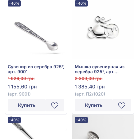
-40%
-40%
Сувенир из серебра 925°,
Мышка сувенирная из
арт. 9001
серебра 925°, арт.
П2/1020
1 926,00 грн
2 309,00 грн
1 155,60 грн
1 385,40 грн
(арт. 9001)
(арт. П2/1020)
Купить
Купить
-40%
-40%