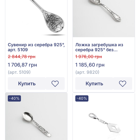
Сувенир из серебра 925°,
Ложка загребушка из
арт. 5109
серебра 925° без
вставки, арт. 9820
2 844,78 грн
1 976,00 грн
1 706,87 грн
1 185,60 грн
(арт. 5109)
(арт. 9820)
Купить
Купить
-40%
-40%