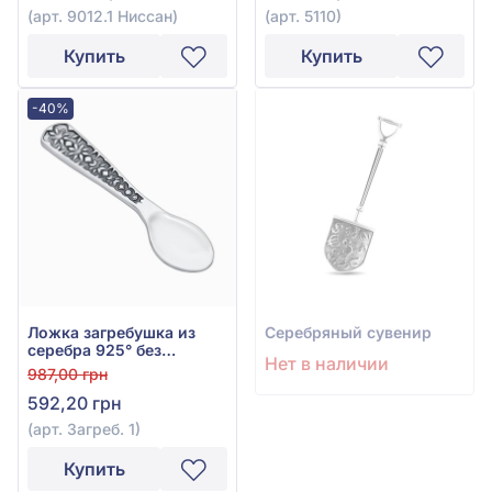
(арт. 9012.1 Ниссан)
(арт. 5110)
Купить
Купить
-40%
Ложка загребушка из
Серебряный сувенир
серебра 925° без
Нет в наличии
вставки, арт. Загреб. 1
987,00 грн
592,20 грн
(арт. Загреб. 1)
Купить