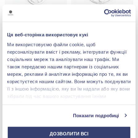
Серебряный брелок
Серебряный брелок
Нет в наличии
Нет в наличии
Ця веб-сторінка використовує кукі
Ми використовуємо файли cookie, щоб
персоналізувати вміст і рекламу, інтегрувати функції
соціальних мереж та аналізувати наш трафік. Ми
також передаємо нашим партнерам із соціальних
мереж, реклами й аналітики інформацію про те, як ви
користуєтеся нашим сайтом. Вони можуть поєднувати
її з іншою інформацією, яку ви їм надали або яку вони
зібрали під час вашого користування їхніми
Серебряный брелок
Серебряный брелок
службами.
Нет в наличии
Нет в наличии
Показати подробиці
ДОЗВОЛИТИ ВСІ