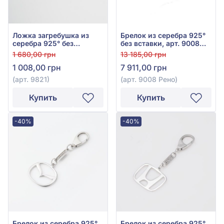
Ложка загребушка из
Брелок из серебра 925°
серебра 925° без
без вставки, арт. 9008
вставки, арт. 9821
Рено
1 680,00 грн
13 185,00 грн
1 008,00 грн
7 911,00 грн
(арт. 9821)
(арт. 9008 Рено)
Купить
Купить
-40%
-40%
Брелок из серебра 925°
Брелок из серебра 925°