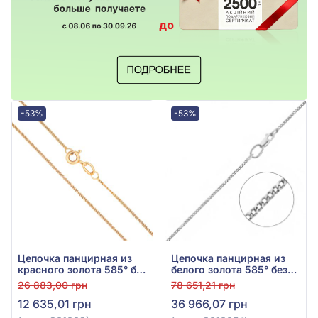
-53%
-53%
Цепочка панцирная из
Цепочка панцирная из
красного золота 585° без
белого золота 585° без
вставки, арт. ц301002
вставки, арт. ц301005б
26 883,00 грн
78 651,21 грн
12 635,01 грн
36 966,07 грн