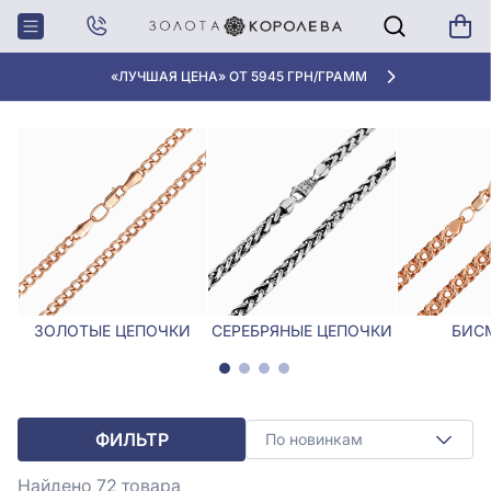
Главная
Цепочки
Панцирные цепочки
ПАНЦИРНЫЕ ЦЕПОЧКИ
«ЛУЧШАЯ ЦЕНА» ОТ 5945 ГРН/ГРАММ
ЗОЛОТЫЕ ЦЕПОЧКИ
СЕРЕБРЯНЫЕ ЦЕПОЧКИ
БИС
ФИЛЬТР
По новинкам
Найдено 72
товара