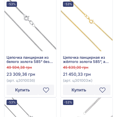
-53%
-53%
Цепочка панцирная из
Цепочка панцирная из
белого золота 585° без
жёлтого золота 585°, арт.
вставки, арт. ц301003б
ц301003ж
49 594,38 грн
45 639,00 грн
23 309,36 грн
21 450,33 грн
(арт. ц301003б)
(арт. ц301003ж)
Купить
Купить
-53%
-53%