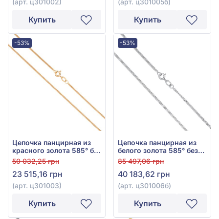
(арт. ц301002)
(арт. ц301005б)
Купить
Купить
-53%
-53%
Цепочка панцирная из
Цепочка панцирная из
красного золота 585° без
белого золота 585° без
вставки, арт. ц301003
вставки, арт. ц301006б
50 032,25 грн
85 497,06 грн
23 515,16 грн
40 183,62 грн
(арт. ц301003)
(арт. ц301006б)
Купить
Купить