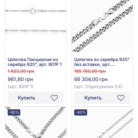
Цепочка Панцирная из
Цепочка из серебра 925°
серебра 925°, арт. 801Р 1
без вставки, арт.
Опресування 5 Е
1 603,00 грн
165 760,00 грн
961,80 грн
66 304,00 грн
(арт. 801Р 1)
(арт. Опресування 5 Е)
Купить
Купить
-60%
-40%