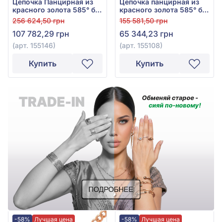
Цепочка Панцирная из
Цепочка панцирная из
красного золота 585° без
красного золота 585° без
вставки, арт. 155146
вставки, арт. 155108
256 624,50 грн
155 581,50 грн
107 782,29 грн
65 344,23 грн
(арт. 155146)
(арт. 155108)
Купить
Купить
-58%
Лучшая цена
-58%
Лучшая цена