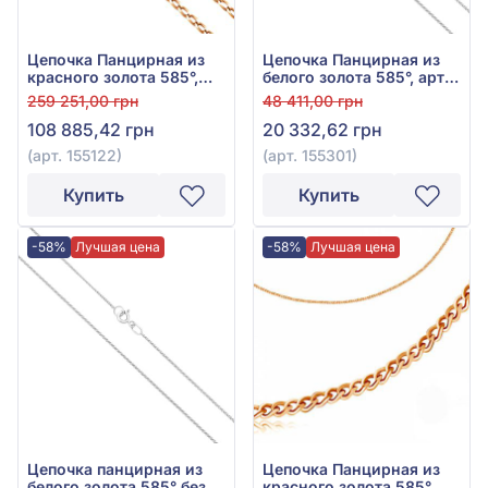
Цепочка Панцирная из
Цепочка Панцирная из
красного золота 585°,
белого золота 585°, арт.
арт. 155122
155301
259 251,00 грн
48 411,00 грн
108 885,42 грн
20 332,62 грн
(арт. 155122)
(арт. 155301)
Купить
Купить
-58%
Лучшая цена
-58%
Лучшая цена
Цепочка панцирная из
Цепочка Панцирная из
белого золота 585° без
красного золота 585°,