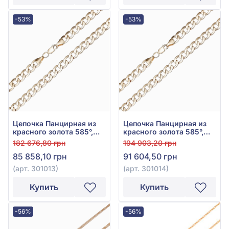
-53%
-53%
Цепочка Панцирная из
Цепочка Панцирная из
красного золота 585°,
красного золота 585°,
арт. 301013
арт. 301014
182 676,80 грн
194 903,20 грн
85 858,10 грн
91 604,50 грн
(арт. 301013)
(арт. 301014)
Купить
Купить
-56%
-56%