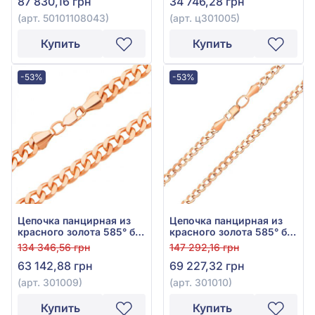
87 830,16 грн
34 746,28 грн
(арт. 50101108043)
(арт. ц301005)
Купить
Купить
-53%
-53%
Цепочка панцирная из
Цепочка панцирная из
красного золота 585° без
красного золота 585° без
вставки, арт. 301009
вставки, арт. 301010
134 346,56 грн
147 292,16 грн
63 142,88 грн
69 227,32 грн
(арт. 301009)
(арт. 301010)
Купить
Купить