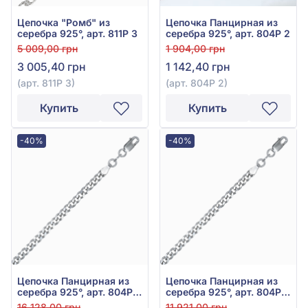
Цепочка "Ромб" из
Цепочка Панцирная из
серебра 925°, арт. 811Р 3
серебра 925°, арт. 804Р 2
5 009,00 грн
1 904,00 грн
3 005,40 грн
1 142,40 грн
(арт. 811Р 3)
(арт. 804Р 2)
Купить
Купить
-40%
-40%
Цепочка Панцирная из
Цепочка Панцирная из
серебра 925°, арт. 804Р
серебра 925°, арт. 804Р
71
61
16 128,00 грн
11 921,00 грн