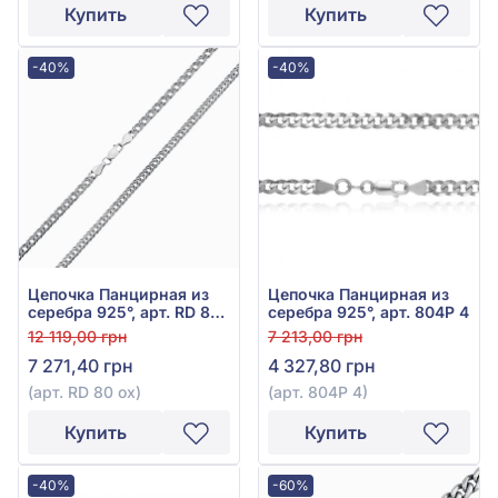
Купить
Купить
-40%
-40%
Цепочка Панцирная из
Цепочка Панцирная из
серебра 925°, арт. RD 80
серебра 925°, арт. 804Р 4
ox
12 119,00 грн
7 213,00 грн
7 271,40 грн
4 327,80 грн
(арт. RD 80 ox)
(арт. 804Р 4)
Купить
Купить
-40%
-60%