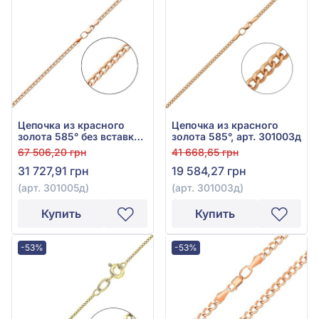
Цепочка из красного
Цепочка из красного
золота 585° без вставки,
золота 585°, арт. 301003д
арт. 301005д
67 506,20 грн
41 668,65 грн
31 727,91 грн
19 584,27 грн
(арт. 301005д)
(арт. 301003д)
Купить
Купить
-53%
-53%