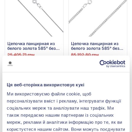
Цепочка панцирная из
Цепочка панцирная из
белого золота 585° без
белого золота 585° без
вставки, арт. ц301002б
вставки, арт. ц301008б
25 405,71 грн
85 192,80 грн
11 940,68 грн
40 040,62 грн
(арт. ц301002б)
(арт. ц301008б)
Купить
Купить
Ця веб-сторінка використовує кукі
Ми використовуємо файли cookie, щоб
-58%
Лучшая цена
-56%
персоналізувати вміст і рекламу, інтегрувати функції
соціальних мереж та аналізувати наш трафік. Ми
також передаємо нашим партнерам із соціальних
мереж, реклами й аналітики інформацію про те, як ви
користуєтеся нашим сайтом. Вони можуть поєднувати