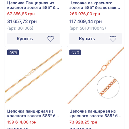
Цепочка Панцирная из
Цепочка из красного
красного золота 585° без
золота 585° без вставки,
вставки, арт. 301005
арт. 50101110043
67 356,85 грн
266 976,00 грн
31 657,72 грн
117 469,44 грн
(арт. 301005)
(арт. 50101110043)
Купить
Купить
-56%
-53%
Цепочка панцирная из
Цепочка панцирная из
красного золота 585° без
красного золота 585° без
вставки, арт.
вставки, арт. ц301005
199 614,00 грн
73 928,25 грн
50101108043