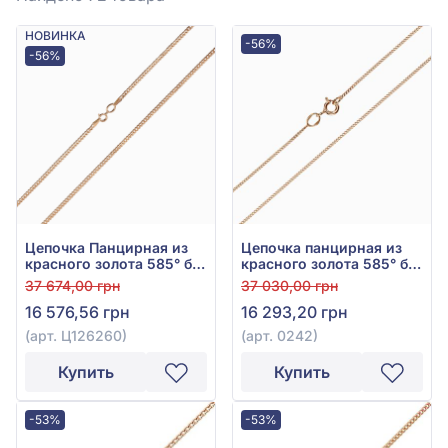
НОВИНКА
-56%
-56%
Цепочка Панцирная из
Цепочка панцирная из
красного золота 585° без
красного золота 585° без
вставки, арт. Ц126260
вставки, арт. 0242
37 674,00 грн
37 030,00 грн
16 576,56 грн
16 293,20 грн
(арт. Ц126260)
(арт. 0242)
Купить
Купить
-53%
-53%