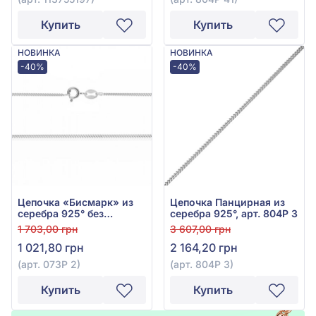
Купить
Купить
НОВИНКА
НОВИНКА
-40%
-40%
Цепочка «Бисмарк» из
Цепочка Панцирная из
серебра 925° без
серебра 925°, арт. 804Р 3
вставки, арт. 073Р 2
1 703,00 грн
3 607,00 грн
1 021,80 грн
2 164,20 грн
(арт. 073Р 2)
(арт. 804Р 3)
Купить
Купить