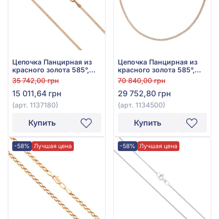
Цепочка Панцирная из
Цепочка Панцирная из
красного золота 585°,
красного золота 585°,
арт. 1137180
арт. 1134500
35 742,00 грн
70 840,00 грн
15 011,64 грн
29 752,80 грн
(арт. 1137180)
(арт. 1134500)
Купить
Купить
-58%
Лучшая цена
-58%
Лучшая цена