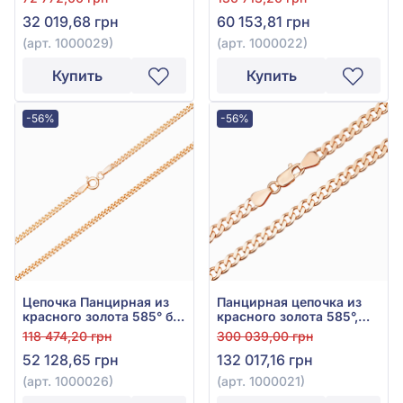
32 019,68 грн
60 153,81 грн
(арт. 1000029)
(арт. 1000022)
Купить
Купить
-56%
-56%
Цепочка Панцирная из
Панцирная цепочка из
красного золота 585° без
красного золота 585°,
вставки, арт. 1000026
без вставки, арт. 1000021
118 474,20 грн
300 039,00 грн
52 128,65 грн
132 017,16 грн
(арт. 1000026)
(арт. 1000021)