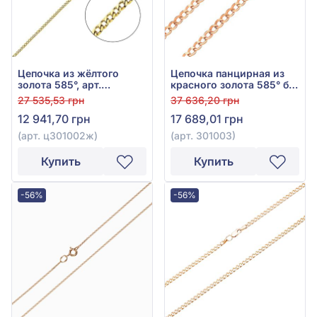
Цепочка из жёлтого
Цепочка панцирная из
золота 585°, арт.
красного золота 585° без
ц301002ж
вставки, арт. 301003
27 535,53 грн
37 636,20 грн
12 941,70 грн
17 689,01 грн
(арт. ц301002ж)
(арт. 301003)
Купить
Купить
-56%
-56%