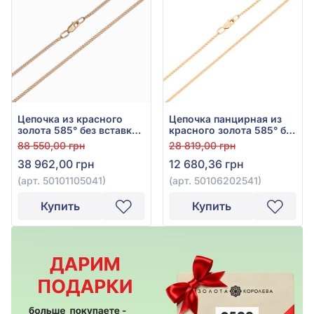
Цепочка из красного
Цепочка панцирная из
золота 585° без вставки,
красного золота 585° без
арт. 50101105041
вставки, арт.
88 550,00 грн
28 819,00 грн
50106202541
38 962,00 грн
12 680,36 грн
(арт. 50101105041)
(арт. 50106202541)
Купить
Купить