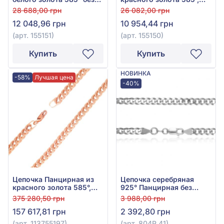
вставки, арт. 155151
арт. 155150
28 688,00 грн
26 082,00 грн
12 048,96 грн
10 954,44 грн
(арт. 155151)
(арт. 155150)
Купить
Купить
НОВИНКА
-58%
Лучшая цена
-40%
Цепочка Панцирная из
Цепочка серебряная
красного золота 585°,
925° Панцирная без
арт. 113755197
вставки, арт. 804Р 41
375 280,50 грн
3 988,00 грн
157 617,81 грн
2 392,80 грн
(арт. 113755197)
(арт. 804Р 41)