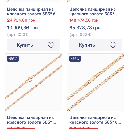
Цепочка панцирная из
Цепочка панцирная из
красного золота 585° без
красного золота 585°,
вставки, арт. 0231
арт. 0284
24 794,00 грн
148 474,50 грн
10 909,36 грн
65 328,78 грн
(арт. 0231)
(арт. 0284)
Купить
Купить
-56%
-56%
Цепочка панцирная из
Цепочка панцирная из
красного золота 585°,
красного золота 585° без
без вставки, арт. 1000029
вставки, арт. 1000022
72 772,00 грн
136 713,20 грн