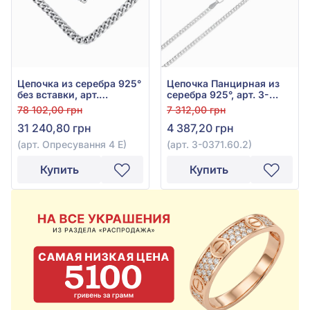
Цепочка из серебра 925°
Цепочка Панцирная из
без вставки, арт.
серебра 925°, арт. 3-
Опресування 4 Е
0371.60.2
78 102,00 грн
7 312,00 грн
31 240,80 грн
4 387,20 грн
(арт. Опресування 4 Е)
(арт. 3-0371.60.2)
Купить
Купить