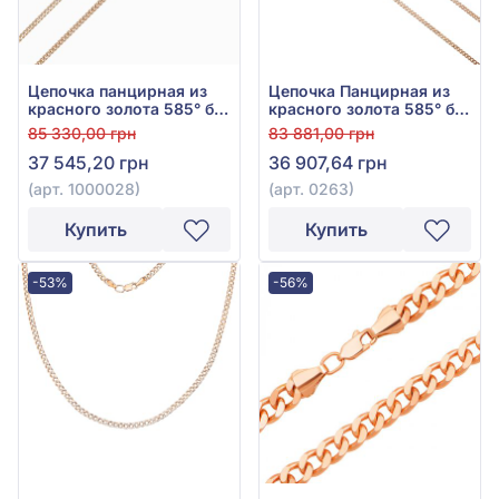
Цепочка панцирная из
Цепочка Панцирная из
красного золота 585° без
красного золота 585° без
вставки, арт. 1000028
вставки, арт. 0263
85 330,00 грн
83 881,00 грн
37 545,20 грн
36 907,64 грн
(арт. 1000028)
(арт. 0263)
Купить
Купить
-53%
-56%