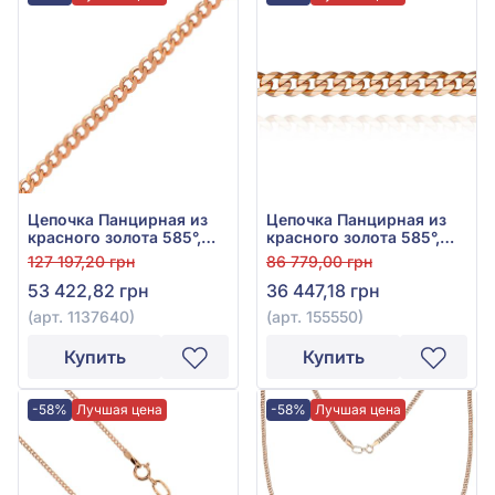
Цепочка Панцирная из
Цепочка Панцирная из
красного золота 585°,
красного золота 585°,
арт. 1137640
арт. 155550
127 197,20 грн
86 779,00 грн
53 422,82 грн
36 447,18 грн
(арт. 1137640)
(арт. 155550)
Купить
Купить
-58%
Лучшая цена
-58%
Лучшая цена