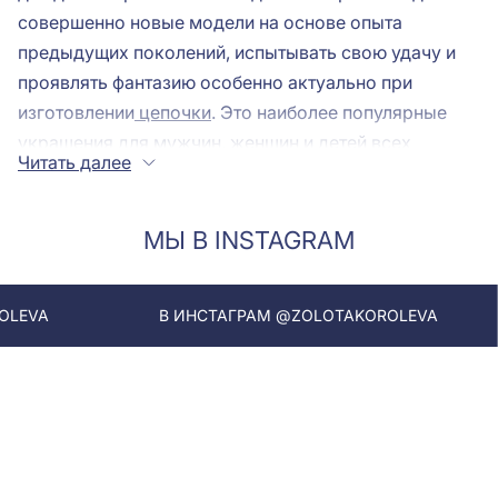
совершенно новые модели на основе опыта
предыдущих поколений, испытывать свою удачу и
проявлять фантазию особенно актуально при
изготовлении
цепочки
. Это наиболее популярные
украшения для мужчин, женщин и детей всех
Читать далее
возрастов. В частности выгодно выделяется среди
огромного разнообразия панцирная цепь. Она
обладает массой достоинств, которые нельзя
МЫ В INSTAGRAM
оставить без внимания.
В ИНСТАГРАМ @ZOLOTAKOROLEVA
В ИНСТА
Преимущества цепочек с панцирным
плетением
Панцирное плетение цепочек используется для
создания украшений на шею уже долгое время и
разновидностей панцирного витья за столь