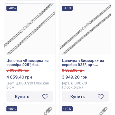
-40%
-40%
Цепочка «Бисмарк» из
Цепочка «Бисмарк» из
серебра 925°, без
серебра 925°, арт.
вставки, арт. ц.6007/10
ц.6007/8 Плоск.бисм
8 099,00 грн
6 582,00 грн
Плоский бісм
4 859,40 грн
3 949,20 грн
(арт. ц.6007/10 Плоский
(арт. ц.6007/8
бісм)
Плоск.бісм)
Купить
Купить
-40%
-40%