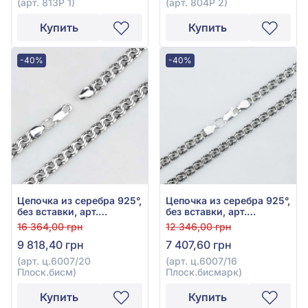
(арт. 813Р 1)
(арт. 804Р 2)
Купить
Купить
-40%
-40%
Цепочка из серебра 925°,
Цепочка из серебра 925°,
без вставки, арт.
без вставки, арт.
ц.6007/20 Плоск.бисм
ц.6007/16 Плоск.бисмарк
16 364,00 грн
12 346,00 грн
9 818,40 грн
7 407,60 грн
(арт. ц.6007/20
(арт. ц.6007/16
Плоск.бисм)
Плоск.бисмарк)
Купить
Купить