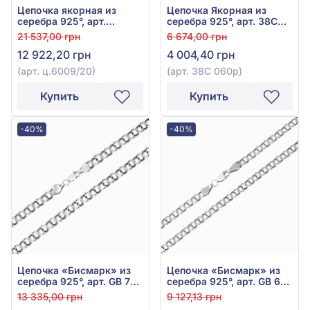
Цепочка якорная из
Цепочка Якорная из
серебра 925°, арт.
серебра 925°, арт. 38С
ц.6009/20
060р
21 537,00 грн
6 674,00 грн
12 922,20 грн
4 004,40 грн
(арт. ц.6009/20)
(арт. 38С 060р)
Купить
Купить
-40%
-40%
Цепочка «Бисмарк» из
Цепочка «Бисмарк» из
серебра 925°, арт. GB 75
серебра 925°, арт. GB 60
ox
ox
13 335,00 грн
9 127,13 грн