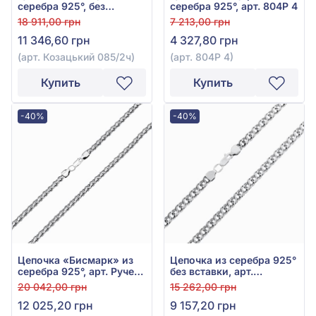
серебра 925°, без
серебра 925°, арт. 804Р 4
вставки, арт. Козацький
18 911,00 грн
7 213,00 грн
085/2ч
11 346,60 грн
4 327,80 грн
(арт. Козацький 085/2ч)
(арт. 804Р 4)
Купить
Купить
-40%
-40%
Цепочка «Бисмарк» из
Цепочка из серебра 925°
серебра 925°, арт. Ручеек
без вставки, арт.
085ч
Козацький 075ч
20 042,00 грн
15 262,00 грн
12 025,20 грн
9 157,20 грн