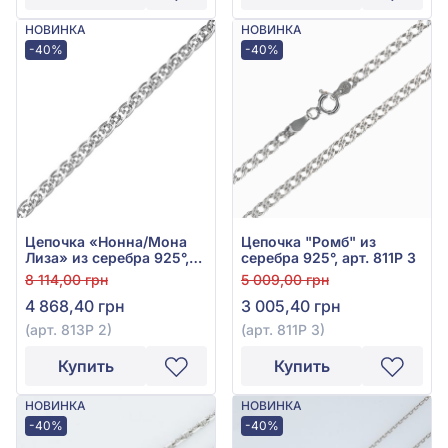
НОВИНКА
НОВИНКА
-40%
-40%
Цепочка «Нонна/Мона
Цепочка "Ромб" из
Лиза» из серебра 925°,
серебра 925°, арт. 811Р 3
арт. 813Р 2
8 114,00 грн
5 009,00 грн
4 868,40 грн
3 005,40 грн
(арт. 813Р 2)
(арт. 811Р 3)
Купить
Купить
НОВИНКА
НОВИНКА
-40%
-40%