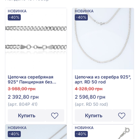
НОВИНКА
НОВИНКА
-40%
-40%
Цепочка серебряная
Цепочка из серебра 925°,
925° Панцирная без
арт. RD 50 rod
вставки, арт. 804Р 41
3 988,00 грн
4 328,00 грн
2 392,80 грн
2 596,80 грн
(арт. 804Р 41)
(арт. RD 50 rod)
Купить
Купить
НОВИНКА
НОВИНКА
-40%
-40%