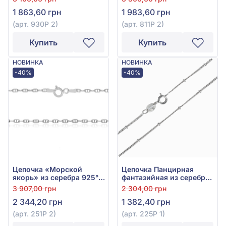
1 863,60 грн
1 983,60 грн
(арт. 930Р 2)
(арт. 811Р 2)
Купить
Купить
НОВИНКА
НОВИНКА
-40%
-40%
Цепочка «Морской
Цепочка Панцирная
якорь» из серебра 925°,
фантазийная из серебра
арт. 251Р 2
925°, арт. 225Р 1
3 907,00 грн
2 304,00 грн
2 344,20 грн
1 382,40 грн
(арт. 251Р 2)
(арт. 225Р 1)