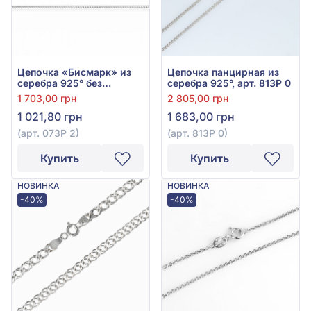
Цепочка «Бисмарк» из
Цепочка панцирная из
серебра 925° без
серебра 925°, арт. 813Р 0
вставки, арт. 073Р 2
1 703,00 грн
2 805,00 грн
1 021,80 грн
1 683,00 грн
(арт. 073Р 2)
(арт. 813Р 0)
Купить
Купить
НОВИНКА
НОВИНКА
-40%
-40%