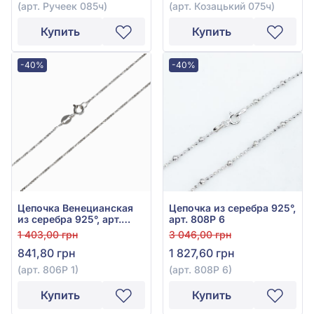
(арт. Ручеек 085ч)
(арт. Козацький 075ч)
Купить
Купить
-40%
-40%
Цепочка Венецианская
Цепочка из серебра 925°,
из серебра 925°, арт.
арт. 808Р 6
806Р 1
1 403,00 грн
3 046,00 грн
841,80 грн
1 827,60 грн
(арт. 806Р 1)
(арт. 808Р 6)
Купить
Купить