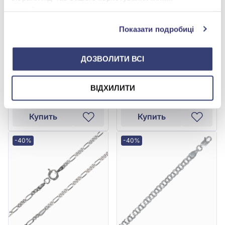
службами.
Показати подробиці
Цепочка из серебра 925°,
Цепочка из серебра 925°,
ДОЗВОЛИТИ ВСІ
арт. 811Р 7
арт. 802Р 4
15 928,00 грн
9 116,00 грн
9 556,80 грн
5 469,60 грн
ВІДХИЛИТИ
(арт. 811Р 7)
(арт. 802Р 4)
Купить
Купить
-40%
-40%