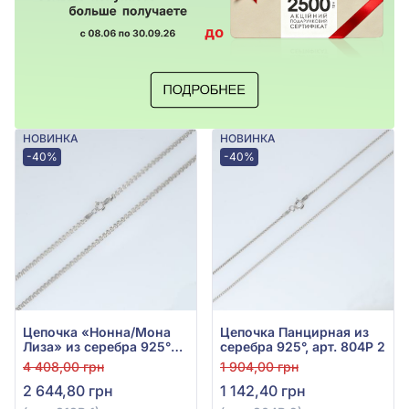
НОВИНКА
НОВИНКА
-40%
-40%
Цепочка «Нонна/Мона
Цепочка Панцирная из
Лиза» из серебра 925°
серебра 925°, арт. 804Р 2
без вставки, арт. 813Р 1
4 408,00 грн
1 904,00 грн
2 644,80 грн
1 142,40 грн