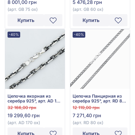
8 001,00 грн
5 476,28 грн
(арт. GB 75 ox)
(арт. GB 60 ox)
Купить
Купить
-40%
-40%
Цепочка якорная из
Цепочка Панцирная из
серебра 925°, арт. AD 170
серебра 925°, арт. RD 80
ox
ox
32 166,00 грн
12 119,00 грн
19 299,60 грн
7 271,40 грн
(арт. AD 170 ox)
(арт. RD 80 ox)
Купить
Купить