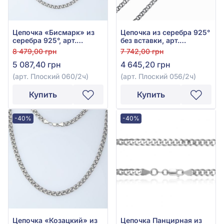
Цепочка «Бисмарк» из
Цепочка из серебра 925°
серебра 925°, арт.
без вставки, арт.
Плоский 060/2ч
Плоский 056/2ч
8 479,00 грн
7 742,00 грн
5 087,40 грн
4 645,20 грн
(арт. Плоский 060/2ч)
(арт. Плоский 056/2ч)
Купить
Купить
-40%
-40%
Цепочка «Козацкий» из
Цепочка Панцирная из