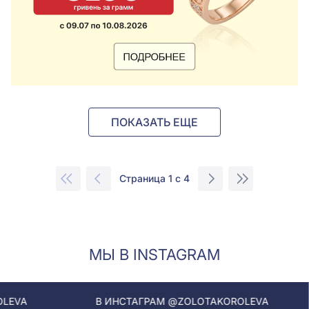
ПОКАЗАТЬ ЕЩЕ
Страница 1 с 4
МЫ В INSTAGRAM
В ИНСТАГРАМ @ZOLOTAKOROLEVA
В ИНС