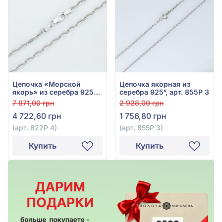
Цепочка «Морской
Цепочка якорная из
якорь» из серебра 925°
серебра 925°, арт. 855Р 3
без вставки, арт. 822Р 4
7 871,00 грн
2 928,00 грн
4 722,60 грн
1 756,80 грн
(арт. 822Р 4)
(арт. 855Р 3)
Купить
Купить