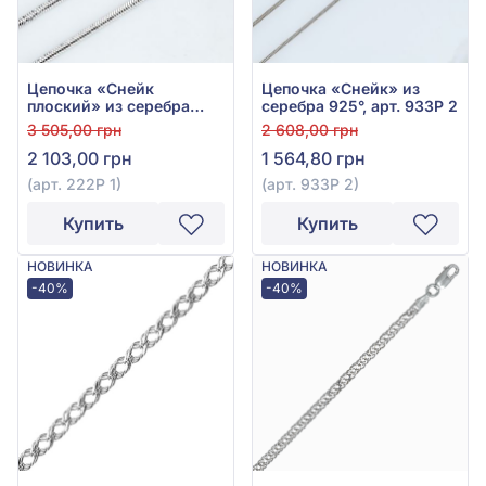
Цепочка «Снейк
Цепочка «Снейк» из
плоский» из серебра
серебра 925°, арт. 933Р 2
925°, арт. 222Р 1
3 505,00 грн
2 608,00 грн
2 103,00 грн
1 564,80 грн
(арт. 222Р 1)
(арт. 933Р 2)
Купить
Купить
НОВИНКА
НОВИНКА
-40%
-40%