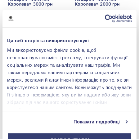
Королева» 3000 грн
Королева» 2000 грн
3 000,00 грн
2 000,00 грн
(арт. Подарок 3000грн.
(арт. Подарок 2000грн.
Золотая Королева)
Золотая Королева)
Купить
Купить
Ця веб-сторінка використовує кукі
Ми використовуємо файли cookie, щоб
персоналізувати вміст і рекламу, інтегрувати функції
соціальних мереж та аналізувати наш трафік. Ми
також передаємо нашим партнерам із соціальних
мереж, реклами й аналітики інформацію про те, як ви
користуєтеся нашим сайтом. Вони можуть поєднувати
її з іншою інформацією, яку ви їм надали або яку вони
зібрали під час вашого користування їхніми
службами.
Подарок «Золотая
Королева» на 1000 грн
Показати подробиці
1 000,00 грн
(арт. Подарок 1000грн