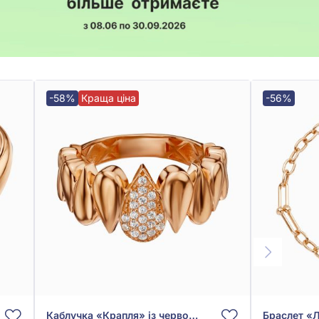
-58%
Краща ціна
-56%
Каблучка «Крапля» із червоного золота 585°, арт. 3010046