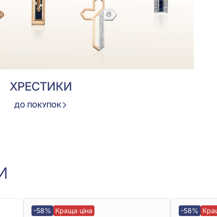
ХРЕСТИКИ
ДО ПОКУПОК
И
-58%
Краща ціна
-58%
Кра