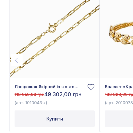
Ланцюжок Якірний із жовтого золота 585°, арт. 1010043ж
49 302,00 грн
112 050,00 грн
192 228,00 г
(арт. 1010043ж)
(арт. 201007
Купити