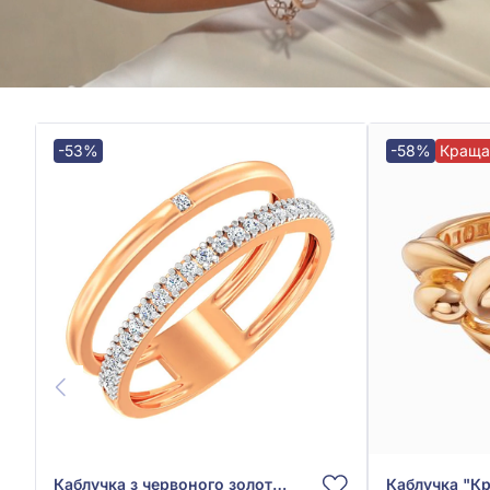
-53%
-58%
Краща
Каблучка з червоного золота 585° з фіанітом/куб.цирконієм, арт. 140768