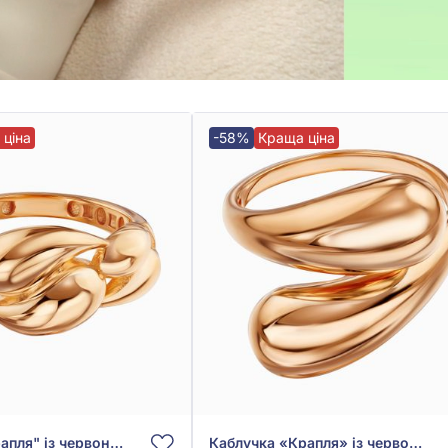
 ціна
-58%
Краща ціна
Каблучка "Крапля" із червоного золота 585°, арт. 3010062
Каблучка «Крапля» із червоного золота 585°, арт. 3010063