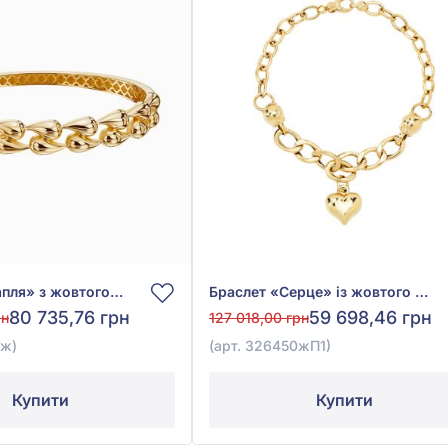
Браслет «Крапля» з жовтого золота 585°, арт. 2010078ж
Браслет «Серце» із жовтого золота 585°, арт. 326450жП1
80 735,76 грн
59 698,46 грн
рн
127 018,00 грн
8ж)
(арт. 326450жП1)
Купити
Купити