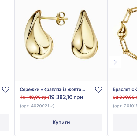
Сережки «Крапля» із жовтого золота 585°, без вставки, арт. 4020021ж
19 382,16 грн
46 148,00 грн
92 960,00 
(арт. 4020021ж)
(арт. 2010
Купити