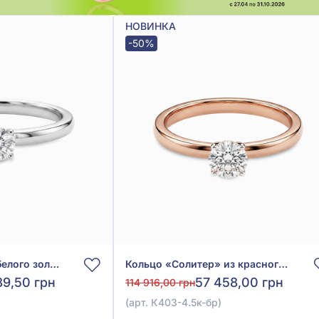
НОВИНКА
-50%
Кольцо-солитер из белого золота 585° с бриллиантом 0,4ct, арт. К403-4.5б-бр
Кольцо «Солитер» из красного золота 585° с бриллиантом 0,31ct, арт. К403-4.5к-бр
89,50 грн
57 458,00 грн
114 916,00 грн
(арт. К403-4.5к-бр)