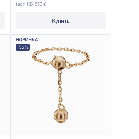
(арт. КБ1553и)
Купить
НОВИНКА
-56%