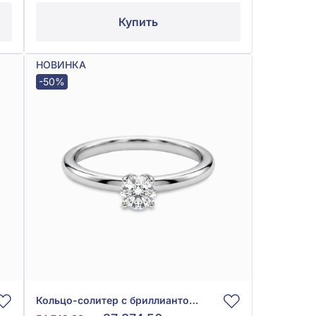
Купить
НОВИНКА
-50%
Кольцо-солитер с бриллиантом 0,13ct из белого золота 585°, арт. К406-3.50б-бр