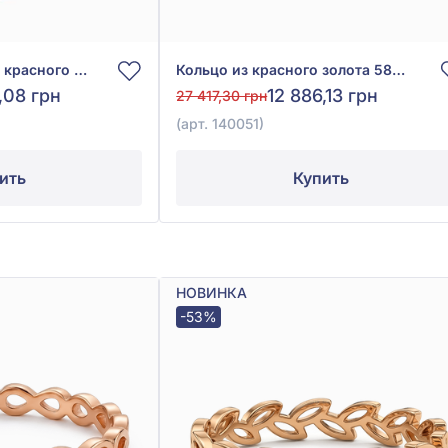
Кольцо «Сердце» из красного золота 585° без вставки, арт. 390223
Кольцо из красного золота 585° без вставки, арт. 140051
,08 грн
12 886,13 грн
27 417,30 грн
(арт. 140051)
ить
Купить
НОВИНКА
-53%