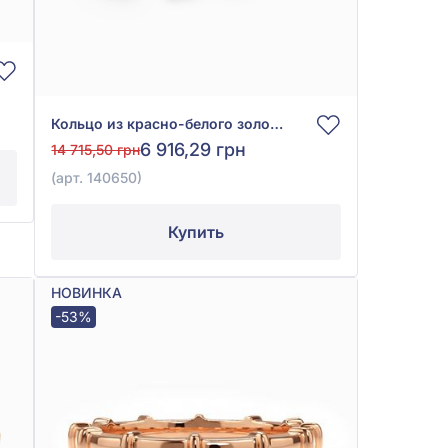
Кольцо из красно-белого золота 585° без вставки, арт. 140650
6 916,29 грн
14 715,50 грн
(арт. 140650)
Купить
НОВИНКА
-53%