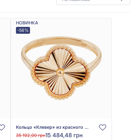
НОВИНКА
-56%
Кольцо «Клевер» из красного золота 585° без вставки, арт. КБ1553и
15 484,48 грн
35 192,00 грн