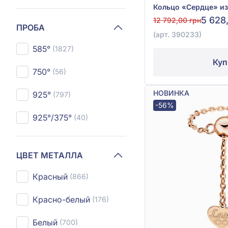
5 628
12 792,00 грн
ПРОБА
(арт. 390233)
585°
(1827)
Куп
750°
(56)
НОВИНКА
925°
(797)
-56%
925°/375°
(40)
ЦВЕТ МЕТАЛЛА
Красный
(866)
Красно-белый
(176)
Белый
(700)