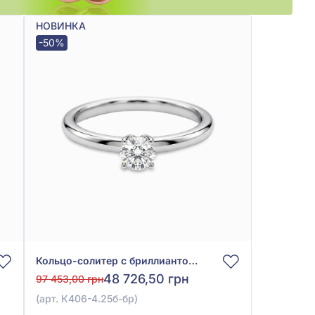
НОВИНКА
-50%
Кольцо-солитер с бриллиантом 0,28ct из белого золота 585°, арт. К406-4.25б-бр
48 726,50 грн
97 453,00 грн
(арт. К406-4.25б-бр)