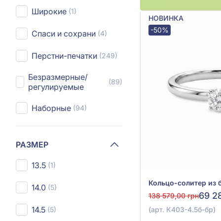
Широкие
(1)
НОВИНКА
-50%
Спаси и сохрани
(4)
Перстни-печатки
(249)
Безразмерные/
(89)
регулируемые
Наборные
(94)
РАЗМЕР
13.5
(1)
14.0
(5)
69 2
138 579,00 грн
14.5
(5)
(арт. К403-4.5б-бр)