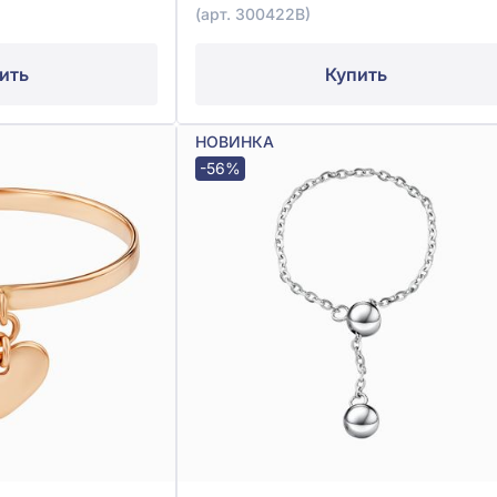
(арт. 300422В)
ить
Купить
НОВИНКА
-56%