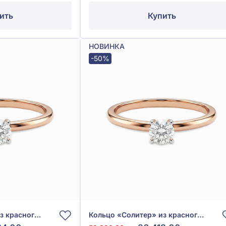
ить
Купить
НОВИНКА
-50%
Кольцо «Солитер» из красного золота 585° с бриллиантом 0,3ct, арт. К406-4.25-бр
Кольцо «Солитер» из красного золота 585° с бриллиантом 0,14ct, арт. К406-3.50-бр