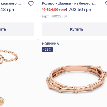
Кольцо «Сердце» из красного золота 585° без вставки, арт. 390233
Кольцо «Шарики» из белого золота 585° без вставки, арт. 390220В
,48 грн
4 762,56 грн
10 824,00 грн
(арт. 390220В)
ить
Купить
НОВИНКА
-53%