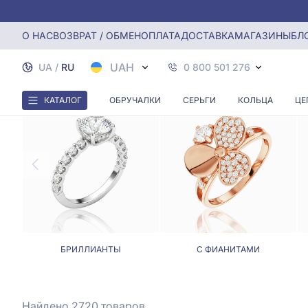
Главная
Кольца
Кольца, Каратность от 0,31 до 0,40
О НАС
ВОЗВРАТ / ОБМЕН
ОПЛАТА
ДОСТАВКА
МАГАЗИНЫ
БЛ
КОЛЬ
UAH
UA
/
RU
0 800 501 276
КАТАЛОГ
ОБРУЧАЛКИ
СЕРЬГИ
КОЛЬЦА
ЦЕ
БРИЛЛИАНТЫ
С ФИАНИТАМИ
Найдено 2720
товаров