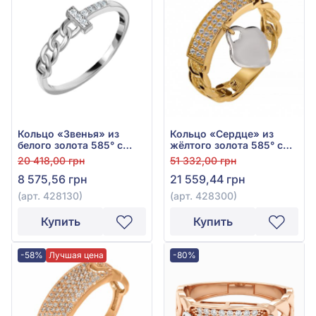
Кольцо «Звенья» из
Кольцо «Сердце» из
белого золота 585° с
жёлтого золота 585° с
фианитом, арт. 428130
фианитом, арт. 428300
20 418,00 грн
51 332,00 грн
8 575,56 грн
21 559,44 грн
(арт. 428130)
(арт. 428300)
Купить
Купить
-58%
Лучшая цена
-80%