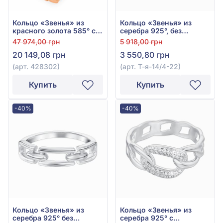
Кольцо «Звенья» из
Кольцо «Звенья» из
красного золота 585° с
серебра 925°, без
фианитом, арт. 428302
вставки, арт. Т-я-14/4-22
47 974,00 грн
5 918,00 грн
20 149,08 грн
3 550,80 грн
(арт. 428302)
(арт. Т-я-14/4-22)
Купить
Купить
-40%
-40%
Кольцо «Звенья» из
Кольцо «Звенья» из
серебра 925° без
серебра 925° с