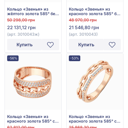
Кольцо «Звенья» из
Кольцо «Звенья» из
жёлтого золота 585° без
красного золота 585° без
вставки, арт. 3010043ж
вставки, арт. 3010043
50 298,00 грн
48 970,00 грн
22 131,12 грн
21 546,80 грн
(арт. 3010043ж)
(арт. 3010043)
Купить
Купить
-56%
-53%
Кольцо «Звенья» из
Кольцо «Звенья» из
красного золота 585° с
красного золота 585° с
фианитом, арт. 380223
фианитом, арт. 140793
62 812,00 грн
25 868,30 грн