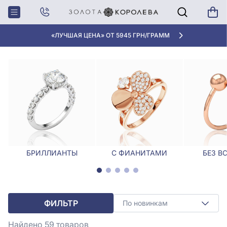
Главная
Кольца
Кольца цепи
КОЛЬЦА ЦЕПИ
«ЛУЧШАЯ ЦЕНА» ОТ 5945 ГРН/ГРАММ
БРИЛЛИАНТЫ
С ФИАНИТАМИ
БЕЗ В
ФИЛЬТР
По новинкам
Найдено 59
товаров