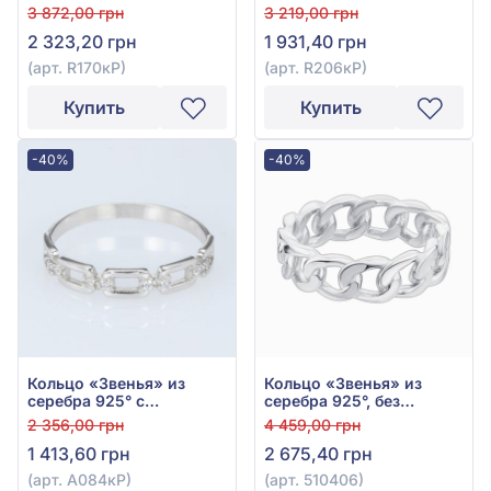
вставки, арт. R170кР
фианитом, арт. R206кР
3 872,00 грн
3 219,00 грн
2 323,20 грн
1 931,40 грн
(арт. R170кР)
(арт. R206кР)
Купить
Купить
-40%
-40%
Кольцо «Звенья» из
Кольцо «Звенья» из
серебра 925° с
серебра 925°, без
фианитом/куб.
вставки, арт. 510406
2 356,00 грн
4 459,00 грн
цирконием, арт. А084кР
1 413,60 грн
2 675,40 грн
(арт. А084кР)
(арт. 510406)