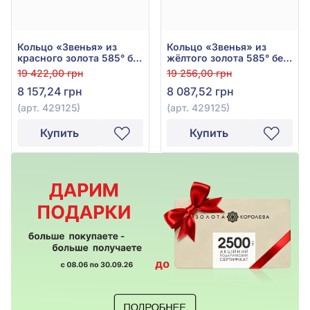
Кольцо «Звенья» из
Кольцо «Звенья» из
красного золота 585° без
жёлтого золота 585° без
вставки, арт. 429125
вставки, арт. 429125
19 422,00 грн
19 256,00 грн
8 157,24 грн
8 087,52 грн
(арт. 429125)
(арт. 429125)
Купить
Купить