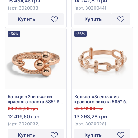
15 484,48 грн
14 242,80 грн
(арт. 3020033)
(арт. 3020044)
Купить
Купить
-56%
-56%
Кольцо «Звенья» из
Кольцо «Звенья» из
красного золота 585° без
красного золота 585° без
вставки, арт. 3020032
вставки, арт. 3020028
28 220,00 грн
30 212,00 грн
12 416,80 грн
13 293,28 грн
(арт. 3020032)
(арт. 3020028)
Купить
Купить