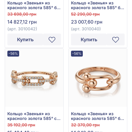
Кольцо «Звенья» из
Кольцо «Звенья» из
красного золота 585° без
красного золота 585° без
вставки, арт. 3010042
вставки, арт. 3010040
33 698,00 грн
52 290,00 грн
14 827,12 грн
23 007,60 грн
(арт. 3010042)
(арт. 3010040)
Купить
Купить
-56%
-56%
Кольцо «Звенья» из
Кольцо «Звенья» из
красного золота 585° с
красного золота 585° без
фианитом, арт. 3020033
вставки, арт. 3020044
35 192,00 грн
32 370,00 грн