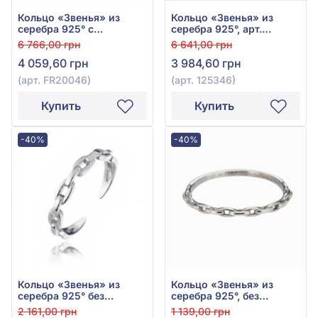
Кольцо «Звенья» из
Кольцо «Звенья» из
серебра 925° с
серебра 925°, арт.
фианитом/куб.
125346
6 766,00 грн
6 641,00 грн
цирконием, арт. FR20046
4 059,60 грн
3 984,60 грн
(арт. FR20046)
(арт. 125346)
Купить
Купить
-40%
-40%
Кольцо «Звенья» из
Кольцо «Звенья» из
серебра 925° без
серебра 925°, без
вставки, арт. 10323
вставки, арт. 2855
2 161,00 грн
1 139,00 грн