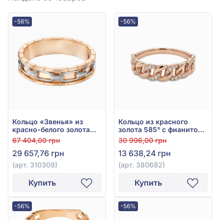
-56%
-56%
Кольцо «Звенья» из
Кольцо из красного
красно-белого золота
золота 585° с фианитом,
585°, без вставки, арт.
арт. 380682
67 404,00 грн
30 996,00 грн
310309
29 657,76 грн
13 638,24 грн
(арт. 310309)
(арт. 380682)
Купить
Купить
-56%
-56%