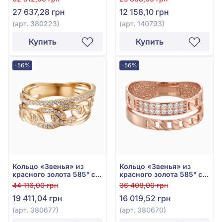
27 637,28 грн
12 158,10 грн
(арт. 380223)
(арт. 140793)
Купить
Купить
-56%
-56%
Кольцо «Звенья» из
Кольцо «Звенья» из
красного золота 585° с
красного золота 585° с
фианитом, арт. 380677
фианитом, арт. 380670
44 116,00 грн
36 408,00 грн
19 411,04 грн
16 019,52 грн
(арт. 380677)
(арт. 380670)