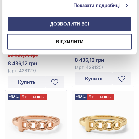
Показати подробиці
ДОЗВОЛИТИ ВСІ
Кольцо «Звенья» из
ВІДХИЛИТИ
Кольцо «Звенья» из
белого золота 585° без
красного золота 585° с
вставки, арт. 429125
20 086,00 грн
фианитом, арт. 428127
20 086,00 грн
8 436,12 грн
8 436,12 грн
(арт. 429125)
(арт. 428127)
Купить
Купить
-58%
Лучшая цена
-58%
Лучшая цена