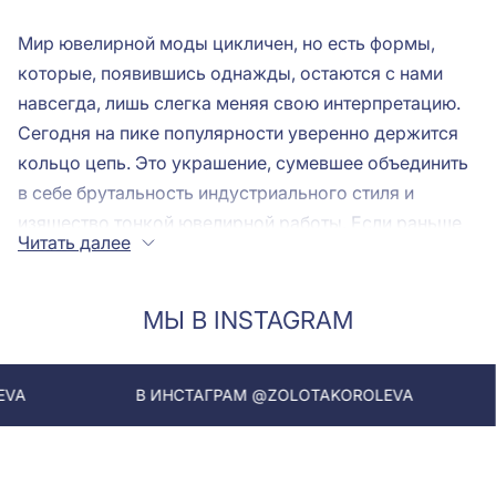
Мир ювелирной моды цикличен, но есть формы,
которые, появившись однажды, остаются с нами
навсегда, лишь слегка меняя свою интерпретацию.
Сегодня на пике популярности уверенно держится
кольцо цепь. Это украшение, сумевшее объединить
в себе брутальность индустриального стиля и
изящество тонкой ювелирной работы. Если раньше
Читать далее
цепи ассоциировались исключительно с шейными
украшениями или браслетами, то современная мода
диктует новые правила: теперь кольца цепи –
МЫ В INSTAGRAM
настоящий must-have в шкатулке каждой девушки,
следящей за трендами.
В ИНСТАГРАМ @ZOLOTAKOROLEVA
В ИНСТА
Что делает кольца с цепями такими
притягательными? Прежде всего – их динамика. В
отличие от статичных классических ободков, такие
модели, особенно с подвижными элементами,