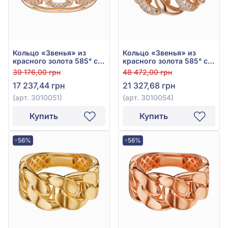
Кольцо «Звенья» из
Кольцо «Звенья» из
красного золота 585° с
красного золота 585° с
фианитом, арт. 3010051
фианитом, арт. 3010054
39 176,00 грн
48 472,00 грн
17 237,44 грн
21 327,68 грн
(арт. 3010051)
(арт. 3010054)
Купить
Купить
-56%
-56%