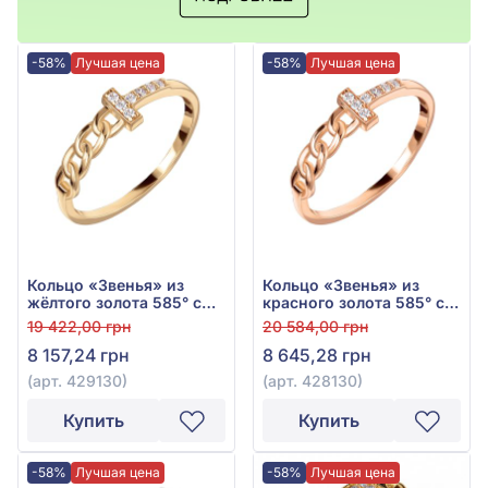
-58%
Лучшая цена
-58%
Лучшая цена
Кольцо «Звенья» из
Кольцо «Звенья» из
жёлтого золота 585° с
красного золота 585° с
фианитом, арт. 429130
фианитом, арт. 428130
19 422,00 грн
20 584,00 грн
8 157,24 грн
8 645,28 грн
(арт. 429130)
(арт. 428130)
Купить
Купить
-58%
Лучшая цена
-58%
Лучшая цена