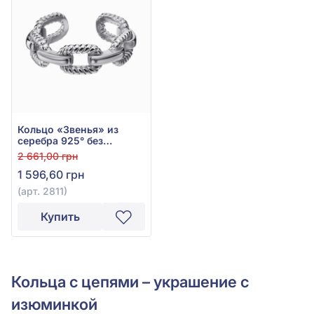
Кольцо «Звенья» из
серебра 925° без
вставки, арт. 2811
2 661,00 грн
1 596,60 грн
(арт. 2811)
Купить
Кольца с цепями – украшение с
изюминкой