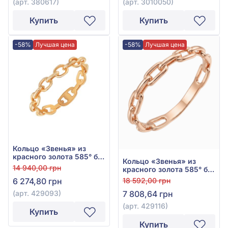
(арт. 380617)
(арт. 3010050)
Купить
Купить
-58%
Лучшая цена
-58%
Лучшая цена
Кольцо «Звенья» из
красного золота 585° без
Кольцо «Звенья» из
вставки, арт. 429093
14 940,00 грн
красного золота 585° без
вставки, арт. 429116
18 592,00 грн
6 274,80 грн
7 808,64 грн
(арт. 429093)
(арт. 429116)
Купить
Купить