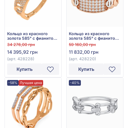
Кольцо из красного
Кольцо из красного
золота 585° с фианитом,
золота 585° с фианитом,
арт. 428228
арт. 428220
34 276,00 грн
59 160,00 грн
14 395,92 грн
11 832,00 грн
(арт. 428228)
(арт. 428220)
Купить
Купить
-58%
Лучшая цена
-40%