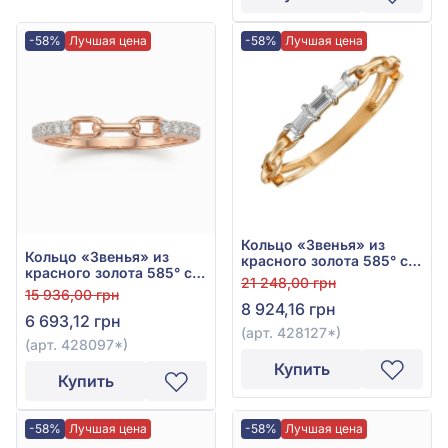
-58%
Лучшая цена
-58%
Лучшая цена
Кольцо «Звенья» из
Кольцо «Звенья» из
красного золота 585° с
красного золота 585° с
фианитом, арт. 428127*
21 248,00 грн
фианитом, арт. 428097*
15 936,00 грн
8 924,16 грн
6 693,12 грн
(арт. 428127*)
(арт. 428097*)
Купить
Купить
-58%
Лучшая цена
-58%
Лучшая цена