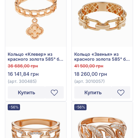
Кольцо «Клевер» из
Кольцо «Звенья» из
красного золота 585° без
красного золота 585° без
вставки, арт. 300485
вставки, арт. 3010057
36 686,00 грн
41 500,00 грн
16 141,84 грн
18 260,00 грн
(арт. 300485)
(арт. 3010057)
Купить
Купить
-56%
-56%