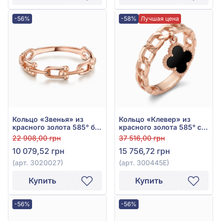
-56%
-58%
Лучшая цена
Кольцо «Звенья» из
Кольцо «Клевер» из
красного золота 585° без
красного золота 585° с
вставки, арт. 3020027
чёрной эмалью, арт.
22 908,00 грн
37 516,00 грн
300445Е
10 079,52 грн
15 756,72 грн
(арт. 3020027)
(арт. 300445Е)
Купить
Купить
-56%
-56%