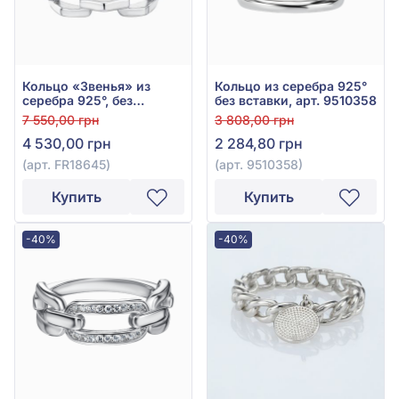
Кольцо «Звенья» из
Кольцо из серебра 925°
серебра 925°, без
без вставки, арт. 9510358
вставки, арт. FR18645
7 550,00 грн
3 808,00 грн
4 530,00 грн
2 284,80 грн
(арт. FR18645)
(арт. 9510358)
Купить
Купить
-40%
-40%