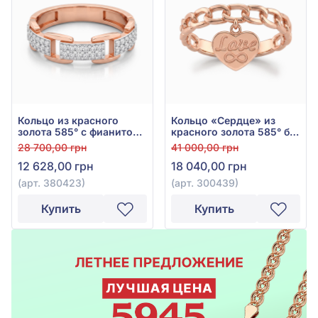
Кольцо из красного
Кольцо «Сердце» из
золота 585° с фианитом,
красного золота 585° без
арт. 380423
вставки, арт. 300439
28 700,00 грн
41 000,00 грн
12 628,00 грн
18 040,00 грн
(арт. 380423)
(арт. 300439)
Купить
Купить