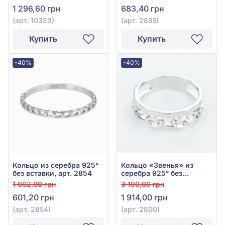
1 296,60 грн
683,40 грн
(арт. 10323)
(арт. 2855)
Купить
Купить
-40%
-40%
Кольцо из серебра 925°
Кольцо «Звенья» из
без вставки, арт. 2854
серебра 925° без
вставки, арт. 2800
1 002,00 грн
3 190,00 грн
601,20 грн
1 914,00 грн
(арт. 2854)
(арт. 2800)