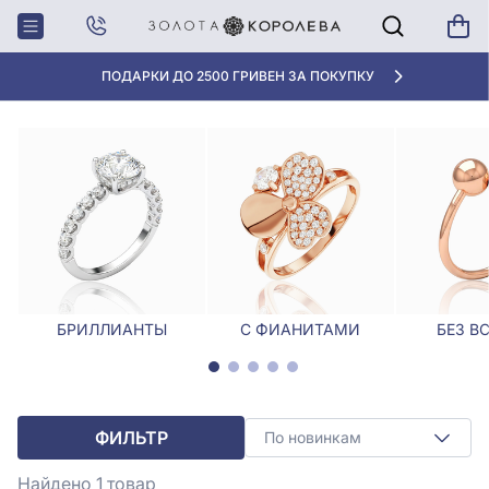
Главная
Кольца
Кольцо с опалом
КОЛЬЦО С ОПАЛОМ
ПОДАРКИ ДО 2500 ГРИВЕН ЗА ПОКУПКУ
БРИЛЛИАНТЫ
С ФИАНИТАМИ
БЕЗ В
ФИЛЬТР
По новинкам
Найдено 1
товар