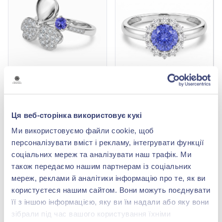
Кольцо с бриллиантом
0,38ct и сиреневым
Кольцо с бриллиантом
танзанитом 0,16ct из
0,18ct и фиолетовым
164 564,00 грн
белого золота 585°, арт.
танзанитом 0,49ct из
109 600,00 грн
Ця веб-сторінка використовує кукі
82 282,00 грн
701-384т
белого золота 585°, арт.
54 800,00 грн
701-085т
Ми використовуємо файли cookie, щоб
(арт. 701-384т^)
(арт. 701-085т^)
персоналізувати вміст і рекламу, інтегрувати функції
Купить
соціальних мереж та аналізувати наш трафік. Ми
Купить
також передаємо нашим партнерам із соціальних
мереж, реклами й аналітики інформацію про те, як ви
-70%
користуєтеся нашим сайтом. Вони можуть поєднувати
її з іншою інформацією, яку ви їм надали або яку вони
зібрали під час вашого користування їхніми