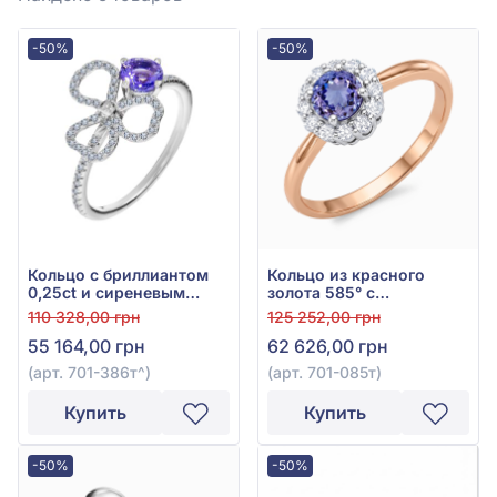
-50%
-50%
Кольцо с бриллиантом
Кольцо из красного
0,25ct и сиреневым
золота 585° с
танзанитом 0,54ct из
бриллиантом 0,15ct и
110 328,00 грн
125 252,00 грн
белого золота 585°, арт.
фиолетовым танзанитом
55 164,00 грн
62 626,00 грн
701-386т
0,49ct, арт. 701-085т
(арт. 701-386т^)
(арт. 701-085т)
Купить
Купить
-50%
-50%