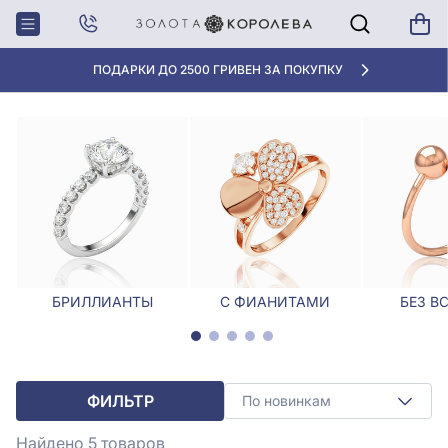
Главная
Кольца
Кольцо с танзанитом
КОЛЬЦО С ТАНЗАНИТОМ
ПОДАРКИ ДО 2500 ГРИВЕН ЗА ПОКУПКУ
БРИЛЛИАНТЫ
С ФИАНИТАМИ
БЕЗ В
ФИЛЬТР
По новинкам
Найдено 5
товаров