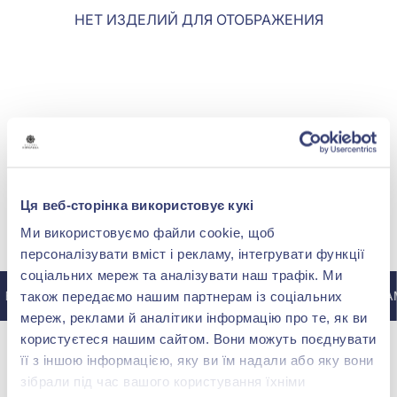
НЕТ ИЗДЕЛИЙ ДЛЯ ОТОБРАЖЕНИЯ
Ця веб-сторінка використовує кукі
МЫ В INSTAGRAM
Ми використовуємо файли cookie, щоб
персоналізувати вміст і рекламу, інтегрувати функції
соціальних мереж та аналізувати наш трафік. Ми
В ИНСТАГРАМ @ZOLOTAKOROLEVA
В ИНСТАГРАМ
також передаємо нашим партнерам із соціальних
мереж, реклами й аналітики інформацію про те, як ви
користуєтеся нашим сайтом. Вони можуть поєднувати
її з іншою інформацією, яку ви їм надали або яку вони
зібрали під час вашого користування їхніми