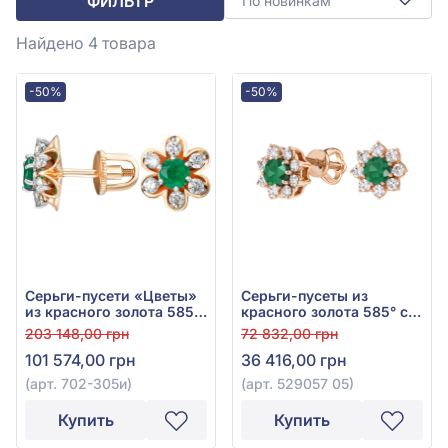
ФИЛЬТР
По новинкам
Найдено 4
товара
-50%
-50%
Серьги-пусети «Цветы»
Серьги-пусеты из
из красного золота 585°
красного золота 585° с
с изумрудом 0,48ct и
зелёным изумрудом
203 148,00 грн
72 832,00 грн
бриллиантом 0,41ct, арт.
0,52ct и фианитом, арт.
101 574,00 грн
36 416,00 грн
702-305и
529057 05
(арт. 702-305и)
(арт. 529057 05)
Купить
Купить