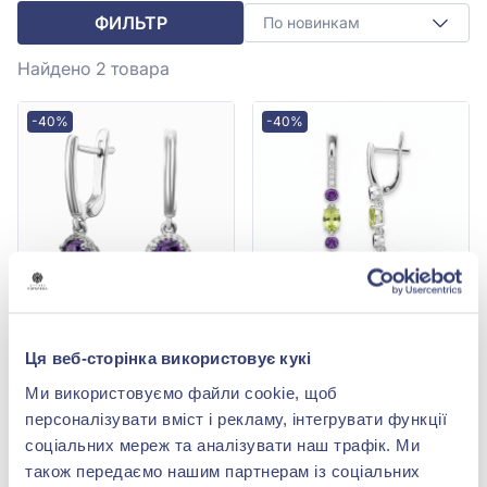
ФИЛЬТР
По новинкам
Найдено 2
товара
-40%
-40%
Серьги-подвески из
Серьги-подвески из
Ця веб-сторінка використовує кукі
серебра 925° с
серебра 925° с зелёным
фианитом, кубическим
перидотом, фианитом и
9 637,00 грн
12 111,00 грн
Ми використовуємо файли cookie, щоб
цирконием и
фиолетовым аметистом,
5 782,20 грн
7 266,60 грн
фиолетовым аметистом,
арт. 2283/1p-AMEPR
персоналізувати вміст і рекламу, інтегрувати функції
арт. 2530/1р-АМЕТ
(арт. 2530/1р-АМЕТ)
(арт. 2283/1p-AMEPR)
соціальних мереж та аналізувати наш трафік. Ми
також передаємо нашим партнерам із соціальних
Купить
Купить