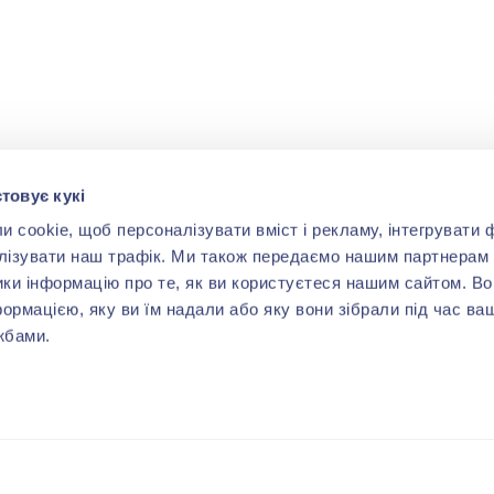
товує кукі
cookie, щоб персоналізувати вміст і рекламу, інтегрувати ф
лізувати наш трафік. Ми також передаємо нашим партнерам 
ики інформацію про те, як ви користуєтеся нашим сайтом. В
формацією, яку ви їм надали або яку вони зібрали під час ва
жбами.