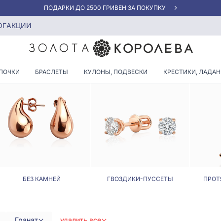
«ЛУЧШАЯ ЦЕНА» ОТ 5945 ГРН/ГРАММ
ой застежкой
ОГ
АКЦИИ
ЕРЬГИ ГРАНАТ С АНГЛИЙС
ПОЧКИ
БРАСЛЕТЫ
КУЛОНЫ, ПОДВЕСКИ
КРЕСТИКИ, ЛАДА
БЕЗ КАМНЕЙ
ГВОЗДИКИ-ПУССЕТЫ
ПРОТ
Гранат
удалить все