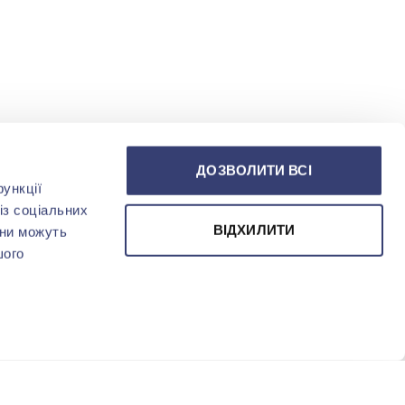
ДОЗВОЛИТИ ВСІ
ункції
із соціальних
ВІДХИЛИТИ
они можуть
шого