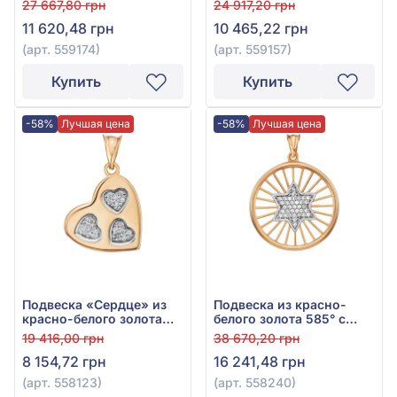
27 667,80 грн
24 917,20 грн
11 620,48 грн
10 465,22 грн
(арт. 559174)
(арт. 559157)
Купить
Купить
-58%
Лучшая цена
-58%
Лучшая цена
Подвеска «Сердце» из
Подвеска из красно-
красно-белого золота
белого золота 585° с
585° с фианитом, арт.
фианитом, арт. 558240
19 416,00 грн
38 670,20 грн
558123
8 154,72 грн
16 241,48 грн
(арт. 558123)
(арт. 558240)