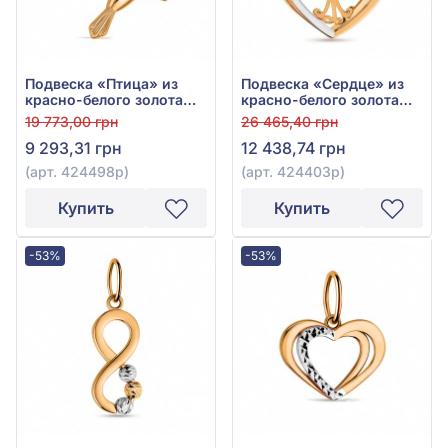
Подвеска «Птица» из
Подвеска «Сердце» из
красно-белого золота
красно-белого золота
585°, без вставки, арт.
585° без вставки, арт.
19 773,00 грн
26 465,40 грн
424498р
424403р
9 293,31 грн
12 438,74 грн
(арт. 424498р)
(арт. 424403р)
Купить
Купить
-53%
-53%