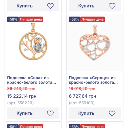
Купить
Купить
-58%
Лучшая цена
-58%
Лучшая цена
Подвеска «Сова» из
Подвеска «Сердце» из
красно-белого золота
красно-белого золота
585° с фианитом, арт.
585°, арт. 559100
36 243,20 грн
16 018,20 грн
558229
15 222,14 грн
6 727,64 грн
(арт. 558229)
(арт. 559100)
Купить
Купить
-58%
Лучшая цена
-58%
Лучшая цена