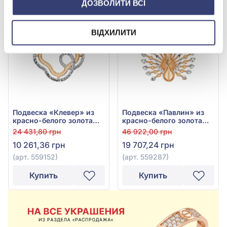
ДОЗВОЛИТИ ВСІ
-58%
Лучшая цена
-58%
Лучшая цена
ВІДХИЛИТИ
Подвеска «Клевер» из
Подвеска «Павлин» из
красно-белого золота
красно-белого золота
585° с фианитом, арт.
585° без вставки, арт.
24 431,80 грн
46 922,00 грн
559152
559287
10 261,36 грн
19 707,24 грн
(арт. 559152)
(арт. 559287)
Купить
Купить