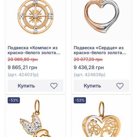
Подвеска «Компас» из
Подвеска «Сердце» из
красно-белого золота
красно-белого золота
585°, без вставки, арт.
585° без вставки, арт.
20 989,80 грн
20 077,20 грн
424031р
424839р
9 865,21 грн
9 436,28 грн
(арт. 424031р)
(арт. 424839р)
Купить
Купить
-53%
-53%