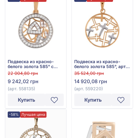
Подвеска из красно-
Подвеска из красно-
белого золота 585° с
белого золота 585°, арт.
фианитом, арт. 558135
559220
22 004,80 грн
35 524,00 грн
9 242,02 грн
14 920,08 грн
(арт. 558135)
(арт. 559220)
Купить
Купить
-58%
Лучшая цена