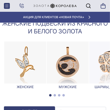
Кулоны,
Женские подвески из красного и
Главная
Подвески
белого золота
АКЦИЯ ДЛЯ КЛИЕНТОВ «НОВАЯ ПОЧТА»
ЖЕНСКИЕ ПОДВЕСКИ ИЗ КРАСНОГО
И БЕЛОГО ЗОЛОТА
ЖЕНСКИЕ
МУЖСКИЕ
ШАРМЫ,