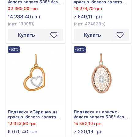
белого золота 585° без
красно-белого золота
вставки, арт. 130951
585° без вставки, арт.
32 360,00 грн
16 274,70 грн
424838р
14 238,40 грн
7 649,11 грн
(арт. 130951)
(арт. 424838р)
Купить
Купить
-53%
-53%
Подвеска «Сердце» из
Подвеска из красно-
красно-белого золота
белого золота 585° без
585° без вставки, арт.
вставки, арт. 424837р
12 928,50 грн
15 362,10 грн
424241р
6 076,40 грн
7 220,19 грн