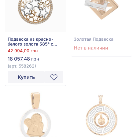
Подвеска из красно-
Золотая Подвеска
белого золота 585° с
Нет в наличии
фианитом, арт. 558262
42 994,00 грн
18 057,48 грн
(арт. 558262)
Купить