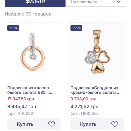
ФИЛЬТР
По новинкам
Найдено 39
товаров
-53%
-56%
Подвеска из красно-
Подвеска «Сердце» из
белого золота 585° с
красно-белого золота
фианитом/куб.
585° с фианитом, арт.
17 947,80 грн
9 708,00 грн
цирконием, арт. 440522
ПВ850и
8 435,47 грн
4 271,52 грн
(арт. 440522)
(арт. ПВ850и)
Купить
Купить