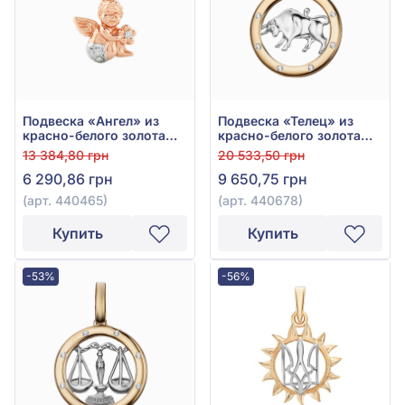
Подвеска «Ангел» из
Подвеска «Телец» из
красно-белого золота
красно-белого золота
585° с фианитом, арт.
585° с фианитом, арт.
13 384,80 грн
20 533,50 грн
440465
440678
6 290,86 грн
9 650,75 грн
(арт. 440465)
(арт. 440678)
Купить
Купить
-53%
-56%