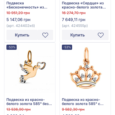
Подвеска
Подвеска «Сердце» из
«Бесконечность» из
красно-белого золота
красно-белого золота
585° без вставки, арт.
10 951,20 грн
16 274,70 грн
585° без вставки, арт.
424555р
5 147,06 грн
7 649,11 грн
424402кб
(арт. 424402кб)
(арт. 424555р)
Купить
Купить
-53%
-53%
Подвеска из красно-
Подвеска из красно-
белого золота 585° без
белого золота 585° с
вставки, арт. 424532р
фианитом/
13 536,90 грн
9 582,30 грн
куб.цирконием, арт.