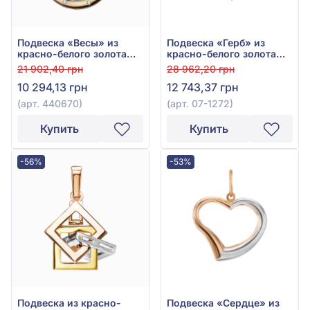
Подвеска «Весы» из
Подвеска «Герб» из
красно-белого золота
красно-белого золота
585° с фианитом, арт.
585°, без вставки, арт.
21 902,40 грн
28 962,20 грн
440670
07-1272
10 294,13 грн
12 743,37 грн
(арт. 440670)
(арт. 07-1272)
Купить
Купить
-56%
-53%
Подвеска из красно-
Подвеска «Сердце» из