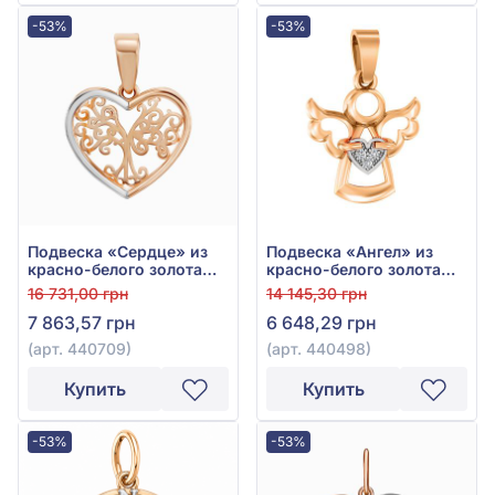
-53%
-53%
Подвеска «Сердце» из
Подвеска «Ангел» из
красно-белого золота
красно-белого золота
585° без вставки, арт.
585° с фианитом, арт.
16 731,00 грн
14 145,30 грн
440709
440498
7 863,57 грн
6 648,29 грн
(арт. 440709)
(арт. 440498)
Купить
Купить
-53%
-53%