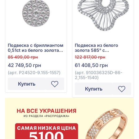
Подвеска с бриллиантом
Подвеска из белого
0,51ct из белого золота
золота 585° с
585°, арт. P24520-9.155-
бриллиантом 0,41ct, арт.
85 499,00 грн
122 817,00 грн
1557
910036325D-86-2,155-
42 749,50 грн
61 408,50 грн
1540
(арт. P24520-9.155-1557)
(арт. 910036325D-86-
2,155-1540)
Купить
Купить