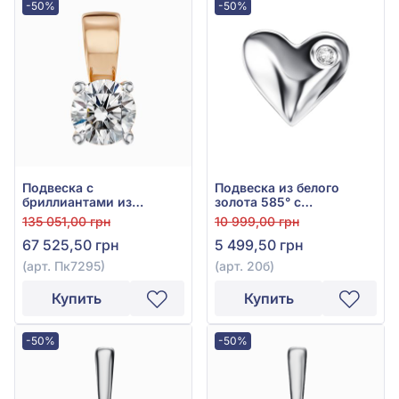
-50%
-50%
Подвеска с
Подвеска из белого
бриллиантами из
золота 585° с
красного золота 585° с
бриллиантом 0,007ct,
135 051,00 грн
10 999,00 грн
бриллиантом 0,52ct, арт.
арт. 20б
67 525,50 грн
5 499,50 грн
Пк7295
(арт. Пк7295)
(арт. 20б)
Купить
Купить
-50%
-50%