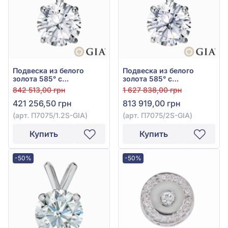
Подвеска из белого
Подвеска из белого
золота 585° с
золота 585° с
бриллиантом 1,2ct, арт.
бриллиантом 2ct, арт.
842 513,00 грн
1 627 838,00 грн
П7075/1.2S-GIA
П7075/2S-GIA
421 256,50 грн
813 919,00 грн
(арт. П7075/1.2S-GIA)
(арт. П7075/2S-GIA)
Купить
Купить
-50%
-50%