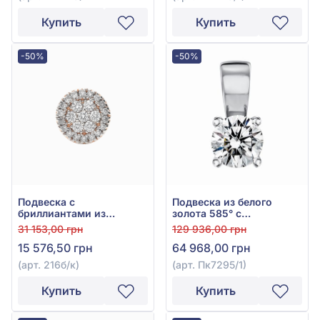
Купить
Купить
-50%
-50%
Подвеска с
Подвеска из белого
бриллиантами из
золота 585° с
красного золота 585°,
бриллиантом 0,52ct, арт.
31 153,00 грн
129 936,00 грн
Бриллиант 0,14ct, арт.
Пк7295/1
15 576,50 грн
64 968,00 грн
216б/к
(арт. 216б/к)
(арт. Пк7295/1)
Купить
Купить