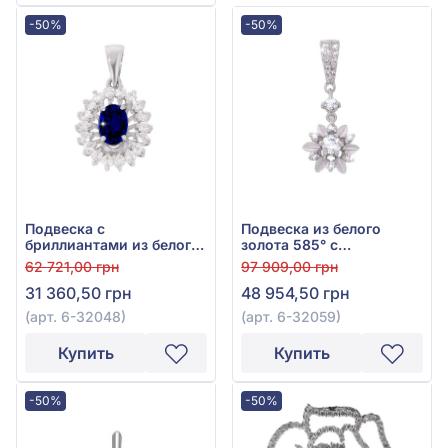
-50%
-50%
Подвеска с
Подвеска из белого
бриллиантами из белого
золота 585° с
золота 585° с синим
бриллиантом 0,4ct, арт.
62 721,00 грн
97 909,00 грн
сапфиром 0,42ct и
6-32059
31 360,50 грн
48 954,50 грн
бриллиантом 0,23ct, арт.
6-32048
(арт. 6-32048)
(арт. 6-32059)
Купить
Купить
-50%
-50%