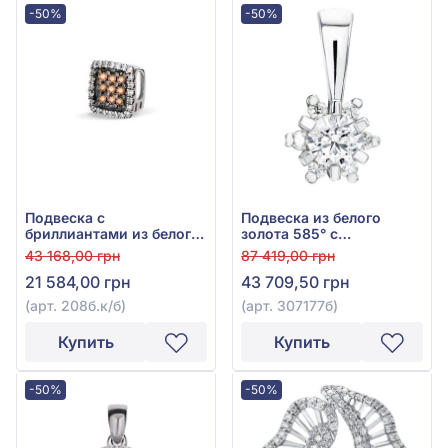
-50%
-50%
Подвеска с
Подвеска из белого
бриллиантами из белого
золота 585° с
золота 585°, прозрачный
бриллиантом 0,363ct,
43 168,00 грн
87 419,00 грн
бриллиант 0,072ct,
арт. 307177б
21 584,00 грн
43 709,50 грн
коричневый бриллиант
0,144ct, арт. 208б.к/б
(арт. 208б.к/б)
(арт. 307177б)
Купить
Купить
-50%
-50%