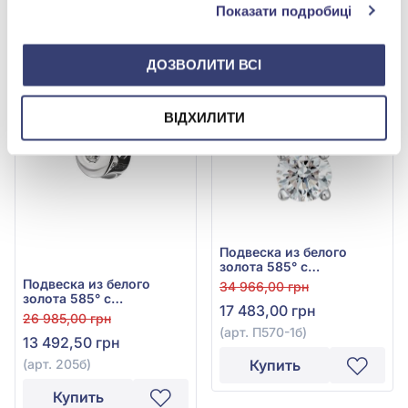
Показати подробиці
Купить
Купить
ДОЗВОЛИТИ ВСІ
-50%
-50%
ВІДХИЛИТИ
Подвеска из белого
золота 585° с
бриллиантом 0,16ct, арт.
Подвеска из белого
34 966,00 грн
П570-1б
золота 585° с
17 483,00 грн
бриллиантом 0,1ct, арт.
26 985,00 грн
205б
(арт. П570-1б)
13 492,50 грн
(арт. 205б)
Купить
Купить