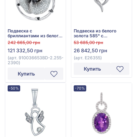
Подвеска с
Подвеска из белого
бриллиантами из белого
золота 585° с
золота 585°, прозрачный
бриллиантом 0,19ct, арт.
242 665,00 грн
53 685,00 грн
бриллиант 0,67ct,
E26355
121 332,50 грн
26 842,50 грн
чёрный бриллиант
0,23ct, арт.
(арт. 910036653BD-2.255-
(арт. E26355)
910036653BD-2.255-
2390)
2390
Купить
Купить
-50%
-70%