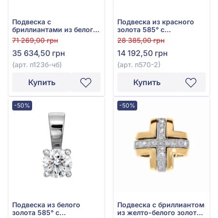
Подвеска с
Подвеска из красного
бриллиантами из белого
золота 585° с
золота 585°, прозрачный
бриллиантом 0,13ct, арт.
71 269,00 грн
28 385,00 грн
бриллиант 0,096ct,
п570-2
35 634,50 грн
14 192,50 грн
чёрный бриллиант
0,239ct, арт. п123б-чб
(арт. п123б-чб)
(арт. п570-2)
Купить
Купить
-50%
-50%
Подвеска из белого
Подвеска с бриллиантом
золота 585° с
из желто-белого золота