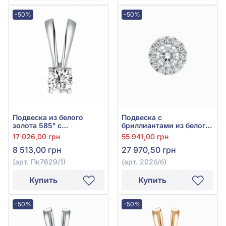
-50%
-50%
Подвеска из белого
Подвеска с
золота 585° с
бриллиантами из белого
бриллиантом 0,08ct, арт.
золота 585°, Бриллиант
17 026,00 грн
55 941,00 грн
Пк7629/1
0,265ct, арт. 202б/б
8 513,00 грн
27 970,50 грн
(арт. Пк7629/1)
(арт. 202б/б)
Купить
Купить
-50%
-50%