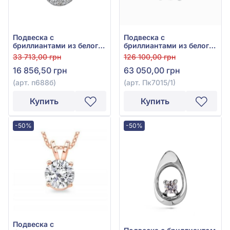
Подвеска с
Подвеска с
бриллиантами из белого
бриллиантами из белого
золота 585°, Бриллиант
золота 585°, Бриллиант
33 713,00 грн
126 100,00 грн
0,15ct, арт. п688б
0,54ct, арт. Пк7015/1
16 856,50 грн
63 050,00 грн
(арт. п688б)
(арт. Пк7015/1)
Купить
Купить
-50%
-50%
Подвеска с