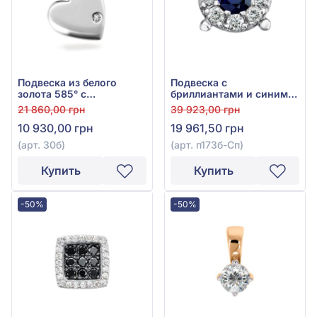
Подвеска из белого
Подвеска с
золота 585° с
бриллиантами и синим
бриллиантом 0,003ct,
сапфиром из белого
21 860,00 грн
39 923,00 грн
арт. 30б
золота 585°, арт. п173б-
10 930,00 грн
19 961,50 грн
Сп
(арт. 30б)
(арт. п173б-Сп)
Купить
Купить
-50%
-50%