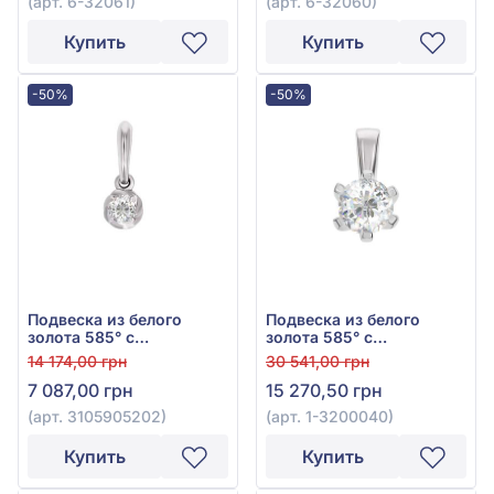
(арт. 6-32061)
(арт. 6-32060)
Купить
Купить
-50%
-50%
Подвеска из белого
Подвеска из белого
золота 585° с
золота 585° с
бриллиантом 0,07ct, арт.
бриллиантом 0,15ct, арт.
14 174,00 грн
30 541,00 грн
3105905202
1-3200040
7 087,00 грн
15 270,50 грн
(арт. 3105905202)
(арт. 1-3200040)
Купить
Купить