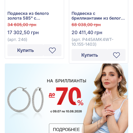
Подвеска из белого
Подвеска с
золота 585° с
бриллиантами из белого
бриллиантом 0,077ct,
золота 585° с
34 605,00 грн
68 038,00 грн
арт. 24б
бриллиантом 0,2ct и
17 302,50 грн
20 411,40 грн
аметистом 2,8ct, арт.
P445AMK4WT-10.155-
(арт. 24б)
(арт. P445AMK4WT-
1403
10.155-1403)
Купить
Купить