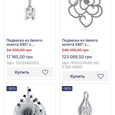
Подвеска из белого
Подвеска из белого
золота 585° с
золота 585° с
бриллиантом 0,13ct, арт.
бриллиантом 1,51ct, арт.
34 330,00 грн
246 199,00 грн
3103546202
910037414D-86-2.155-
17 165,00 грн
123 099,50 грн
4590
(арт. 3103546202)
(арт. 910037414D-86-
2.155-4590)
Купить
Купить
-50%
-50%