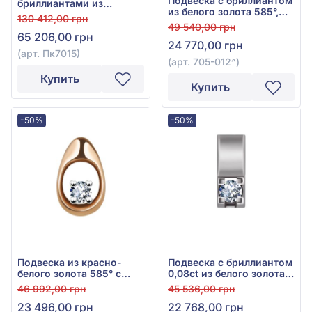
Подвеска с бриллиантом
бриллиантами из
из белого золота 585°,
красного золота 585°,
130 412,00 грн
0,075ct, арт. 705-012
Бриллиант 0,54ct, арт.
49 540,00 грн
65 206,00 грн
Пк7015
24 770,00 грн
(арт. Пк7015)
(арт. 705-012^)
Купить
Купить
-50%
-50%
Подвеска из красно-
Подвеска с бриллиантом
белого золота 585° с
0,08ct из белого золота
бриллиантом 0,08ct, арт.
585°, арт. 705-007
46 992,00 грн
45 536,00 грн
705-012
23 496,00 грн
22 768,00 грн