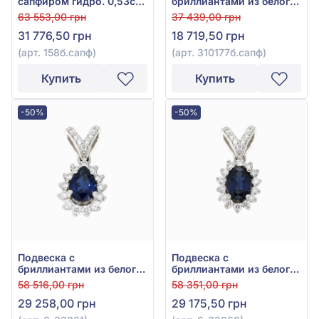
сапфиром гидро. 0,53ct
бриллиантами из белого
и бриллиантами 0,252ct
золота 585° с синим
63 553,00 грн
37 439,00 грн
из белого золота 585°,
сапфиром 0,155ct и
31 776,50 грн
18 719,50 грн
арт. 158б.сапф
бриллиантом 0,084ct,
арт. 310177б.сапф
(арт. 158б.сапф)
(арт. 310177б.сапф)
Купить
Купить
-50%
-50%
Подвеска с
Подвеска с
бриллиантами из белого
бриллиантами из белого
золота 585° с синим
золота 585° с синим
58 516,00 грн
58 351,00 грн
сапфиром 0,49ct и
сапфиром 0,52ct и
29 258,00 грн
29 175,50 грн
бриллиантом 0,24ct, арт.
бриллиантом 0,23ct, арт.
6-32061
6-32060