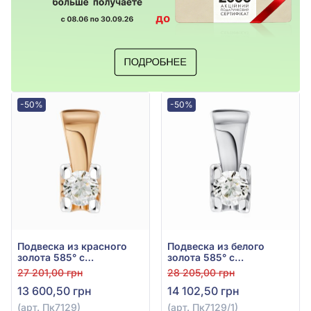
-50%
-50%
Подвеска из красного
Подвеска из белого
золота 585° с
золота 585° с
бриллиантом 0,11ct, арт.
бриллиантом 0,11ct, арт.
27 201,00 грн
28 205,00 грн
Пк7129
Пк7129/1
13 600,50 грн
14 102,50 грн
(арт. Пк7129)
(арт. Пк7129/1)