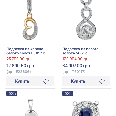
Подвеска из красно-
Подвеска из белого
белого золота 585° с
золота 585° с
бриллиантом 0,06ct, арт.
бриллиантом 0,54ct, арт.
25 799,00 грн
129 994,00 грн
E22606
П30117
12 899,50 грн
64 997,00 грн
(арт. E22606)
(арт. П30117)
Купить
Купить
-50%
-50%