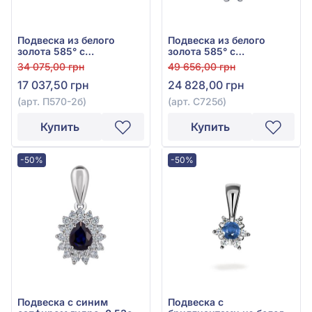
Подвеска из белого
Подвеска из белого
золота 585° с
золота 585° с
бриллиантом 0,17ct, арт.
бриллиантом 0,062ct,
34 075,00 грн
49 656,00 грн
П570-2б
арт. С725б
17 037,50 грн
24 828,00 грн
(арт. П570-2б)
(арт. С725б)
Купить
Купить
-50%
-50%
Подвеска с синим
Подвеска с