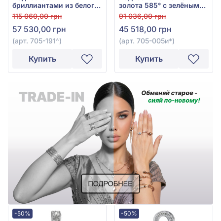
бриллиантами из белого
золота 585° с зелёным
золота 585°, бриллиант
изумрудом 0,27ct и
115 060,00 грн
91 036,00 грн
0,29ct, арт. 705-191
бриллиантом 0,21ct, арт.
57 530,00 грн
45 518,00 грн
705-005и*
(арт. 705-191^)
(арт. 705-005и*)
Купить
Купить
-50%
-50%