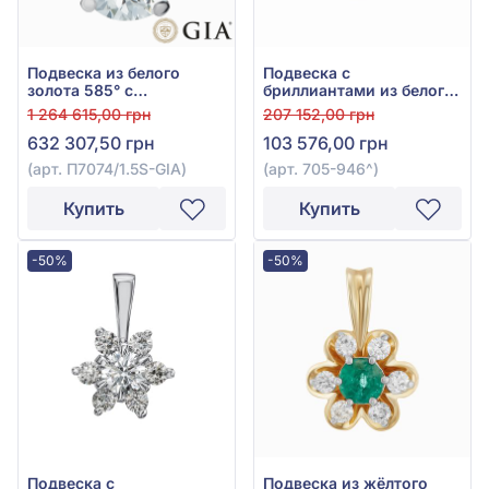
Подвеска из белого
Подвеска с
золота 585° с
бриллиантами из белого
бриллиантом 1,5ct, арт.
золота 585°, Бриллиант
1 264 615,00 грн
207 152,00 грн
П7074/1.5S-GIA
0,16ct, арт. 705-946
632 307,50 грн
103 576,00 грн
(арт. П7074/1.5S-GIA)
(арт. 705-946^)
Купить
Купить
-50%
-50%
Подвеска с
Подвеска из жёлтого