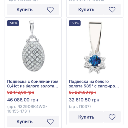
Купить
Купить
-50%
-50%
Подвеска с бриллиантом
Подвеска из белого
0,41ct из белого золота
золота 585° с сапфиром
585°, арт. R329DBK4WG-
0,25ct и бриллиантом
92 172,00 грн
65 221,00 грн
10.155-1731
0,18ct, арт. П037
46 086,00 грн
32 610,50 грн
(арт. R329DBK4WG-
(арт. П037)
10.155-1731)
Купить
Купить