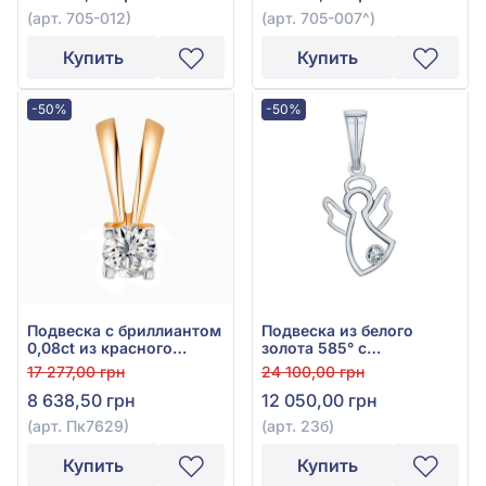
(арт. 705-012)
(арт. 705-007^)
Купить
Купить
-50%
-50%
Подвеска с бриллиантом
Подвеска из белого
0,08ct из красного
золота 585° с
золота 585°, арт. Пк7629
бриллиантом 0,011ct, арт.
17 277,00 грн
24 100,00 грн
23б
8 638,50 грн
12 050,00 грн
(арт. Пк7629)
(арт. 23б)
Купить
Купить