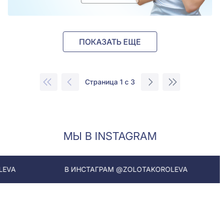
ПОКАЗАТЬ ЕЩЕ
Страница 1 с 3
МЫ В INSTAGRAM
В ИНСТАГРАМ @ZOLOTAKOROLEVA
В ИНСТАГ