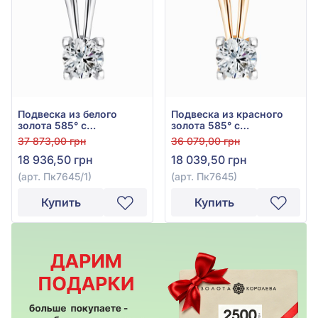
Подвеска из белого
Подвеска из красного
золота 585° с
золота 585° с
бриллиантом 0,19ct, арт.
бриллиантом 0,18ct, арт.
37 873,00 грн
36 079,00 грн
Пк7645/1
Пк7645
18 936,50 грн
18 039,50 грн
(арт. Пк7645/1)
(арт. Пк7645)
Купить
Купить