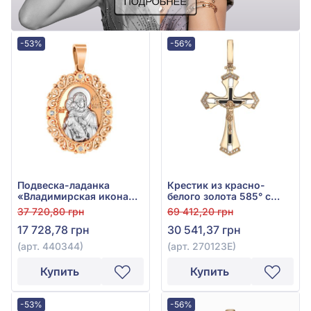
-53%
-56%
Подвеска-ладанка
Крестик из красно-
«Владимирская икона
белого золота 585° с
Божией Матери» из
чёрным фианитом (куб.
37 720,80 грн
69 412,20 грн
красно-белого золота
цирконий) и эмалью,
17 728,78 грн
30 541,37 грн
585° с фианитом, арт.
арт. 270123Е
440344
(арт. 440344)
(арт. 270123Е)
Купить
Купить
-53%
-56%