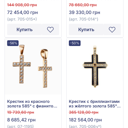
слоновой костью и
(Бриллиант 0,14ct), арт.
144 908,00 грн
78 660,00 грн
бриллиантом 0,1ct, арт.
705-014
72 454,00 грн
39 330,00 грн
705-015*
(арт. 705-015*)
(арт. 705-014^)
Купить
Купить
-56%
-50%
Крестик из красного
Крестик с бриллиантами
золота 585° с фианитом,
из жёлтого золота 585° с
арт. 07-1195
бриллиантом 0,6ct и
19 739,60 грн
365 128,00 грн
чёрной эмалью, арт.
8 685,42 грн
182 564,00 грн
705-006ч
(арт. 07-1195)
(арт. 705-006ч*)