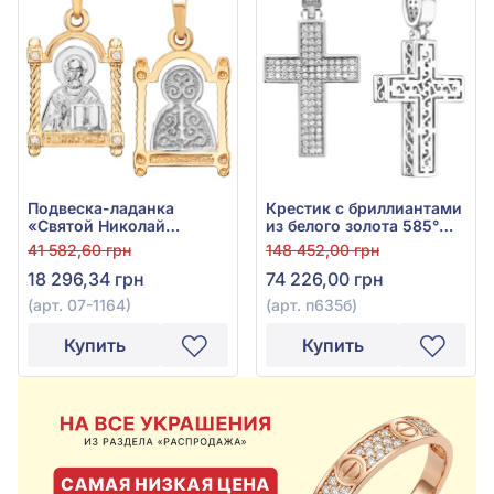
Подвеска-ладанка
Крестик с бриллиантами
«Святой Николай
из белого золота 585°
Чудотворец» из красно-
(Бриллиант 0,395ct), арт.
41 582,60 грн
148 452,00 грн
белого золота 585° с
п635б
18 296,34 грн
74 226,00 грн
фианитом, арт. 07-1164
(арт. 07-1164)
(арт. п635б)
Купить
Купить