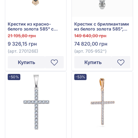
Крестик из красно-
Крестик с бриллиантами
белого золота 585° с
из белого золота 585°,
чёрным фианитом (куб.
бриллиант 0,58ct, арт.
21 195,80 грн
149 640,00 грн
цирконий) и эмалью,
705-952
9 326,15 грн
74 820,00 грн
арт. 270126Е
(арт. 270126Е)
(арт. 705-952^)
Купить
Купить
-50%
-53%