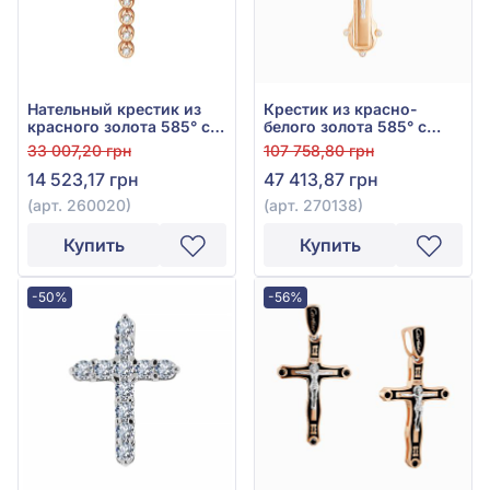
Нательный крестик из
Крестик из красно-
красного золота 585° с
белого золота 585° с
фианитом, арт. 260020
фианитом, арт. 270138
33 007,20 грн
107 758,80 грн
14 523,17 грн
47 413,87 грн
(арт. 260020)
(арт. 270138)
Купить
Купить
-50%
-56%