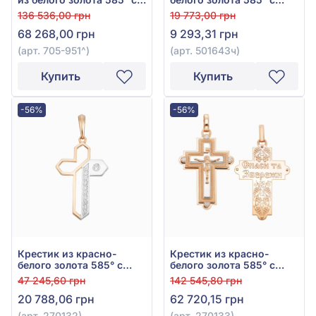
бриллиантом 0,58ct, арт.
чёрным фианитом (куб.
136 536,00 грн
19 773,00 грн
705-951
цирконий) и эмалью,
68 268,00 грн
9 293,31 грн
арт. 501643ч
(арт. 705-951^)
(арт. 501643ч)
Купить
Купить
-56%
-56%
Крестик из красно-
Крестик из красно-
белого золота 585° с
белого золота 585° с
фианитом, арт. 270132
фианитом, арт. 270133
47 245,60 грн
142 545,80 грн
20 788,06 грн
62 720,15 грн
(арт. 270132)
(арт. 270133)