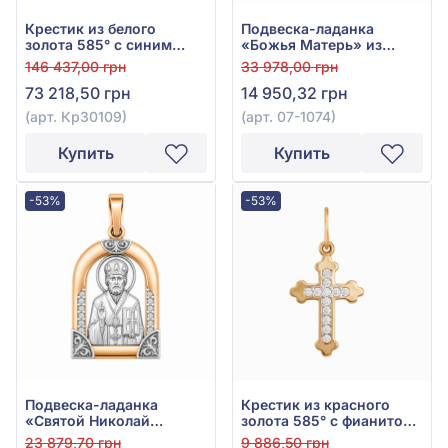
Крестик из белого
Подвеска-ладанка
золота 585° с синим
«Божья Матерь» из
сапфиром 2,76ct и
красно-белого золота
146 437,00 грн
33 978,00 грн
бриллиантом 0,25ct, арт.
585° с куб.окс.циркония,
73 218,50 грн
14 950,32 грн
Кр30109
арт. 07-1074
(арт. Кр30109)
(арт. 07-1074)
Купить
Купить
-53%
-53%
Подвеска-ладанка
Крестик из красного
«Святой Николай
золота 585° с фианитом,
Чудотворец» из красно-
арт. 440540
23 879,70 грн
9 886,50 грн