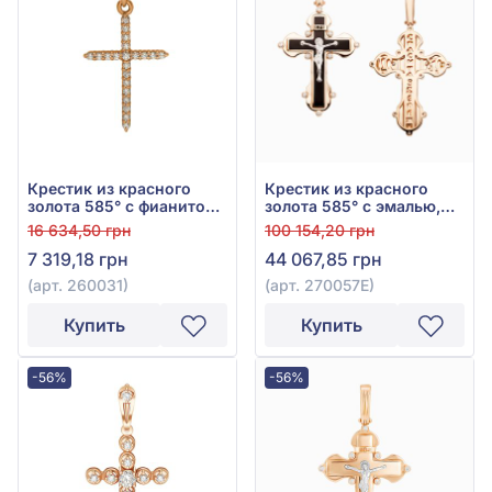
Крестик из красного
Крестик из красного
золота 585° с фианитом,
золота 585° с эмалью,
арт. 260031
арт. 270057Е
16 634,50 грн
100 154,20 грн
7 319,18 грн
44 067,85 грн
(арт. 260031)
(арт. 270057Е)
Купить
Купить
-56%
-56%