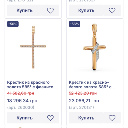
Купить
Купить
-56%
-56%
Крестик из красного
Крестик из красно-
золота 585° с фианитом,
белого золота 585° с
арт. 260030
фианитом, арт. 270131
41 582,60 грн
52 423,20 грн
18 296,34 грн
23 066,21 грн
(арт. 260030)
(арт. 270131)
Купить
Купить