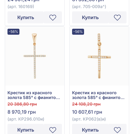
160169
(арт. 160169)
(арт. 705-009а^)
Купить
Купить
-56%
-56%
Крестик из красного
Крестик из красного
золота 585° с фианитом,
золота 585° с фианитом,
арт. КР296.010и
арт. КР062(в)и
20 386,80 грн
24 108,20 грн
8 970,19 грн
10 607,61 грн
(арт. КР296.010и)
(арт. КР062(в)и)
Купить
Купить