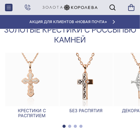
Крестики,
Золотые крестики с россыпью
Главная
Ладанки
камней
АКЦИЯ ДЛЯ КЛИЕНТОВ «НОВАЯ ПОЧТА»
ЗОЛОТЫЕ КРЕСТИКИ С РОССЫПЬЮ
КАМНЕЙ
КРЕСТИКИ С
БЕЗ РАСПЯТИЯ
ДЕКОРА
РАСПЯТИЕМ