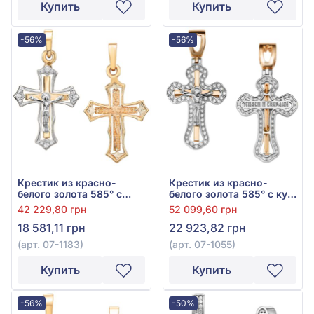
Купить
Купить
-56%
-56%
Крестик из красно-
Крестик из красно-
белого золота 585° с
белого золота 585° с куб.
фианитами, арт. 07-1183
окс. циркония, арт. 07-
42 229,80 грн
52 099,60 грн
1055
18 581,11 грн
22 923,82 грн
(арт. 07-1183)
(арт. 07-1055)
Купить
Купить
-56%
-50%