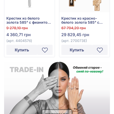
Крестик из белого
Крестик из красно-
золота 585° с фианитом,
белого золота 585° с
арт. 440457б
чёрным фианитом (куб.
9 278,10 грн
67 794,20 грн
цирконий) и эмалью,
4 360,71 грн
29 829,45 грн
арт. 270073Е
(арт. 440457б)
(арт. 270073Е)
Купить
Купить