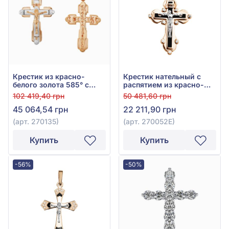
Крестик из красно-
Крестик нательный с
белого золота 585° с
распятием из красно-
фианитом, арт. 270135
белого золота 585° с
102 419,40 грн
50 481,60 грн
фианитом, куб.
45 064,54 грн
22 211,90 грн
цирконием и чёрной
эмалью, арт. 270052Е
(арт. 270135)
(арт. 270052Е)
Купить
Купить
-56%
-50%