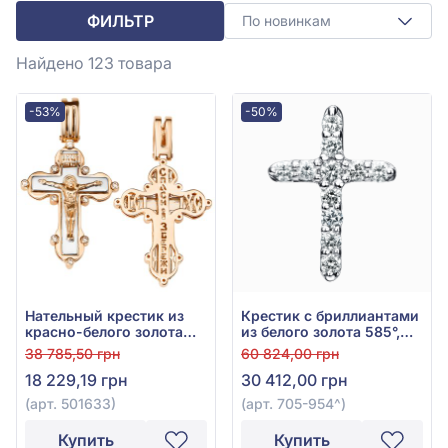
ФИЛЬТР
По новинкам
Найдено 123
товара
-53%
-50%
Нательный крестик из
Крестик с бриллиантами
красно-белого золота
из белого золота 585°,
585° с фианитом, арт.
Бриллиант 0,19ct, арт.
38 785,50 грн
60 824,00 грн
501633
705-954
18 229,19 грн
30 412,00 грн
(арт. 501633)
(арт. 705-954^)
Купить
Купить