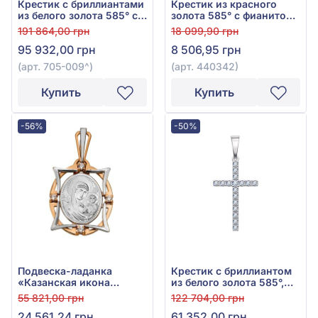
Крестик с бриллиантами
Крестик из красного
из белого золота 585° с
золота 585° с фианитом,
бриллиантом 0,55ct, арт.
арт. 440342
191 864,00 грн
18 099,90 грн
705-009
95 932,00 грн
8 506,95 грн
(арт. 705-009^)
(арт. 440342)
Купить
Купить
-56%
-50%
Подвеска-ладанка
Крестик с бриллиантом
«Казанская икона
из белого золота 585°,
Божией Матери» из
0,37ct, арт. 705-009а
55 821,00 грн
122 704,00 грн
красно-белого золота
24 561,24 грн
61 352,00 грн
585° с фианитом, арт.