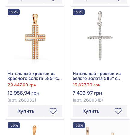
-56%
-56%
Нательный крестик из
Нательный крестик из
красного золота 585° с
белого золота 585° с
чёрным фианитом, арт.
фианитом, арт. 260031В
29 447,60 грн
16 827,20 грн
260032
12 956,94 грн
7 403,97 грн
(арт. 260032)
(арт. 260031В)
Купить
Купить
-56%
-56%