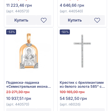
белого золота 585° с
11 223,46 грн
4 646,66 грн
куб.окс.циркония, арт.
440573
(арт. 440573)
(арт. 440540)
Купить
Купить
-53%
-50%
Подвеска-ладанка
Крестик с бриллиантами
«Семистрельная икона
из белого золота 585° с
Божией Матери» из
бриллиантом 0,44ct, арт.
23 271,30 грн
109 165,00 грн
красно-белого золота
п602б
10 937,51 грн
54 582,50 грн
585° с фианитом, арт.
440570
(арт. 440570)
(арт. п602б)