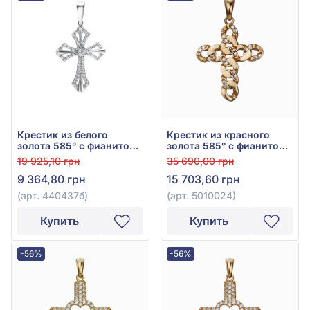
Крестик из белого
Крестик из красного
золота 585° с фианитом,
золота 585° с фианитом,
арт. 440437б
арт. 5010024
19 925,10 грн
35 690,00 грн
9 364,80 грн
15 703,60 грн
(арт. 440437б)
(арт. 5010024)
Купить
Купить
-56%
-56%