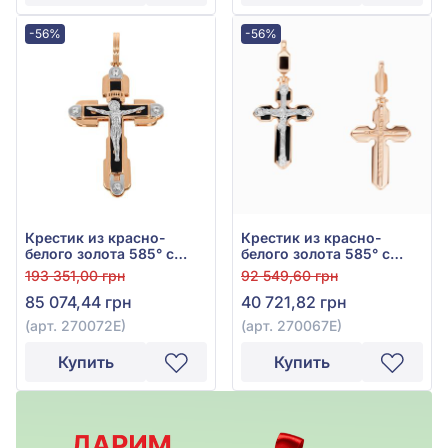
-56%
-56%
Крестик из красно-
Крестик из красно-
белого золота 585° с
белого золота 585° с
фианитом, кубическим
чёрным фианитом (куб.
193 351,00 грн
92 549,60 грн
цирконием и чёрной
цирконий) и эмалью,
85 074,44 грн
40 721,82 грн
эмалью, арт. 270072Е
арт. 270067Е
(арт. 270072Е)
(арт. 270067Е)
Купить
Купить