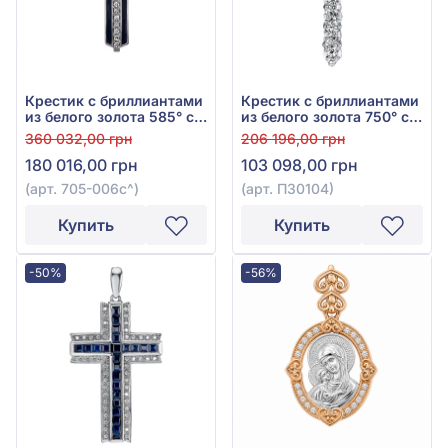
Крестик с бриллиантами
Крестик с бриллиантами
из белого золота 585° с
из белого золота 750° с
синим сапфиром 0,14ct и
бриллиантом 1,07ct, арт.
360 032,00 грн
206 196,00 грн
бриллиантом 0,59ct, арт.
П30104
180 016,00 грн
103 098,00 грн
705-006с
(арт. 705-006с^)
(арт. П30104)
Купить
Купить
-50%
-56%