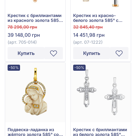
Крестик с бриллиантами
Крестик из красно-
из красного золота 585°,
белого золота 585° с
бриллиант 0,16ct, арт.
фианитом, арт. 07-1222
78 296,00 грн
32 845,40 грн
705-014
39 148,00 грн
14 451,98 грн
(арт. 705-014)
(арт. 07-1222)
Купить
Купить
-50%
-50%
Подвеска-ладанка из
Крестик с бриллиантами
жёлтого золота 585° со
из белого золота 585°