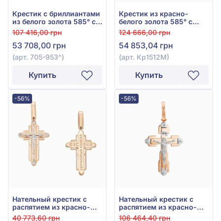
Крестик с бриллиантами
Крестик из красно-
из белого золота 585° с
белого золота 585° с
бриллиантом 0,41ct, арт.
чёрным фианитом/
107 416,00 грн
124 666,00 грн
705-953
куб.цирконием и чёрной
53 708,00 грн
54 853,04 грн
эмалью, арт. Кр1512М
(арт. 705-953^)
(арт. Кр1512М)
Купить
Купить
-56%
-56%
Нательный крестик с
Нательный крестик с
распятием из красно-
распятием из красно-
белого золота 585° с
белого золота 585° с
40 773,60 грн
106 464,40 грн