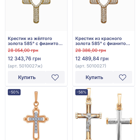
Крестик из жёлтого
Крестик из красного
золота 585° с фианитом,
золота 585° с фианитом,
арт. 5010027ж
арт. 5010027
28 054,00 грн
28 386,00 грн
12 343,76 грн
12 489,84 грн
(арт. 5010027ж)
(арт. 5010027)
Купить
Купить
-50%
-56%