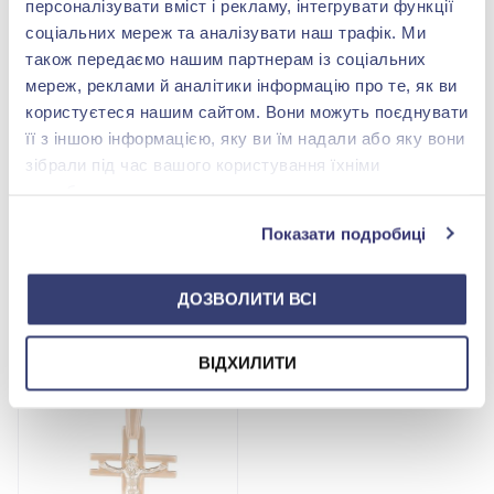
персоналізувати вміст і рекламу, інтегрувати функції
соціальних мереж та аналізувати наш трафік. Ми
також передаємо нашим партнерам із соціальних
мереж, реклами й аналітики інформацію про те, як ви
користуєтеся нашим сайтом. Вони можуть поєднувати
її з іншою інформацією, яку ви їм надали або яку вони
зібрали під час вашого користування їхніми
Крестик с бриллиантами
Крестик с бриллиантами
службами.
из красно-белого золота
из белого золота 585° с
585° с бриллиантом
синим сапфиром 0,68ct
148 126,00 грн
100 963,00 грн
Показати подробиці
0,46ct, арт. 6-32065
и бриллиантом 0,03ct,
74 063,00 грн
50 481,50 грн
арт. 1кр-033-0023
(арт. 6-32065)
(арт. 1кр-033-0023)
ДОЗВОЛИТИ ВСІ
Купить
Купить
ВІДХИЛИТИ