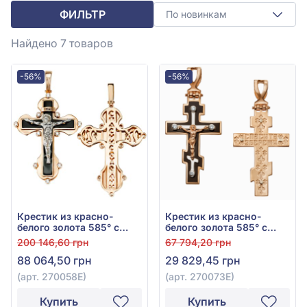
ФИЛЬТР
По новинкам
Найдено 7
товаров
-56%
-56%
Крестик из красно-
Крестик из красно-
белого золота 585° с
белого золота 585° с
чёрным фианитом (куб.
чёрным фианитом (куб.
200 146,60 грн
67 794,20 грн
цирконий) и эмалью,
цирконий) и эмалью,
88 064,50 грн
29 829,45 грн
арт. 270058Е
арт. 270073Е
(арт. 270058Е)
(арт. 270073Е)
Купить
Купить