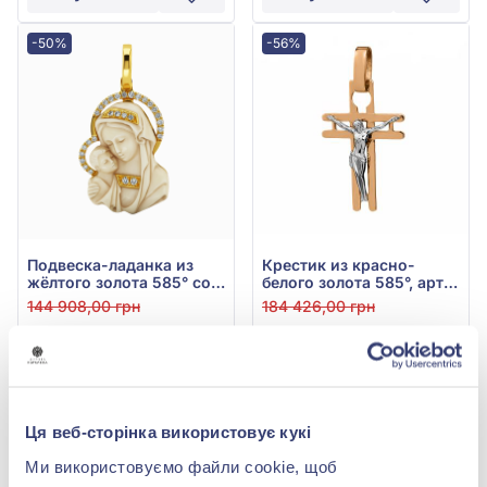
-50%
-56%
Подвеска-ладанка из
Крестик из красно-
жёлтого золота 585° со
белого золота 585°, арт.
слоновой костью и
Кр1500
144 908,00 грн
184 426,00 грн
бриллиантом 0,1ct, арт.
72 454,00 грн
81 147,44 грн
705-015*
(арт. 705-015*)
(арт. Кр1500)
Купить
Купить
Ця веб-сторінка використовує кукі
-50%
-50%
Ми використовуємо файли cookie, щоб