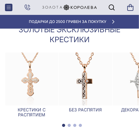
Крестики,
Золотые эксклюзивные
Главная
Ладанки
крестики
«ЛУЧШАЯ ЦЕНА» ОТ 5945 ГРН/ГРАММ
ЗОЛОТЫЕ ЭКСКЛЮЗИВНЫЕ
КРЕСТИКИ
КРЕСТИКИ С
БЕЗ РАСПЯТИЯ
ДЕКОРА
РАСПЯТИЕМ