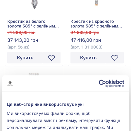
Крестик из белого
Крестик из красного
золота 585° с зелёным
золота 585° с зелёным
изумрудом 0,13ct и
изумрудом 0,1ct и
74 286,00 грн
94 832,00 грн
бриллиантом 0,112ct, арт.
бриллиантом 0,38ct, арт.
37 143,00 грн
47 416,00 грн
5б.из
1-3110003
(арт. 5б.из)
(арт. 1-3110003)
Купить
Купить
Ця веб-сторінка використовує кукі
Ми використовуємо файли cookie, щоб
персоналізувати вміст і рекламу, інтегрувати функції
соціальних мереж та аналізувати наш трафік. Ми