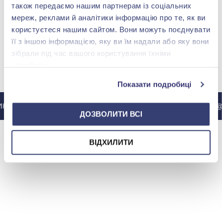
Золотой крестик с
також передаємо нашим партнерам із соціальних
бриллиантами с
изумрудом
мереж, реклами й аналітики інформацію про те, як ви
Нет в наличии
користуєтеся нашим сайтом. Вони можуть поєднувати
її з іншою інформацією, яку ви їм надали або яку вони
зібрали під час вашого користування їхніми
службами.
МЫ В INSTAGRAM
Показати подробиці
НСТАГРАМ @ZOLOTAKOROLEVA
В ИНСТАГРАМ @
ДОЗВОЛИТИ ВСІ
ВІДХИЛИТИ