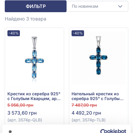
ФИЛЬТР
По новинкам
Найдено 3
товара
-40%
-40%
Крестик из серебра 925°
Нательный крестик из
с Голубым Кварцем, арт.
серебра 925° с Голубым
3574р-QLB
Топазом London Blue,
5 956,00 грн
7 487,00 грн
арт. 3574р-TLB
3 573,60 грн
4 492,20 грн
(арт. 3574р-QLB)
(арт. 3574р-TLB)
Купить
Купить