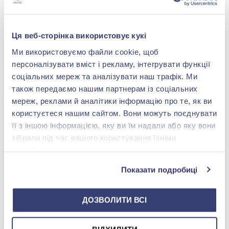
-40%
Ця веб-сторінка використовує кукі
Ми використовуємо файли cookie, щоб
персоналізувати вміст і рекламу, інтегрувати функції
соціальних мереж та аналізувати наш трафік. Ми
також передаємо нашим партнерам із соціальних
мереж, реклами й аналітики інформацію про те, як ви
користуєтеся нашим сайтом. Вони можуть поєднувати
Крестик из серебра 925°
її з іншою інформацією, яку ви їм надали або яку вони
с синим сапфиром, арт.
зібрали під час вашого користування їхніми
3574р-HSPH
7 327,00 грн
службами.
4 396,20 грн
(арт. 3574р-HSPH)
Показати подробиці
Купить
ДОЗВОЛИТИ ВСІ