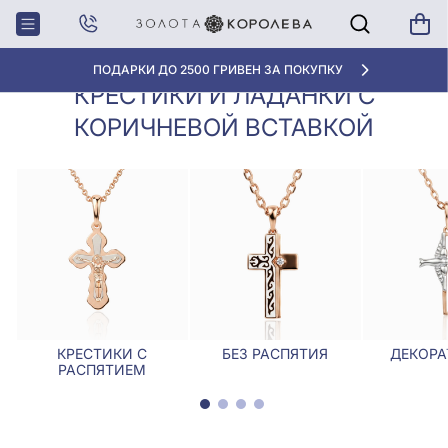
Крестики,
Крестики и ладанки с коричневой
Главная
Ладанки
вставкой
ПОДАРКИ ДО 2500 ГРИВЕН ЗА ПОКУПКУ
КРЕСТИКИ И ЛАДАНКИ С
КОРИЧНЕВОЙ ВСТАВКОЙ
КРЕСТИКИ С
БЕЗ РАСПЯТИЯ
ДЕКОРА
РАСПЯТИЕМ