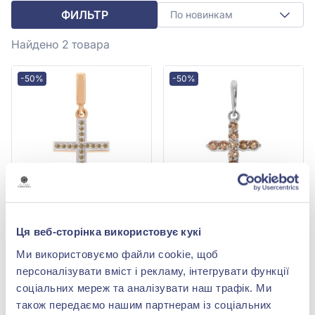
ФИЛЬТР
По новинкам
Найдено 2
товара
-50%
-50%
Крестик из красного
Крестик с бриллиантами
Ця веб-сторінка використовує кукі
золота 585° с
из белого золота 585° с
коричневым
бриллиантом 0,25ct, арт.
50 484,00 грн
38 352,00 грн
Ми використовуємо файли cookie, щоб
бриллиантом 0,161ct, арт.
1-3200002к
25 242,00 грн
19 176,00 грн
321231к
персоналізувати вміст і рекламу, інтегрувати функції
(арт. 321231к)
(арт. 1-3200002к)
соціальних мереж та аналізувати наш трафік. Ми
також передаємо нашим партнерам із соціальних
Купить
Купить