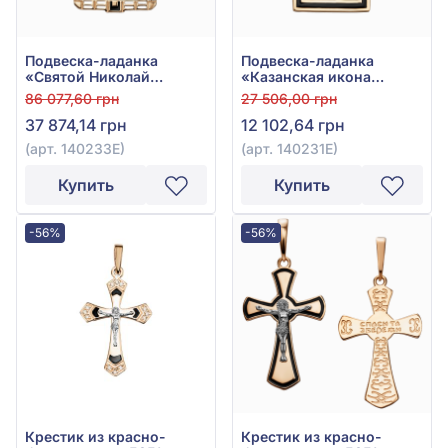
Подвеска-ладанка
Подвеска-ладанка
«Святой Николай
«Казанская икона
Чудотворец» из
Божией Матери» из
86 077,60 грн
27 506,00 грн
красного золота 585°,
красного золота 585° с
37 874,14 грн
12 102,64 грн
арт. 140233Е
чёрной эмалью, арт.
140231Е
(арт. 140233Е)
(арт. 140231Е)
Купить
Купить
-56%
-56%
Крестик из красно-
Крестик из красно-