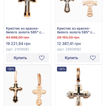
Крестик из красно-
Крестик из красно-
белого золота 585° с
белого золота 585° с
чёрной эмалью, арт.
чёрной эмалью, арт.
43 686,00 грн
28 153,20 грн
210100Е
250095Е
19 221,84 грн
12 387,41 грн
(арт. 210100Е)
(арт. 250095Е)
Купить
Купить
-56%
-56%