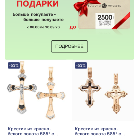
-53%
-53%
Крестик из красно-
Крестик из красно-
белого золота 585° с
белого золота 585° с
чёрным фианитом (куб.
чёрным фианитом (куб.