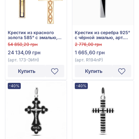
Крестик из красного
Крестик из серебра 925°
золота 585° с эмалью,
с чёрной эмалью, арт.
арт. 173-ЭИН
R194пР
54 850,20 грн
2 776,00 грн
24 134,09 грн
1 665,60 грн
(арт. 173-ЭИН)
(арт. R194пР)
Купить
Купить
-40%
-40%