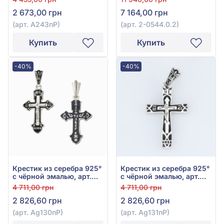
арт. 2-0544.0.2
2 673,00 грн
7 164,00 грн
(арт. A243пР)
(арт. 2-0544.0.2)
Купить
Купить
-40%
-40%
Крестик из серебра 925°
Крестик из серебра 925°
с чёрной эмалью, арт.
с чёрной эмалью, арт.
Ag130пР
Ag131пР
4 711,00 грн
4 711,00 грн
2 826,60 грн
2 826,60 грн
(арт. Ag130пР)
(арт. Ag131пР)