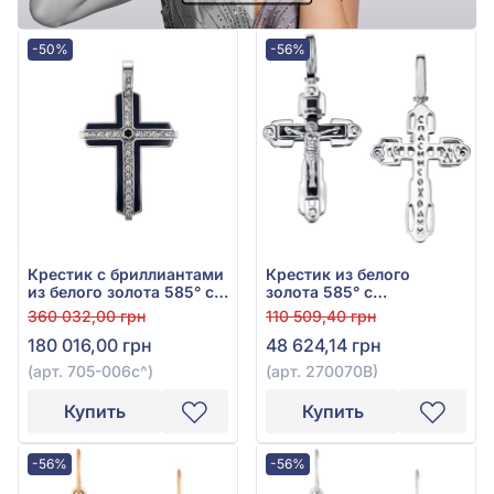
-50%
-56%
Крестик с бриллиантами
Крестик из белого
из белого золота 585° с
золота 585° с
синим сапфиром 0,14ct и
куб.окс.циркония, арт.
360 032,00 грн
110 509,40 грн
бриллиантом 0,59ct, арт.
270070В
180 016,00 грн
48 624,14 грн
705-006с
(арт. 705-006с^)
(арт. 270070В)
Купить
Купить
-56%
-56%