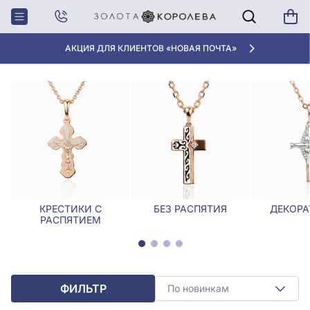
Главная
Крестики, Ладанки
Крестики, ладанки с эмалью
КРЕСТИКИ, ЛАДАНКИ С ЭМАЛЬЮ
АКЦИЯ ДЛЯ КЛИЕНТОВ «НОВАЯ ПОЧТА»
КРЕСТИКИ С
БЕЗ РАСПЯТИЯ
ДЕКОРА
РАСПЯТИЕМ
ФИЛЬТР
По новинкам