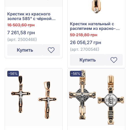
Крестик из красного
золота 585° с чёрной
эмалью, арт. 250046Е
Крестик нательный с
16 503,60 грн
распятием из красно-
7 261,58 грн
белого золота 585° с
59 218,80 грн
фианитом, кубическим
(арт. 250046Е)
26 056,27 грн
цирконием и чёрной
эмалью, арт. 270054Е
(арт. 270054Е)
Купить
Купить
-56%
-56%