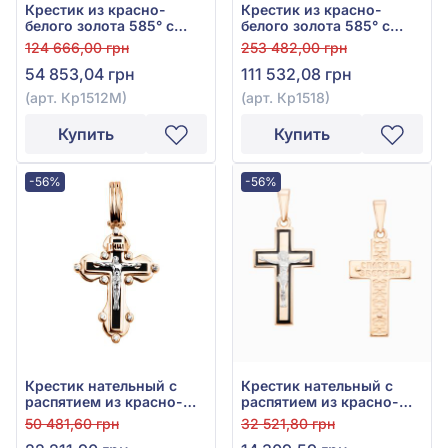
Крестик из красно-
Крестик из красно-
белого золота 585° с
белого золота 585° с
чёрным фианитом/
чёрной эмалью, арт.
124 666,00 грн
253 482,00 грн
куб.цирконием и чёрной
Кр1518
54 853,04 грн
111 532,08 грн
эмалью, арт. Кр1512М
(арт. Кр1512М)
(арт. Кр1518)
Купить
Купить
-56%
-56%
Крестик нательный с
Крестик нательный с
распятием из красно-
распятием из красно-
белого золота 585° с
белого золота 585° с
50 481,60 грн
32 521,80 грн
фианитом, куб.
чёрной эмалью, арт.