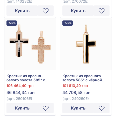
(арт. 140232Е)
(арт. 270072Е)
Купить
Купить
-56%
-56%
Крестик из красно-
Крестик из красного
белого золота 585° с
золота 585° с чёрной
чёрной эмалью, арт.
эмалью, арт. 240250Е
106 464,40 грн
101 610,40 грн
250106Е
46 844,34 грн
44 708,58 грн
(арт. 250106Е)
(арт. 240250Е)
Купить
Купить