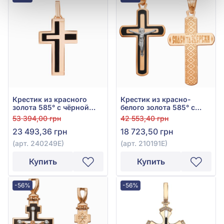
Крестик из красного
Крестик из красно-
золота 585° с чёрной
белого золота 585° с
эмалью, арт. 240249Е
чёрной эмалью, арт.
53 394,00 грн
42 553,40 грн
210191Е
23 493,36 грн
18 723,50 грн
(арт. 240249Е)
(арт. 210191Е)
Купить
Купить
-56%
-56%