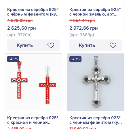
Крестик из серебра 925°
Крестик из серебра 925°
с чёрным фианитом (куб.
с чёрной эмалью, арт.
цирконий) и эмалью,
3663р
4 376,00 грн
4 954,44 грн
арт. 3720р
2 625,60 грн
2 972,66 грн
(арт. 3720р)
(арт. 3663р)
Купить
Купить
-40%
-40%
Крестик из серебра 925°
Крестик из серебра 925°
с красной и чёрной
с чёрным фианитом (куб.
эмалью, арт. A243пР
цирконий) и эмалью,
4 455,00 грн
11 940,00 грн