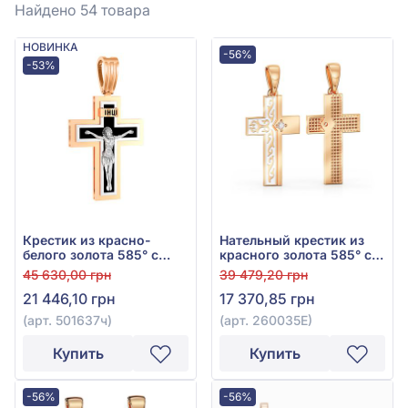
Найдено 54
товара
НОВИНКА
-56%
-53%
Крестик из красно-
Нательный крестик из
белого золота 585° с
красного золота 585° с
фианитом, куб.
фианитом и эмалью, арт.
45 630,00 грн
39 479,20 грн
цирконием и чёрной
260035Е
21 446,10 грн
17 370,85 грн
эмалью, арт. 501637ч
(арт. 501637ч)
(арт. 260035Е)
Купить
Купить
-56%
-56%