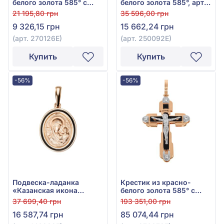
белого золота 585° с
белого золота 585°, арт.
чёрным фианитом (куб.
250092Е
21 195,80 грн
35 596,00 грн
цирконий) и эмалью,
9 326,15 грн
15 662,24 грн
арт. 270126Е
(арт. 270126Е)
(арт. 250092Е)
Купить
Купить
-56%
-56%
Подвеска-ладанка
Крестик из красно-
«Казанская икона
белого золота 585° с
Божией Матери» из
фианитом, кубическим
37 699,40 грн
193 351,00 грн
красного золота 585° с
цирконием и чёрной
16 587,74 грн
85 074,44 грн
чёрной эмалью, арт.
эмалью, арт. 270072Е
140232Е