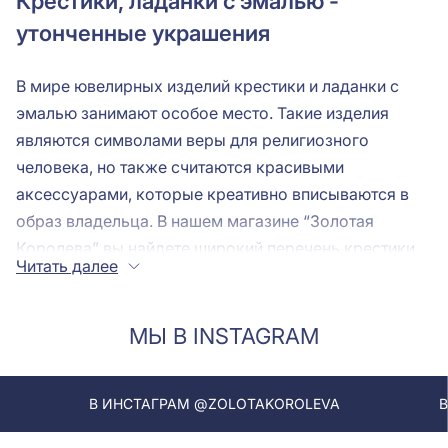
Крестики, ладанки с эмалью -
утонченные украшения
В мире ювелирных изделий крестики и ладанки с
эмалью занимают особое место. Такие изделия
являются символами веры для религиозного
человека, но также считаются красивыми
аксессуарами, которые креативно вписываются в
образ владельца. В нашем магазине “Золотая
Королева” вы найдете широкий перечень
крестики,
Читать далее
ладанки
в драгоценном сплаве, из которого каждый
сможет найти то, что соответствует его стилю и
предпочтениям.
МЫ В INSTAGRAM
Крестик эмаль может быть выполнен из различных
металлов: золота, серебра, и каждый из них имеет
ИНСТАГРАМ @ZOLOTAKOROLEVA
В ИНСТАГРАМ 
свои особенности. Эта техника придает крестикам
яркость и выразительность, позволяя им