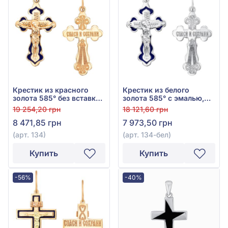
Крестик из красного
Крестик из белого
золота 585° без вставки,
золота 585° с эмалью,
арт. 134
арт. 134-бел
19 254,20 грн
18 121,60 грн
8 471,85 грн
7 973,50 грн
(арт. 134)
(арт. 134-бел)
Купить
Купить
-56%
-40%