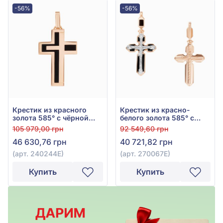
-56%
-56%
Крестик из красного
Крестик из красно-
золота 585° с чёрной
белого золота 585° с
эмалью, арт. 240244Е
чёрным фианитом (куб.
105 979,00 грн
92 549,60 грн
цирконий) и эмалью,
46 630,76 грн
40 721,82 грн
арт. 270067Е
(арт. 240244Е)
(арт. 270067Е)
Купить
Купить