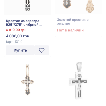
Золотой крестик с
Крестик из серебра
эмалью
925°/375° с чёрной
эмалью, арт. 131п
6 810,00 грн
Нет в наличии
4 086,00 грн
(арт. 131п)
Купить