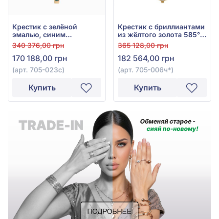
Крестик с зелёной
Крестик с бриллиантами
эмалью, синим
из жёлтого золота 585° с
сапфиром 0,12ct и
бриллиантом 0,6ct и
340 376,00 грн
365 128,00 грн
бриллиантами 0,08ct из
чёрной эмалью, арт.
170 188,00 грн
182 564,00 грн
красно-белого золота
705-006ч
585°, арт. 705-023с
(арт. 705-023с)
(арт. 705-006ч*)
Купить
Купить