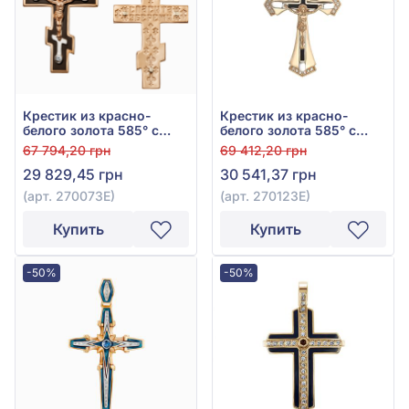
Крестик из красно-
Крестик из красно-
белого золота 585° с
белого золота 585° с
чёрным фианитом (куб.
чёрным фианитом (куб.
67 794,20 грн
69 412,20 грн
цирконий) и эмалью,
цирконий) и эмалью,
29 829,45 грн
30 541,37 грн
арт. 270073Е
арт. 270123Е
(арт. 270073Е)
(арт. 270123Е)
Купить
Купить
-50%
-50%