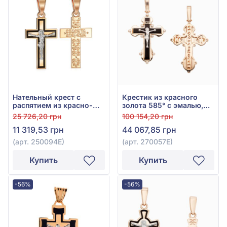
Нательный крест с
Крестик из красного
распятием из красно-
золота 585° с эмалью,
белого золота 585° с
арт. 270057Е
25 726,20 грн
100 154,20 грн
чёрной эмалью, арт.
11 319,53 грн
44 067,85 грн
250094Е
(арт. 250094Е)
(арт. 270057Е)
Купить
Купить
-56%
-56%