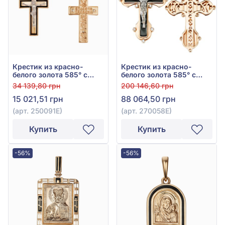
Крестик из красно-
Крестик из красно-
белого золота 585° с
белого золота 585° с
чёрной эмалью, арт.
чёрным фианитом (куб.
34 139,80 грн
200 146,60 грн
250091Е
цирконий) и эмалью,
15 021,51 грн
88 064,50 грн
арт. 270058Е
(арт. 250091Е)
(арт. 270058Е)
Купить
Купить
-56%
-56%