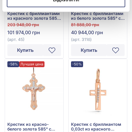
Крестик с бриллиантами
Крестик с бриллиантами
из красного золота 585°,
из белого золота 585° с
бриллиант 1,11ct, арт. 45
бриллиантом 0,465ct,
203 948,00 грн
81 888,00 грн
арт. 311б
101 974,00 грн
40 944,00 грн
(арт. 45)
(арт. 311б)
Купить
Купить
-58%
Лучшая цена
-50%
Крестик из красно-
Крестик с бриллиантом
белого золота 585° с
0,03ct из красного