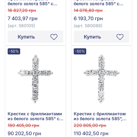
белого золота 585° с
белого золота 585° с
фианитом, арт. 580105
фианитом, арт. 580088
16 827,20 грн
14 076,60 грн
7 403,97 грн
6 193,70 грн
(арт. 580105)
(арт. 580088)
Купить
Купить
-50%
-50%
Крестик с бриллиантами
Крестик с бриллиантом
из белого золота 585° с
из белого золота 585°,
бриллиантом 0,95ct, арт.
1,21ct, арт. 45б
180 405,00 грн
220 805,00 грн
43б
90 202,50 грн
110 402,50 грн