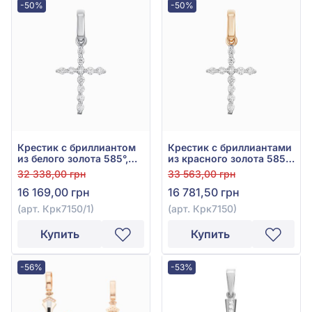
-50%
-50%
Крестик с бриллиантом
Крестик с бриллиантами
из белого золота 585°,
из красного золота 585°,
0,16ct, арт. Крк7150/1
бриллиант 0,16ct, арт.
32 338,00 грн
33 563,00 грн
Крк7150
16 169,00 грн
16 781,50 грн
(арт. Крк7150/1)
(арт. Крк7150)
Купить
Купить
-56%
-53%