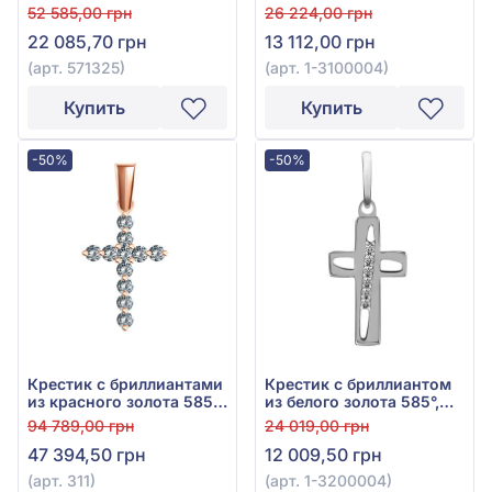
фианитами, арт. 571325
золота 585°, арт. 1-
52 585,00 грн
26 224,00 грн
3100004
22 085,70 грн
13 112,00 грн
(арт. 571325)
(арт. 1-3100004)
Купить
Купить
-50%
-50%
Крестик с бриллиантами
Крестик с бриллиантом
из красного золота 585°,
из белого золота 585°,
бриллиант 0,481ct, арт.
0,03ct, арт. 1-3200004
94 789,00 грн
24 019,00 грн
311
47 394,50 грн
12 009,50 грн
(арт. 311)
(арт. 1-3200004)