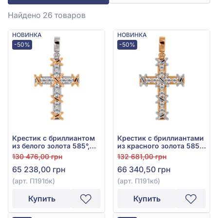
Найдено 26
товаров
НОВИНКА
НОВИНКА
-50%
-50%
Крестик с бриллиантом
Крестик с бриллиантами
из белого золота 585°,
из красного золота 585°,
Бриллиант 0,34ct, арт.
Бриллиант 0,34ct, арт.
130 476,00 грн
132 681,00 грн
П191бк
П191кб
65 238,00 грн
66 340,50 грн
(арт. П191бк)
(арт. П191кб)
Купить
Купить