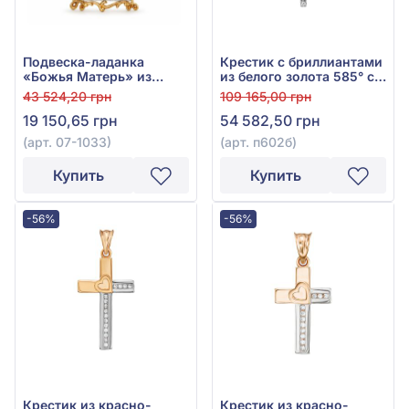
Подвеска-ладанка
Крестик с бриллиантами
«Божья Матерь» из
из белого золота 585° с
красно-белого золота
бриллиантом 0,44ct, арт.
43 524,20 грн
109 165,00 грн
585° с фианитом, арт.
п602б
19 150,65 грн
54 582,50 грн
07-1033
(арт. 07-1033)
(арт. п602б)
Купить
Купить
-56%
-56%
Крестик из красно-
Крестик из красно-