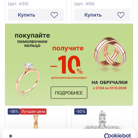
(арт. 43б)
(арт. 45б)
Купить
Купить
-58%
Лучшая цена
-50%