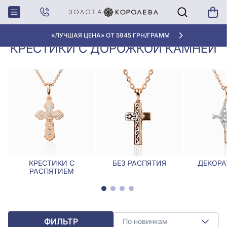
Крестики,
Крестики с дорожкой
Главная
Ладанки
камней
«ЛУЧШАЯ ЦЕНА» ОТ 5945 ГРН/ГРАММ
КРЕСТИКИ С ДОРОЖКОЙ КАМНЕЙ
КРЕСТИКИ С
БЕЗ РАСПЯТИЯ
ДЕКОРА
РАСПЯТИЕМ
ФИЛЬТР
По новинкам