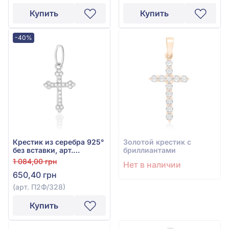
Купить
Купить
-40%
Крестик из серебра 925°
Золотой крестик с
без вставки, арт.
бриллиантами
П2Ф/328
1 084,00 грн
Нет в наличии
650,40 грн
(арт. П2Ф/328)
Купить