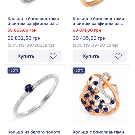
Кольцо с бриллиантами
Кольцо с бриллиантами
и синим сапфиром из
и синим сапфиром из
белого золота 585°,
красного золота 585°,
59 665,00 грн
60 871,00 грн
бриллиант 0,1ct, синий
арт. 1191397201сапф
29 832,50 грн
30 435,50 грн
сапфир 0,22ct, арт.
1191397202сапф
(арт. 1191397202сапф)
(арт. 1191397201сапф)
Купить
Купить
-50%
-50%
Кольцо из белого золота
Кольцо с бриллиантами