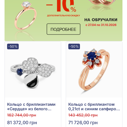
-50%
-50%
Кольцо с бриллиантами
Кольцо с бриллиантом
«Сердце» из белого
0,21ct и синим сапфиром
золота 585° с синим
0,36ct из красного
162 744,00 грн
143 452,00 грн
сапфиром 0,22ct и
золота 585°, арт. 701-
81 372,00 грн
71 726,00 грн
бриллиантом 0,36ct, арт.
005с
701-384с