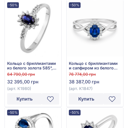
-50%
-50%
Кольцо с бриллиантами
Кольцо с бриллиантами
из белого золота 585°,
и сапфиром из белого
сапфир 0,31ct, бриллиант
золота 585°, сапфир
64 790,00 грн
76 774,00 грн
0,1ct, арт. К1980
0,53ct, бриллиант 0,13ct,
32 395,00 грн
38 387,00 грн
арт. К1847
(арт. К1980)
(арт. К1847)
Купить
Купить
-50%
-50%