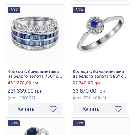
-50%
-50%
Кольцо с бриллиантами
Кольцо с бриллиантами
из белого золота 750° с
из белого золота 585° с
синим сапфиром 2,25ct
синим сапфиром 0,04ct
462 678,00 грн
67 740,00 грн
и бриллиантом 0,8ct, арт.
и бриллиантом 0,12ct,
231 339,00 грн
33 870,00 грн
К30107
арт. 701-408с
(арт. К30107)
(арт. 701-408с^)
Купить
Купить
-50%
-50%