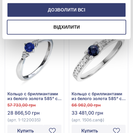
29 626,00 грн
31 163,50 грн
сапфир 0,13ct, арт.
0,064ct, арт. 105260сапф
1191399202сапф
(арт. 1191399202сапф)
(арт. 105260сапф)
ДОЗВОЛИТИ ВСІ
Купить
Купить
ВІДХИЛИТИ
-50%
-50%
Кольцо с бриллиантами
Кольцо с бриллиантами
из белого золота 585° с
из белого золота 585° с
синим сапфиром 0,27ct и
синим сапфиром 0,19ct и
57 733,00 грн
66 962,00 грн
бриллиантом 0,08ct, арт.
бриллиантом 0,096ct,
28 866,50 грн
33 481,00 грн
1-1220035
арт. 150б.сапф
(арт. 1-1220035)
(арт. 150б.сапф)
Купить
Купить