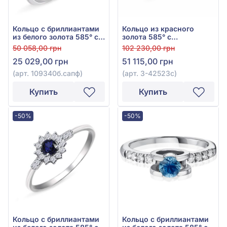
Кольцо с бриллиантами
Кольцо из красного
из белого золота 585° с
золота 585° с
синим сапфиром 0,075ct
бриллиантом 0,322ct и
50 058,00 грн
102 230,00 грн
и бриллиантом 0,048ct,
синим сапфиром
25 029,00 грн
51 115,00 грн
арт. 109340б.сапф
0,685ct, арт. 3-42523с
(арт. 109340б.сапф)
(арт. 3-42523с)
Купить
Купить
-50%
-50%
Кольцо с бриллиантами
Кольцо с бриллиантами