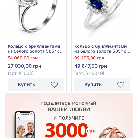
Кольцо с бриллиантами
Кольцо с бриллиантами
из белого золота 585° с
из белого золота 585° с
сапфиром 0,2ct и
синим сапфиром 0,29ct
54 060,00 грн
99 295,00 грн
бриллиантом 0,08ct, арт.
и бриллиантом 0,1ct, арт.
27 030,00 грн
49 647,50 грн
К1068
6-12049
(арт. К1068)
(арт. 6-12049)
Купить
Купить