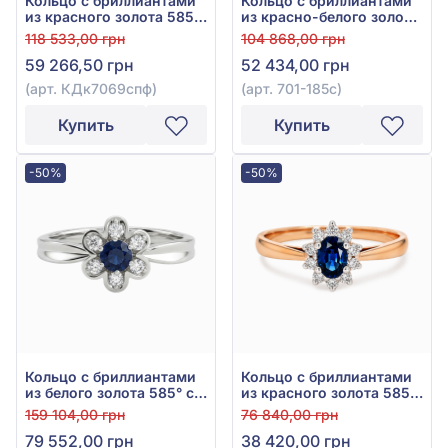
Кольцо с бриллиантами
Кольцо с бриллиантами
из красного золота 585°
из красно-белого золота
с синим сапфиром 0,51ct
585° с сапфиром 0,64ct и
118 533,00 грн
104 868,00 грн
и бриллиантом 0,35ct,
бриллиантом 0,15ct, арт.
59 266,50 грн
52 434,00 грн
арт. КДк7069спф
701-185с
(арт. КДк7069спф)
(арт. 701-185с)
Купить
Купить
-50%
-50%
Кольцо с бриллиантами
Кольцо с бриллиантами
из белого золота 585° с
из красного золота 585°,
синим сапфиром 0,3ct и
сапфир 0,3ct, бриллиант
159 104,00 грн
76 840,00 грн
бриллиантом 0,19ct, арт.
0,14ct, арт. 701-087с
79 552,00 грн
38 420,00 грн
701-005с