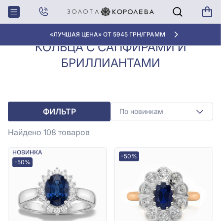
Кольца с
Кольца с сапфирами и
Главная
бриллиантами
бриллиантами
«ЛУЧШАЯ ЦЕНА» ОТ 5945 ГРН/ГРАММ
КОЛЬЦА С САПФИРАМИ И
БРИЛЛИАНТАМИ
ФИЛЬТР
По новинкам
Найдено 108
товаров
НОВИНКА
-50%
-50%