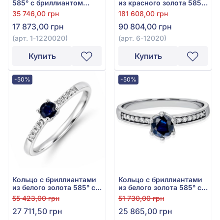
585° с бриллиантом
из красного золота 585°,
0,07ct и синим сапфиром
бриллиант 0,34ct, синий
35 746,00 грн
181 608,00 грн
0,08ct, арт. 1-1220020
сапфир 0,63ct, арт. 6-
17 873,00 грн
90 804,00 грн
12020
(арт. 1-1220020)
(арт. 6-12020)
Купить
Купить
-50%
-50%
Кольцо с бриллиантами
Кольцо с бриллиантами
из белого золота 585° с
из белого золота 585° с
синим сапфиром 0,13ct и
синим сапфиром 0,36ct
55 423,00 грн
51 730,00 грн
бриллиантом 0,03ct, арт.
и бриллиантом 0,048ct,
27 711,50 грн
25 865,00 грн
6-GS043с
арт. 6-SPT035-2c