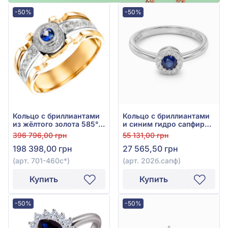
-50%
-50%
Кольцо с бриллиантами
Кольцо с бриллиантами
из жёлтого золота 585° с
и синим гидро сапфиром
бриллиантом 0,44ct и
из белого золота 585°,
396 796,00 грн
55 131,00 грн
синим сапфиром 0,3ct,
арт. 202б.сапф
198 398,00 грн
27 565,50 грн
арт. 701-460с*
(арт. 701-460с*)
(арт. 202б.сапф)
Купить
Купить
-50%
-50%