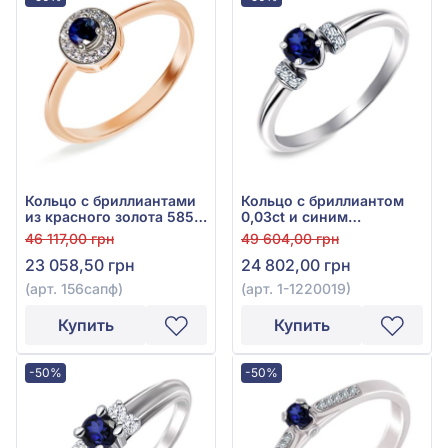
Кольцо с бриллиантами
Кольцо с бриллиантом
из красного золота 585°
0,03ct и синим
с синим сапфиром 0,17ct
сапфиром 0,22ct из
46 117,00 грн
49 604,00 грн
и бриллиантом 0,065ct,
белого золота 585°, арт.
23 058,50 грн
24 802,00 грн
арт. 156сапф
1-1220019
(арт. 156сапф)
(арт. 1-1220019)
Купить
Купить
-50%
-50%