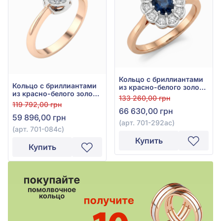
Кольцо с бриллиантами
Кольцо с бриллиантами
из красно-белого золота
из красно-белого золота
585° с синим сапфиром
133 260,00 грн
585° с синим сапфиром
0,43ct и бриллиантом
119 792,00 грн
0,29ct и бриллиантом
66 630,00 грн
0,19ct, арт. 701-292ас
59 896,00 грн
0,11ct, арт. 701-084с
(арт. 701-292ас)
(арт. 701-084с)
Купить
Купить