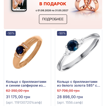
-50%
-50%
Кольцо с бриллиантами
Кольцо с бриллиантами
и синим сапфиром из
из белого золота 585° с
красного золота 585°,
синим сапфиром 0,35ct
62 350,00 грн
57 796,00 грн
синий сапфир 0,42ct,
и бриллиантом 0,13ct,
31 175,00 грн
28 898,00 грн
бриллиант 0,03ct, арт.
арт. 155б.сапф
1191307201сапф
(арт. 1191307201сапф)
(арт. 155б.сапф)