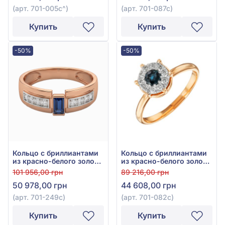
(арт. 701-005с^)
(арт. 701-087с)
Купить
Купить
-50%
-50%
Кольцо с бриллиантами
Кольцо с бриллиантами
из красно-белого золота
из красно-белого золота
585° с сапфиром 0,2ct и
585° с синим сапфиром
101 956,00 грн
89 216,00 грн
бриллиантом 0,06ct, арт.
0,13ct и бриллиантом
50 978,00 грн
44 608,00 грн
701-249с
0,07ct, арт. 701-082с
(арт. 701-249с)
(арт. 701-082с)
Купить
Купить