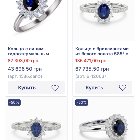
Кольцо с синим
Кольцо с бриллиантами
гидротермальным
из белого золота 585° с
сапфиром 0,53ct и
синим сапфиром 1,69ct и
87 393,00 грн
135 471,00 грн
бриллиантами 0,282ct из
бриллиантом 0,27ct, арт.
43 696,50 грн
67 735,50 грн
белого золота 585°, арт.
6-12063
158б.сапф
(арт. 158б.сапф)
(арт. 6-12063)
Купить
Купить
-50%
-50%