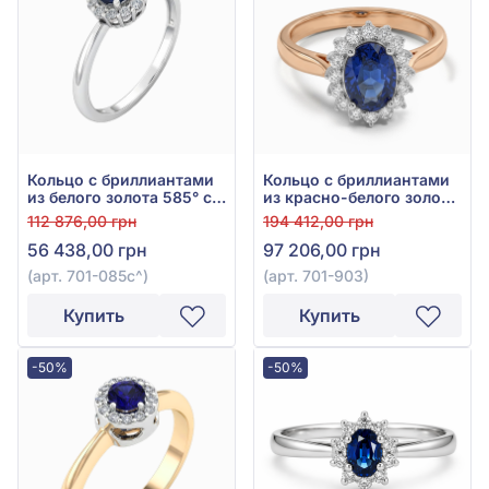
Кольцо с бриллиантами
Кольцо с бриллиантами
из белого золота 585° с
из красно-белого золота
синим сапфиром 0,45ct
585° с синим сапфиром
112 876,00 грн
194 412,00 грн
и бриллиантом 0,19ct,
1,5ct и бриллиантом
56 438,00 грн
97 206,00 грн
арт. 701-085с
0,18ct, арт. 701-903
(арт. 701-085с^)
(арт. 701-903)
Купить
Купить
-50%
-50%