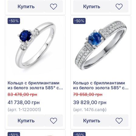
Купить
Купить
-50%
-50%
Кольцо с бриллиантами
Кольцо с бриллиантами
из белого золота 585° с
из белого золота 585° с
синим сапфиром 0,43ct
синим сапфиром 0,275ct
83 476,00 грн
79 658,00 грн
и бриллиантом 0,04ct,
и бриллиантом 0,152ct,
41 738,00 грн
39 829,00 грн
арт. 1-1220001
арт. 147б.сапф
(арт. 1-1220001)
(арт. 147б.сапф)
Купить
Купить
-50%
-50%