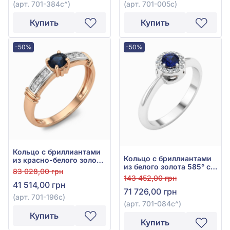
(арт. 701-384с^)
(арт. 701-005с)
Купить
Купить
-50%
-50%
Кольцо с бриллиантами
Кольцо с бриллиантами
из красно-белого золота
из белого золота 585° с
585° с синим сапфиром
83 028,00 грн
синим сапфиром 0,37ct и
0,26ct и бриллиантом
143 452,00 грн
бриллиантом 0,12ct, арт.
41 514,00 грн
0,08ct, арт. 701-196с
71 726,00 грн
701-084с
(арт. 701-196с)
(арт. 701-084с^)
Купить
Купить