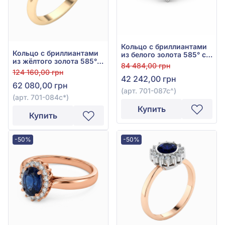
Кольцо с бриллиантами
Кольцо с бриллиантами
из белого золота 585° с
из жёлтого золота 585° с
сапфиром 0,33ct и
84 484,00 грн
синим сапфиром 0,3ct и
бриллиантом 0,14ct, арт.
124 160,00 грн
бриллиантом 0,12ct, арт.
42 242,00 грн
701-087с
62 080,00 грн
701-084с*
(арт. 701-087с^)
(арт. 701-084с*)
Купить
Купить
-50%
-50%