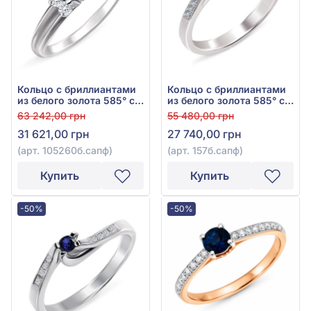
Кольцо с бриллиантами
Кольцо с бриллиантами
из белого золота 585° с
из белого золота 585° с
синим сапфиром 0,11ct и
бриллиантом 0,06ct и
63 242,00 грн
55 480,00 грн
бриллиантом 0,052ct,
синим сапфиром 0,19ct,
31 621,00 грн
27 740,00 грн
арт. 105260б.сапф
арт. 157б.сапф
(арт. 105260б.сапф)
(арт. 157б.сапф)
Купить
Купить
-50%
-50%