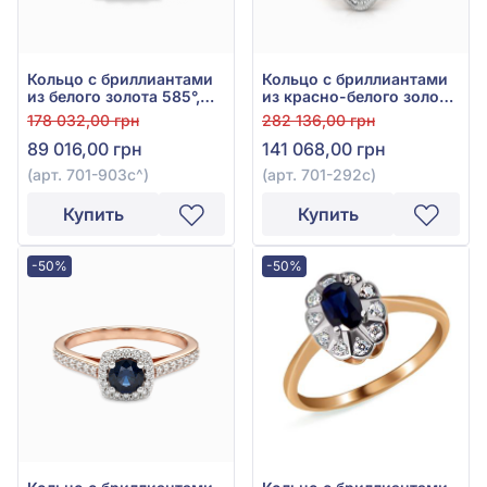
Кольцо с бриллиантами
Кольцо с бриллиантами
из белого золота 585°,
из красно-белого золота
Синий Сапфир 1,35ct,
585° с синим сапфиром
178 032,00 грн
282 136,00 грн
Бриллиант 0,16ct, арт.
0,9ct и бриллиантом
89 016,00 грн
141 068,00 грн
701-903с
0,31ct, арт. 701-292с
(арт. 701-903с^)
(арт. 701-292с)
Купить
Купить
-50%
-50%