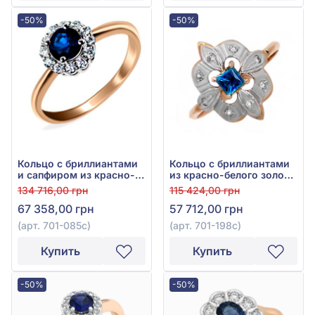
-50%
-50%
Кольцо с бриллиантами
Кольцо с бриллиантами
и сапфиром из красно-
из красно-белого золота
белого золота 585°,
585° с сапфиром 0,27ct и
134 716,00 грн
115 424,00 грн
сапфир 0,7ct, бриллиант
бриллиантом 0,1ct, арт.
67 358,00 грн
57 712,00 грн
0,17ct, арт. 701-085с
701-198c
(арт. 701-085с)
(арт. 701-198c)
Купить
Купить
-50%
-50%