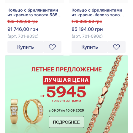
Кольцо с бриллиантами
Кольцо с бриллиантами
из красного золота 585°
из красно-белого золота
с синим сапфиром 1ct и
585° с синим сапфиром
183 492,00 грн
170 388,00 грн
бриллиантом 0,21ct, арт.
0,87ct и бриллиантом
91 746,00 грн
85 194,00 грн
701-903с
0,27ct, арт. 701-090с
(арт. 701-903с)
(арт. 701-090с)
Купить
Купить