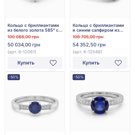
Кольцо с бриллиантами
Кольцо с бриллиантами
из белого золота 585° с
и синим сапфиром из
синим сапфиром 0,53ct
белого золота 585°, арт.
100 068,00 грн
108 705,00 грн
и бриллиантом 0,28ct,
6-12048
50 034,00 грн
54 352,50 грн
арт. 6-12061
(арт. 6-12061)
(арт. 6-12048)
Купить
Купить
-50%
-50%