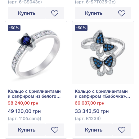
(арт. 6-GS043с)
(арт. 6-SPT035-2c)
Купить
Купить
-50%
-50%
Кольцо с бриллиантами
Кольцо с бриллиантами
и сапфиром из белого
и сапфиром «Бабочка»
золота 585°, бриллиант
из белого золота 585°,
98 240,00 грн
66 687,00 грн
0,308ct, сапфир 0,185ct,
арт. К1239
49 120,00 грн
33 343,50 грн
арт. 110б.сапф
(арт. 110б.сапф)
(арт. К1239)
Купить
Купить