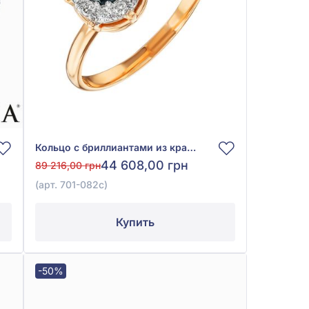
Кольцо с бриллиантами из красно-белого золота 585° с синим сапфиром 0,13ct и бриллиантом 0,07ct, арт. 701-082с
44 608,00 грн
89 216,00 грн
(арт. 701-082с)
Купить
-50%