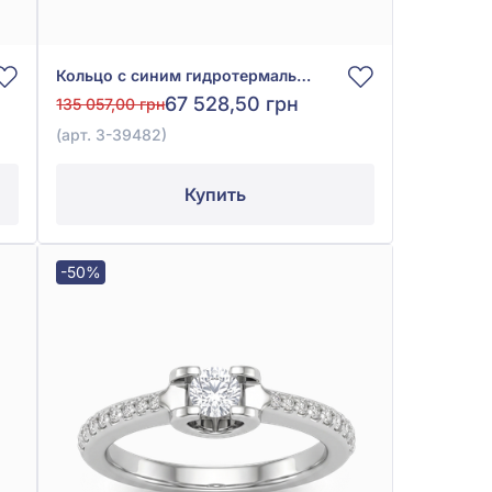
Кольцо с синим гидротермальным сапфиром 0,84ct и бриллиантами 0,06ct из белого золота 750°, арт. 3-39482
67 528,50 грн
135 057,00 грн
(арт. 3-39482)
Купить
-50%