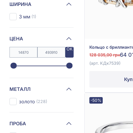
ШИРИНА
3 мм
(1)
ЦЕНА
OK
64 0
128 035,00 грн
(арт. КДк7539)
Куп
МЕТАЛЛ
-50%
золото
(228)
ПРОБА