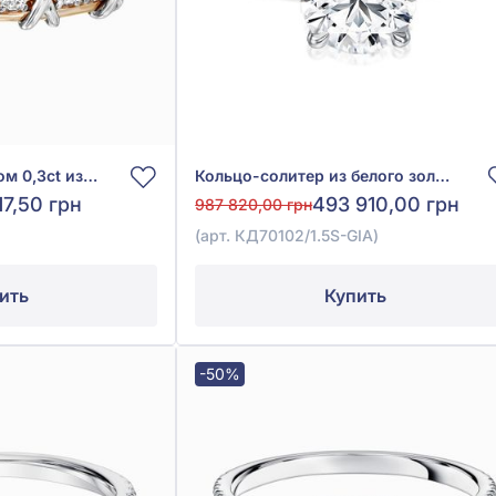
Кольцо с бриллиантом 0,3ct из красно-белого золота 585°, арт. КДк7539
Кольцо-солитер из белого золота 585° с бриллиантом 1,5ct, арт. КД70102/1.5S-GIA
17,50 грн
493 910,00 грн
987 820,00 грн
(арт. КД70102/1.5S-GIA)
ить
Купить
-50%