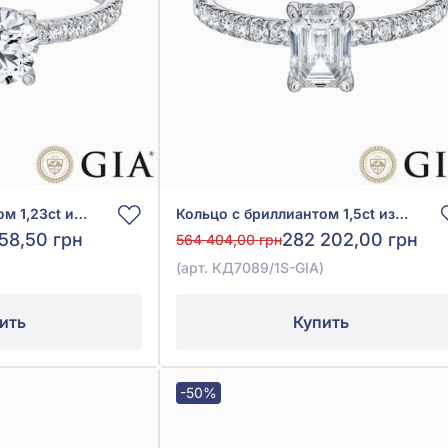
Кольцо с бриллиантом 1,23ct из белого золота 585°, арт. КД7088/1S-GIA
Кольцо с бриллиантом 1,5ct из белого золота 585°, арт. КД7089/1S-GIA
58,50 грн
282 202,00 грн
564 404,00 грн
)
(арт. КД7089/1S-GIA)
ить
Купить
-50%