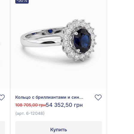
-50%
Кольцо с бриллиантами и синим сапфиром из белого золота 585°, арт. 6-12048
54 352,50 грн
108 705,00 грн
(арт. 6-12048)
Купить