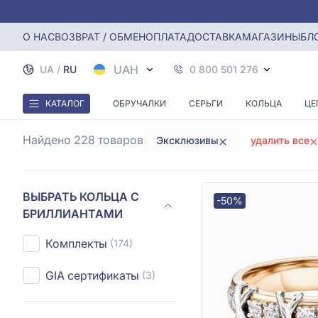
Главная
Кольца с бриллиантами
Эксклюзивное кольцо
О НАС
ВОЗВРАТ / ОБМЕН
ОПЛАТА
ДОСТАВКА
МАГАЗИНЫ
БЛ
ЭКСКЛЮ
UAH
UA
/
RU
0 800 501 276
КАТАЛОГ
ОБРУЧАЛКИ
СЕРЬГИ
КОЛЬЦА
ЦЕ
Найдено 228
товаров
Эксклюзивы
удалить все
ВЫБРАТЬ КОЛЬЦА С
-50%
БРИЛЛИАНТАМИ
Комплекты
(174)
GIA сертификаты
(3)