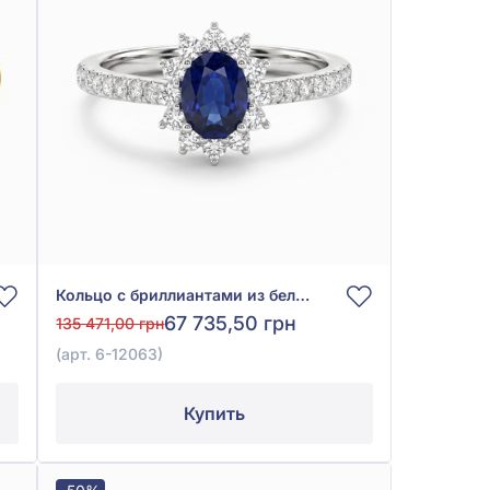
Кольцо с бриллиантами из белого золота 585° с синим сапфиром 1,69ct и бриллиантом 0,27ct, арт. 6-12063
67 735,50 грн
135 471,00 грн
(арт. 6-12063)
Купить