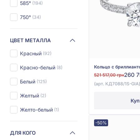
585°
(194)
750°
(34)
ЦВЕТ МЕТАЛЛА
Красный
(92)
Красно-белый
(8)
260 7
521 517,00 грн
Белый
(125)
(арт. КД7088/1S-GIA
Желтый
(2)
Куп
Желто-белый
(1)
-50%
ДЛЯ КОГО