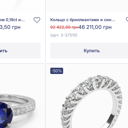
Кольцо с бриллиантом 0,19ct из белого золота 585°, арт. 6-12058
Кольцо с бриллиантами и синим гидросапфиром из белого золота 750°, арт. 3-37515
3,50 грн
46 211,00 грн
92 422,00 грн
(арт. 3-37515)
ить
Купить
-50%