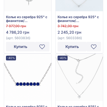
Колье из серебра 925° с
Колье из серебра 925° с
фианитом/
фианитом/
куб.цирконием, арт.
куб.цирконием, арт.
7 977,00 грн
3 742,00 грн
560383б
560338б
4 786,20 грн
2 245,20 грн
(арт. 560383б)
(арт. 560338б)
Купить
Купить
-40%
-40%
Колье из серебра 925° с
Колье из серебра 925° с