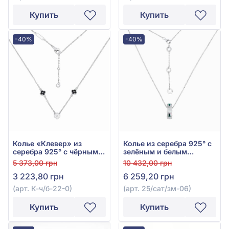
Купить
Купить
-40%
-40%
Колье «Клевер» из
Колье из серебра 925° с
серебра 925° с чёрными
зелёным и белым
и белыми фианитами,
фианитом, арт. 25/сат/
5 373,00 грн
10 432,00 грн
арт. К-ч/б-22-0
зм-06
3 223,80 грн
6 259,20 грн
(арт. К-ч/б-22-0)
(арт. 25/сат/зм-06)
Купить
Купить