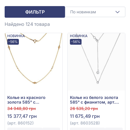
ФИЛЬТР
По новинкам
Найдено 124
товара
НОВИНКА
НОВИНКА
-56%
-56%
Колье из красного
Колье из белого золота
золота 585° с
585° с фианитом, арт.
куб.окс.циркония, арт.
860352В
34 948,80 грн
26 535,20 грн
860152
15 377,47 грн
11 675,49 грн
(арт. 860152)
(арт. 860352В)