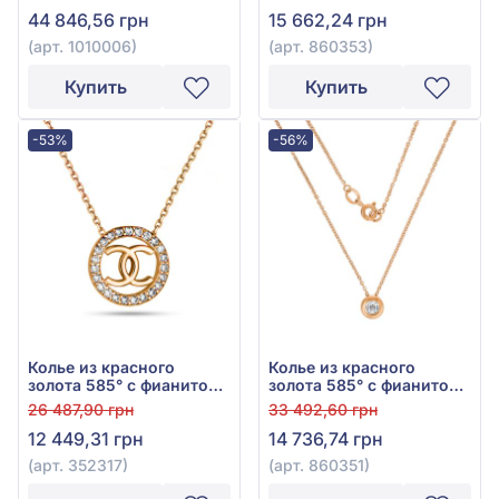
эмалью, арт. 1010006
44 846,56 грн
15 662,24 грн
(арт. 1010006)
(арт. 860353)
Купить
Купить
-53%
-56%
Колье из красного
Колье из красного
золота 585° с фианитом,
золота 585° с фианитом,
арт. 352317
арт. 860351
26 487,90 грн
33 492,60 грн
12 449,31 грн
14 736,74 грн
(арт. 352317)
(арт. 860351)