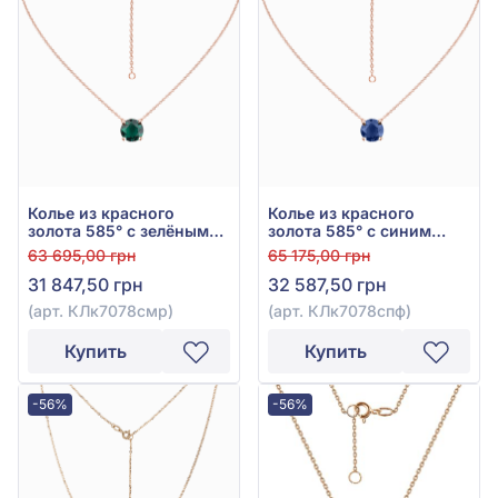
Колье из красного
Колье из красного
золота 585° с зелёным
золота 585° с синим
изумрудом гидро 1,09ct,
гидротермальным
63 695,00 грн
65 175,00 грн
арт. КЛк7078смр
сапфиром 1,9ct, арт.
31 847,50 грн
32 587,50 грн
КЛк7078спф
(арт. КЛк7078смр)
(арт. КЛк7078спф)
Купить
Купить
-56%
-56%