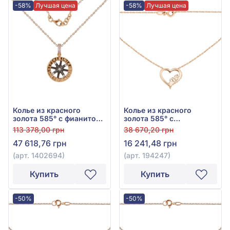
-58%
Лучшая цена
-58%
Лучшая цена
Колье из красного
Колье из красного
золота 585° с фианитом,
золота 585° с
арт. 1402694
фианитами, арт. 194247
113 378,00 грн
38 670,20 грн
47 618,76 грн
16 241,48 грн
(арт. 1402694)
(арт. 194247)
Купить
Купить
-50%
-50%