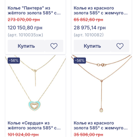
Колье "Пантера" из
Колье из красного
жёлтого золота 585° с
золота 585° с жемчугом,
зелёным фианитом и
арт. 1010082
273 070,00 грн
65 852,60 грн
фианитом, арт.
120 150,80 грн
28 975,14 грн
1010035зж
(арт. 1010035зж)
(арт. 1010082)
Купить
Купить
-56%
-56%
Колье «Сердце» из
Колье из красного
жёлтого золота 585° с
золота 585° с жемчугом,
фианитом, бирюзой и
арт. 860353
101 924,00 грн
35 596,00 грн