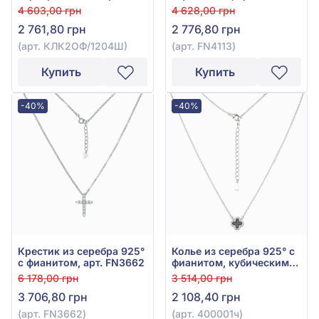
ониксом и фианитом,
4 603,00 грн
4 628,00 грн
арт. КЛК2ОФ/1204Ш
2 761,80 грн
2 776,80 грн
(арт. КЛК2ОФ/1204Ш)
(арт. FN4113)
Купить
Купить
-40%
-40%
Крестик из серебра 925°
Колье из серебра 925° с
с фианитом, арт. FN3662
фианитом, кубическим
цирконием и чёрным
6 178,00 грн
3 514,00 грн
ониксом, арт. 400001ч
3 706,80 грн
2 108,40 грн
(арт. FN3662)
(арт. 400001ч)