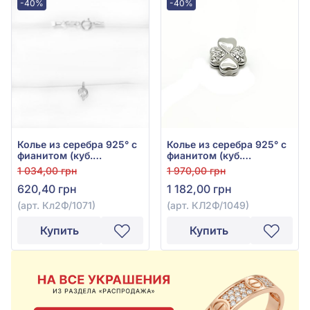
-40%
-40%
Колье из серебра 925° с
Колье из серебра 925° с
фианитом (куб.
фианитом (куб.
цирконий), арт.
цирконий), арт.
1 034,00 грн
1 970,00 грн
Кл2Ф/1071
КЛ2Ф/1049
620,40 грн
1 182,00 грн
(арт. Кл2Ф/1071)
(арт. КЛ2Ф/1049)
Купить
Купить