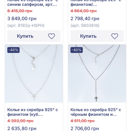
синим сапфиром, арт.
фианитом/
8192р-HSPH
куб.цирконием, арт.
6 415,00 грн
4 664,00 грн
560361б
3 849,00 грн
2 798,40 грн
(арт. 8192р-HSPH)
(арт. 560361б)
Купить
Купить
-40%
-40%
Колье из серебра 925° с
Колье из серебра 925° с
фианитом (куб.
чёрным фианитом и
цирконий), арт. FN2740
эмалью, арт. FN3308
4 393,00 грн
4 511,00 грн
2 635,80 грн
2 706,60 грн