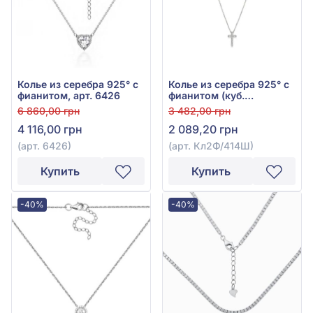
Колье из серебра 925° с
Колье из серебра 925° с
фианитом, арт. 6426
фианитом (куб.
цирконий), арт.
6 860,00 грн
3 482,00 грн
Кл2Ф/414Ш
4 116,00 грн
2 089,20 грн
(арт. 6426)
(арт. Кл2Ф/414Ш)
Купить
Купить
-40%
-40%