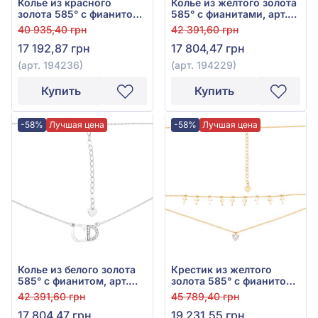
Колье из красного
Колье из жёлтого золота
золота 585° с фианитом,
585° с фианитами, арт.
арт. 194236
194229
40 935,40 грн
42 391,60 грн
17 192,87 грн
17 804,47 грн
(арт. 194236)
(арт. 194229)
Купить
Купить
-58%
Лучшая цена
-58%
Лучшая цена
Колье из белого золота
Крестик из желтого
585° с фианитом, арт.
золота 585° с фианитом,
194237
арт. 194284
42 391,60 грн
45 789,40 грн
17 804,47 грн
19 231,55 грн