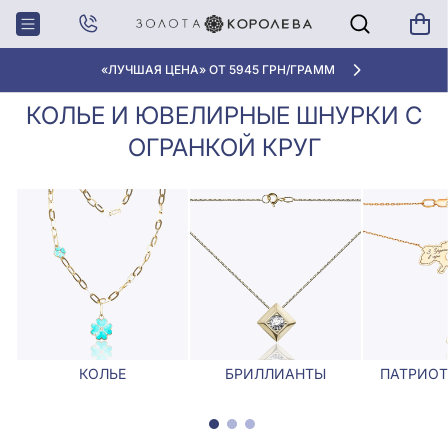
Колье,
Колье и ювелирные шнурки с
Главная
Ювелирные
огранкой Круг
шнурки
«ЛУЧШАЯ ЦЕНА» ОТ 5945 ГРН/ГРАММ
КОЛЬЕ И ЮВЕЛИРНЫЕ ШНУРКИ С
ОГРАНКОЙ КРУГ
КОЛЬЕ
БРИЛЛИАНТЫ
ПАТРИОТ