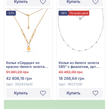
Купить
Купить
-53%
-58%
Лучшая цена
Колье «Сердце» из
Колье из белого золота
красно-белого золота
585° с фианитом, арт.
585° с фианитом, арт.
1602128
91 081,20 грн
43 492,00 грн
352425кб
42 808,16 грн
18 266,64 грн
(арт. 352425кб)
(арт. 1602128)
Купить
Купить