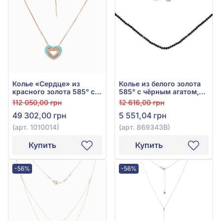
Колье «Сердце» из
Колье из белого золота
красного золота 585° с
585° с чёрным агатом,
фианитом, бирюзой и
арт. 869343В
112 050,00 грн
12 616,00 грн
эмалью, арт. 1010014
49 302,00 грн
5 551,04 грн
(арт. 1010014)
(арт. 869343В)
Купить
Купить
-56%
-56%