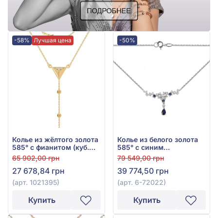
-58%
Лучшая цена
-50%
Колье из жёлтого золота
Колье из белого золота
585° с фианитом (куб.
585° с синим
цирконий), арт. 1021395
гидротермальным
65 902,00 грн
79 549,00 грн
сапфиром и фианитом
27 678,84 грн
39 774,50 грн
(куб. цирконий) 0,36ct,
арт. 6-72022
(арт. 1021395)
(арт. 6-72022)
Купить
Купить