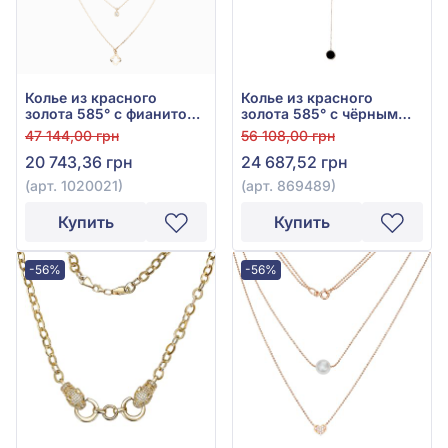
Колье из красного
Колье из красного
золота 585° с фианитом,
золота 585° с чёрным
арт. 1020021
агатом, арт. 869489
47 144,00 грн
56 108,00 грн
20 743,36 грн
24 687,52 грн
(арт. 1020021)
(арт. 869489)
Купить
Купить
-56%
-56%