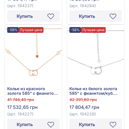
(арт. 194237)
(арт. 194284)
Купить
Купить
-58%
Лучшая цена
-58%
Лучшая цена
Колье из красного
Колье из белого золота
золота 585° с фианитом,
585° с фианитом/куб.
арт. 194227
цирконием, арт. 194228
41 744,40 грн
42 391,60 грн
17 532,65 грн
17 804,47 грн
(арт. 194227)
(арт. 194228)
Купить
Купить