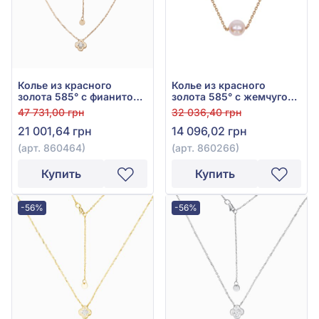
Колье из красного
Колье из красного
золота 585° с фианитом,
золота 585° с жемчугом,
арт. 860464
арт. 860266
47 731,00 грн
32 036,40 грн
21 001,64 грн
14 096,02 грн
(арт. 860464)
(арт. 860266)
Купить
Купить
-56%
-56%