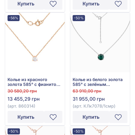
Купить
Купить
-56%
-50%
Колье из красного
Колье из белого золота
золота 585° с фианитом,
585° с зелёным
арт. 860314
изумрудом гидро 1,04ct,
30 580,20 грн
63 910,00 грн
арт. КЛк7078/1смр
13 455,29 грн
31 955,00 грн
(арт. 860314)
(арт. КЛк7078/1смр)
Купить
Купить
-50%
-50%