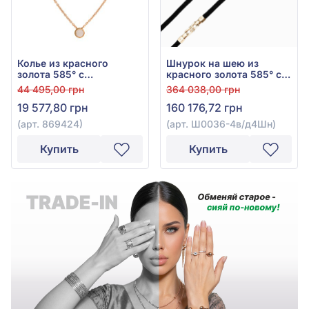
Колье из красного
Шнурок на шею из
золота 585° с
красного золота 585° с
перламутром, арт.
чёрным шёлком и
44 495,00 грн
364 038,00 грн
869424
чёрными
19 577,80 грн
160 176,72 грн
куб.окс.циркония, арт.
Ш0036-4в/д4Шн
(арт. 869424)
(арт. Ш0036-4в/д4Шн)
Купить
Купить