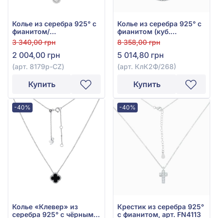
Колье из серебра 925° с
Колье из серебра 925° с
фианитом/
фианитом (куб.
куб.цирконием, арт.
цирконий), арт.
3 340,00 грн
8 358,00 грн
8179р-CZ
КлК2Ф/268
2 004,00 грн
5 014,80 грн
(арт. 8179р-CZ)
(арт. КлК2Ф/268)
Купить
Купить
-40%
-40%
Колье «Клевер» из
Крестик из серебра 925°
серебра 925° с чёрным
с фианитом, арт. FN4113