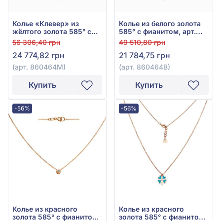
Колье «Клевер» из
Колье из белого золота
жёлтого золота 585° с
585° с фианитом, арт.
фианитом, арт. 860464М
860464В
56 306,40 грн
49 510,80 грн
24 774,82 грн
21 784,75 грн
(арт. 860464М)
(арт. 860464В)
Купить
Купить
-56%
-56%
Колье из красного
Колье из красного
золота 585° с фианитом,
золота 585° с фианитом,