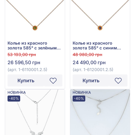
Колье из красного
Колье из красного
золота 585° с зелёным
золота 585° с синим
изумрудом 0,06ct, арт. 1-
сапфиром 0,07ct, арт. 1-
53 193,00 грн
48 980,00 грн
6110001.2.5
6120001.2.5
26 596,50 грн
24 490,00 грн
(арт. 1-6110001.2.5)
(арт. 1-6120001.2.5)
Купить
Купить
НОВИНКА
НОВИНКА
-40%
-40%