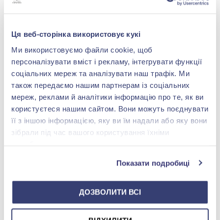
-40%
Ця веб-сторінка використовує кукі
Ми використовуємо файли cookie, щоб
персоналізувати вміст і рекламу, інтегрувати функції
соціальних мереж та аналізувати наш трафік. Ми
також передаємо нашим партнерам із соціальних
мереж, реклами й аналітики інформацію про те, як ви
користуєтеся нашим сайтом. Вони можуть поєднувати
Колье из серебра 925° с
її з іншою інформацією, яку ви їм надали або яку вони
фианитом, кубическим
зібрали під час вашого користування їхніми
цирконием, бирюзовым
6 511,00 грн
камнем и бирюзой, арт.
службами.
3 906,60 грн
126922
(арт. 126922)
Показати подробиці
Купить
ДОЗВОЛИТИ ВСІ