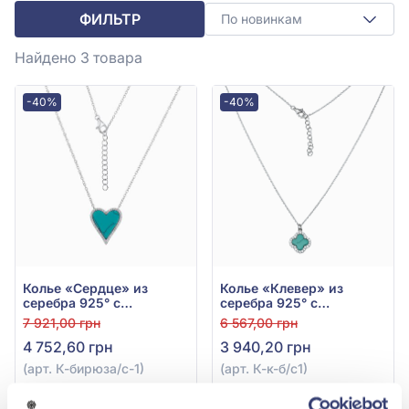
ФИЛЬТР
По новинкам
Найдено 3
товара
-40%
-40%
Колье «Сердце» из
Колье «Клевер» из
серебра 925° с
серебра 925° с
фианитом, кубическим
фианитом, кубическим
7 921,00 грн
6 567,00 грн
цирконием, бирюзовым
цирконием, бирюзовым
4 752,60 грн
3 940,20 грн
фианитом и бирюзой,
камнем и бирюзой, арт.
арт. К-бирюза/с-1
К-к-б/с1
(арт. К-бирюза/с-1)
(арт. К-к-б/с1)
Купить
Купить