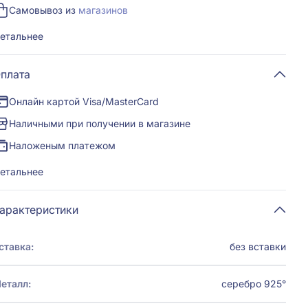
Самовывоз из
магазинов
етальнее
плата
Онлайн картой Visa/MasterCard
Наличными при получении в магазине
Наложеным платежом
етальнее
арактеристики
ставка:
без вставки
еталл:
серебро 925°