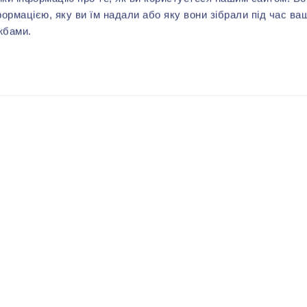
формацією, яку ви їм надали або яку вони зібрали під час ва
жбами.
ВАМ МОЖЕТ ПОНРАВИТЬСЯ
-40%