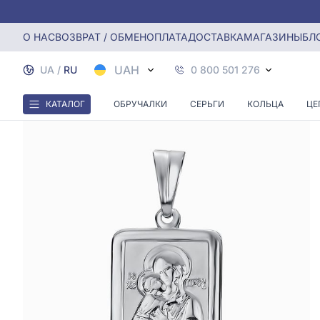
Главная
Подвеска-ладанка «Владимирская икона Божией 
О НАС
ВОЗВРАТ / ОБМЕН
ОПЛАТА
ДОСТАВКА
МАГАЗИНЫ
БЛ
UAH
UA
/
RU
0 800 501 276
КАТАЛОГ
ОБРУЧАЛКИ
СЕРЬГИ
КОЛЬЦА
ЦЕ