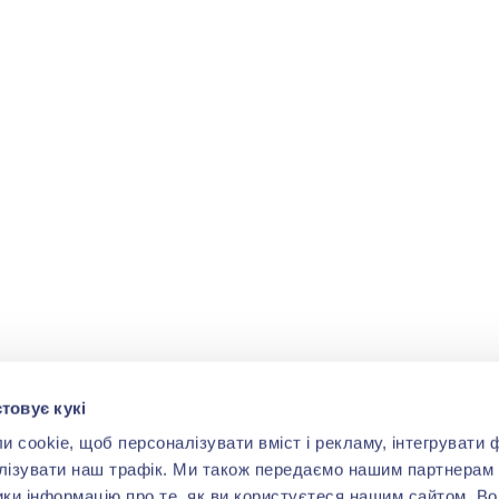
товує кукі
cookie, щоб персоналізувати вміст і рекламу, інтегрувати ф
лізувати наш трафік. Ми також передаємо нашим партнерам 
ики інформацію про те, як ви користуєтеся нашим сайтом. В