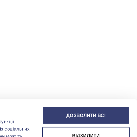
ДОЗВОЛИТИ ВСІ
ункції
із соціальних
ВІДХИЛИТИ
они можуть