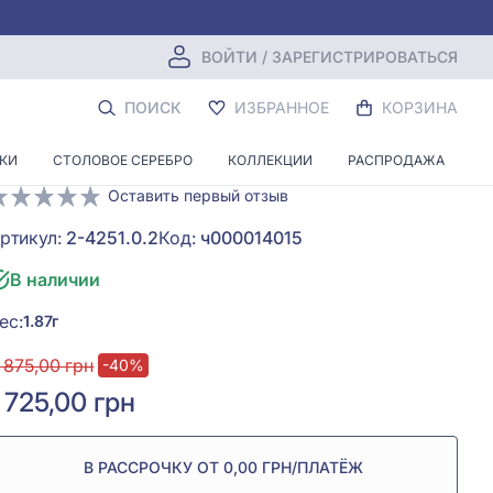
ВОЙТИ / ЗАРЕГИСТРИРОВАТЬСЯ
Подвеска-ладанка «Владимирская
ПОИСК
ИЗБРАННОЕ
КОРЗИНА
икона Божией Матери» из серебра
925°, арт. 2-4251.0.2
НКИ
СТОЛОВОЕ СЕРЕБРО
КОЛЛЕКЦИИ
РАСПРОДАЖА
Оставить первый отзыв
ртикул:
2-4251.0.2
Код:
ч000014015
В наличии
ес:
1.87г
 875,00 грн
-40%
1 725,00 грн
В РАССРОЧКУ ОТ 0,00 ГРН/ПЛАТЁЖ