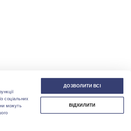
ДОЗВОЛИТИ ВСІ
ункції
із соціальних
ВІДХИЛИТИ
они можуть
шого