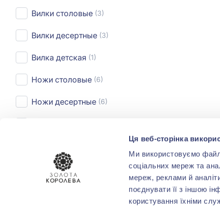
Вилки столовые
(3)
Вилки десертные
(3)
Вилка детская
(1)
Ножи столовые
(6)
Ножи десертные
(6)
Расчески
(1)
Ця веб-сторінка викорис
Приборы для
(16)
Ми використовуємо файли 
сервировки
соціальних мереж та ана
мереж, реклами й аналіт
ВСТАВКА
поєднувати її з іншою ін
користування їхніми слу
Без вставки
(1)