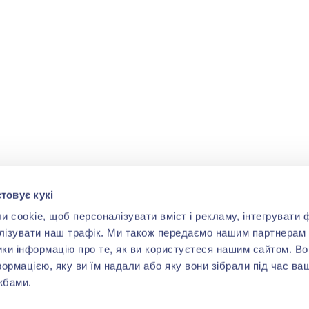
товує кукі
cookie, щоб персоналізувати вміст і рекламу, інтегрувати ф
лізувати наш трафік. Ми також передаємо нашим партнерам 
ики інформацію про те, як ви користуєтеся нашим сайтом. В
формацією, яку ви їм надали або яку вони зібрали під час ва
жбами.