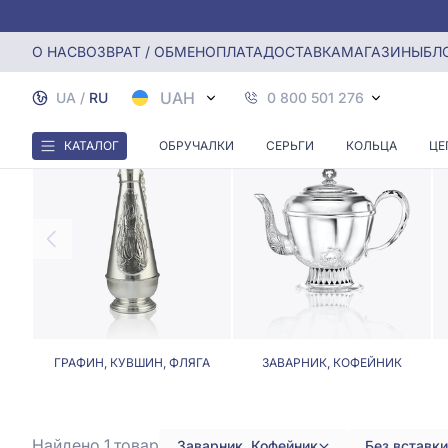
Главная
Столовое серебро
Заварники и кофейники без
О НАС
ВОЗВРАТ / ОБМЕН
ОПЛАТА
ДОСТАВКА
МАГАЗИНЫ
БЛ
ЗАВАР
UAH
UA
/
RU
0 800 501 276
КАТАЛОГ
ОБРУЧАЛКИ
СЕРЬГИ
КОЛЬЦА
ЦЕ
ГРАФИН, КУВШИН, ФЛЯГА
ЗАВАРНИК, КОФЕЙНИК
Найдено 1
товар
Заварник, Кофейник
Без вставки