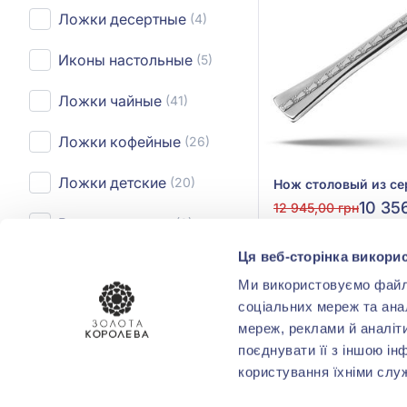
Ложки десертные
(4)
Иконы настольные
(5)
Ложки чайные
(41)
Ложки кофейные
(26)
Ложки детские
(20)
10 35
12 945,00 грн
Вилки столовые
(3)
(арт. 112 601)
Ця веб-сторінка викорис
Вилки десертные
(3)
Куп
Ми використовуємо файли 
Вилка детская
(1)
соціальних мереж та ана
мереж, реклами й аналіт
Ножи столовые
(6)
поєднувати її з іншою ін
користування їхніми слу
Ножи десертные
(6)