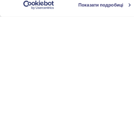
Показати подробиці
Расчески
(1)
Приборы для
(16)
сервировки
ВСТАВКА
Без вставки
(6)
ЦВЕТ ВСТАВКИ
СТИЛЬ
ТЕМАТИКА