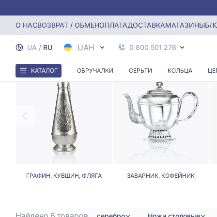
Главная
Столовое серебро
Серебряные столовые ножи
О НАС
ВОЗВРАТ / ОБМЕН
ОПЛАТА
ДОСТАВКА
МАГАЗИНЫ
БЛ
СЕРЕБР
UAH
UA
/
RU
0 800 501 276
КАТАЛОГ
ОБРУЧАЛКИ
СЕРЬГИ
КОЛЬЦА
ЦЕ
ГРАФИН, КУВШИН, ФЛЯГА
ЗАВАРНИК, КОФЕЙНИК
Найдено 6
товаров
серебро
Ножи столовые