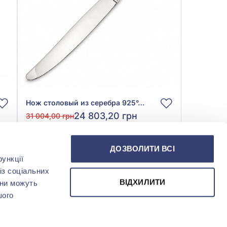
Нож столовый из серебра 925°, арт. 2.95.0201
24 803,20 грн
31 004,00 грн
(арт. 2.95.0201)
ДОЗВОЛИТИ ВСІ
Купить
ункції
із соціальних
ВІДХИЛИТИ
они можуть
шого