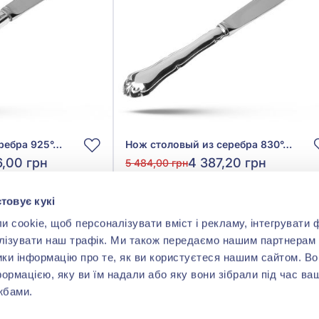
Нож столовый из серебра 925°, арт. 112 601
Нож столовый из серебра 830°, арт. 110 101
6,00 грн
4 387,20 грн
5 484,00 грн
(арт. 110 101)
товує кукі
ить
Купить
cookie, щоб персоналізувати вміст і рекламу, інтегрувати ф
лізувати наш трафік. Ми також передаємо нашим партнерам 
ики інформацію про те, як ви користуєтеся нашим сайтом. В
формацією, яку ви їм надали або яку вони зібрали під час ва
жбами.