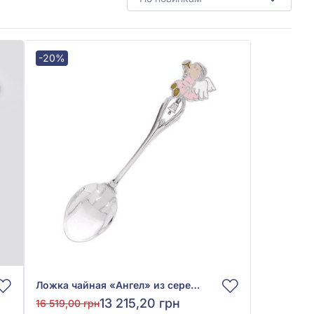
-20%
Ложка чайная «Ангел» из серебра 925° с фианитом и розовой, жёлтой, оранжевой эмалью, арт. Ложка 24 Ангелок эм
13 215,20 грн
16 519,00 грн