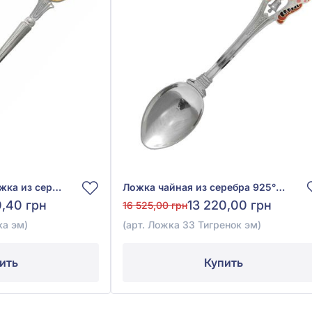
Мышка — чайная ложка из серебра 925° с розовой и жёлтой эмалью, арт. Ложка 37 Мышка эм
Ложка чайная из серебра 925° с розовой, оранжевой и чёрной эмалью, арт. Ложка 33 Тигренок эм
0,40 грн
13 220,00 грн
16 525,00 грн
ка эм)
(арт. Ложка 33 Тигренок эм)
ить
Купить