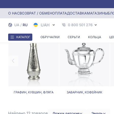
Главная
Столовое серебро
Ложки детские с эмалью
О НАС
ВОЗВРАТ / ОБМЕН
ОПЛАТА
ДОСТАВКА
МАГАЗИНЫ
БЛ
UAH
UA
/
RU
0 800 501 276
КАТАЛОГ
ОБРУЧАЛКИ
СЕРЬГИ
КОЛЬЦА
ЦЕ
ГРАФИН, КУВШИН, ФЛЯГА
ЗАВАРНИК, КОФЕЙНИК
Найдено 12
товаров
Ложки детские
Эмаль