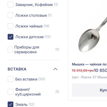
Заварник, Кофейник
(1)
Ложки столовые
(1)
Ложки чайные
(19)
Ложки детские
(12)
Приборы для
(1)
сервировки
ВСТАВКА
10 65
13 313,00 грн
(арт. Ложка 37 Мыш
Без вставки
(20)
Фианит/
Куп
(1)
куб.цирконий
Эмаль
(12)