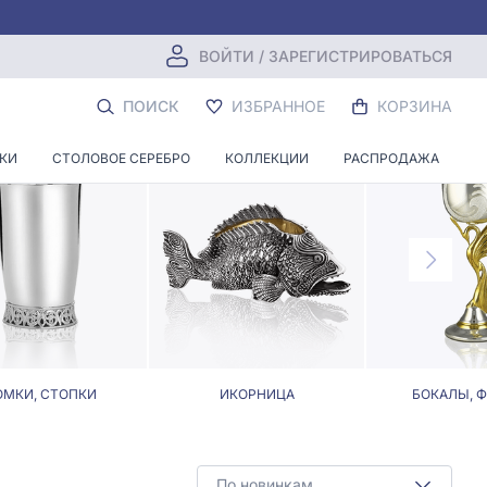
ВОЙТИ / ЗАРЕГИСТРИРОВАТЬСЯ
Ю
ПОИСК
ИЗБРАННОЕ
КОРЗИНА
НКИ
СТОЛОВОЕ СЕРЕБРО
КОЛЛЕКЦИИ
РАСПРОДАЖА
МКИ, СТОПКИ
ИКОРНИЦА
БОКАЛЫ, 
По новинкам