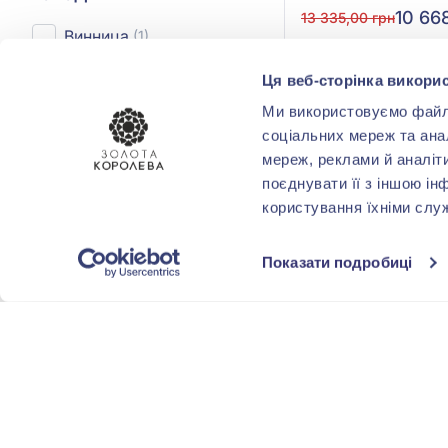
10 66
13 335,00 грн
Винница
(1)
(арт. 9300651)
Днепр
Ця веб-сторінка викорис
(2)
Куп
Ми використовуємо файли 
Запорожье
(8)
соціальних мереж та ана
мереж, реклами й аналіт
Киев
(4)
поєднувати її з іншою ін
користування їхніми слу
Одесса
(5)
Показать все
Показати подробиці