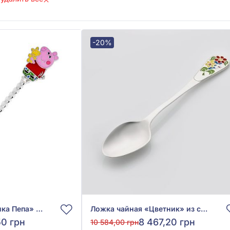
-20%
Ложка чайная «Свинка Пепа» из серебра 875° с зелёной, розовой, красной и жёлтой эмалью, арт. 5125
Ложка чайная «Цветник» из серебра 925° с зелёной, голубой и жёлтой эмалью, арт. 9822
50 грн
8 467,20 грн
10 584,00 грн