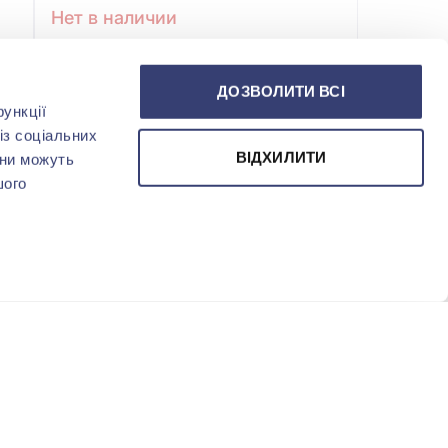
Нет в наличии
ДОЗВОЛИТИ ВСІ
ункції
із соціальних
ВІДХИЛИТИ
они можуть
шого