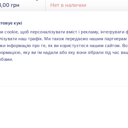
8,00 грн
Нет в наличии
товує кукі
ить
cookie, щоб персоналізувати вміст і рекламу, інтегрувати ф
лізувати наш трафік. Ми також передаємо нашим партнерам 
ики інформацію про те, як ви користуєтеся нашим сайтом. В
формацією, яку ви їм надали або яку вони зібрали під час ва
жбами.