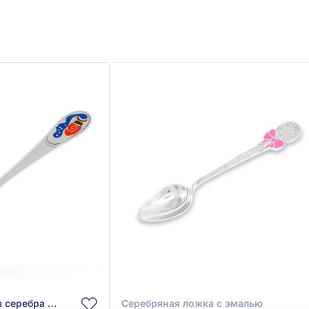
Ложка «Водолей» из серебра 925° с эмалью, арт. 9300651
Серебряная ложка с эмалью