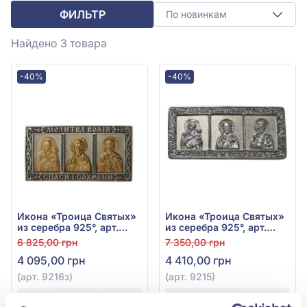
ФИЛЬТР
По новинкам
Найдено 3
товара
-40%
-40%
Икона «Троица Святых»
Икона «Троица Святых»
из серебра 925°, арт.
из серебра 925°, арт.
9216з
9215
6 825,00 грн
7 350,00 грн
4 095,00 грн
4 410,00 грн
(арт. 9216з)
(арт. 9215)
Купить
Купить