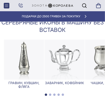
Столовое
Серебряные иконы в машину без
Главная
серебро
вставок
ПОДАРКИ ДО 2500 ГРИВЕН ЗА ПОКУПКУ
СЕРЕБРЯНЫЕ ИКОНЫ В МАШИНУ БЕЗ
ВСТАВОК
ГРАФИН, КУВШИН,
ЗАВАРНИК, КОФЕЙНИК
ЧАШКИ,
ФЛЯГА