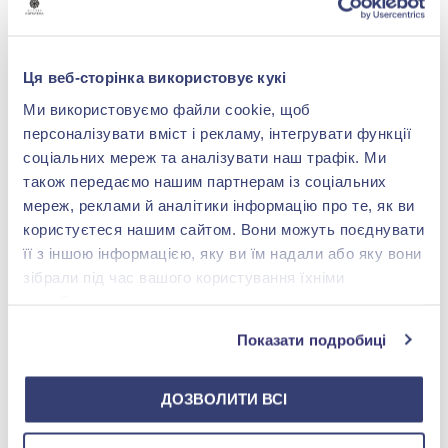
-20%
Ця веб-сторінка використовує кукі
Ми використовуємо файли cookie, щоб
персоналізувати вміст і рекламу, інтегрувати функції
соціальних мереж та аналізувати наш трафік. Ми
також передаємо нашим партнерам із соціальних
мереж, реклами й аналітики інформацію про те, як ви
користуєтеся нашим сайтом. Вони можуть поєднувати
Икона «Троица Святых»
її з іншою інформацією, яку ви їм надали або яку вони
из серебра 925°, арт.
Ікона Молитва водія Е
зібрали під час вашого користування їхніми
5 632,00 грн
службами.
4 505,60 грн
(арт. Ікона Молитва водія
Показати подробиці
Е)
Купить
ДОЗВОЛИТИ ВСІ