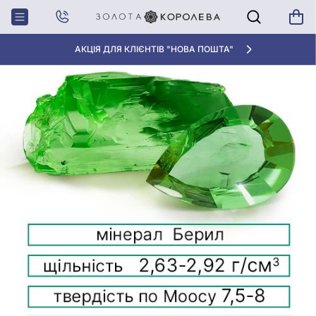
Головна
Блог
Камені і мінерали
Берил: магічні властивості
АКЦІЯ ДЛЯ КЛІЄНТІВ "НОВА ПОШТА"