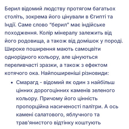
Берил відомий людству протягом багатьох
століть, зокрема його цінували в Єгипті та
Індії. Саме слово “берил” має індійське
походження. Колір мінералу залежить від
його родовища, а також від домішок у породі.
Широке поширення мають самоцвіти
однорідного кольору, але цінуються
переливчасті зразки, а також з ефектом
котячого ока. Найпоширеніші різновиди:
Смарагд - відомий як один з найбільш
цінних дорогоцінних каменів зеленого
кольору. Причому його цінність
пропорційна насиченості палітри. А ось
камені салатового, яблучного та
трав'янистого відтінку коштують