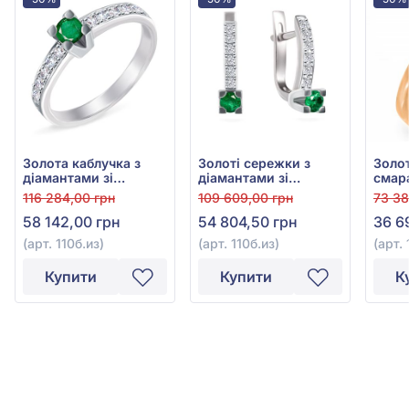
Золота каблучка з
Золотi сережки з
Золот
діамантами зі
діамантами зі
смар
смарагдом
смарагдом
116 284,00 грн
109 609,00 грн
73 38
58 142,00 грн
54 804,50 грн
36 6
(арт. 110б.из)
(арт. 110б.из)
(арт.
Купити
Купити
К