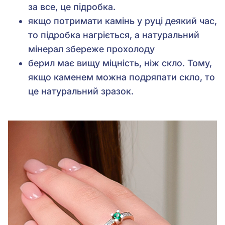
за все, це підробка.
якщо потримати камінь у руці деякий час,
то підробка нагріється, а натуральний
мінерал збереже прохолоду
берил має вищу міцність, ніж скло. Тому,
якщо каменем можна подряпати скло, то
це натуральний зразок.