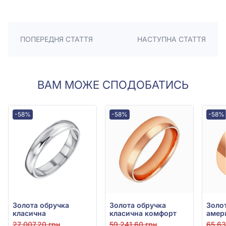
ПОПЕРЕДНЯ СТАТТЯ
НАСТУПНА СТАТТЯ
ВАМ МОЖЕ СПОДОБАТИСЬ
-58%
-58%
-58%
Золота обручка
Золота обручка
Золо
класична
класична комфорт
27 007,20 грн
59 241,60 грн
65 63