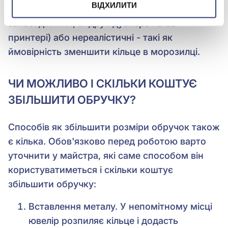
ВІДХИЛИТИ
радикальні (як, наприклад розпил і видалення
зайвої ділянки, видрук дублера на 3D
принтері) або нереалістичні - такі як
ймовірність зменшити кільце в морозилці.
ЧИ МОЖЛИВО І СКІЛЬКИ КОШТУЄ
ЗБІЛЬШИТИ ОБРУЧКУ?
Способів як збільшити розміри обручок також
є кілька. Обов'язково перед роботою варто
уточнити у майстра, які саме способом він
користуватиметься і скільки коштує
збільшити обручку:
Вставлення металу. У непомітному місці
ювелір розпиляє кільце і додасть