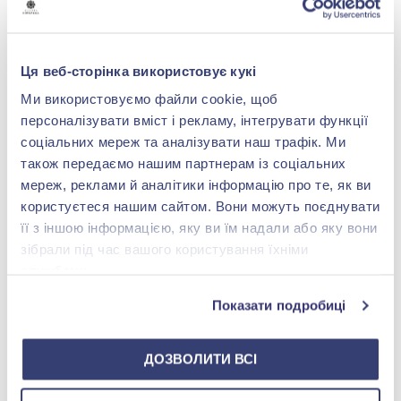
за аналогією із прозорим лаком, але для
повного висихання слід почекати 24
години перед нанесенням наступного
Ця веб-сторінка використовує кукі
шару.
Ми використовуємо файли cookie, щоб
Існує панацея для домашнього
персоналізувати вміст і рекламу, інтегрувати функції
використання – силіконова накладка під
соціальних мереж та аналізувати наш трафік. Ми
каблучку. Купити її можна у
також передаємо нашим партнерам із соціальних
спеціалізованих ювелірних салонах.
мереж, реклами й аналітики інформацію про те, як ви
Накладка кріпиться зсередини шинки та
користуєтеся нашим сайтом. Вони можуть поєднувати
не дає прикрасі сповзати. Однак
її з іншою інформацією, яку ви їм надали або яку вони
зібрали під час вашого користування їхніми
недоліком такого способу є її
службами.
недовговічність - приблизно раз на
місяць силіконова підкладка для обручки
Показати подробиці
втрачає свій вигляд, грубіє і темніє, тому
потребує заміни.
ДОЗВОЛИТИ ВСІ
Існують і інші способи, але вони занадто