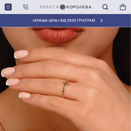
Головна
Блог
Цікаво знати
Як змінити прикрасу
«КРАЩА ЦІНА» ВІД 5945 ГРН/ГРАМ