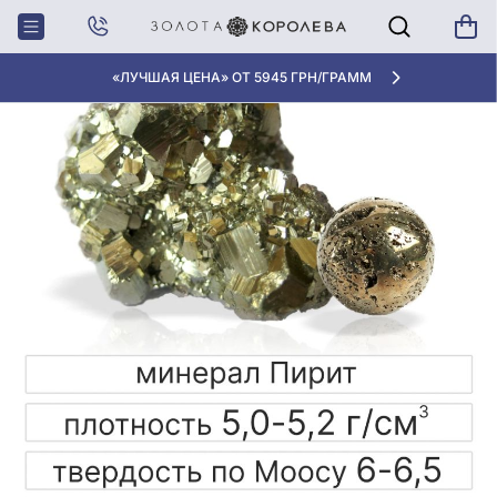
Главная
Блог
Камни и минералы
Пирит: “золотой” минерал
«ЛУЧШАЯ ЦЕНА» ОТ 5945 ГРН/ГРАММ