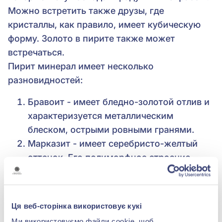
Можно встретить также друзы, где
кристаллы, как правило, имеет кубическую
форму. Золото в пирите также может
встречаться.
Пирит минерал имеет несколько
разновидностей:
Бравоит - имеет бледно-золотой отлив и
характеризуется металлическим
блеском, острыми ровными гранями.
Марказит - имеет серебристо-желтый
оттенок. Его полиморфное строение
также позволяет его называть “радужный
пирит”.
Халькопирит - минерал насыщенного
Ця веб-сторінка використовує кукі
цвета вплоть до перехода в красный.
Ми використовуємо файли cookie, щоб