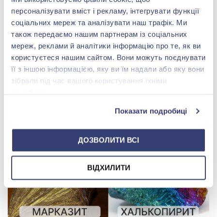
персоналізувати вміст і рекламу, інтегрувати функції
соціальних мереж та аналізувати наш трафік. Ми
також передаємо нашим партнерам із соціальних
мереж, реклами й аналітики інформацію про те, як ви
користуєтеся нашим сайтом. Вони можуть поєднувати
її з іншою інформацією, яку ви їм надали або яку вони
зібрали під час вашого користування їхніми
службами.
Показати подробиці
ДОЗВОЛИТИ ВСІ
ВІДХИЛИТИ