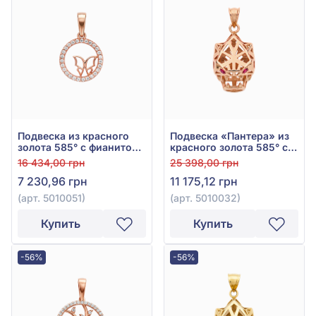
Подвеска из красного
Подвеска «Пантера» из
золота 585° с фианитом
красного золота 585° с
(куб. цирконий), арт.
красным фианитом/
16 434,00 грн
25 398,00 грн
5010051
куб.цирконием, арт.
7 230,96 грн
11 175,12 грн
5010032
(арт. 5010051)
(арт. 5010032)
Купить
Купить
-56%
-56%