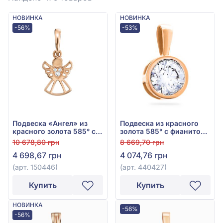
НОВИНКА
НОВИНКА
-56%
-53%
Подвеска «Ангел» из
Подвеска из красного
красного золота 585° с
золота 585° с фианитом
фианитом, арт. 150446
(куб. цирконий), арт.
10 678,80 грн
8 669,70 грн
440427
4 698,67 грн
4 074,76 грн
(арт. 150446)
(арт. 440427)
Купить
Купить
НОВИНКА
-56%
-56%