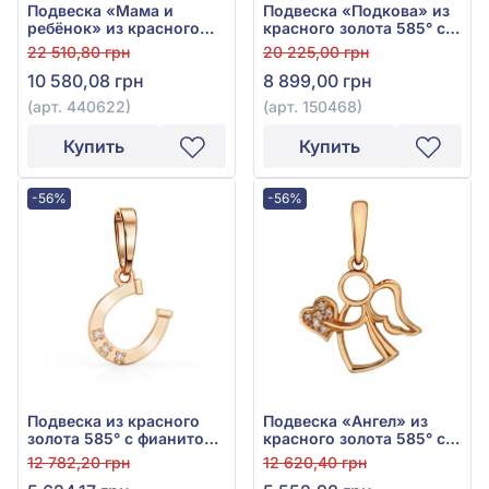
Подвеска «Мама и
Подвеска «Подкова» из
ребёнок» из красного
красного золота 585° с
золота 585° с фианитом,
фианитом, арт. 150468
22 510,80 грн
20 225,00 грн
арт. 440622
10 580,08 грн
8 899,00 грн
(арт. 440622)
(арт. 150468)
Купить
Купить
-56%
-56%
Подвеска из красного
Подвеска «Ангел» из
золота 585° с фианитом/
красного золота 585° с
куб. цирконием, арт.
фианитом, арт. 150447
12 782,20 грн
12 620,40 грн
150289