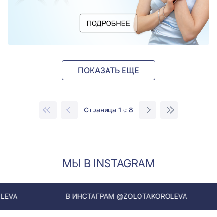
ПОКАЗАТЬ ЕЩЕ
Страница 1 с 8
МЫ В INSTAGRAM
В ИНСТАГРАМ @ZOLOTAKOROLEVA
В ИНСТ