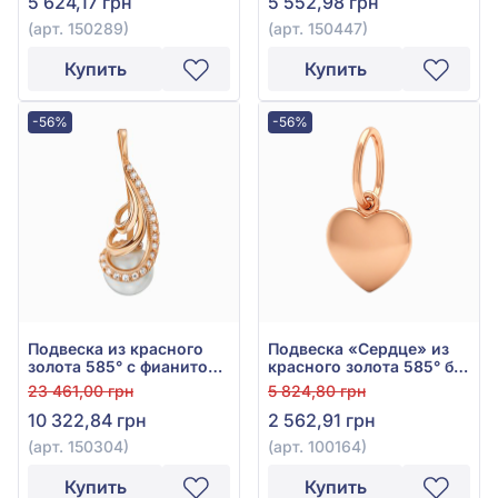
5 624,17 грн
5 552,98 грн
(арт. 150289)
(арт. 150447)
Купить
Купить
-56%
-56%
Подвеска из красного
Подвеска «Сердце» из
золота 585° с фианитом/
красного золота 585° без
куб.цирконием и
вставки, арт. 100164
23 461,00 грн
5 824,80 грн
жемчугом, арт. 150304
10 322,84 грн
2 562,91 грн
(арт. 150304)
(арт. 100164)
Купить
Купить