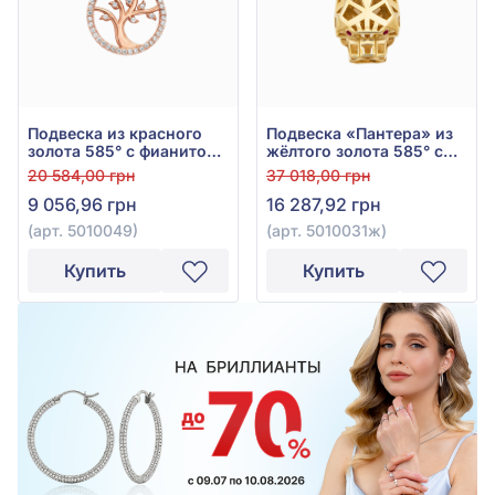
Подвеска из красного
Подвеска «Пантера» из
золота 585° с фианитом/
жёлтого золота 585° с
куб.цирконием, арт.
красным фианитом, арт.
20 584,00 грн
37 018,00 грн
5010049
5010031ж
9 056,96 грн
16 287,92 грн
(арт. 5010049)
(арт. 5010031ж)
Купить
Купить