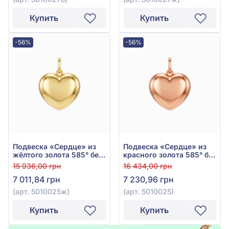
Купить
Купить
-56%
-56%
Подвеска «Сердце» из
Подвеска «Сердце» из
жёлтого золота 585° без
красного золота 585° без
вставки, арт. 5010025ж
вставки, арт. 5010025
15 936,00 грн
16 434,00 грн
7 011,84 грн
7 230,96 грн
(арт. 5010025ж)
(арт. 5010025)
Купить
Купить