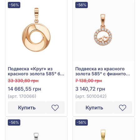
-56%
-56%
Подвеска «Круг» из
Подвеска из красного
красного золота 585° без
золота 585° с фианитом/
вставки, арт. 170066
куб.цирконием, арт.
33 330,80 грн
7 138,00 грн
5010042
14 665,55 грн
3 140,72 грн
(арт. 170066)
(арт. 5010042)
Купить
Купить
-56%
-56%