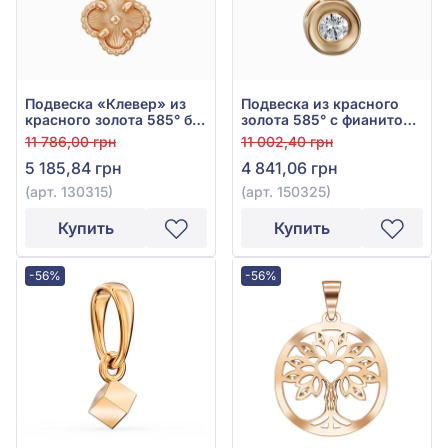
Подвеска «Клевер» из
Подвеска из красного
красного золота 585° без
золота 585° с фианитом/
вставки, арт. 130315
куб.цирконием, арт.
11 786,00 грн
11 002,40 грн
150325
5 185,84 грн
4 841,06 грн
(арт. 130315)
(арт. 150325)
Купить
Купить
-56%
-56%