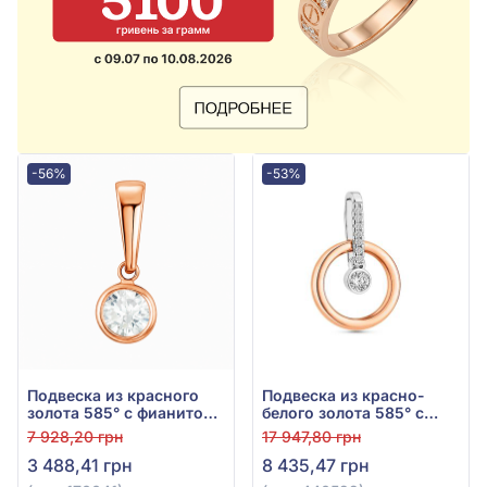
-56%
-53%
Подвеска из красного
Подвеска из красно-
золота 585° с фианитом
белого золота 585° с
(куб. цирконий), арт.
фианитом/куб.
7 928,20 грн
17 947,80 грн
170041
цирконием, арт. 440522
3 488,41 грн
8 435,47 грн