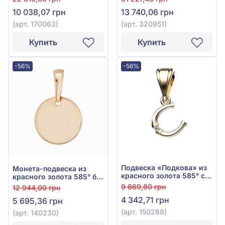
320951
10 038,07 грн
13 740,06 грн
(арт. 170063)
(арт. 320951)
Купить
Купить
-56%
-56%
Подвеска «Подкова» из
Монета-подвеска из
красного золота 585° с
красного золота 585° без
фианитом, арт. 150288
вставки, арт. 140230
9 869,80 грн
12 944,00 грн
4 342,71 грн
5 695,36 грн
(арт. 150288)
(арт. 140230)