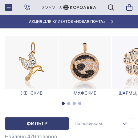
Главная
Кулоны, Подвески
Женские подвески и кулоны
ЖЕНСКИЕ ПОДВЕСКИ И КУЛОНЫ
АКЦИЯ ДЛЯ КЛИЕНТОВ «НОВАЯ ПОЧТА»
ЖЕНСКИЕ
МУЖСКИЕ
ШАРМЫ,
ФИЛЬТР
По новинкам
Найдено 479
товаров