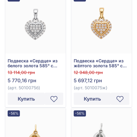
Подвеска «Сердце» из
Подвеска «Сердце» из
белого золота 585° с
жёлтого золота 585° с
фианитом, арт. 5010075б
фианитом, арт. 5010075ж
13 114,00 грн
12 948,00 грн
5 770,16 грн
5 697,12 грн
(арт. 5010075б)
(арт. 5010075ж)
Купить
Купить
-56%
-56%