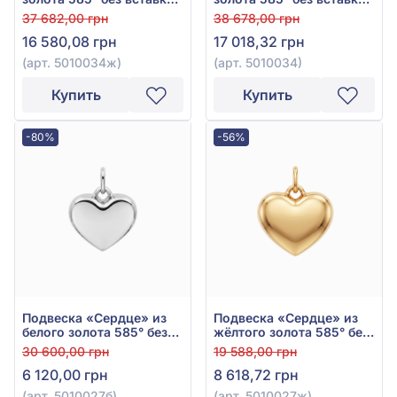
арт. 5010034ж
арт. 5010034
37 682,00 грн
38 678,00 грн
16 580,08 грн
17 018,32 грн
(арт. 5010034ж)
(арт. 5010034)
Купить
Купить
-80%
-56%
Подвеска «Сердце» из
Подвеска «Сердце» из
белого золота 585° без
жёлтого золота 585° без
вставки, арт. 5010027б
вставки, арт. 5010027ж
30 600,00 грн
19 588,00 грн
6 120,00 грн
8 618,72 грн
(арт. 5010027б)
(арт. 5010027ж)