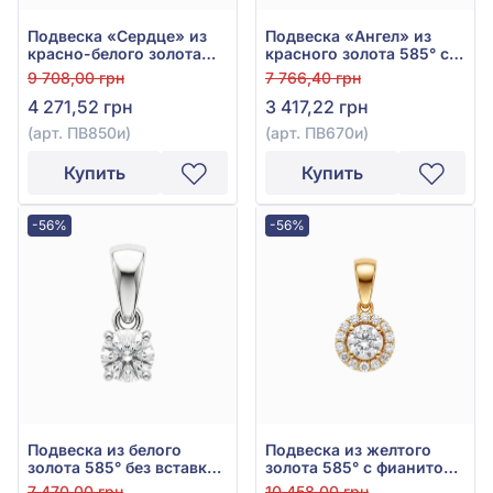
Подвеска «Сердце» из
Подвеска «Ангел» из
красно-белого золота
красного золота 585° с
585° с фианитом, арт.
фианитом, арт. ПВ670и
9 708,00 грн
7 766,40 грн
ПВ850и
4 271,52 грн
3 417,22 грн
(арт. ПВ850и)
(арт. ПВ670и)
Купить
Купить
-56%
-56%
Подвеска из белого
Подвеска из желтого
золота 585° без вставки,
золота 585° с фианитом,
арт. 5010080б
арт. 5010081ж
7 470,00 грн
10 458,00 грн