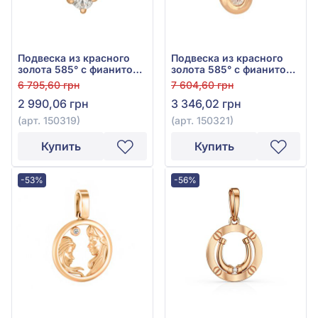
Подвеска из красного
Подвеска из красного
золота 585° с фианитом
золота 585° с фианитом,
(куб. цирконий), арт.
арт. 150321
6 795,60 грн
7 604,60 грн
150319
2 990,06 грн
3 346,02 грн
(арт. 150319)
(арт. 150321)
Купить
Купить
-53%
-56%