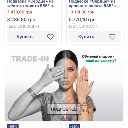
Подвеска «Сердце» из
Подвеска «Сердце» из
жёлтого золота 585° с
красного золота 585° с
фианитом, арт.
фианитом, арт. 5010075
7 470,00 грн
13 114,00 грн
5010068ж
3 286,80 грн
5 770,16 грн
(арт. 5010068ж)
(арт. 5010075)
Купить
Купить
-56%
-56%