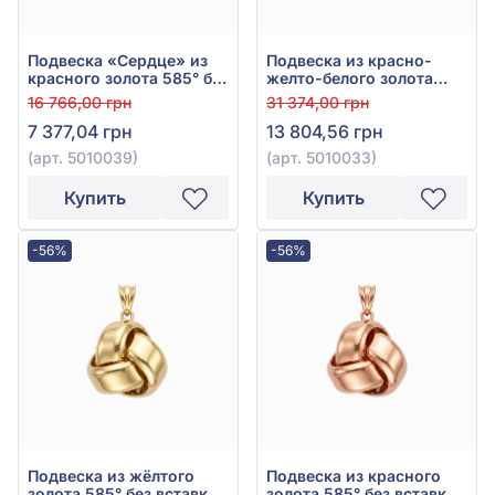
Подвеска «Сердце» из
Подвеска из красно-
красного золота 585° без
желто-белого золота
вставки, арт. 5010039
585° без вставки, арт.
16 766,00 грн
31 374,00 грн
5010033
7 377,04 грн
13 804,56 грн
(арт. 5010039)
(арт. 5010033)
Купить
Купить
-56%
-56%
Подвеска из жёлтого
Подвеска из красного
золота 585° без вставки,
золота 585° без вставки,