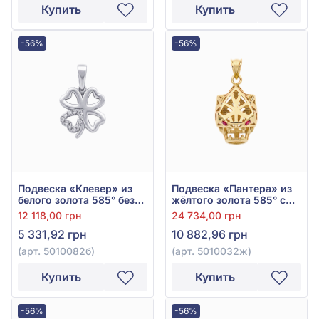
Купить
Купить
-56%
-56%
Подвеска «Клевер» из
Подвеска «Пантера» из
белого золота 585° без
жёлтого золота 585° с
вставки, арт. 5010082б
красным фианитом, арт.
12 118,00 грн
24 734,00 грн
5010032ж
5 331,92 грн
10 882,96 грн
(арт. 5010082б)
(арт. 5010032ж)
Купить
Купить
-56%
-56%