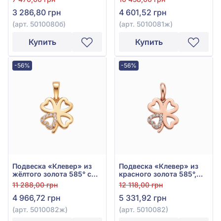
3 286,80 грн
4 601,52 грн
(арт. 5010080б)
(арт. 5010081ж)
Купить
Купить
-56%
-56%
Подвеска «Клевер» из
Подвеска «Клевер» из
жёлтого золота 585° с
красного золота 585°,
фианитом, арт.
без вставки, арт. 5010082
11 288,00 грн
12 118,00 грн
5010082ж
4 966,72 грн
5 331,92 грн
(арт. 5010082ж)
(арт. 5010082)