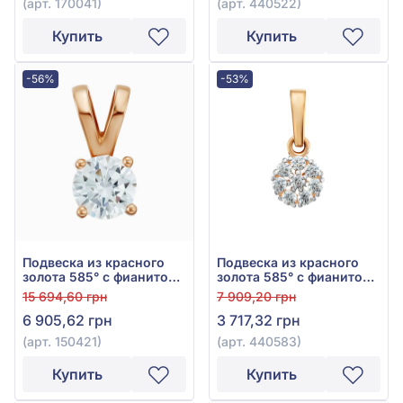
(арт. 170041)
(арт. 440522)
Купить
Купить
-56%
-53%
Подвеска из красного
Подвеска из красного
золота 585° с фианитом,
золота 585° с фианитом/
арт. 150421
куб. цирконием, арт.
15 694,60 грн
7 909,20 грн
440583
6 905,62 грн
3 717,32 грн
(арт. 150421)
(арт. 440583)
Купить
Купить