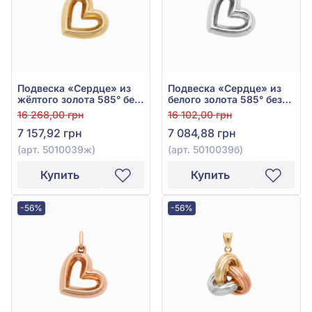
Подвеска «Сердце» из
Подвеска «Сердце» из
жёлтого золота 585° без
белого золота 585° без
вставки, арт. 5010039ж
вставки, арт. 5010039б
16 268,00 грн
16 102,00 грн
7 157,92 грн
7 084,88 грн
(арт. 5010039ж)
(арт. 5010039б)
Купить
Купить
-56%
-56%