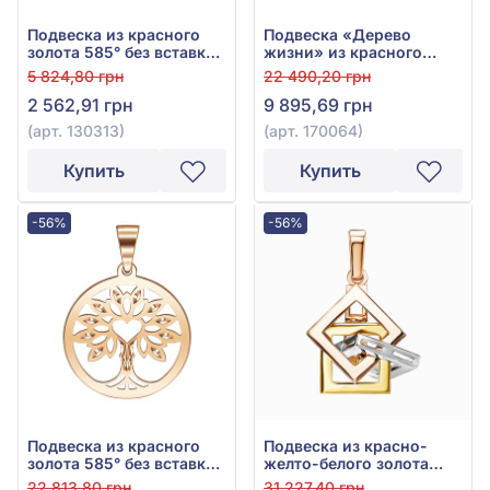
Подвеска из красного
Подвеска «Дерево
золота 585° без вставки,
жизни» из красного
арт. 130313
золота 585° без вставки,
5 824,80 грн
22 490,20 грн
арт. 170064
2 562,91 грн
9 895,69 грн
(арт. 130313)
(арт. 170064)
Купить
Купить
-56%
-56%
Подвеска из красного
Подвеска из красно-
золота 585° без вставки,
желто-белого золота
арт. 170063
585°, без вставки, арт.
22 813,80 грн
31 227,40 грн