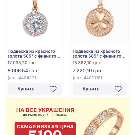
Подвеска из красного
Подвеска из красного
золота 585° с фианитом,
золота 585° с фианитом,
арт. 440422
арт. 4401018
17 035,20 грн
15 362,10 грн
8 006,54 грн
7 220,19 грн
(арт. 440422)
(арт. 4401018)
Купить
Купить