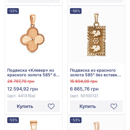
-53%
-56%
Подвеска «Клевер» из
Подвеска из красного
красного золота 585° без
золота 585° без вставки,
вставки, арт. 441316а
арт. 5010012
26 797,70 грн
15 604,00 грн
12 594,92 грн
6 865,76 грн
(арт. 441316а)
(арт. 5010012)
Купить
Купить
-53%
-53%