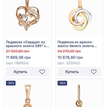
Подвеска «Сердце» из
Подвеска из красно-
красного золота 585° с
желто-белого золота
фианитом, арт. ПВ892и
585° без вставки, арт.
27 020,60 грн
24 270,00 грн
320942
11 889,06 грн
10 678,80 грн
(арт. ПВ892и)
(арт. 320942)
Купить
Купить
-56%
-56%