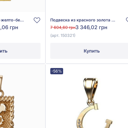
Подвеска из красно-желто-белого золота 585°, без вставки, арт. 320951
Подвеска из красного золота 585° с фианитом, арт. 150321
,06 грн
3 346,02 грн
7 604,60 грн
(арт. 150321)
ить
Купить
-56%