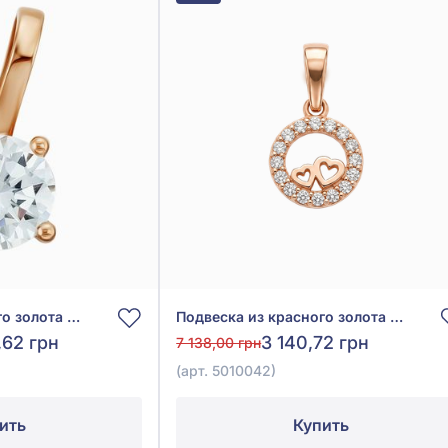
Подвеска из красного золота 585° с фианитом, арт. 150421
Подвеска из красного золота 585° с фианитом/куб.цирконием, арт. 5010042
,62 грн
3 140,72 грн
7 138,00 грн
(арт. 5010042)
ить
Купить