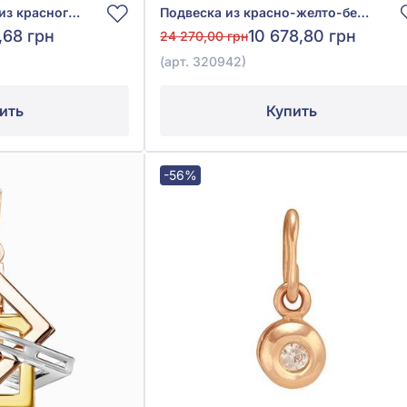
Подвеска «Клевер» из красного золота 585°, без вставки, арт. 130320
Подвеска из красно-желто-белого золота 585° без вставки, арт. 320942
,68 грн
10 678,80 грн
24 270,00 грн
(арт. 320942)
ить
Купить
-56%