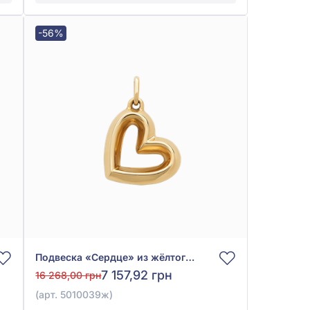
-56%
Подвеска «Сердце» из жёлтого золота 585° без вставки, арт. 5010039ж
7 157,92 грн
16 268,00 грн
(арт. 5010039ж)