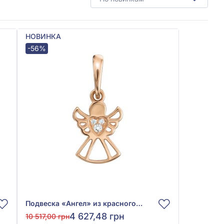
НОВИНКА
-56%
Подвеска «Ангел» из красного золота 585° с фианитом, арт. 150446
4 627,48 грн
10 517,00 грн