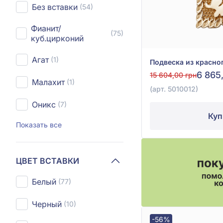
Без вставки
(54)
Фианит/
(75)
куб.цирконий
Агат
(1)
6 865
15 604,00 грн
Малахит
(1)
(арт. 5010012)
Оникс
(7)
Куп
Показать все
ЦВЕТ ВСТАВКИ
Белый
(77)
Черный
(10)
-56%