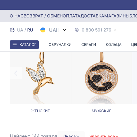
Главная
Кулоны, Подвески
Кулоны и подвески во Льво
О НАС
ВОЗВРАТ / ОБМЕН
ОПЛАТА
ДОСТАВКА
МАГАЗИНЫ
БЛ
КУ
UAH
UA
/
RU
0 800 501 276
КАТАЛОГ
ОБРУЧАЛКИ
СЕРЬГИ
КОЛЬЦА
ЦЕ
ЖЕНСКИЕ
МУЖСКИЕ
Найдено 144
товара
Львов
удалить все