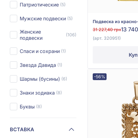
Патриотические
(5)
Мужские подвески
(5)
13 740
31 227,40 грн
Женские
(106)
подвески
(арт. 320951)
Спаси и сохрани
(1)
Куп
Звезда Давида
(1)
-56%
Шармы (бусины)
(6)
Знаки зодиака
(8)
Буквы
(8)
ВСТАВКА