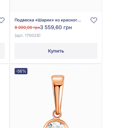
Подвеска «Шарик» из красного золота 585° без вставки, арт. 170028
3 559,60 грн
8 090,00 грн
(арт. 170028)
Купить
-56%