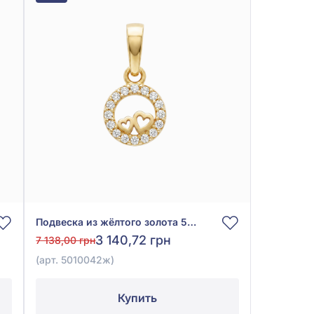
Подвеска из жёлтого золота 585° с фианитом, арт. 5010042ж
3 140,72 грн
7 138,00 грн
(арт. 5010042ж)
Купить