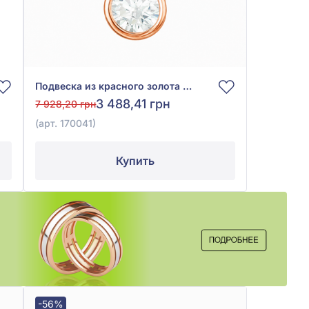
Подвеска из красного золота 585° с фианитом (куб. цирконий), арт. 170041
3 488,41 грн
7 928,20 грн
(арт. 170041)
Купить
-56%