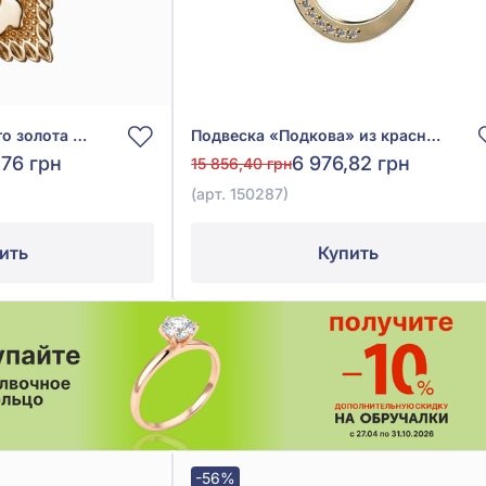
Подвеска из красного золота 585° без вставки, арт. 5010012
Подвеска «Подкова» из красного золота 585° с фианитом, арт. 150287
,76 грн
6 976,82 грн
15 856,40 грн
(арт. 150287)
ить
Купить
-56%