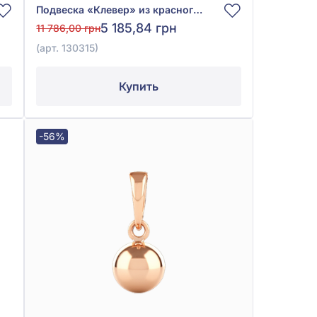
Подвеска «Клевер» из красного золота 585° без вставки, арт. 130315
5 185,84 грн
11 786,00 грн
(арт. 130315)
Купить
-56%