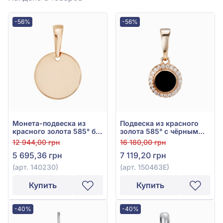
-56%
-56%
Монета-подвеска из
Подвеска из красного
красного золота 585° без
золота 585° с чёрным
вставки, арт. 140230
фианитом/
12 944,00 грн
16 180,00 грн
куб.цирконием и
5 695,36 грн
7 119,20 грн
эмалью, арт. 150463Е
(арт. 140230)
(арт. 150463Е)
Купить
Купить
-40%
-40%