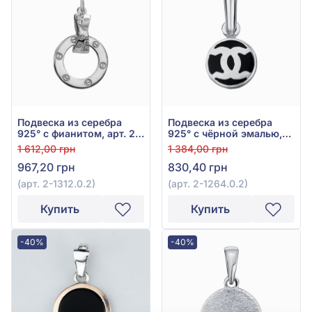
Подвеска из серебра
Подвеска из серебра
925° с фианитом, арт. 2-
925° с чёрной эмалью,
1312.0.2
арт. 2-1264.0.2
1 612,00 грн
1 384,00 грн
967,20 грн
830,40 грн
(арт. 2-1312.0.2)
(арт. 2-1264.0.2)
Купить
Купить
-40%
-40%