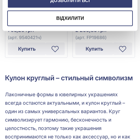
ДОЗВОЛИТИ ВСІ
Подвеска из серебра
Подвеска из серебра
925° с фианитом/
925° с чёрной
ВІДХИЛИТИ
куб.цирконием и чёрным
керамикой и фианитом,
1 177,00 грн
3 668,00 грн
ониксом, арт. 9540421ч
арт. FP19686
706,20 грн
2 200,80 грн
(арт. 9540421ч)
(арт. FP19686)
Купить
Купить
Кулон круглый – стильный символизм
Лаконичные формы в ювелирных украшениях
всегда остаются актуальными, и кулон круглый –
один из самых универсальных вариантов. Круг
символизирует гармонию, бесконечность и
целостность, поэтому такие украшения
воспринимаются не только как аксессуар, но и как