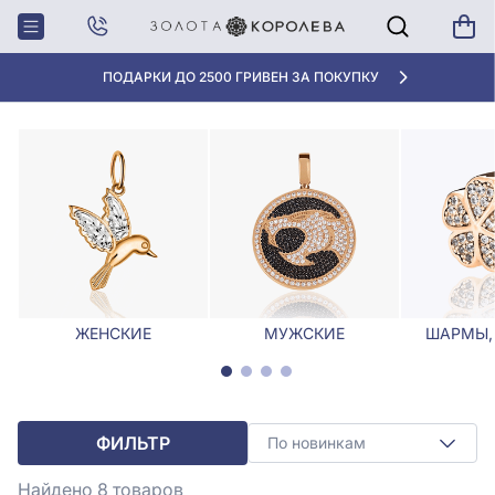
Главная
Кулоны, Подвески
Подвеска круг
ПОДВЕСКА КРУГ
АКЦИЯ ДЛЯ КЛИЕНТОВ «НОВАЯ ПОЧТА»
ЖЕНСКИЕ
МУЖСКИЕ
ШАРМЫ,
ФИЛЬТР
По новинкам
Найдено 8
товаров