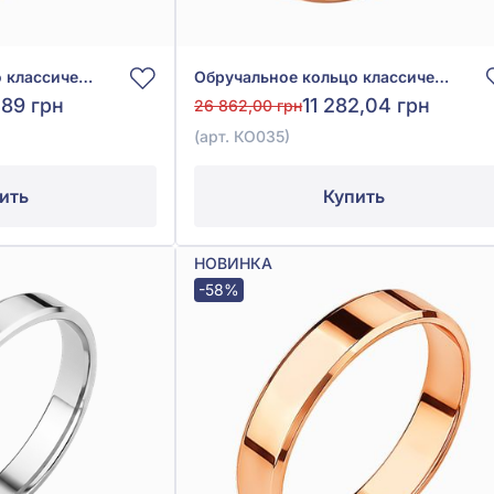
Обручальное кольцо классическое из красного золота 585°, без вставки, арт. КО025
Обручальное кольцо классическое из красного золота 585°, без вставки, арт. КО035
,89 грн
11 282,04 грн
26 862,00 грн
(арт. КО035)
ить
Купить
НОВИНКА
-58%