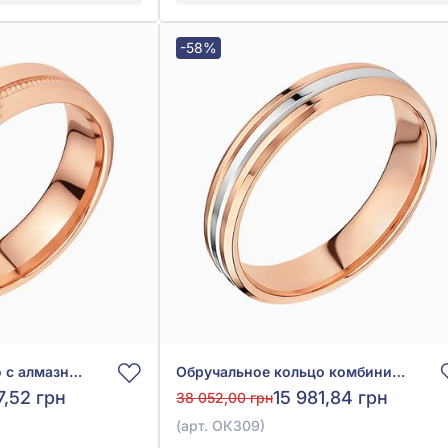
-58%
Обручальное кольцо с алмазной гранью из красного золота 585°, арт. ОК220
Обручальное кольцо комбинированное из красно-белого золота 585°, без вставки, арт. ОК309
7,52 грн
15 981,84 грн
38 052,00 грн
(арт. ОК309)