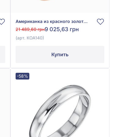
Американка из красного золота 585° без вставки, арт. КОА 140
9 025,63 грн
21 489,60 грн
(арт. КОА140)
Купить
-58%