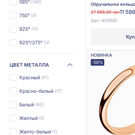
585°
(140)
11 58
27 588,00 грн
750°
(5)
(арт. КО050)
925°
(11)
Куп
925°/375°
(3)
НОВИНКА
-58%
ЦВЕТ МЕТАЛЛА
Красный
(61)
Красно-белый
(17)
Белый
(60)
Желтый
(5)
Желто-белый
(1)