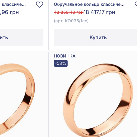
Обручальное кольцо классическое из красного золота 585°, без вставки, арт. КО050
Обручальное кольцо классическое комфорт из белого золота 585°, без вставки, арт. КО035/1со
6,96 грн
18 417,17 грн
43 850,40 грн
(арт. КО035/1со)
ить
Купить
НОВИНКА
-58%