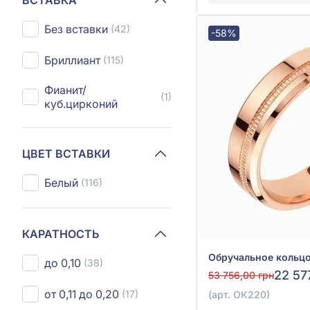
Без вставки
(42)
-58%
Бриллиант
(115)
Фианит/
(1)
куб.цирконий
ЦВЕТ ВСТАВКИ
Белый
(116)
КАРАТНОСТЬ
до 0,10
(38)
22 57
53 756,00 грн
от 0,11 до 0,20
(17)
(арт. ОК220)