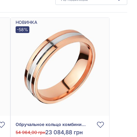
НОВИНКА
-58%
Обручальное кольцо комбинированное из красно-белого золота 585° без вставки, арт. ОК303
23 084,88 грн
54 964,00 грн