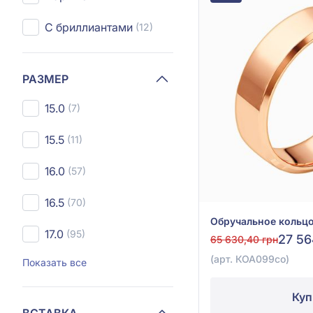
С бриллиантами
(12)
РАЗМЕР
15.0
(7)
15.5
(11)
16.0
(57)
16.5
(70)
17.0
(95)
27 56
65 630,40 грн
(арт. КОА099со)
Показать все
Куп
ВСТАВКА