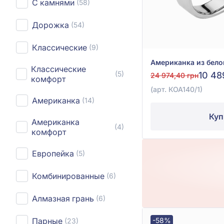
С камнями
(58)
Дорожка
(54)
Классические
(9)
Классические
(5)
10 48
24 974,40 грн
комфорт
(арт. КОА140/1)
Американка
(14)
Куп
Американка
(4)
комфорт
Европейка
(5)
Комбинированные
(6)
Алмазная грань
(6)
Парные
-58%
(23)