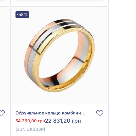
-58%
Обручальное кольцо комбинированное из красно-жёлто-белого золота 585° без вставки, арт. ОК303Р
22 831,20 грн
54 360,00 грн
(арт. ОК303Р)