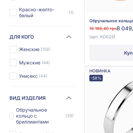
Красно-желто-
(1)
белый
8 049
19 166,40 грн
ДЛЯ КОГО
(арт. КО025)
Женские
(158)
Куп
Мужские
(44)
НОВИНКА
Унисекс
(44)
-58%
ВИД ИЗДЕЛИЯ
Обручальное
кольцо с
(39)
бриллиантами