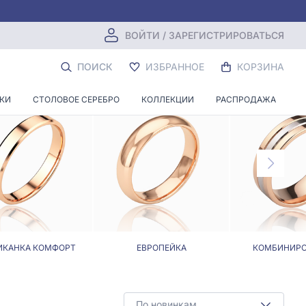
ВОЙТИ / ЗАРЕГИСТРИРОВАТЬСЯ
О 0.10 КАРАТ
ПОИСК
ИЗБРАННОЕ
КОРЗИНА
НКИ
СТОЛОВОЕ СЕРЕБРО
КОЛЛЕКЦИИ
РАСПРОДАЖА
ИКАНКА КОМФОРТ
ЕВРОПЕЙКА
КОМБИНИР
По новинкам