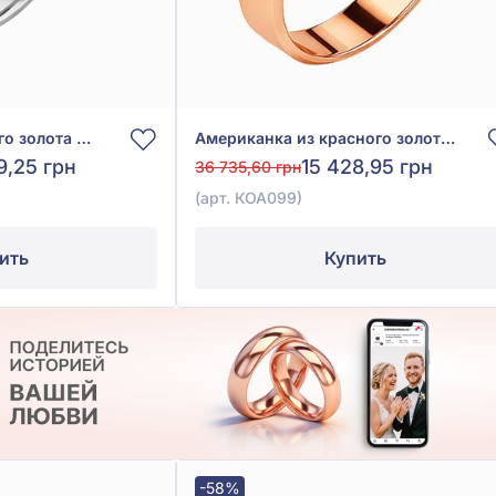
Американка из белого золота 585° без вставки, арт. КОА 140/1
Американка из красного золота 585°, арт. КОА099
9,25 грн
15 428,95 грн
36 735,60 грн
(арт. КОА099)
ить
Купить
-58%