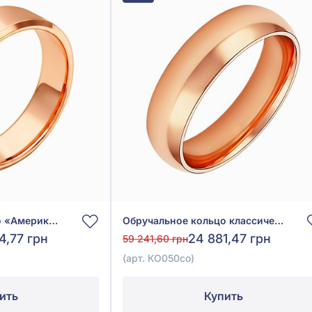
Обручальное кольцо «Американка комфорт» из красного золота 585° без вставки, арт. КОА 099со
Обручальное кольцо классическое комфорт из красного золота 585° без вставки, арт. КО050со
4,77 грн
24 881,47 грн
59 241,60 грн
(арт. КО050со)
ить
Купить