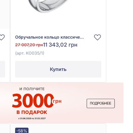
Обручальное кольцо классическое из белого золота 585°, без вставки, арт. КО035/1
11 343,02 грн
27 007,20 грн
(арт. КО035/1)
Купить
-58%