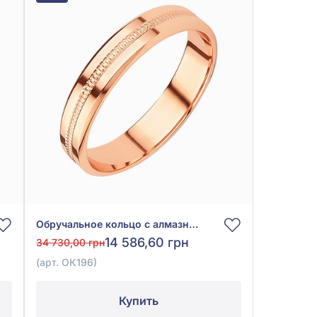
Обручальное кольцо с алмазной гранью из красного золота 585°, арт. ОК196
14 586,60 грн
34 730,00 грн
(арт. ОК196)
Купить