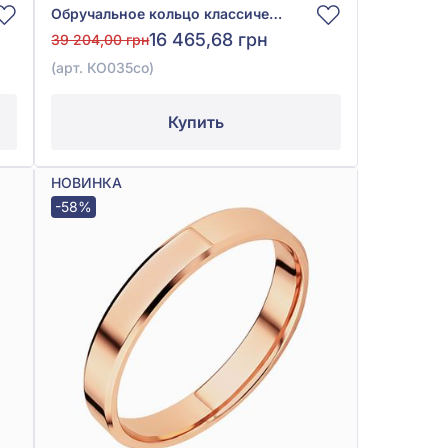
Обручальное кольцо классическое комфорт из красного золота 585° без вставки, арт. КО035со
16 465,68 грн
39 204,00 грн
(арт. КО035со)
Купить
НОВИНКА
-58%