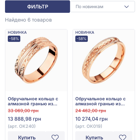
ФИЛЬТР
По новинкам
Найдено 6
товаров
НОВИНКА
НОВИНКА
-58%
-58%
Обручальное кольцо с
Обручальное кольцо с
алмазной гранью из
алмазной гранью из
красного золота 585°,
красного золота 585°,
33 069,00 грн
24 462,00 грн
без вставки, арт. ОК240
арт. ОК019
13 888,98 грн
10 274,04 грн
(арт. ОК240)
(арт. ОК019)
Купить
Купить