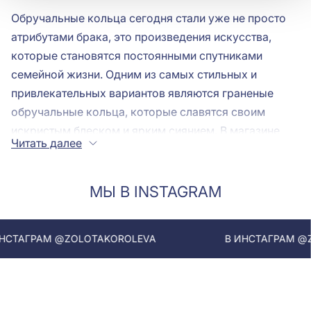
Обручальные кольца сегодня стали уже не просто
атрибутами брака, это произведения искусства,
которые становятся постоянными спутниками
семейной жизни. Одним из самых стильных и
привлекательных вариантов являются граненые
обручальные кольца, которые славятся своим
искристым блеском и ярким сиянием. В магазине
Читать далее
“Золотая Королева” вы сможете найти обручальное
кольцо с алмазной гранью, которое станет не
только украшением, но и важным символом вашей
МЫ В INSTAGRAM
любви.
Граненые
обручалки
выделяются среди прочих
ТАГРАМ @ZOLOTAKOROLEVA
В ИНСТАГРАМ @ZOL
моделей благодаря своей особенной отделке.
Кольцо с алмазной гранью создается с
использованием техники, при которой поверхность
кольца обрабатывается так, что она приобретает