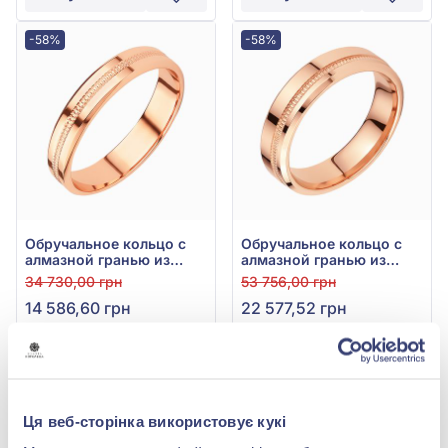
-58%
-58%
Обручальное кольцо с
Обручальное кольцо с
алмазной гранью из
алмазной гранью из
красного золота 585°,
красного золота 585°,
34 730,00 грн
53 756,00 грн
арт. ОК196
арт. ОК220
14 586,60 грн
22 577,52 грн
(арт. ОК196)
(арт. ОК220)
Купить
Купить
-58%
-58%
Ця веб-сторінка використовує кукі