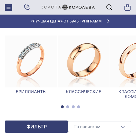
Главная
Обручалки
Обручальные кольца в Одессе
ОБРУЧАЛЬНЫЕ КОЛЬЦА В ОДЕССЕ
«ЛУЧШАЯ ЦЕНА» ОТ 5945 ГРН/ГРАММ
БРИЛЛИАНТЫ
КЛАССИЧЕСКИЕ
КЛАССИ
КОМ
ФИЛЬТР
По новинкам