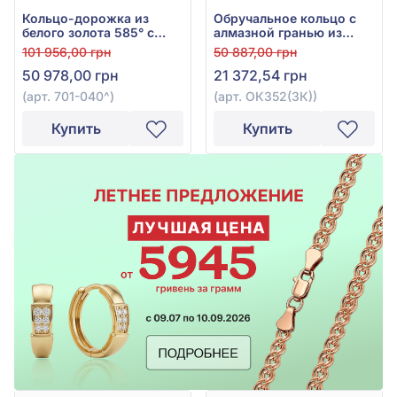
Кольцо-дорожка из
Обручальное кольцо с
белого золота 585° с
алмазной гранью из
бриллиантами 0,23ct,
красного золота 585° без
101 956,00 грн
50 887,00 грн
арт. 701-040
вставки, арт. ОК352(3К)
50 978,00 грн
21 372,54 грн
(арт. 701-040^)
(арт. ОК352(3К))
Купить
Купить