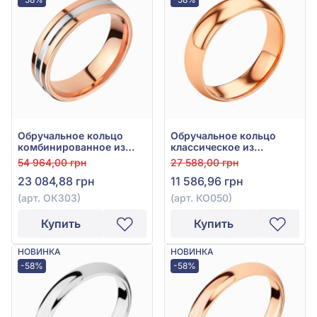
Обручальное кольцо
Обручальное кольцо
комбинированное из
классическое из
красно-белого золота
красного золота 585°,
54 964,00 грн
27 588,00 грн
585° без вставки, арт.
без вставки, арт. КО050
23 084,88 грн
11 586,96 грн
ОК303
(арт. ОК303)
(арт. КО050)
Купить
Купить
НОВИНКА
НОВИНКА
-58%
-58%