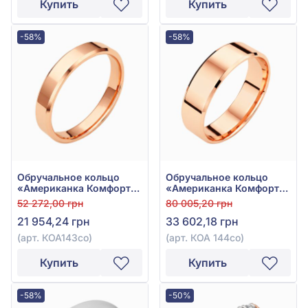
Купить
Купить
-58%
-58%
Обручальное кольцо
Обручальное кольцо
«Американка Комфорт»
«Американка Комфорт»
из красного золота 585°
из красного золота 585°
52 272,00 грн
80 005,20 грн
без вставки, арт. КОА
без вставки, арт. КОА
21 954,24 грн
33 602,18 грн
143со
144со
(арт. КОА143со)
(арт. КОА 144со)
Купить
Купить
-58%
-50%