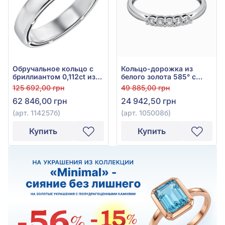
Обручальное кольцо с
Кольцо-дорожка из
бриллиантом 0,112ct из
белого золота 585° с
белого золота 585°, арт.
бриллиантами 0,13ct, арт.
125 692,00 грн
49 885,00 грн
114257б
105008б
62 846,00 грн
24 942,50 грн
(арт. 114257б)
(арт. 105008б)
Купить
Купить