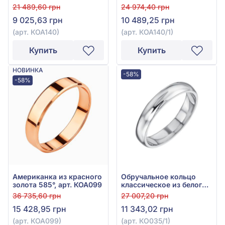
арт. КОА 140
арт. КОА 140/1
21 489,60 грн
24 974,40 грн
9 025,63 грн
10 489,25 грн
(арт. КОА140)
(арт. КОА140/1)
Купить
Купить
НОВИНКА
-58%
-58%
Американка из красного
Обручальное кольцо
золота 585°, арт. КОА099
классическое из белого
золота 585°, без вставки,
36 735,60 грн
27 007,20 грн
арт. КО035/1
15 428,95 грн
11 343,02 грн
(арт. КОА099)
(арт. КО035/1)