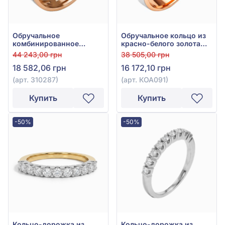
Обручальное
Обручальное кольцо из
комбинированное
красно-белого золота
кольцо из красно-белого
585°, арт. КОА 091
44 243,00 грн
38 505,00 грн
золота 585° без вставки,
18 582,06 грн
16 172,10 грн
арт. 310287
(арт. 310287)
(арт. КОА091)
Купить
Купить
-50%
-50%
Кольцо-дорожка из
Кольцо-дорожка из