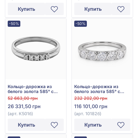
Купить
Купить
-50%
-50%
Кольцо-дорожка из
Кольцо-дорожка из
белого золота 585° с
белого золота 585° с
бриллиантами 0,085ct,
бриллиантами 0,915ct,
52 663,00 грн
232 202,00 грн
арт. К501б
арт. 10182б
26 331,50 грн
116 101,00 грн
(арт. К501б)
(арт. 10182б)
Купить
Купить