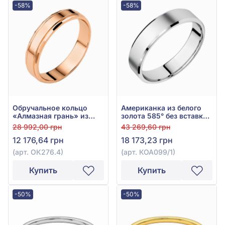
-58%
-58%
Обручальное кольцо
Американка из белого
«Алмазная грань» из
золота 585° без вставки,
красного золота 585° без
арт. КОА 099/1
28 992,00 грн
43 269,60 грн
вставки, арт. ОК276.4
12 176,64 грн
18 173,23 грн
(арт. ОК276.4)
(арт. КОА099/1)
Купить
Купить
-50%
-50%