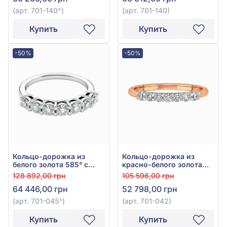
(арт. 701-140^)
(арт. 701-140)
Купить
Купить
-50%
-50%
Кольцо-дорожка из
Кольцо-дорожка из
белого золота 585° с
красно-белого золота
бриллиантами 0,45ct,
585° с бриллиантами
128 892,00 грн
105 596,00 грн
арт. 701-045
0,3ct, арт. 701-042
64 446,00 грн
52 798,00 грн
(арт. 701-045^)
(арт. 701-042)
Купить
Купить