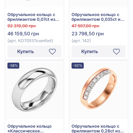
Обручальное кольцо с
Обручальное кольцо с
бриллиантом 0,07ct из
бриллиантом 0,035ct из
белого золота 585°, арт.
красного золота 585°,
92 319,00 грн
47 597,00 грн
КО7051/1comfort
арт. 142
46 159,50 грн
23 798,50 грн
(арт. КО7051/1comfort)
(арт. 142)
Купить
Купить
-58%
-50%
Обручальное кольцо
Обручальное кольцо с
«Классическое
бриллиантом 0,28ct из