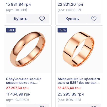
585°, без вставки, арт.
золота 585° без вставки,
15 981,84 грн
22 831,20 грн
ОК309
арт. ОК303Р
(арт. ОК309)
(арт. ОК303Р)
Купить
Купить
-58%
-58%
Обручальное кольцо
Американка из красного
классическое из
золота 585° без вставки,
красного золота 585°,
арт. КОА 138
27 297,60 грн
55 466,40 грн
без вставки, арт. КОБ050
11 464,99 грн
23 295,89 грн
(арт. КОБ050)
(арт. КОА 138)