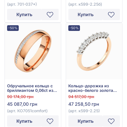
(арт. 701-037*)
(арт. к599-2.25б)
Купить
Купить
-50%
-50%
Обручальное кольцо с
Кольцо-дорожка из
бриллиантом 0,06ct из
красно-белого золота
красного золота 585°,
585° с бриллиантами
90 174,00 грн
94 517,00 грн
арт. КО7051comfort
0,36ct, арт. к599-2.25
45 087,00 грн
47 258,50 грн
(арт. КО7051comfort)
(арт. к599-2.25)
Купить
Купить