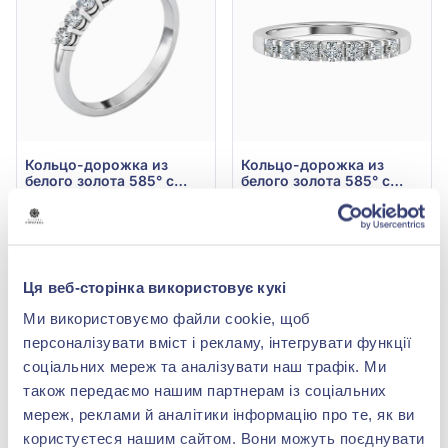
Кольцо-дорожка из
Кольцо-дорожка из
белого золота 585° с
белого золота 585° с
бриллиантами 0,3ct, арт.
бриллиантами 0,36ct,
107 416,00 грн
119 792,00 грн
701-042
арт. 701-037
53 708,00 грн
59 896,00 грн
(арт. 701-042^)
(арт. 701-037^)
Ця веб-сторінка використовує кукі
Купить
Купить
Ми використовуємо файли cookie, щоб
-50%
-50%
персоналізувати вміст і рекламу, інтегрувати функції
соціальних мереж та аналізувати наш трафік. Ми
також передаємо нашим партнерам із соціальних
мереж, реклами й аналітики інформацію про те, як ви
користуєтеся нашим сайтом. Вони можуть поєднувати