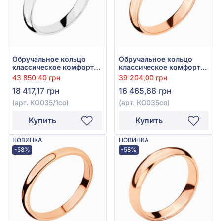
Обручальное кольцо
Обручальное кольцо
классическое комфорт
классическое комфорт
из белого золота 585°,
из красного золота 585°
43 850,40 грн
39 204,00 грн
без вставки, арт.
без вставки, арт.
18 417,17 грн
16 465,68 грн
КО035/1со
КО035со
(арт. КО035/1со)
(арт. КО035со)
Купить
Купить
НОВИНКА
НОВИНКА
-58%
-58%