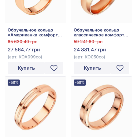
Обручальное кольцо
Обручальное кольцо
«Американка комфорт»
классическое комфорт
из красного золота 585°
из красного золота 585°
65 630,40 грн
59 241,60 грн
без вставки, арт. КОА
без вставки, арт.
27 564,77 грн
24 881,47 грн
099со
КО050со
(арт. КОА099со)
(арт. КО050со)
Купить
Купить
-58%
-58%