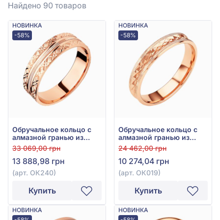
Найдено 90
товаров
НОВИНКА
НОВИНКА
-58%
-58%
Обручальное кольцо с
Обручальное кольцо с
алмазной гранью из
алмазной гранью из
красного золота 585°,
красного золота 585°,
33 069,00 грн
24 462,00 грн
без вставки, арт. ОК240
арт. ОК019
13 888,98 грн
10 274,04 грн
(арт. ОК240)
(арт. ОК019)
Купить
Купить
НОВИНКА
НОВИНКА
-58%
-58%