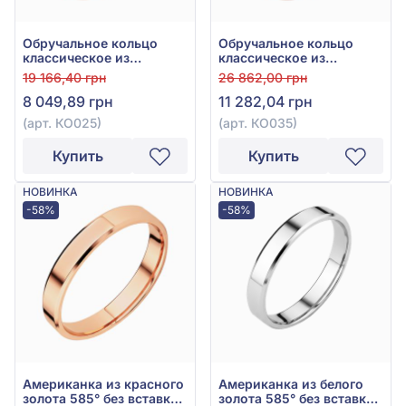
Обручальное кольцо
Обручальное кольцо
классическое из
классическое из
красного золота 585°,
красного золота 585°,
19 166,40 грн
26 862,00 грн
без вставки, арт. КО025
без вставки, арт. КО035
8 049,89 грн
11 282,04 грн
(арт. КО025)
(арт. КО035)
Купить
Купить
НОВИНКА
НОВИНКА
-58%
-58%
Американка из красного
Американка из белого
золота 585° без вставки,
золота 585° без вставки,