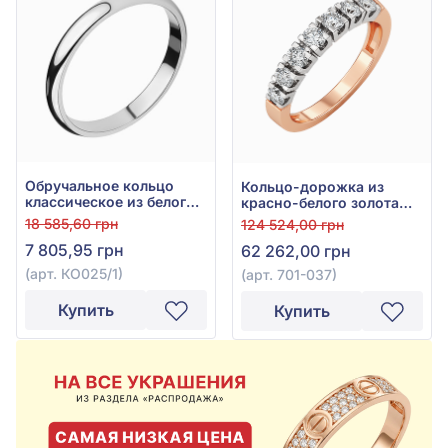
Обручальное кольцо
Кольцо-дорожка из
классическое из белого
красно-белого золота
золота 585° без вставки,
585° с бриллиантами
18 585,60 грн
124 524,00 грн
арт. КО025/1
0,33ct, арт. 701-037
7 805,95 грн
62 262,00 грн
(арт. КО025/1)
(арт. 701-037)
Купить
Купить