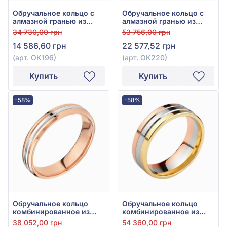
Обручальное кольцо с
Обручальное кольцо с
алмазной гранью из
алмазной гранью из
красного золота 585°,
красного золота 585°,
34 730,00 грн
53 756,00 грн
арт. ОК196
арт. ОК220
14 586,60 грн
22 577,52 грн
(арт. ОК196)
(арт. ОК220)
Купить
Купить
-58%
-58%
Обручальное кольцо
Обручальное кольцо
комбинированное из
комбинированное из
красно-белого золота
красно-жёлто-белого
38 052,00 грн
54 360,00 грн