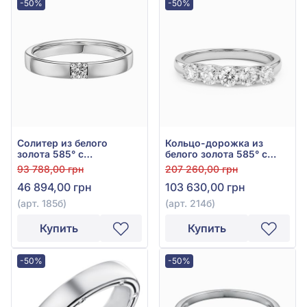
-50%
-50%
Солитер из белого
Кольцо-дорожка из
золота 585° с
белого золота 585° с
бриллиантом 0,105ct,
бриллиантами 0,92ct,
93 788,00 грн
207 260,00 грн
арт. 185б
арт. 214б
46 894,00 грн
103 630,00 грн
(арт. 185б)
(арт. 214б)
Купить
Купить
-50%
-50%