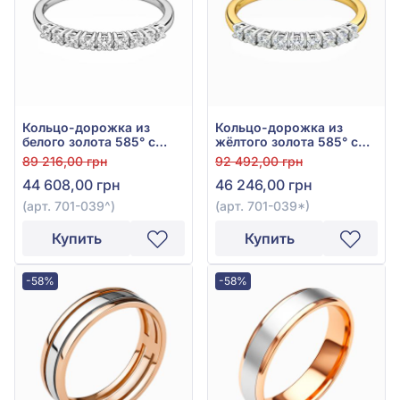
Кольцо-дорожка из
Кольцо-дорожка из
белого золота 585° с
жёлтого золота 585° с
бриллиантами 0,22ct,
бриллиантами 0,22ct,
89 216,00 грн
92 492,00 грн
арт. 701-039
арт. 701-039*
44 608,00 грн
46 246,00 грн
(арт. 701-039^)
(арт. 701-039*)
Купить
Купить
-58%
-58%