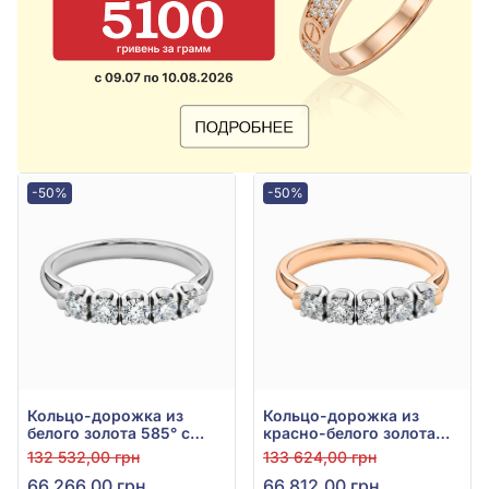
-50%
-50%
Кольцо-дорожка из
Кольцо-дорожка из
белого золота 585° с
красно-белого золота
бриллиантами 0,3ct, арт.
585° с бриллиантами
132 532,00 грн
133 624,00 грн
701-140
0,33ct, арт. 701-140
66 266,00 грн
66 812,00 грн