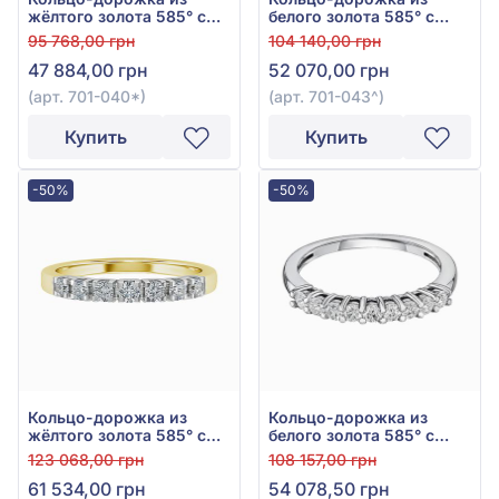
жёлтого золота 585° с
белого золота 585° с
бриллиантами 0,21ct,
бриллиантами 0,26ct,
95 768,00 грн
104 140,00 грн
арт. 701-040*
арт. 701-043
47 884,00 грн
52 070,00 грн
(арт. 701-040*)
(арт. 701-043^)
Купить
Купить
-50%
-50%
Кольцо-дорожка из
Кольцо-дорожка из
жёлтого золота 585° с
белого золота 585° с
бриллиантами 0,35ct,
бриллиантами 0,41ct,
123 068,00 грн
108 157,00 грн
арт. 701-037*
арт. к599-2.25б
61 534,00 грн
54 078,50 грн