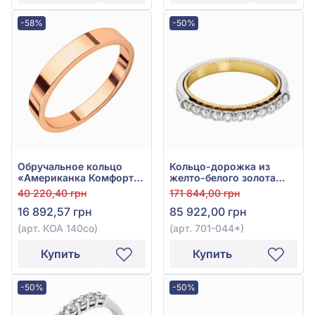
-58%
-50%
Обручальное кольцо
Кольцо-дорожка из
«Американка Комфорт»
желто-белого золота
из красного золота 585°
585° с бриллиантами
40 220,40 грн
171 844,00 грн
без вставки, арт. КОА
0,38ct, арт. 701-044*
16 892,57 грн
85 922,00 грн
140со
(арт. КОА 140со)
(арт. 701-044*)
Купить
Купить
-50%
-50%