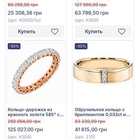
комфорт» из белого
красно-белого золота
60 258,00 грн
127 599,00 грн
золота 585° без вставки,
585°, арт. К569
25 308,36 грн
63 799,50 грн
арт. КО050/1с
(арт. КО050/1с)
(арт. К569)
Купить
Купить
-50%
-50%
Кольцо-дорожка из
Обручальное кольцо с
красного золота 585° с
бриллиантом 0,033ct из
бриллиантами 1,57ct, арт.
красного золота 585°,
250 054,00 грн
83 230,00 грн
К554
арт. 210
125 027,00 грн
41 615,00 грн
(арт. К554)
(арт. 210)