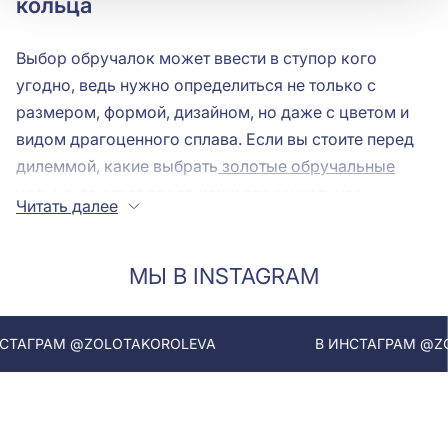
кольца
Выбор обручалок может ввести в ступор кого
угодно, ведь нужно определиться не только с
размером, формой, дизайном, но даже с цветом и
видом драгоценного сплава. Если вы стоите перед
дилеммой, какие выбрать
золотые обручальные
кольца
, то ответ прост, как и все гениальное -
Читать далее
комбинированные кольца обручальные вам в
помощь. Выбор таких моделей может стать первым
МЫ В INSTAGRAM
компромиссом в вашей будущей семейной жизни.
Выбирая обручальные кольца комбинированное
золото, вы получаете уникальный опыт и
ГРАМ @ZOLOTAKOROLEVA
В ИНСТАГРАМ @ZOLO
потрясающие украшение, которые несомненно
вызовут восхищение окружающих. Это все и даже
немногим больше вам преподнесут
комбинированные обручальные кольца.