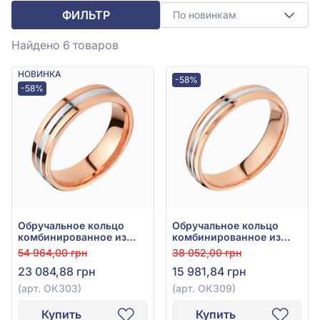
ФИЛЬТР
По новинкам
Найдено 6
товаров
НОВИНКА
-58%
-58%
Обручальное кольцо
Обручальное кольцо
комбинированное из
комбинированное из
красно-белого золота
красно-белого золота
54 964,00 грн
38 052,00 грн
585° без вставки, арт.
585°, без вставки, арт.
23 084,88 грн
15 981,84 грн
ОК303
ОК309
(арт. ОК303)
(арт. ОК309)
Купить
Купить