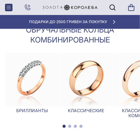
Обручальные кольца
Главная
Обручалки
комбинированные
«ЛУЧШАЯ ЦЕНА» ОТ 5945 ГРН/ГРАММ
ОБРУЧАЛЬНЫЕ КОЛЬЦА
КОМБИНИРОВАННЫЕ
БРИЛЛИАНТЫ
КЛАССИЧЕСКИЕ
КЛАССИ
КОМ