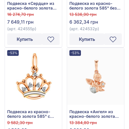
Подвеска «Сердце» из
Подвеска из красно-
красно-белого золота
белого золота 585° без
585° без вставки, арт.
вставки, арт. 424532р
16 274,70 грн
13 536,90 грн
424555р
7 649,11 грн
6 362,34 грн
(арт. 424555р)
(арт. 424532р)
Купить
Купить
-53%
-53%
Подвеска из красно-
Подвеска «Ангел» из
белого золота 585° с
красно-белого золота
фианитом/
585° с фианитом, арт.
9 582,30 грн
13 384,80 грн
куб.цирконием, арт.
440465