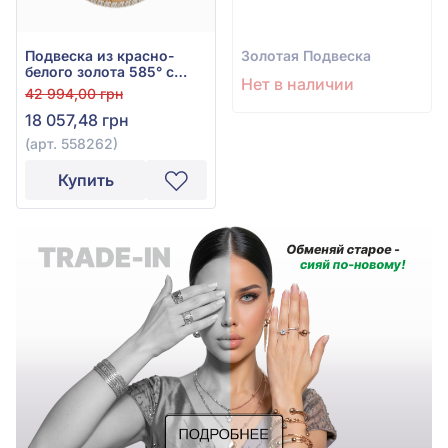
Подвеска из красно-
Золотая Подвеска
белого золота 585° с
Нет в наличии
фианитом, арт. 558262
42 994,00 грн
18 057,48 грн
(арт. 558262)
Купить