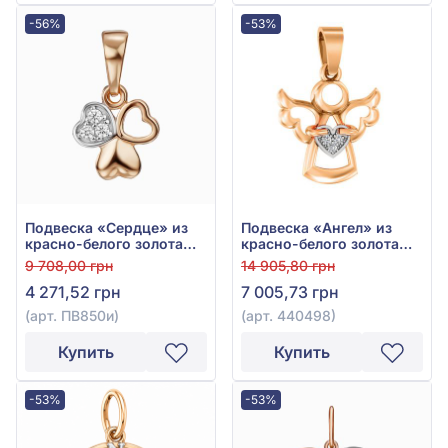
-56%
-53%
Подвеска «Сердце» из
Подвеска «Ангел» из
красно-белого золота
красно-белого золота
585° с фианитом, арт.
585° с фианитом, арт.
9 708,00 грн
14 905,80 грн
ПВ850и
440498
4 271,52 грн
7 005,73 грн
(арт. ПВ850и)
(арт. 440498)
Купить
Купить
-53%
-53%