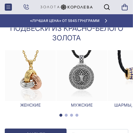
Кулоны,
Подвески из красно-белого
Главная
Подвески
золота
«ЛУЧШАЯ ЦЕНА» ОТ 5945 ГРН/ГРАММ
ПОДВЕСКИ ИЗ КРАСНО-БЕЛОГО
ЗОЛОТА
ЖЕНСКИЕ
МУЖСКИЕ
ШАРМЫ,