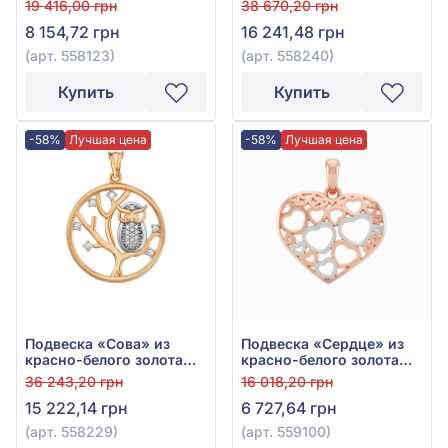
19 416,00 грн
38 670,20 грн
558123
8 154,72 грн
16 241,48 грн
(арт. 558123)
(арт. 558240)
Купить
Купить
-58%
Лучшая цена
-58%
Лучшая цена
Подвеска «Сова» из
Подвеска «Сердце» из
красно-белого золота
красно-белого золота
585° с фианитом, арт.
585°, арт. 559100
36 243,20 грн
16 018,20 грн
558229
15 222,14 грн
6 727,64 грн
(арт. 558229)
(арт. 559100)