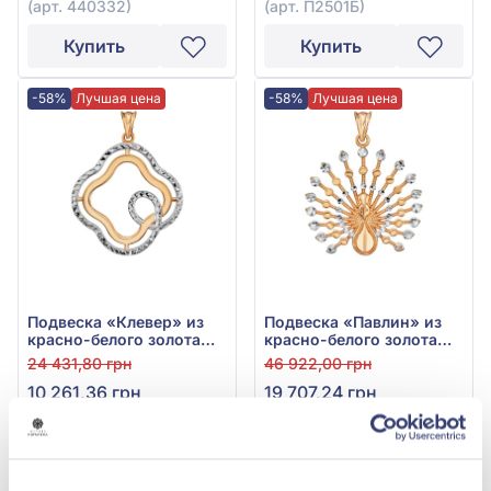
(арт. 440332)
(арт. П2501Б)
Купить
Купить
-58%
Лучшая цена
-58%
Лучшая цена
Подвеска «Клевер» из
Подвеска «Павлин» из
красно-белого золота
красно-белого золота
585° с фианитом, арт.
585° без вставки, арт.
24 431,80 грн
46 922,00 грн
559152
559287
10 261,36 грн
19 707,24 грн
(арт. 559152)
(арт. 559287)
Купить
Купить