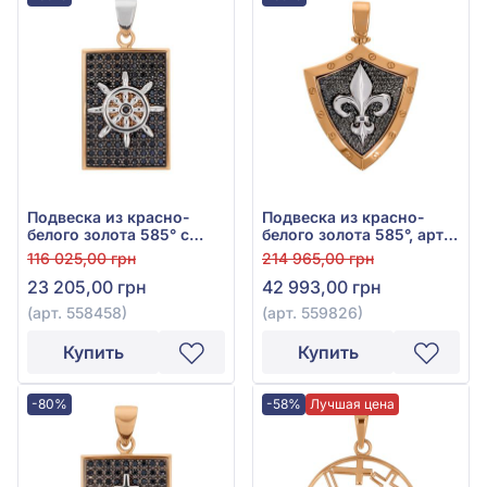
Подвеска из красно-
Подвеска из красно-
белого золота 585° с
белого золота 585°, арт.
чёрным фианитом/
559826
116 025,00 грн
214 965,00 грн
куб.цирконием, арт.
23 205,00 грн
42 993,00 грн
558458
(арт. 558458)
(арт. 559826)
Купить
Купить
-80%
-58%
Лучшая цена