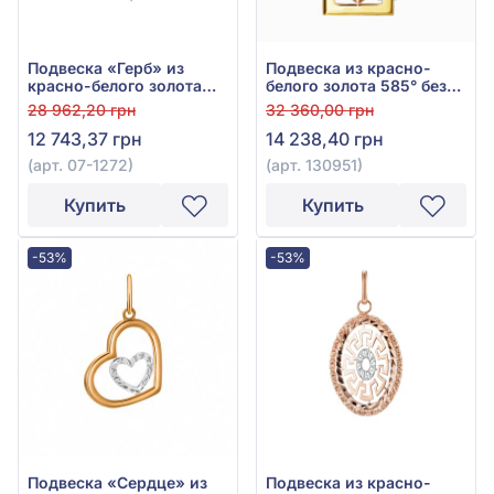
Подвеска «Герб» из
Подвеска из красно-
красно-белого золота
белого золота 585° без
585°, без вставки, арт.
вставки, арт. 130951
28 962,20 грн
32 360,00 грн
07-1272
12 743,37 грн
14 238,40 грн
(арт. 07-1272)
(арт. 130951)
Купить
Купить
-53%
-53%
Подвеска «Сердце» из
Подвеска из красно-