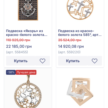
Подвеска «Якорь» из
Подвеска из красно-
красно-белого золота
белого золота 585°, арт.
585° с чёрным
559220
110 925,00 грн
35 524,00 грн
фианитом, арт. 558455
22 185,00 грн
14 920,08 грн
(арт. 558455)
(арт. 559220)
Купить
Купить
-58%
Лучшая цена