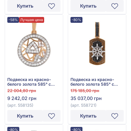
Купить
Купить
-58%
Лучшая цена
-80%
Подвеска из красно-
Подвеска из красно-
белого золота 585° с
белого золота 585° с
фианитом, арт. 558135
чёрным фианитом/
22 004,80 грн
175 185,00 грн
куб.цирконием, арт.
9 242,02 грн
35 037,00 грн
558721
(арт. 558135)
(арт. 558721)
Купить
Купить
-80%
-80%