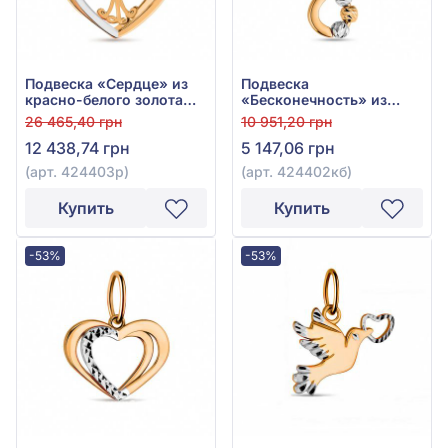
Подвеска «Сердце» из
Подвеска
красно-белого золота
«Бесконечность» из
585° без вставки, арт.
красно-белого золота
26 465,40 грн
10 951,20 грн
424403р
585° без вставки, арт.
12 438,74 грн
5 147,06 грн
424402кб
(арт. 424403р)
(арт. 424402кб)
Купить
Купить
-53%
-53%