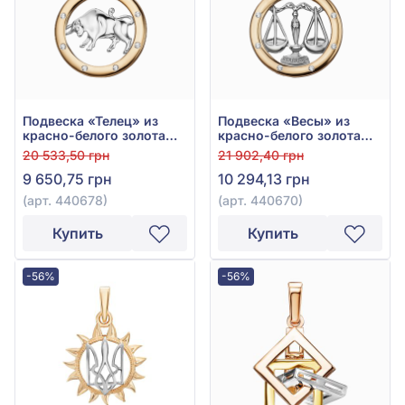
Подвеска «Телец» из
Подвеска «Весы» из
красно-белого золота
красно-белого золота
585° с фианитом, арт.
585° с фианитом, арт.
20 533,50 грн
21 902,40 грн
440678
440670
9 650,75 грн
10 294,13 грн
(арт. 440678)
(арт. 440670)
Купить
Купить
-56%
-56%