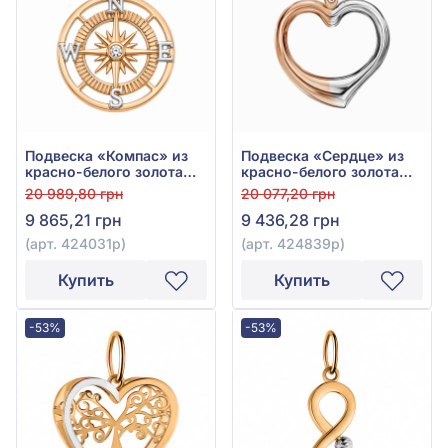
Подвеска «Компас» из
Подвеска «Сердце» из
красно-белого золота
красно-белого золота
585°, без вставки, арт.
585° без вставки, арт.
20 989,80 грн
20 077,20 грн
424031р
424839р
9 865,21 грн
9 436,28 грн
(арт. 424031р)
(арт. 424839р)
Купить
Купить
-53%
-53%