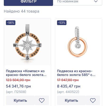
ФИЛЬТР
По новинкам
Найдено 44
товара
-56%
-53%
Подвеска «Компас» из
Подвеска из красно-
красно-белого золота
белого золота 585° с
585° с чёрными
фианитом/куб.
123 504,00 грн
17 947,80 грн
фианитами и эмалью,
цирконием, арт. 440522
54 341,76 грн
8 435,47 грн
арт. П2508
(арт. П2508)
(арт. 440522)
Купить
Купить