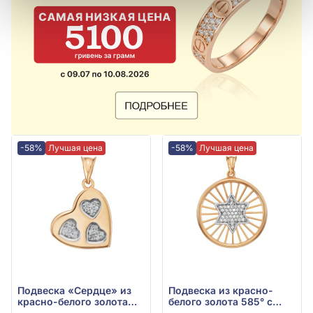
-58%
Лучшая цена
-58%
Лучшая цена
Подвеска «Сердце» из
Подвеска из красно-
красно-белого золота
белого золота 585° с
585° с фианитом, арт.
фианитом, арт. 558240