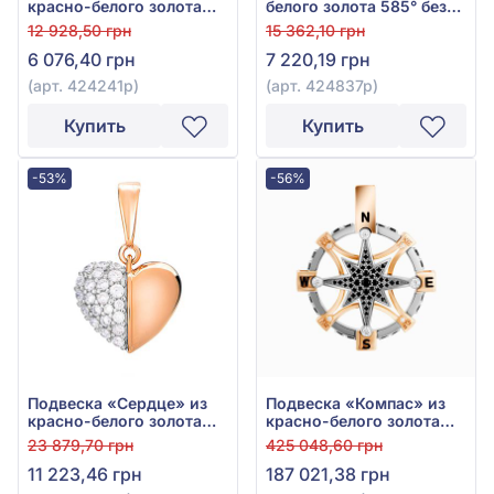
красно-белого золота
белого золота 585° без
585° без вставки, арт.
вставки, арт. 424837р
12 928,50 грн
15 362,10 грн
424241р
6 076,40 грн
7 220,19 грн
(арт. 424241р)
(арт. 424837р)
Купить
Купить
-53%
-56%
Подвеска «Сердце» из
Подвеска «Компас» из
красно-белого золота
красно-белого золота
585° с фианитом, арт.
585° с чёрными
23 879,70 грн
425 048,60 грн
440332
фианитами и эмалью,
11 223,46 грн
187 021,38 грн
арт. П2501Б