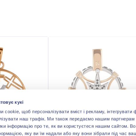
товує кукі
cookie, щоб персоналізувати вміст і рекламу, інтегрувати ф
лізувати наш трафік. Ми також передаємо нашим партнерам 
ики інформацію про те, як ви користуєтеся нашим сайтом. В
формацією, яку ви їм надали або яку вони зібрали під час ва