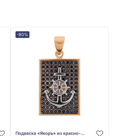
-80%
Подвеска «Якорь» из красно-белого золота 585° с чёрным фианитом, арт. 558455