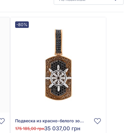
-80%
Подвеска из красно-белого золота 585° с чёрным фианитом/куб.цирконием, арт. 558721
35 037,00 грн
175 185,00 грн