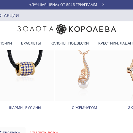
«ЛУЧШАЯ ЦЕНА» ОТ 5945 ГРН/ГРАММ
белого золота
ОГ
АКЦИИ
 КУЛОНЫ ИЗ КРАСНО-БЕЛОГ
ПОЧКИ
БРАСЛЕТЫ
КУЛОНЫ, ПОДВЕСКИ
КРЕСТИКИ, ЛАДА
ШАРМЫ, БУСИНЫ
С ЖЕМЧУГОМ
Э
Мужские
удалить все