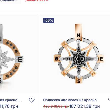
-56%
Подвеска «Компас» из красно-белого золота 585° с чёрными фианитами и эмалью, арт. П2508
Подвеска «Компас» из красно-белого золота 585° с чёрными фианитами и эмалью, арт. П2501Б
41,76 грн
187 021,38 грн
425 048,60 грн