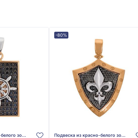
-80%
Подвеска из красно-белого золота 585° с чёрным фианитом/куб.цирконием, арт. 558458
Подвеска из красно-белого золота 585°, арт. 559826