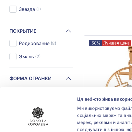
Звезда
(1)
ПОКРЫТИЕ
-58%
Лучшая цена
Родирование
(8)
Эмаль
(2)
ФОРМА ОГРАНКИ
Круг
(4)
Ця веб-сторінка викорис
Ми використовуємо файли 
КОМУ
соціальних мереж та ана
мереж, реклами й аналіт
Бабушке
(5)
поєднувати її з іншою ін