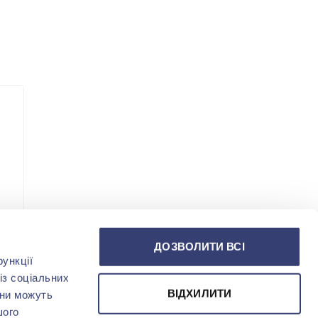
ДОЗВОЛИТИ ВСІ
ункції
із соціальних
ВІДХИЛИТИ
они можуть
шого